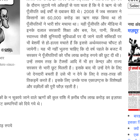
के दौरान जुटाये गये आँकड़ों से पता चला है कि ये वे ऋण थे जो
Catego
पूँजीपति कई वर्षों से दबाकर बैठे थे। 2008 में जब सरकार ने
किसानों का 60,000 करोड़ का ऋण माफ़ किया था तो
पूँजीपतियों ने भारी शोर मचाया था। यही पूँजीपति और मीडिया में
नया अं
इनके दलाल सरकारी शिक्षा और बस, रेल, पानी, बिजली,
मज़दूर
स्वास्थ्य जैसी बुनियादी सुविधाओं पर दी जाने वाली सब्सिडी पर
भी बेशर्मी से हो-हल्ला मचाते हैं कि इससे अर्थव्यवस्था चौपट हो
जायेगी। यह भी नहीं भूलना चाहिए कि दो वर्ष पहले के बजट में
सरकार ने पूँजीपतियों को पाँच लाख करोड़ रुपये की छूट दी थी।
भार
उन्हें तमाम तरह के टैक्सों आदि में भी हर केन्द्र और राज्य
tere-since-
सरकार से भारी छूट मिलती है। इसके बाद भी उन्हें देने के लिए
जो देनदारी बचती है उसे भी न देने के लिए वे तरह-तरह की
तिकड़में करते हैं। इसके लिए उनके पास एकाउण्ट्स के विशेषज्ञों
और वक़ीलों की पूरी फौज़ रहती है।
कों के न चुकाये जाने वाले ऋणों की कुल राशि में क़रीब पाँच लाख करोड़ का इज़ाफा
ेट कम्पनियों को दिये गये थे।
बारह
इसका ज़ि
ोड़ रुपये
क्यो
एक इ