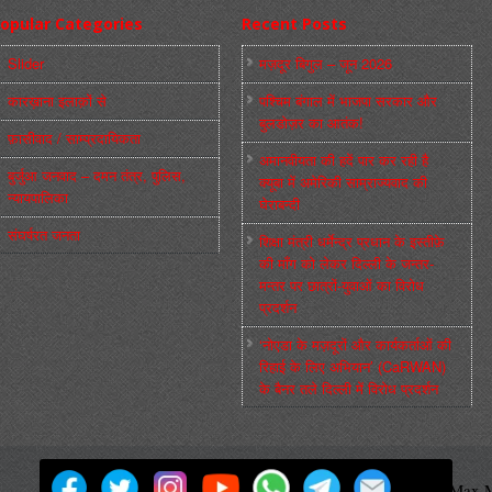
opular Categories
Recent Posts
Slider
मज़दूर बिगुल – जून 2026
कारख़ाना इलाक़ों से
पश्चिम बंगाल में भाजपा सरकार और
बुलडोज़र का आतंक!
फ़ासीवाद / साम्‍प्रदायिकता
अमानवीयता की हदें पार कर रही है
बुर्जुआ जनवाद – दमन तंत्र, पुलिस,
क्यूबा में अमेरिकी साम्राज्यवाद की
न्‍यायपालिका
घेराबन्दी
संघर्षरत जनता
शिक्षा मंत्री धर्मेन्द्र प्रधान के इस्तीफ़े
की माँग को लेकर दिल्ली के जन्तर-
मन्तर पर छात्रों-युवाओं का विरोध
प्रदर्शन
‘नोएडा के मज़दूरों और कार्यकर्ताओं की
रिहाई के लिए अभियान’ (CaRWAN)
के बैनर तले दिल्ली में विरोध प्रदर्शन
मज़दूर बिगुल
Powered by
WordPress
Max M