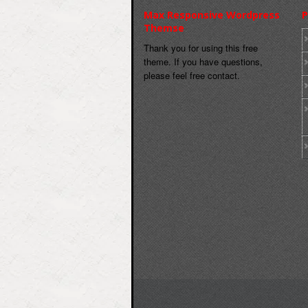
Max Responsive Wordpress
P
Themse
Thank you for using this free
theme. If you have questions,
please feel free contact.