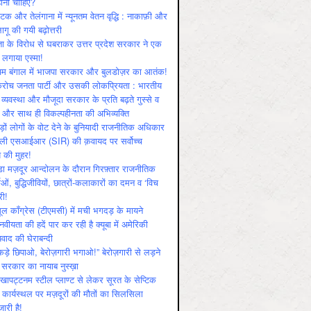
ोनी चाहिए?
ाटक और तेलंगाना में न्यूनतम वेतन वृद्धि : नाकाफ़ी और
लागू की गयी बढ़ोत्तरी
ा के विरोध से घबराकर उत्तर प्रदेश सरकार ने एक
 लगाया एस्मा!
चिम बंगाल में भाजपा सरकार और बुलडोज़र का आतंक!
रोच जनता पार्टी और उसकी लोकप्रियता : भारतीय
 व्‍यवस्‍था और मौजूदा सरकार के प्रति बढ़ते गुस्‍से व
ष और साथ ही विकल्‍पहीनता की अभिव्‍यक्ति
़ों लोगों के वोट देने के बुनियादी राजनीतिक अधिकार
ाली एसआईआर (SIR) की क़वायद पर सर्वोच्च
य की मुहर!
डा मज़दूर आन्दोलन के दौरान गिरफ़्तार राजनीतिक
ताओं, बुद्धिजीवियों, छात्रों-कलाकारों का दमन व ‘विच
री!
ूल काँग्रेस (टीएमसी) में मची भगदड़ के मायने
वीयता की हदें पार कर रही है क्यूबा में अमेरिकी
यवाद की घेराबन्दी
कड़े छिपाओ, बेरोज़गारी भगाओ!” बेरोज़गारी से लड़ने
 सरकार का नायाब नुस्ख़ा
खापट्टनम स्टील प्लाण्ट से लेकर सूरत के सेप्टिक
 कार्यस्थल पर मज़दूरों की मौतों का सिलसिला
जारी है!