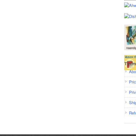
Term
Abo
Pri
Pri
Shi
Ref