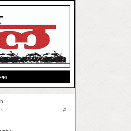
्यता
ch
gories