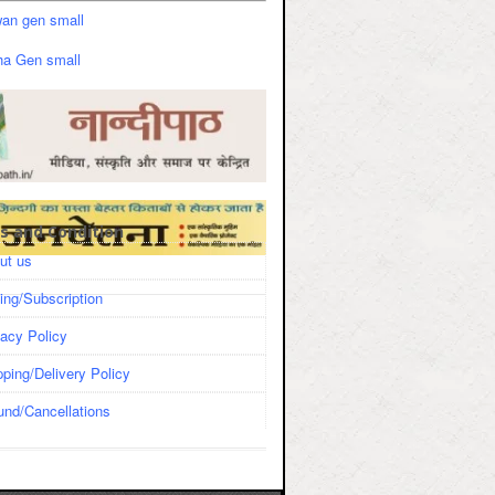
s and Condition
ut us
cing/Subscription
vacy Policy
pping/Delivery Policy
und/Cancellations