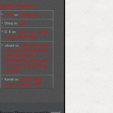
Recent Comments
sneha
on
बिगुल पुस्तिकाएँ
Dhiraj
on
सम्पर्क
D. K
on
कश्मीर के हालात और मोदी
सरकार के दावों की सच्चाई
vikrant
on
कर्नाटक चुनावों के नतीजे,
मोदी सरकार की बढ़ती अलोकप्रियता,
फ़ासिस्टों की बढ़ती बेचैनी,
साम्प्रदायिक उन्माद व अन्धराष्ट्रवादी
लहर पैदा करने की बढ़ती साज़िशें और
हमारे कार्यभार
Kanak
on
पुस्‍तकों की पीडीएफ :
कार्ल मार्क्‍स : जीवन और शिक्षाएं
agazine Theme was created by