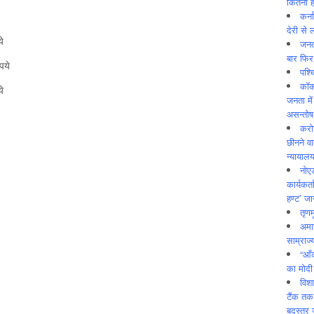
कितनी ह
कर्न
देरी से 
े
जनत
बार फिर
पये
पश्
कॉक
े
जनता में
असन्‍तो
करोड
छीनने व
न्यायाल
नोए
कार्यकर्
हण्ट’ जा
तृणम
अमान
साम्राज्
“आँ
का मोदी
विशा
टैंक तक
बदस्तूर 