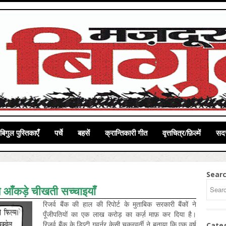
बिगुल पुस्तिकाएँ
पर्चे
बहसें
क्रान्तिकारी गीत
वृत्तचित्र/फ़िल्में
सदस
Sear
े आँकड़े चीखती सच्चाइयाँ
रिजर्व बैंक की हाल की रिपोर्ट के मुताबिक सरकारी बैंकों ने
पूँजीपतियों का एक लाख करोड़ का कर्ज़ माफ़ कर दिया है।
रिजर्व बैंक के डिप्टी गवर्नर केसी चक्रवर्ती ने बताया कि एक वर्ष
Cate