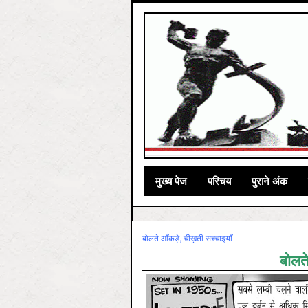
मुख्‍य पेज
परिचय
पुराने अंक
बोलते आँकड़े, चीख़ती सच्चाइयाँ
बोलत