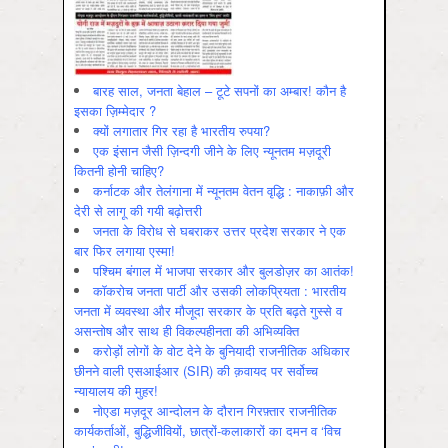
बारह साल, जनता बेहाल – टूटे सपनों का अम्बार! कौन है
इसका ज़िम्मेदार ?
क्यों लगातार गिर रहा है भारतीय रुपया?
एक इंसान जैसी ज़िन्दगी जीने के लिए न्यूनतम मज़दूरी
कितनी होनी चाहिए?
कर्नाटक और तेलंगाना में न्यूनतम वेतन वृद्धि : नाकाफ़ी और
देरी से लागू की गयी बढ़ोत्तरी
जनता के विरोध से घबराकर उत्तर प्रदेश सरकार ने एक
बार फिर लगाया एस्मा!
पश्चिम बंगाल में भाजपा सरकार और बुलडोज़र का आतंक!
कॉकरोच जनता पार्टी और उसकी लोकप्रियता : भारतीय
जनता में व्‍यवस्‍था और मौजूदा सरकार के प्रति बढ़ते गुस्‍से व
असन्‍तोष और साथ ही विकल्‍पहीनता की अभिव्‍यक्ति
करोड़ों लोगों के वोट देने के बुनियादी राजनीतिक अधिकार
छीनने वाली एसआईआर (SIR) की क़वायद पर सर्वोच्च
न्यायालय की मुहर!
नोएडा मज़दूर आन्दोलन के दौरान गिरफ़्तार राजनीतिक
कार्यकर्ताओं, बुद्धिजीवियों, छात्रों-कलाकारों का दमन व ‘विच