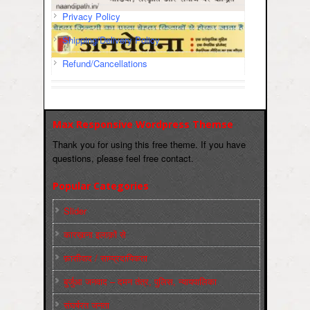
Privacy Policy
Shipping/Delivery Policy
Refund/Cancellations
Max Responsive Wordpress Themse
Thank you for using this free theme. If you have
questions, please feel free contact.
Popular Categories
Slider
कारख़ाना इलाक़ों से
फ़ासीवाद / साम्‍प्रदायिकता
बुर्जुआ जनवाद – दमन तंत्र, पुलिस, न्‍यायपालिका
संघर्षरत जनता