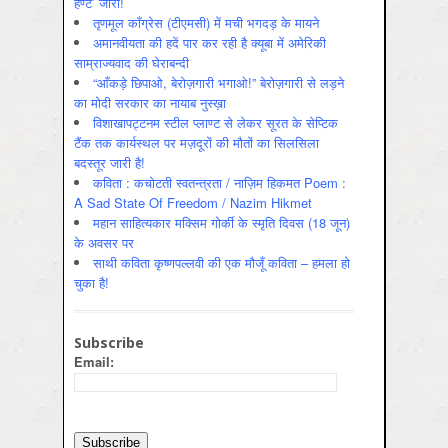
हण्ट’ जारी!
तृणमूल काँग्रेस (टीएमसी) में मची भगदड़ के मायने
अमानवीयता की हदें पार कर रही है क्यूबा में अमेरिकी
साम्राज्यवाद की घेराबन्दी
“आँकड़े छिपाओ, बेरोज़गारी भगाओ!” बेरोज़गारी से लड़ने
का मोदी सरकार का नायाब नुस्ख़ा
विशाखापट्टनम स्टील प्लाण्ट से लेकर सूरत के सेप्टिक
टैंक तक कार्यस्थल पर मज़दूरों की मौतों का सिलसिला
बदस्तूर जारी है!
कविता : कचोटती स्वतन्त्रता / नाज़िम हिकमत Poem :
A Sad State Of Freedom / Nazim Hikmet
महान साहित्यकार मक्सिम गोर्की के स्मृति दिवस (18 जून)
के अवसर पर
साथी कविता कृष्णपल्लवी की एक मौजूँ कविता – हमला हो
चुका है!
Subscribe
Email: