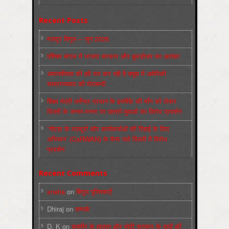
Recent Posts
मज़दूर बिगुल – जून 2026
पश्चिम बंगाल में भाजपा सरकार और बुलडोज़र का आतंक!
अमानवीयता की हदें पार कर रही है क्यूबा में अमेरिकी
साम्राज्यवाद की घेराबन्दी
शिक्षा मंत्री धर्मेन्द्र प्रधान के इस्तीफ़े की माँग को लेकर
दिल्ली के जन्तर-मन्तर पर छात्रों-युवाओं का विरोध प्रदर्शन
‘नोएडा के मज़दूरों और कार्यकर्ताओं की रिहाई के लिए
अभियान’ (CaRWAN) के बैनर तले दिल्ली में विरोध
प्रदर्शन
Recent Comments
sneha
on
बिगुल पुस्तिकाएँ
Dhiraj
on
सम्पर्क
D. K
on
कश्मीर के हालात और मोदी सरकार के दावों की