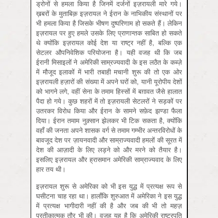
ड्रोनों से हमला किया है जिनमें दर्जनों इज़रायली मारे गये।
ख़बरों के मुताबिक़ इज़रायल ने ईरान के नाभिकीय संस्थानों पर
भी हमला किया है जिसके भीषण दुष्परिणाम हो सकते हैं। लेकिन
इज़रायल पर हुए हमले उसके लिए प्राणान्तक साबित हो सकते
थे क्योंकि इज़रायल कोई देश या राष्ट्र नहीं है, बल्कि एक
सेटलर औपनिवेशिक परियोजना है। यही वजह थी कि जब
ईरानी मिसाइलों ने अमेरिकी साम्रज्यवादी के इस लठैत के कब्ज़े
में मौजूद इलाकों में भारी तबाही मचानी शुरू की तो एक ओर
इज़रायली हज़ारों की संख्या में अपने घरों को, यानी यूरोपीय देशों
को भागने लगे, वहीं सेना के तमाम हिस्सों में बग़ावत जैसे हालात
पैदा हो गये। कुछ शहरों में तो इज़रायली सेटलरों ने सड़कों पर
उतरकर विरोध किया और ईरान के सामने सफ़ेद झण्डा फैला
दिया। ईरान तमाम नुक़्सान झेलकर भी टिक सकता है, क्योंकि
वहाँ की जनता अपने शासक वर्ग से तमाम गम्भीर अन्तरविरोधों के
बावजूद देश पर ज़ायनवादी और साम्राज्यवादी हमलों की सूरत में
देश की आज़ादी के लिए लड़ने को और मरने को तैयार है।
इसलिए इज़रायल और ह्रासमान अमेरिकी साम्राज्यवाद के लिए
हार तय थी।
इज़रायल शुरू से अमेरिका को भी इस युद्ध में प्रत्यक्ष रूप से
घसीटना चाह रहा था। हालाँकि शुरुआत में अमेरिका ने इस युद्ध
में प्रत्यक्ष भागीदारी नहीं की है और जब की भी तो महज़
प्रतीकात्मक तौर भी की। वजह यह है कि अमेरिकी राष्ट्रपति