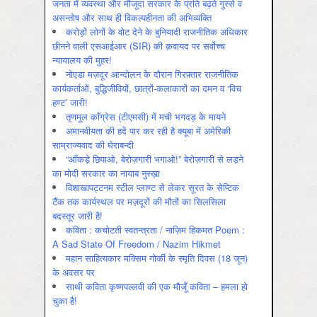
जनता में व्‍यवस्‍था और मौजूदा सरकार के प्रति बढ़ते गुस्‍से व
असन्‍तोष और साथ ही विकल्‍पहीनता की अभिव्‍यक्ति
करोड़ों लोगों के वोट देने के बुनियादी राजनीतिक अधिकार
छीनने वाली एसआईआर (SIR) की क़वायद पर सर्वोच्च
न्यायालय की मुहर!
नोएडा मज़दूर आन्दोलन के दौरान गिरफ़्तार राजनीतिक
कार्यकर्ताओं, बुद्धिजीवियों, छात्रों-कलाकारों का दमन व ‘विच
हण्ट’ जारी!
तृणमूल काँग्रेस (टीएमसी) में मची भगदड़ के मायने
अमानवीयता की हदें पार कर रही है क्यूबा में अमेरिकी
साम्राज्यवाद की घेराबन्दी
“आँकड़े छिपाओ, बेरोज़गारी भगाओ!” बेरोज़गारी से लड़ने
का मोदी सरकार का नायाब नुस्ख़ा
विशाखापट्टनम स्टील प्लाण्ट से लेकर सूरत के सेप्टिक
टैंक तक कार्यस्थल पर मज़दूरों की मौतों का सिलसिला
बदस्तूर जारी है!
कविता : कचोटती स्वतन्त्रता / नाज़िम हिकमत Poem :
A Sad State Of Freedom / Nazim Hikmet
महान साहित्यकार मक्सिम गोर्की के स्मृति दिवस (18 जून)
के अवसर पर
साथी कविता कृष्णपल्लवी की एक मौजूँ कविता – हमला हो
चुका है!