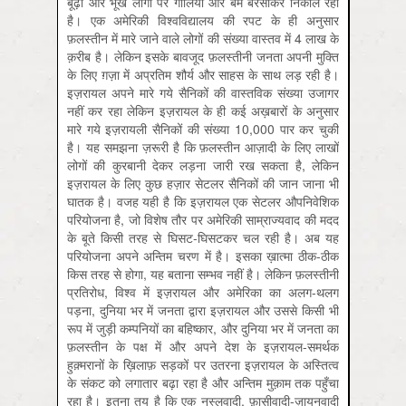
बूढ़ों और भूखे लोगों पर गोलियाँ और बम बरसाकर निकाल रहा
है। एक अमेरिकी विश्वविद्यालय की रपट के ही अनुसार
फ़लस्तीन में मारे जाने वाले लोगों की संख्या वास्तव में 4 लाख के
क़रीब है। लेकिन इसके बावजूद फ़लस्तीनी जनता अपनी मुक्ति
के लिए ग़ज़ा में अप्रतिम शौर्य और साहस के साथ लड़ रही है।
इज़रायल अपने मारे गये सैनिकों की वास्तविक संख्या उजागर
नहीं कर रहा लेकिन इज़रायल के ही कई अख़बारों के अनुसार
मारे गये इज़रायली सैनिकों की संख्या 10,000 पार कर चुकी
है। यह समझना ज़रूरी है कि फ़लस्तीन आज़ादी के लिए लाखों
लोगों की कुरबानी देकर लड़ना जारी रख सकता है, लेकिन
इज़रायल के लिए कुछ हज़ार सेटलर सैनिकों की जान जाना भी
घातक है। वजह यही है कि इज़रायल एक सेटलर औपनिवेशिक
परियोजना है, जो विशेष तौर पर अमेरिकी साम्राज्यवाद की मदद
के बूते किसी तरह से घिसट-घिसटकर चल रही है। अब यह
परियोजना अपने अन्तिम चरण में है। इसका ख़ात्मा ठीक-ठीक
किस तरह से होगा, यह बताना सम्भव नहीं है। लेकिन फ़लस्तीनी
प्रतिरोध, विश्व में इज़रायल और अमेरिका का अलग-थलग
पड़ना, दुनिया भर में जनता द्वारा इज़रायल और उससे किसी भी
रूप में जुड़ी कम्पनियों का बहिष्कार, और दुनिया भर में जनता का
फ़लस्तीन के पक्ष में और अपने देश के इज़रायल-समर्थक
हुक़्मरानों के ख़िलाफ़ सड़कों पर उतरना इज़रायल के अस्तित्व
के संकट को लगातार बढ़ा रहा है और अन्तिम मुक़ाम तक पहुँचा
रहा है। इतना तय है कि एक नस्लवादी, फ़ासीवादी-ज़ायनवादी