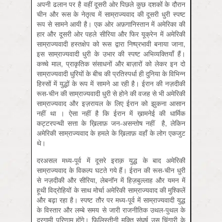
अपनी ढलान पर है वहीं दूसरी ओर पिछले कुछ दशकों के दौरान
चीन और रूस के नेतृत्व में साम्राज्यवाद की दूसरी धुरी स्पष्ट
रूप से सामने आयी है। एक ओर अफ़गानिस्तान में अमेरिका की
हार और दूसरी ओर पहले सीरिया और फिर यूक्रेन में अमेरिकी
साम्राज्यवादी हस्तक्षेप को रूस द्वारा निष्प्रभावी बनाया जाना,
इस साम्राज्यवादी धुरी के उभार की स्पष्ट अभिव्यक्तियाँ हैं।
कच्चे माल, प्राकृतिक संसाधनों और बाज़ारों को लेकर इन दो
साम्राज्यवादी धुरियों के बीच की प्रतिस्पर्धा ही दुनिया के विभिन्न
हिस्सों में युद्धों के रूप में सामने आ रही है। ईरान की नज़दीकी
रूस-चीन की साम्राज्यवादी धुरी से होने की वजह से भी अमेरिकी
साम्राज्यवाद और इज़रायल के लिए ईरान को झुकना आसान
नहीं था । ऐसा नहीं है कि ईरान में ख़ामनेई की धार्मिक
कट्टरपन्थी सत्ता के ख़िलाफ़ जन-असन्तोष नहीं है, लेकिन
अमेरिकी साम्राज्यवाद के हमले के ख़िलाफ़ वहाँ के लोग एकजुट
थे।
दरअसल मध्य-पूर्व में दूसरे इराक़ युद्ध के बाद अमेरिकी
साम्राज्यवाद के विकल्प घटते गये हैं। ईरान की रूस-चीन धुरी
से नज़दीकी और सीरिया, लेबनॉन में हिज़बुल्लाह और यमन में
हूथी विद्रोहियों के साथ मोर्चा अमेरिकी साम्राज्यवाद की मुश्किलें
और बढ़ा रहा है। स्पष्ट तौर पर मध्य-पूर्व में साम्राज्यवादी युद्ध
के विस्तार और लम्बे समय से जारी राजनीतिक उथल-पुथल के
दूरगामी परिणाम होंगे। फ़िलिस्तीनी मुक्ति संघर्ष उस चिंगारी के