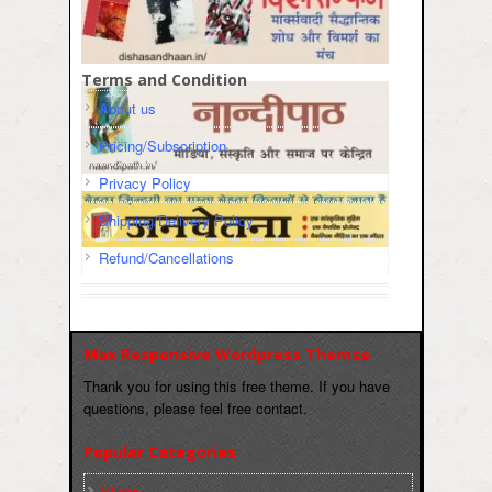
Terms and Condition
About us
Pricing/Subscription
Privacy Policy
Shipping/Delivery Policy
Refund/Cancellations
Max Responsive Wordpress Themse
Thank you for using this free theme. If you have
questions, please feel free contact.
Popular Categories
Slider