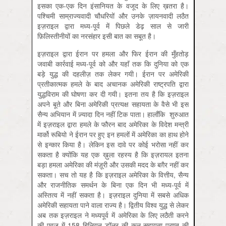
इसका एक-एक दिन इंसानियत के वजूद के लिए ख़तरा है।
पश्चिमी साम्राज्यवादी चौधरियों और उनके ज़ायनवादी लठैत
इज़राइल द्वारा मध्य-पूर्व में पिछले डेढ़ साल से जारी
फ़िलिस्तीनीयों का नरसंहार इसी बात का सबूत है।
इज़राइल द्वारा ईरान पर हमला और फिर ईरान की मुँहतोड़
जवाबी कार्रवाई मध्य-पूर्व को और यहाँ तक कि दुनिया को एक
बड़े युद्ध की दहलीज़ तक लेकर गयी। ईरान पर अमेरिकी
प्रतीकात्मक हमले के बाद अचानक अमेरिकी राष्ट्रपति द्वारा
युद्धविराम की घोषणा कर दी गयी। इतना तय है कि इज़राइल
अपने बूते और बिना अमेरिकी प्रत्यक्ष सहायता के वैसे भी इस
सैन्य अभियान में ज़्यादा दिन नहीं टिक पाता। हालाँकि शुरुआत
में इज़राइल द्वारा हमले के फौरन बाद अमेरिका के विदेश मन्त्री
मार्को रूबियो ने ईरान पर हुए इन हमलों में अमेरिका का हाथ होने
से इन्कार किया है। लेकिन इस दावे पर कोई भरोसा नहीं कर
सकता है क्योंकि यह एक ख़ुला रहस्य है कि इज़रायल इतना
बड़ा हमला अमेरिका की मंज़ूरी और उसकी मदद के बग़ैर नहीं कर
सकता। सच तो यह है कि इज़राइल अमेरिका के वित्तीय, सैन्य
और राजनीतिक समर्थन के बिना एक दिन भी मध्य-पूर्व में
अस्तित्व में नहीं सकता है। इज़राइल दुनिया में सबसे अधिक
अमेरिकी सहायता पाने वाला राज्य है। द्वितीय विश्व युद्ध से लेकर
अब तक इज़राइल ने मध्यपूर्व में अमेरिका के लिए लठैती करने
की एवज़ में 158 बिलियन डॉलर की कुल सहायता प्राप्त की