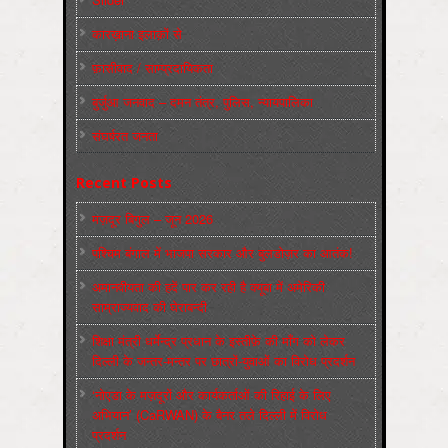
कारख़ाना इलाक़ों से
फ़ासीवाद / साम्‍प्रदायिकता
बुर्जुआ जनवाद – दमन तंत्र, पुलिस, न्‍यायपालिका
संघर्षरत जनता
Recent Posts
मज़दूर बिगुल – जून 2026
पश्चिम बंगाल में भाजपा सरकार और बुलडोज़र का आतंक!
अमानवीयता की हदें पार कर रही है क्यूबा में अमेरिकी
साम्राज्यवाद की घेराबन्दी
शिक्षा मंत्री धर्मेन्द्र प्रधान के इस्तीफ़े की माँग को लेकर
दिल्ली के जन्तर-मन्तर पर छात्रों-युवाओं का विरोध प्रदर्शन
‘नोएडा के मज़दूरों और कार्यकर्ताओं की रिहाई के लिए
अभियान’ (CaRWAN) के बैनर तले दिल्ली में विरोध
प्रदर्शन