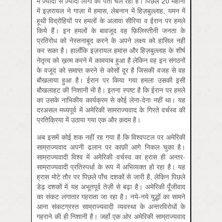
में ज़्यादा से ज़्यादा लोगों को पता चल रहा है। पिछले 20 महीनों
में इज़रायल ने गाज़ा में हमास, लेबनान में हिज़बुल्लाह, यमन में
हूथी विद्रोहियों पर हमलों के अलावा सीरिया व ईरान पर हमले
किये हैं। इन हमलों के बावजूद वह फ़िलिस्तीनी जनता के
प्रतिरोध को नेस्तनाबूद करने के अपने लक्ष्य को हासिल नहीं
कर सका है। हालाँकि इज़रायल हमास और हिज़बुल्लाह के शीर्ष
नेतृत्व को ख़त्म करने में कामयाब हुआ है लेकिन वह इन संगठनों
के वजूद को समाप्त करने से कोसों दूर है जिसकी वजह से वह
बौखलाया हुआ है। ईरान पर किया गया हमला उसकी इसी
बौखलाहट की निशानी भी है। इतना स्पष्ट है कि ईरान पर हमले
का उसके नाभिकीय कार्यक्रम से कोई लेना-देना नहीं था। यह
दरअसल मध्यपूर्व में अमेरिकी सामराज्यवाद के गिरते वर्चस्व की
प्रतिक्रिया में उठाया गया एक और क़दम है।
अब इसमें कोई शक नहीं रह गया है कि विश्वपटल पर अमेरिकी
साम्राज्यवाद अपनी ढलान पर काफ़ी आगे निकल चुका है।
साम्राज्यवादी विश्व में अमेरिकी वर्चस्व का ह्रास ही अन्तर-
साम्राज्यवादी प्रतिस्पर्धा के रूप में अभिव्यक्त हो रहा है। यह
ह्रास मोटे तौर पर पिछले पाँच दशकों से जारी है, लेकिन पिछले
डेढ़ दशकों में यह अभूतपूर्व तेज़ी से बढ़ा है। अमेरिकी पूँजीवाद
का संकट लगातार गहराता जा रहा है। नये-नये युद्धों का सामने
आना संकटग्रस्त साम्राज्यवादी व्यवस्था के अन्तरविरोधों के
गहराने की ही निशानी है। जहाँ एक ओर अमेरिकी साम्राज्यवाद