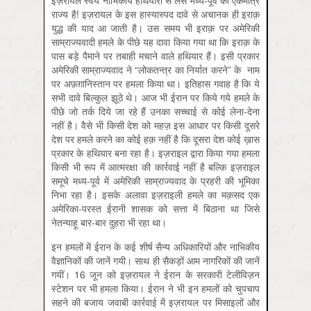
इज़रायल स्वयं नाभिकीय हथियारों से लैस मध्य-पूर्व का एकमात्र
राज्य है! इज़रायल के इस हास्यास्पद दावे से अचानक ही इराक़
युद्ध की याद आ जाती है। उस समय भी इराक़ पर अमेरिकी
साम्राज्यवादी हमले के पीछे यह दावा किया गया था कि इराक़ के
पास बड़े पैमाने पर तबाही मचाने वाले हथियार हैं। इसी प्रकार
अमेरिकी साम्राज्यवाद ने “लोकतन्त्र का निर्यात करने” के नाम
पर अफ़ग़ानिस्तान पर हमला किया था। इतिहास गवाह है कि ये
सभी दावे बिल्कुल झूठे थे। आज भी ईरान पर किये गये हमले के
पीछे जो तर्क दिये जा रहे हैं उनका सच्चाई से कोई लेना-देना
नहीं है। वैसे भी किसी देश को महज़ इस आधार पर किसी दूसरे
देश पर हमले करने का कोई हक़ नहीं है कि दूसरा देश कोई ख़ास
प्रकार के हथियार बना रहा है। इज़राइल द्वारा किया गया हमला
किसी भी रूप में आत्मरक्षा की कार्रवाई नहीं है बल्कि इज़राइल
समूचे मध्य-पूर्व में अमेरिकी साम्राज्यवाद के प्रहरी की भूमिका
निभा रहा है। इसके अलावा इज़राइली हमले का मक़सद एक
अमेरिका-परस्त ईरानी शासक को सत्ता में बिठाना था जिसे
नेतन्याहू बार-बार दुहरा भी रहा था।
इन हमलों में ईरान के कई शीर्ष सैन्य अधिकारियों और नाभिकीय
वैज्ञानिकों की जानें गयी। साथ ही सैकड़ों आम नागरिकों की जानें
गयीं। 16 जून को इज़रायल ने ईरान के सरकारी टेलीविज़न
स्टेशन पर भी हमला किया। ईरान ने भी इन हमलों को चुपचाप
सहने की बजाय जवाबी कार्रवाई में इज़रायल पर मिसाइलों और