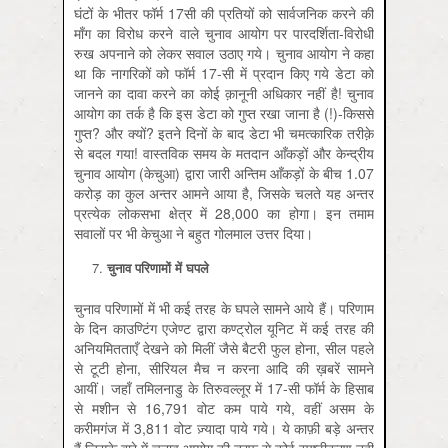
घंटों के भीतर फॉर्म 17सी की प्रतियों को सार्वजनिक करने की
माँग का विरोध करने वाले चुनाव आयोग पर पारदर्शिता-विरोधी
रुख अपनाने को लेकर सवाल उठाए गये। चुनाव आयोग ने कहा
था कि नागरिकों को फॉर्म 17-सी में प्रदान किए गये डेटा को
जानने का दावा करने का कोई क़ानूनी अधिकार नहीं है! चुनाव
आयोग का तर्क है कि इस डेटा को गुप्त रखा जाना है (!)-किससे
गुप्त? और क्यों? इतने दिनों के बाद डेटा भी चमत्कारिक तरीक़े
से बदल गया! वास्तविक समय के मतदान आँकड़ों और केन्द्रीय
चुनाव आयोग (केचुआ) द्वारा जारी अन्तिम आँकड़ों के बीच 1.07
करोड़ का कुल अन्तर आमने आया है, जिसके चलते यह अन्तर
प्रत्येक लोकसभा क्षेत्र में 28,000 का होगा। इन तमाम
सवालों पर भी केचुआ ने बहुत गोलमाल उत्तर दिया।
चुनाव परिणामों में घपले
चुनाव परिणामों में भी कई तरह के घपले सामने आये हैं। परिणाम
के दिन काउण्टिंग एजेण्ट द्वारा कण्ट्रोल यूनिट में कई तरह की
अनियमितताएँ देखने को मिलीं जैसे बैटरी फुल होना, सील पहले
से टूटी होना, सीरियल मैच न करना आदि की ख़बरें सामने
आयीं। जहाँ तमिलनाडु के तिरुवल्लूर में 17-सी फॉर्म के हिसाब
से मशीन से 16,791 वोट कम पाये गये, वहीं असम के
करीमगंज में 3,811 वोट ज़्यादा पाये गये। ये काफ़ी बड़े अन्तर
हैं जिसके बारे में चुनाव आयोग की तरफ़ से कोई स्पष्टीकरण नहीं