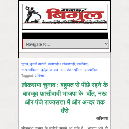
चुनाव
,
चुनावी नौटंकी
,
नेताशाही व नौकरशाही
,
फ़ासीवाद /
साम्‍प्रदायिकता
,
बुर्जुआ जनवाद - दमन तंत्र, पुलिस, न्‍यायपालिका
Tagged:
अविनाश
लोकसभा चुनाव : बहुमत से पीछे रहने के
बावजूद फ़ासीवादी भाजपा के दाँत, नख
और पंजे राज्यसत्ता में और अन्दर तक
धँसे
अविनाश
लोकसभा चुनाव के नतीजे सामने आ चुके हैं। भाजपा भले ही