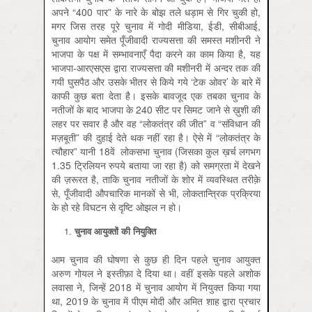
अपने “400 पार” के नारे के बोझ तले धड़ाम से गिर चुकी हो,
मगर जिस तरह पूरे चुनाव में गोदी मीडिया, ईडी, सीबीआई,
चुनाव आयोग समेत पूँजीवादी राज्यसत्ता की समस्त मशीनरी ने
भाजपा के पक्ष में सम्भावनाएँ पैदा करने का काम किया है, यह
भाजपा-आरएसएस द्वारा राज्यसत्ता की मशीनरी में अन्दर तक की
गयी घुसपैठ और उसके भीतर से किये गये ‘टेक ओवर’ के बारे में
काफी कुछ बता देता है। इसके बावजूद एक तबका चुनाव के
नतीजों के बाद भाजपा के 240 सीट पर सिमट जाने से ख़ुशी की
लहर पर सवार है और वह “लोकतंत्र की जीत” व “संविधान की
मज़बूती” की दुहाई देते थक नहीं रहा है। ऐसे में “लोकतंत्र के
त्यौहार” यानी 18वें लोकसभा चुनाव (जिसका कुल ख़र्च लगभग
1.35 ट्रिलियन रुपये बताया जा रहा है) को समग्रता में देखने
की ज़रूरत है, ताकि चुनाव नतीजों के शोर में व्यवस्थित तरीक़े
से, पूँजीवादी औपचारिक मानकों से भी, लोकतान्त्रिक प्रक्रिया
के हो रहे विघटन से दृष्टि ओझल न हो।
चुनाव आयुक्तों की नियुक्ति
आम चुनाव की घोषणा से कुछ ही दिन पहले चुनाव आयुक्त
अरुण गोयल ने इस्तीफ़ा दे दिया था। वहीं इसके पहले अशोक
लवासा ने, जिन्हें 2018 में चुनाव आयोग में नियुक्त किया गया
था, 2019 के चुनाव में पीएम मोदी और अमित शाह द्वारा प्रचार