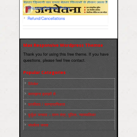
Shipping/Delivery Policy
Refund/Cancellations
Max Responsive Wordpress Themse
Thank you for using this free theme. If you have
questions, please feel free contact.
Popular Categories
Slider
कारख़ाना इलाक़ों से
फ़ासीवाद / साम्‍प्रदायिकता
बुर्जुआ जनवाद – दमन तंत्र, पुलिस, न्‍यायपालिका
संघर्षरत जनता