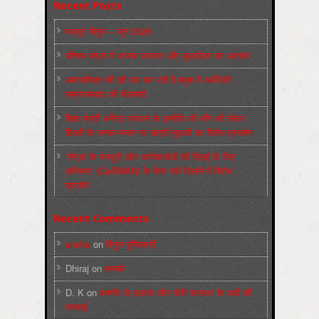
Recent Posts
मज़दूर बिगुल – जून 2026
पश्चिम बंगाल में भाजपा सरकार और बुलडोज़र का आतंक!
अमानवीयता की हदें पार कर रही है क्यूबा में अमेरिकी
साम्राज्यवाद की घेराबन्दी
शिक्षा मंत्री धर्मेन्द्र प्रधान के इस्तीफ़े की माँग को लेकर
दिल्ली के जन्तर-मन्तर पर छात्रों-युवाओं का विरोध प्रदर्शन
‘नोएडा के मज़दूरों और कार्यकर्ताओं की रिहाई के लिए
अभियान’ (CaRWAN) के बैनर तले दिल्ली में विरोध
प्रदर्शन
Recent Comments
sneha
on
बिगुल पुस्तिकाएँ
Dhiraj
on
सम्पर्क
D. K
on
कश्मीर के हालात और मोदी सरकार के दावों की
सच्चाई