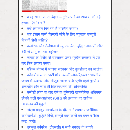
बारह साल, जनता बेहाल – टूटे सपनों का अम्बार! कौन है
इसका ज़िम्मेदार ?
क्यों लगातार गिर रहा है भारतीय रुपया?
एक इंसान जैसी ज़िन्दगी जीने के लिए न्यूनतम मज़दूरी
कितनी होनी चाहिए?
कर्नाटक और तेलंगाना में न्यूनतम वेतन वृद्धि : नाकाफ़ी और
देरी से लागू की गयी बढ़ोत्तरी
जनता के विरोध से घबराकर उत्तर प्रदेश सरकार ने एक
बार फिर लगाया एस्मा!
पश्चिम बंगाल में भाजपा सरकार और बुलडोज़र का आतंक!
कॉकरोच जनता पार्टी और उसकी लोकप्रियता : भारतीय
जनता में व्‍यवस्‍था और मौजूदा सरकार के प्रति बढ़ते गुस्‍से व
असन्‍तोष और साथ ही विकल्‍पहीनता की अभिव्‍यक्ति
करोड़ों लोगों के वोट देने के बुनियादी राजनीतिक अधिकार
छीनने वाली एसआईआर (SIR) की क़वायद पर सर्वोच्च
न्यायालय की मुहर!
नोएडा मज़दूर आन्दोलन के दौरान गिरफ़्तार राजनीतिक
कार्यकर्ताओं, बुद्धिजीवियों, छात्रों-कलाकारों का दमन व ‘विच
हण्ट’ जारी!
तृणमूल काँग्रेस (टीएमसी) में मची भगदड़ के मायने