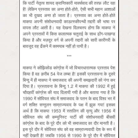
कि पार्टी नेतृत्व शायद क्रान्तिकारी मार्क्‍सवाद की तरफ़ लौट रहा
है! लेकिन प्रस्ताव का अन्त होते-होते, ऐसी सभी महान आशाओं
का भी दुखद अन्त हो जाता है। प्रस्ताव का अन्त होते-होते
माकपा अपनी संशोधनवादी काऊत्स्कीपन्थी ग़द्दारी की भाषा पर
वापस लौट आती है। यह देखना दिलचस्प होगा कि माकपा ने
अपने प्रस्तावों में किस कलात्मक चतुराई के साथ ढोंग-पाखण्ड
किया है और मज़दूर वर्ग से अपनी ग़द्दारी को सारी कारीगरी के
बावजूद वह ढँकने में कामयाब नहीं हो पायी है।
***
माकपा ने कोझिकोड कांग्रेस में जो विचारधारात्मक प्रस्ताव पेश
किया है वह क़रीब 54 पेज लम्बा है! इसकी प्रस्तावना के दूसरे
बिन्दु में ही माकपा ने समाजवाद की अपनी समझदारी को नंगा कर
दिया है। प्रस्तावना के बिन्दु 1.2 में माकपा की 1992 में हुई
चौदहवीं कांग्रेस की याद दिलायी गयी है और बताया गया है कि
1990 में सोवियत संघ में समाजवाद के पतन के बाद विश्व भर में
वर्ग शक्ति सन्तुलन साम्राज्यवाद के पक्ष में झुक गया! इसका
अर्थ है कि माकपा 1953 में स्तालिन की मृत्यु और 1956 में
सोवियत संघ की कम्युनिस्ट पार्टी की संशोधनवादी बीसवीं
कांग्रेस के बाद के पूरे दौर को भी समाजवाद का दौर मानती है।
इस पूरे दौर में सोवियत संघ को वह साम्राज्यवादी देश के रूप में
नहीं देखती है! जबकि 1956 से 1990 के पूरे दौर में सोवियत