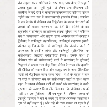
संघ संयुक्त राज्य अमेरिका के साथ साम्राज्यवादी प्रतिस्पर्द्धा में
उलझा हुआ था। पूर्वी यूरोप से लेकर अफ़गानिस्तान और
अफ़्रीका के कई देशों में सामाजिक साम्राज्यवादी सोवियत संघ ने
दर्ज़नों बार नग्न रूप में साम्राज्यवादी हस्तक्षेप किया। स्तालिन
के बाद के दौर में सोवियत संघ में पूँजीवाद के वापस लौट आने की
सच्चाई को माकपा नज़रन्दाज़ कर देती है। 1956 के बाद
ख़्रुश्चेव ने शान्तिपूर्ण सहअस्तित्व (यानी, दुनिया भर में सोवियत
संघ के ”समाजवाद” और संयुक्त राज्य अमेरिका की चौधाराहट में
पूँजीवाद के शान्तिपूर्ण सहअस्तित्व), शान्तिपूर्ण संक्रमण (यानी,
सर्वहारा क्रान्ति के बिना ही शान्तिपूर्ण और संसदीय रास्ते से
समाजवाद के स्थापित होने) और शान्तिपूर्ण प्रतियोगिता का
संशोधनवादी सिद्धान्त प्रतिपादित किया। इसके साथ ही
सोवियत संघ की संशोधनवादी पार्टी ने मार्क्‍सवाद के बुनियादी
सिद्धान्तों से अपना नाता तोड़ लिया, लेनिन के राज्य और क्रान्ति
की थीसिस को नकार दिया और मज़दूर वर्ग के साथ ऐतिहासिक
ग़द्दारी को सैद्धान्तिक जामा पहना दिया। माओ के नेतृत्व में चीन
की पार्टी ने सोवियत संघ की संशोधनवादी पार्टी के साथ ‘महान
बहस’ के दौरान सोवियत पार्टी की ग़द्दारी और मार्क्‍सवाद से उसके
प्रस्थान को उजागर किया और दिखलाया कि सोवियत संघ की
पार्टी अब एक पूँजीवादी पार्टी बन चुकी है। लेकिन माकपा को
इस पूरे प्रकरण के बारे में अपने पूरे विचारधारात्मक दस्तावेज़ में
कुछ भी नहीं कहना है। और कहे भी क्यों! माकपा तो शुरू से ही