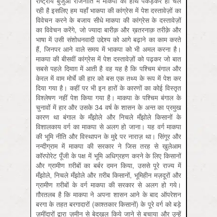
राष्ट्रीय बुर्जुआ राजनीति में माकपा का हाथ पकड़कर ही चल
रही है इसलिए हम यहाँ भाकपा की कांग्रेस में पेश दस्तावेज़ों का
विवेचन करने के बजाय सीधे माकपा की कांग्रेस के दस्तावेज़ों
का विवेचन करेंगे, जो ज्यादा बारीक़ और ख़तरनाक़ तरीक़े और
भाषा में उसी संशोधनवादी उद्देश्य को आगे बढ़ाने का काम करते
हैं, जिनपर आने वाले समय में भाकपा को भी अमल करना है।
माकपा की बीसवीं कांग्रेस में पेश दस्तावेज़ों को पढ़कर जो बात
सबसे पहले दिमाग़ में आती है वह यह है कि पश्चिम बंगाल और
केरल में वाम मोर्चे की हार को बस एक तथ्य के रूप में पेश कर
दिया गया है। कहीं पर भी इन हारों के कारणों का कोई विस्तृत
विश्लेषण नहीं पेश किया गया है। माकपा के पश्चिम बंगाल के
चुनावों में हार और उसके 34 वर्ष के शासन के अन्त का प्रमुख
कारण था बंगाल के मँझोले और निचले मँझोले किसानों के
विशालकाय वर्ग का माकपा से अलग हो जाना। यह वर्ग माकपा
की भूमि नीति और विस्थापन के मुद्दे पर नाराज़ था। सिंगूर और
नन्दीग्राम में माकपा की सरकार ने जिस तरह से खुलेआम
कॉरपोरेट पूँजी के पक्ष में भूमि अधिग्रहण करने के लिए किसानों
और ग्रामीण ग़रीबों का बर्बर दमन किया, उससे पूरे राज्य में
मँझोले, निचले मँझोले और ग़रीब किसानों, भूमिहीन मज़दूरों और
ग्रामीण ग़रीबों के वर्ग माकपा की सरकार से अलग हो गये।
ग़ौरतलब है कि माकपा ने अपना शासन आने के बाद ऑपरेशन
बरगा के तहत बरगादारों (काश्तकार किसानों) के पूरे वर्ग को बड़े
ज़मींदारों द्वारा ज़मीन से बेदख़ल किये जाने से बचाया और उन्हें