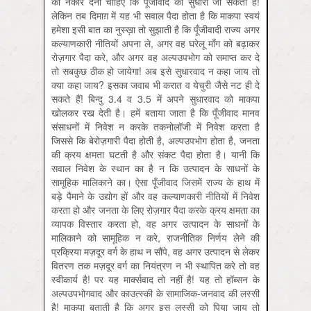
को नकार देना चाहिए कि पूँजीवाद को सुधारा जा सकता है!
लेकिन तब दिमाग़ में यह भी सवाल पैदा होता है कि माकपा स्वयं
हमेशा इसी बात का नुस्ख़ा तो सुझाती है कि पूँजीवादी राज्य अगर
कल्याणकारी नीतियों अपना ले, अगर वह घरेलू माँग को बढ़ाकर
रोज़गार पैदा करे, और अगर वह अल्पउपभोग को समाप्त कर दे
तो सबकुछ ठीक हो जायेगा! अब इसे सुधारवाद न कहा जाय तो
क्या कहा जाय? इसका जवाब भी करात व येचुरी जैसे नट ही दे
सकते हैं! बिन्दु 3.4 व 3.5 में अपने सुधारवाद को माकपा
खोलकर रख देती है। हमें बताया जाता है कि पूँजीवाद मानव
संसाधनों में निवेश न करके तकनोलॉजी में निवेश करता है
जिससे कि बेरोज़गारी पैदा होती है, अल्पउपभोग होता है, जनता
की क्रय क्षमता घटती है और संकट पैदा होता है। यानी कि
सवाल निवेश के स्थान का है न कि उत्पादन के साधनों के
सामूहिक मालिकाने का। ऐसा पूँजीवाद जिसमें राज्य के हाथ में
बड़े पैमाने के उद्योग हों और वह कल्याणकारी नीतियों में निवेश
करता हो और जनता के लिए रोज़गार पैदा करके क्रय क्षमता का
व्यापक विस्तार करता हो, वह अगर उत्पादन के साधनों के
मालिकाने को सामूहिक न करे, राजनीतिक निर्णय लेने की
प्रक्रिया मज़दूर वर्ग के हाथ न सौंपे, वह अगर उत्पादन से लेकर
वितरण तक मज़दूर वर्ग का नियंत्रण न भी स्थापित करे तो वह
स्वीकार्य है! पर यह मार्क्‍सवाद तो नहीं है! यह तो हॉब्सन के
अल्पउपभोगवाद और काउत्स्की के सामाजिक-जनवाद की लस्सी
है! माकपा बताती है कि अगर इस लस्सी को पिया जाय तो