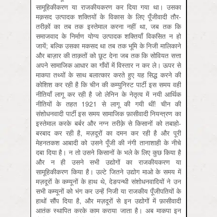
सामूहिकीकरण या राजकीयकरण कर दिया गया था। उसका
मक़सद उत्पादक शक्तियों के विकास के लिए पूँजीवादी तौर-
तरीक़ों का तब तक इस्तेमाल करना नहीं था, जब तक कि
समाजवाद के निर्माण योग्य उत्पादक शक्तियाँ विकसित न हो
जायें; बल्कि उसका मकसद था तब तक भूमि के निजी मालिकाने
और बाज़ार की ताक़तों को छूट देना जब तक कि सोवियत सत्ता
अपने सामाजिक आधार का गाँवों में विस्तार न कर ले। ऊपर से
माकपा तथ्यों के साथ बलात्कार करते हुए यह सिद्ध करने की
कोशिश कर रही है कि चीन की कम्युनिस्ट पार्टी इस समय वही
नीतियाँ लागू कर रही है जो लेनिन के नेतृत्व में नयी आर्थिक
नीतियों के तहत 1921 से लागू की गयी थीं! चीन की
संशोधनवादी पार्टी इस समय सामाजिक फ़ासीवादी नियन्त्रण का
इस्तेमाल करके बर्बर और नग्न तरीक़े से किसानों को तबाहो-
बरबाद कर रही है, मज़दूरों का दमन कर रही है और पूरी
मेहनतकश आबादी को उसने पूँजी की नंगी तानाशाही के नीचे
दबा दिया है। न तो उसने किसानों के भले के लिए कुछ किया है
और न ही उसने सभी उद्योगों का राजकीयकरण या
सामूहिकीकरण किया है। उल्टे जितने उद्योग माओ के समय में
मज़दूरों के कम्यूनों के हाथ थे, देङपन्थी संशोधनवादियों ने उन
सभी कम्यूनों को भंग कर उन्हें निजी या राजकीय पूँजीपतियों के
हाथों सौंप दिया है, और मज़दूरों से इन उद्योगों में फ़ासीवादी
आतंक स्थापित करके काम कराया जाता है। अब माकपा इन