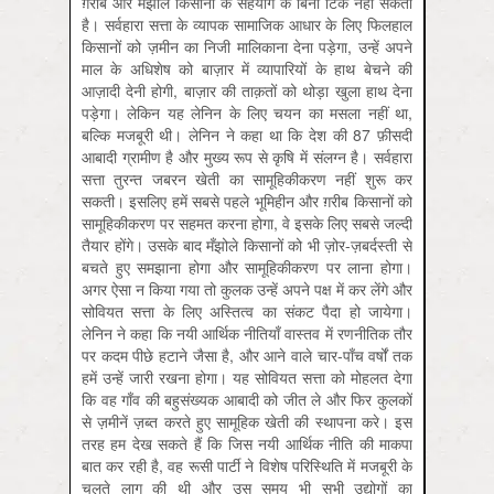
ग़रीब और मँझोले किसानों के सहयोग के बिना टिक नहीं सकती
है। सर्वहारा सत्ता के व्यापक सामाजिक आधार के लिए फिलहाल
किसानों को ज़मीन का निजी मालिकाना देना पड़ेगा, उन्हें अपने
माल के अधिशेष को बाज़ार में व्यापारियों के हाथ बेचने की
आज़ादी देनी होगी, बाज़ार की ताक़तों को थोड़ा खुला हाथ देना
पड़ेगा। लेकिन यह लेनिन के लिए चयन का मसला नहीं था,
बल्कि मजबूरी थी। लेनिन ने कहा था कि देश की 87 फ़ीसदी
आबादी ग्रामीण है और मुख्य रूप से कृषि में संलग्न है। सर्वहारा
सत्ता तुरन्त जबरन खेती का सामूहिकीकरण नहीं शुरू कर
सकती। इसलिए हमें सबसे पहले भूमिहीन और ग़रीब किसानों को
सामूहिकीकरण पर सहमत करना होगा, वे इसके लिए सबसे जल्दी
तैयार होंगे। उसके बाद मँझोले किसानों को भी ज़ोर-ज़बर्दस्ती से
बचते हुए समझाना होगा और सामूहिकीकरण पर लाना होगा।
अगर ऐसा न किया गया तो कुलक उन्हें अपने पक्ष में कर लेंगे और
सोवियत सत्ता के लिए अस्तित्व का संकट पैदा हो जायेगा।
लेनिन ने कहा कि नयी आर्थिक नीतियाँ वास्तव में रणनीतिक तौर
पर कदम पीछे हटाने जैसा है, और आने वाले चार-पाँच वर्षों तक
हमें उन्हें जारी रखना होगा। यह सोवियत सत्ता को मोहलत देगा
कि वह गाँव की बहुसंख्यक आबादी को जीत ले और फिर कुलकों
से ज़मीनें ज़ब्त करते हुए सामूहिक खेती की स्थापना करे। इस
तरह हम देख सकते हैं कि जिस नयी आर्थिक नीति की माकपा
बात कर रही है, वह रूसी पार्टी ने विशेष परिस्थिति में मजबूरी के
चलते लागू की थी और उस समय भी सभी उद्योगों का