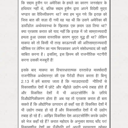
कि सद्दाम हुसैन पर अमेरिका के हमले का कारण जनसंहार के
हथियार नहीं थे, बल्कि सद्दाम हुसैन द्वारा अपने विदेशी मुद्रा
भण्डार का वैविध्यीकरण था? क्या हम भूल गये कि इराक़ को
जिस बात की सज़ा दी गयी वह यह थी कि उसने अमेरिका की
डावाँडोल अर्थव्यवस्था के ख़िलाफ़ एक क़दम उठा लिया था?
क्या प्रकाश करात को याद नहीं कि इराक़ में जो साम्राज्यवादी
हमला हुआ उसका वास्तविक कारण मुद्रा युद्ध ही था? लेकिन
माकपा को तो किसी भी तरह काऊत्स्की की अतिसाम्राज्यवादी
थीसिस पर लेनिन का नाम चिपकाकर अपने संशोधनवाद को सही
साबित करना है। इसलिए, इस क़िस्म की राजनीतिक नटगीरी
करना उसकी मजबूरी है!
इसके बाद माकपा का विचारधारात्मक दस्तावेज़ मार्क्‍सवादी
राजनीतिक अर्थशास्त्र की एक पैरोडी तैयार करता है! बिन्दु
2.13 में हमें बताया जाता है कि नवउदारवादी नीतियों से
विकासशील देशों में छोटे और मँझोले उद्योग-धन्धे तबाह होते हैं
और विकसित देशों में भी आउटसोर्सिंग के ज़रिये
विऔद्योगिकीकरण होता है! अब यह तो प्रकाश करात ही बता
सकते हैं कि औद्योगिक उत्पादन हो कहाँ रहा है! विकसित देशों में
भी उद्योग तबाह हो रहे हैं और विकासशील देशों में भी उद्योग
तबाह हो रहे हैं। आख़िर विकसित देश आउटसोर्सिंग करके उद्योग
को भेज कहाँ रहे हैं? करात महोदय के अनुसार शायद चाँद पर!
विकासशील देशों का पूँजीपति वर्ग अपनी स्वायत्तता खोकर