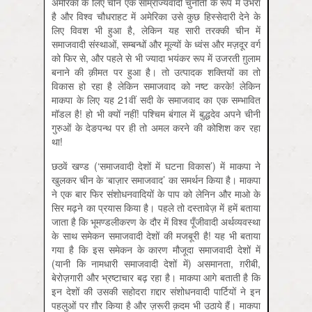
अमेरिका के लिए चीन एक साम्राज्यवादी चुनौती के रूप में उभरा
है और विश्व चौधराहट में अमेरिका उसे कुछ हिस्सेदारी देने के
लिए विवश भी हुआ है, लेकिन यह सारी तरक्की चीन में
समाजवादी संस्थाओं, सम्बन्धों और मूल्यों के ध्वंस और मज़दूर वर्ग
को फिर से, और पहले से भी ज्यादा भयंकर रूप में उजरती ग़ुलाम
बनाने की क़ीमत पर हुआ है। तो उत्पादक शक्तियों का तो
विकास हो रहा है लेकिन समाजवाद को नष्ट करके! लेकिन
माकपा के लिए यह 21वीं सदी के समाजवाद का एक सम्भावित
मॉडल है! हो भी क्यों नहीं! पश्चिम बंगाल में बुद्धदेव अपने चीनी
गुरुओं के देङपन्थ पर ही तो अमल करने की कोशिश कर रहा
था!
छठवें खण्ड (‘समाजवादी देशों में घटना विकास’) में माकपा ने
खुलकर चीन के ‘बाज़ार समाजवाद’ का समर्थन किया है। माकपा
ने एक बार फिर संशोधनवादियों के पाप को लेनिन और माओ के
सिर मढ़ने का प्रयास किया है। पहले तो दस्तावेज़ में हमें बताया
जाता है कि भूमण्डलीकरण के दौर में विश्व पूँजीवादी अर्थव्यवस्था
के साथ समेकन समाजवादी देशों की मजबूरी है! यह भी बताया
गया है कि इस समेकन के कारण मौजूदा समाजवादी देशों में
(यानी कि नामधारी समाजवादी देशों में) असमानता, ग़रीबी,
बेरोज़गारी और भ्रष्टाचार बढ़ रहा है। माकपा आगे बताती है कि
इन देशों की उसकी सहोदरा ग़द्दार संशोधनवादी पार्टियों ने इन
पहलुओं पर ग़ौर किया है और ज़रूरी क़दम भी उठाये हैं। माकपा