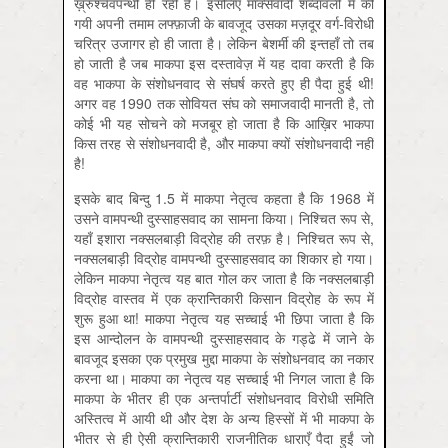
ख़्रुश्चेवपन्थी ही रही है। इसलिए मार्क्‍सवादी शब्दावली में की
गयी अपनी तमाम लफ्फ़ाजी के बावजूद उसका मज़दूर वर्ग-विरोधी
चरित्र उजागर हो ही जाता है। लेकिन बेशर्मी की इन्तहाँ तो तब
हो जाती है जब माकपा इस दस्तावेज़ में यह दावा करती है कि
वह भाकपा के संशोधनवाद से संघर्ष करते हुए ही पैदा हुई थी!
अगर वह 1990 तक सोवियत संघ को समाजवादी मानती है, तो
कोई भी यह सोचने को मजबूर हो जाता है कि आख़िर भाकपा
किस तरह से संशोधनवादी है, और माकपा क्यों संशोधनवादी नहीं
है!
इसके बाद बिन्दु 1.5 में माकपा नेतृत्व कहता है कि 1968 में
उसने वामपन्थी दुस्साहसवाद का सामना किया। निश्चित रूप से,
यहाँ इशारा नक्सलबाड़ी विद्रोह की तरफ़ है। निश्चित रूप से,
नक्सलबाड़ी विद्रोह वामपन्थी दुस्साहसवाद का शिकार हो गया।
लेकिन माकपा नेतृत्व यह बात गोल कर जाता है कि नक्सलबाड़ी
विद्रोह वास्तव में एक क्रान्तिकारी किसान विद्रोह के रूप में
शुरू हुआ था! माकपा नेतृत्व यह सच्चाई भी छिपा जाता है कि
इस आन्दोलन के वामपन्थी दुस्साहसवाद के गड्ढे में जाने के
बावजूद इसका एक प्रमुख मुद्दा माकपा के संशोधनवाद का नकार
करना था। माकपा का नेतृत्व यह सच्चाई भी निगल जाता है कि
माकपा के भीतर ही एक अन्तर्पार्टी संशोधनवाद विरोधी समिति
अस्तित्व में आयी थी और देश के अन्य हिस्सों में भी माकपा के
भीतर से ही ऐसी क्रान्तिकारी राजनीतिक धाराएँ पैदा हुईं जो