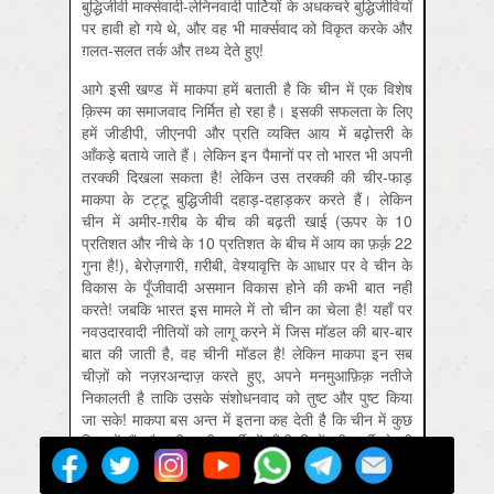
बुद्धिजीवी मार्क्‍सवादी-लेनिनवादी पार्टियों के अधकचरे बुद्धिजीवियों
पर हावी हो गये थे, और वह भी मार्क्‍सवाद को विकृत करके और
ग़लत-सलत तर्क और तथ्य देते हुए!
आगे इसी खण्ड में माकपा हमें बताती है कि चीन में एक विशेष
क़िस्म का समाजवाद निर्मित हो रहा है। इसकी सफलता के लिए
हमें जीडीपी, जीएनपी और प्रति व्यक्ति आय में बढ़ोत्तरी के
आँकड़े बताये जाते हैं। लेकिन इन पैमानों पर तो भारत भी अपनी
तरक्की दिखला सकता है! लेकिन उस तरक्की की चीर-फाड़
माकपा के टट्टू बुद्धिजीवी दहाड़-दहाड़कर करते हैं। लेकिन
चीन में अमीर-ग़रीब के बीच की बढ़ती खाई (ऊपर के 10
प्रतिशत और नीचे के 10 प्रतिशत के बीच में आय का फ़र्क़ 22
गुना है!), बेरोज़गारी, ग़रीबी, वेश्यावृत्ति के आधार पर वे चीन के
विकास के पूँजीवादी असमान विकास होने की कभी बात नहीं
करते! जबकि भारत इस मामले में तो चीन का चेला है! यहाँ पर
नवउदारवादी नीतियों को लागू करने में जिस मॉडल की बार-बार
बात की जाती है, वह चीनी मॉडल है! लेकिन माकपा इन सब
चीज़ों को नज़रअन्दाज़ करते हुए, अपने मनमुआफ़िक़ नतीजे
निकालती है ताकि उसके संशोधनवाद को तुष्ट और पुष्ट किया
जा सके! माकपा बस अन्त में इतना कह देती है कि चीन में कुछ
दिक्क़तें हैं और चीन की पार्टी में पूँजीपतियों की भर्ती से भी
दिक्क़तें बढ़ रही हैं। लेकिन माकपा का चीन के संशोधनवादी
गुरुओं पर पूरा भरोसा है और उसका मानना है कि चीन की पार्टी