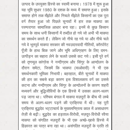
उत्पाद के उपयुक्त हिस्से का स्वामी बनाया। 1978 में शुरू हुआ
यह भूमि सुधार 1980 के दशक के मध्य में समाप्त हुआ। इसके
समाप्त होने तक मँझोले और निचले मँझोले किसानों का एक पूरा
वर्ग तैयार हुआ जो पिछले चुनावों में हार तक माकपा का
परम्परागत सामाजिक आधार बना रहा। इनमें से कुछ किसान
समय के साथ धनी किसानों में तब्दील हो गये जो अभी भी माकपा
का समर्थन करते हैं। लेकिन जो नीचे रह गये या और नीचे चले
गये वे भूतपूर्व माकपा सरकार की नवउदारवादी नीतियों, कॉरपोरेट
पूँजी के हाथ बिक जाने और भूमि अधिग्रहण के लिए दमन-
उत्पीड़न का सहारा लेने के चलते उससे कट गये। इसी पूरे वर्ग
को तृणमूल कांग्रेस ने नन्दीग्राम और सिंगूर के आन्दोलन के
दौरान समेटा, जिसमें कि भाकपा (माओवादी) ने भी एक
समर्थनकारी भूमिका निभायी। बहरहाल, बीते चुनावों में माकपा
की हार का सबसे बड़ा कारण इस विशालकाय वर्ग का उससे
कटना और नन्दीग्राम और सिंगूर के आन्दोलनों के कारण शहरी
मध्यवर्ग और बुद्धिजीवियों के एक हिस्से में उसका अलग-थलग
पड़ जाना था। पश्चिम बंगाल में माकपा मज़दूरों के बीच भी लम्बे
समय से अलग-थलग पड़ने की प्रक्रिया में थी। यह पूरी
प्रक्रिया बुद्धदेव भट्टाचार्य के मुख्यमन्त्रित्व काल में असाधारण
तेज़ी से बढ़ी। बुद्धदेव का हड़ताल-विरोधी, मज़दूर-विरोधी रवैया
माकपा को संगठित मज़दूरों के भी एक अच्छे-ख़ासे हिस्से में
हिक़ारत का पात्र बना रहा था। असंगठित मज़दूरों के प्रति तो