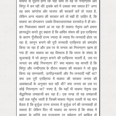
माकपा से पूछना होगा कि यही काम तो वह भी नन्दीग्राम और
सिंगूर में कर रही थी! इसके बारे में उसका क्या ख्याल है? अगर
वह काम कांग्रेस और भाजपा की सरकारें करें तो ग़लत है,
लेकिन अगर माकपा की सरकार करे तो सही है! ज़ाहिर है, कि
माकपा का दोगलापन उसके विचारधारात्मक दस्तावेज़ में ही बार-
बार निकलकर सामने आ जा रहा है! माकपा नेतृत्व आगे हमारा
ज्ञानवर्द्धन करते हुए कहता है कि आदिम संचय की इस प्रक्रिया
के कारण पूँजीवादी राज्य ज्यादा से ज्यादा ग़ैर-जनवादी होता जा
रहा है; कानून बनाने की पूरी जनवादी प्रक्रिया को कमज़ोर
किया जा रहा है और उस पर से जनता का नियन्त्रण ख़त्म हो
गया है! क्या माकपा का यह विश्वास है कि भारत के संसद के
सुअरबाड़े में जो क़ानून बनाने की प्रक्रिया चलती है, उस पर
जनता का कोई नियन्त्रण है? क्या माकपा यह मानती है कि
सिंगूर और नन्दीग्राम के दौरान माकपा की सरकार ने जो कुछ
किया वह दमनकारी, उत्पीड़नकारी और ग़ैर-जनवादी नहीं था?
क्या उस पूरी प्रक्रिया में माकपा की सरकार जनता की
आकांक्षाओं के अनुसार चल रही थी? क्या जनता का उस पर
कोई नियन्त्रण था? स्पष्ट है, कि यहाँ भी माकपा नेतृत्व एक
सैद्धान्तिक लफ्फ़ाजी कर रहा है। एक जगह तो यह लफ्फ़ाजी
यहाँ तक पहुँच जाती है जिसमें माकपा नेतृत्व ग़लती से यह मान
बैठता है कि बुर्जुआ राज्य वास्तव में बुर्जुआ वर्ग की तानाशाही हो
सकता है! लेकिन फिर भी माकपा का मानना है कि संसद में
बहुमत के जरिये इस राज्यसत्ता पर सर्वहारा वर्ग काबिज़ हो