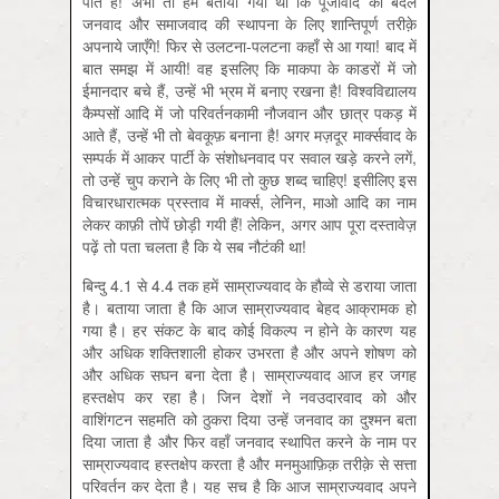
पाते हैं! अभी तो हमें बताया गया था कि पूँजीवाद को बदल
जनवाद और समाजवाद की स्थापना के लिए शान्तिपूर्ण तरीक़े
अपनाये जाएँगे! फिर से उलटना-पलटना कहाँ से आ गया! बाद में
बात समझ में आयी! वह इसलिए कि माकपा के काडरों में जो
ईमानदार बचे हैं, उन्हें भी भ्रम में बनाए रखना है! विश्वविद्यालय
कैम्पसों आदि में जो परिवर्तनकामी नौजवान और छात्र पकड़ में
आते हैं, उन्हें भी तो बेवकूफ़ बनाना है! अगर मज़दूर मार्क्‍सवाद के
सम्पर्क में आकर पार्टी के संशोधनवाद पर सवाल खड़े करने लगें,
तो उन्हें चुप कराने के लिए भी तो कुछ शब्द चाहिए! इसीलिए इस
विचारधारात्मक प्रस्ताव में मार्क्‍स, लेनिन, माओ आदि का नाम
लेकर काफ़ी तोपें छोड़ी गयी हैं! लेकिन, अगर आप पूरा दस्तावेज़
पढ़ें तो पता चलता है कि ये सब नौटंकी था!
बिन्दु 4.1 से 4.4 तक हमें साम्राज्यवाद के हौव्वे से डराया जाता
है। बताया जाता है कि आज साम्राज्यवाद बेहद आक्रामक हो
गया है। हर संकट के बाद कोई विकल्प न होने के कारण यह
और अधिक शक्तिशाली होकर उभरता है और अपने शोषण को
और अधिक सघन बना देता है। साम्राज्यवाद आज हर जगह
हस्तक्षेप कर रहा है। जिन देशों ने नवउदारवाद को और
वाशिंगटन सहमति को ठुकरा दिया उन्हें जनवाद का दुश्मन बता
दिया जाता है और फिर वहाँ जनवाद स्थापित करने के नाम पर
साम्राज्यवाद हस्तक्षेप करता है और मनमुआफ़िक़ तरीक़े से सत्ता
परिवर्तन कर देता है। यह सच है कि आज साम्राज्यवाद अपने