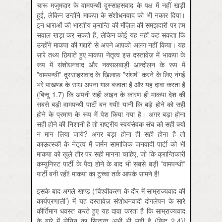
चारू मजुमदार के वामपन्थी दुस्साहसवाद के पक्ष में नहीं खड़ी
हुईं, लेकिन उन्होंने माकपा के संशोधनवाद को भी नकार दिया।
इन धाराओं की भारतीय क्रान्ति की मंज़िल की समझदारी पर हम
सवाल खड़ा कर सकते हैं, लेकिन कोई यह नहीं कह सकता कि
उन्होंने माकपा की ग़द्दारी से अपने आपको अलग नहीं किया। यह
सारे तथ्य छिपाते हुए माकपा नेतृत्व इस दस्तावेज़ में भाकपा के
रूप में संशोधनवाद और नक्सलबाड़ी आन्दोलन के रूप में
”वामपन्थी” दुस्साहसवाद के ख़िलाफ़ ”संघर्ष” करने के लिए नंगई
भरे पाखण्ड के साथ अपना गाल बजाता है और यह दावा करता है
(बिन्दु 1.7) कि अपनी सही लाइन के कारण ही माकपा देश की
सबसे बड़ी वामपन्थी पार्टी बन गयी! यानी कि बड़े होने को सही
होने के प्रमाण के रूप में पेश किया गया है। अगर बड़ा होना
सही होने की निशानी है तो राष्ट्रीय स्वयंसेवक संघ को सही क्यों
न मान लिया जाये? अगर बड़ा होना ही सही होना है तो
काऊत्स्की के नेतृत्व में जर्मन सामाजिक जनवादी पार्टी को भी
माकपा को खुले तौर पर सही मानना चाहिए, जो कि क्रान्तिकारी
कम्युनिस्ट पार्टी के पैदा होने के बाद भी सबसे बड़ी ”वामपन्थी”
पार्टी बनी रही! माकपा का टुच्चा तर्क आपके सामने है!
इसके बाद अगले खण्ड (‘विश्वीकरण के दौर में साम्राज्यवाद की
कार्यप्रणाली’) में यह दस्तावेज़ संशोधनवादी दोगलेपन के सारे
कीर्तिमान धवस्त करते हुए यह दावा करता है कि साम्राज्यवाद
के बारे में लेनिन का सिद्धान्त अभी भी सही है (बिन्दु 2.4)!