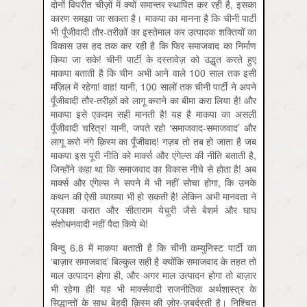
दोनों विपरीत चीज़ों में क्यों समान्तर स्थापित कर रही है, इसका
कारण समझा जा सकता है। माकपा का मानना है कि चीनी पार्टी
भी पूँजीवादी तौर-तरीक़ों का इस्तेमाल कर उत्पादक शक्तियों का
विकास उस हद तक कर रही है कि फिर समाजवाद का निर्माण
किया जा सके! चीनी पार्टी के दस्तावेज़ को उद्धृत करते हुए
माकपा बताती है कि चीन अभी आने वाले 100 साल तक इसी
मंज़िल में रहेगा! वाह! यानी, 100 सालों तक चीनी पार्टी ने अपने
पूँजीवादी तौर-तरीक़ों को लागू कराने का बीमा करा लिया है! और
माकपा इसे एकदम सही मानती है! यह है माकपा का असली
पूँजीवादी चरित्र! यानी, जपते रहो ‘समाजवाद-समाजवाद’ और
लागू करो नंगे क़िस्म का पूँजीवाद! गज़ब तो तब हो जाता है जब
माकपा इस पूरी नीति को मार्क्‍स और एंगेल्स की नीति बताती है,
जिन्होंने कहा था कि समाजवाद का विकास नीचे से होता है! अब
मार्क्‍स और एंगेल्स ने सपने में भी नहीं सोचा होगा, कि उनके
कथन की ऐसी व्याख्या भी हो सकती है! लेकिन अभी मानवता ने
प्रकाश करात और सीताराम येचुरी जैसे बेशर्म और घाघ
संशोधनवादी नहीं पैदा किये थे!
बिन्दु 6.8 में माकपा बताती है कि चीनी कम्युनिस्ट पार्टी का
‘बाज़ार समाजवाद’ बिल्कुल सही है क्योंकि समाजवाद के तहत तो
माल उत्पादन होगा ही, और अगर माल उत्पादन होगा तो बाज़ार
भी रहेगा ही! यह भी मार्क्‍सवादी राजनीतिक अर्थशास्त्र के
सिद्धान्तों के साथ बेहूदी क़िस्म की ज़ोर-ज़बर्दस्ती है। निश्चित