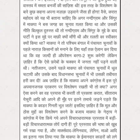
वास्तव में ममता बनर्जी की साज़िश थी! इस तरह के विश्लेषण के
बारे कुछ कहना अपना मज़ाक़ उड़वाने जैसा ही होगा! वैसे, करात
महोदय को यह भी बताना चाहिए कि अगर नन्दीग्राम और सिंगूर
में माकपा ने बस जगह का चुनाव ग़लत किया था और उसकी
नीति बिल्कुल दुरुस्त थी तो नन्दीग्राम और सिंगूर के मुद्दे के बाद
पार्टी ने इस मुद्दे पर माफ़ी क्यों माँगी थी और ग़लती का स्वीकार
क्यों किया था? माकपा ने तो पश्चिम बंगाल में पंचायत चुनावों के
पहले नाराज़ किसानों को मनाने के लिए यहाँ तक ऐलान कर दिया
था कि वह जल्दी ही ऑपरेशन बरगा-2 शुरू करेगी! लेकिन
ज़ाहिर है कि ऐसे फ़रेबों के चक्कर में जनता नहीं पड़ने वाली
थी। नतीजतन, उसने पहले माकपा को पंचायत चुनावों में धूल
चटायी और उसके बाद विधानसभा चुनावों में भी उसकी तबीयत
हरी कर दी! अब ज़ाहिर है कि माकपा अपने कांग्रेस में इस पूरे
अपमानजनक प्रकरण पर विश्लेषण रखती भी तो क्या? अगर
ऐसा करने का वह प्रयास भी करती तो प्रकाश करात, सीताराम
येचुरी आदि को अपने ही मुँह पर इतने तमाचे जड़ने पड़ते कि
माकपा के काडर गिनती भूल जाते! इसलिए ज़ाहिर है कि मूल और
ठोस मुद्दों का विश्लेषण करने के बजाय माकपा के नेतृत्व ने
कांग्रेस में पेश किये गये अपने विचारधारात्मक प्रस्ताव में बड़ी-
बड़ी विचारधारात्मक तोपें दागी हैं! पूरे प्रस्ताव की भाषा को ख़ूब
गर्म रखा गया है, और मार्क्‍सवाद-लेनिनवाद, लेनिन, माओ आदि
का इतना नाम लिया गया कि माकपा के ईमानदार काडरों को लगे