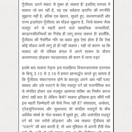
पूँजीवाद अपने संकट से मुक्त हो सकता है! इसलिए वास्तव में
माकपा जो कर रही है, वह एक सर्वहारा क्रान्ति की रणनीति
सुझाना नहीं है, बल्कि एक बेहतर, सुधारे हुए, कल्याणकारी और
राज्य इज़ारेदार पूँजीवाद का मॉडल सुझाना है, जिसे माकपा जैसा
मज़दूर वर्ग से ग़द्दारी करने वाले सामाजिक जनवादियों,
काऊत्स्कीपन्थियों का गिरोह ही लागू करवा सकता है! हालाँकि,
पूँजीवाद की नैसर्गिक गति का दबाव कुछ ऐसा होता है कि ऐसा
कोई मॉडल कभी लागू हो ही नहीं सकता। यही तो कारण था कि
माकपा को भी पश्चिम बंगाल में अपने शासन के दौरान
कल्याणवाद छोड़कर नवउदारवाद की शरण में जाना पड़ा!
इसके बाद माकपा नेतृत्व इस मज़ाक़िया विचारधारात्मक प्रस्ताव
के बिन्दु 3.10 से 3.16 में हमारा ज्ञानवर्द्धन करते हुए बताता है
कि पूँजीवाद संकटग्रस्त होने के बावजूद अपने आप नहीं पलट
सकता और उसे पलटने के लिए मज़दूर वर्ग को राजनीतिक रूप
से संगठित होकर एक मज़बूत आत्मगत शक्ति का निर्माण करना
होगा! सही बात है! लेकिन कैसे? माकपा इतिहास द्वारा सौंपी गयी
इस महती ज़िम्मेदारी को कैसे निभा रही है? संसदवाद, अर्थवाद,
ट्रेडयूनियनवाद और सुधारवाद से! संगठित मज़दूरों के बीच
आर्थिक संघर्ष के गोल चक्कर में घूमते हुए, और असंगठित मज़दूर
वर्ग को राम भरोसे छोड़कर! और जब माकपा पूँजीवाद को
”पलटने” की बात करती है, तो आप मुश्क़िल से अपनी हँसी रोक