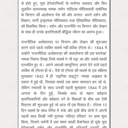
से होते हुए, युवा हेगेलपन्थियों के मनोगत भाववाद और फिर
लुडविग फ़ायरबाख़ नामक जर्मन यांत्रिक भौतिकवादी दार्शनिक
के चिन्तन की आलोचना पेश की और अन्ततः अपने दर्शन और
विज्ञान, यानी द्वन्द्वात्मक भौतिकवाद तथा ऐतिहासिक भौतिकवाद,
को विकसित किया। दर्शन और राजनीति पर चिन्तन और लेखन
के साथ ही उनके क्रान्तिकारी बौद्धिक जीवन का आरम्भ हुआ।
राजनीतिक अर्थशास्त्र पर चिन्तन और लेखन की शुरुआत
करने वाले पहले व्यक्ति मार्क्स नहीं बल्कि एंगेल्स थे। 1844 में
उन्होंने ‘राजनीतिक अर्थशास्त्र की समालोचना की एक रूपरेखा’
नामक निबन्ध लिखा जिसे मार्क्स ने भी पढ़ा था और उससे काफ़ी
प्रभावित हुए थे। अपने आपको कम्युनिस्ट क़रार देने वाले पहले
व्यक्ति भी एंगेल्स ही थे। वैसे तो एंगेल्स की मार्क्स से एक संक्षिप्त
मुलाक़ात 1842 में ही ‘राइनिश ज़ाइटुंग’ नामक अख़बार के
दफ़्तर में हुई थी, जिसका मार्क्स उस समय सम्पादन कर रहे थे,
लेकिन तसल्ली के साथ उनकी पहली मुलाक़ात 1844 में 28
अगस्त के दिन हुई, जिसके साथ दो महान सर्वहारा
क्रान्तिकारियों और सर्वहारा वर्ग के शिक्षकों के बीच एक ऐसी
मित्रता की शुरुआत हुई जो आज भी एक मिसाल है। एंगेल्स 10
दिन मार्क्स के साथ पेरिस में रुके और इसी बीच दोनों ने अपनी
पहली साथ लिखी गयी पुस्तक ‘पवित्र परिवार’ पर काम शुरू
किया, जिसने जर्मनी में उस समय काफ़ी फ़ैशनेबल हो चुके युवा
हेगेलपन्थी दर्शन और राजनीति की धज्जियाँ उड़ायीं और