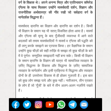
वर्ग के शिक्षक थे। अपने अनन्य मित्र और प्रतिभावान कॉमरेड
एंगेल्स के साथ मिलकर उन्होंने मार्क्सवादी दर्शन
,
विज्ञान और
राजनीतिक अर्थशास्त्र की नींव रखी जो सर्वहारा वर्ग के
मार्गदर्शक सिद्धान्त हैं।
मार्क्सवाद क्रान्ति का विज्ञान और क्रान्ति का दर्शन है। किसी
भी विज्ञान के समान यह भी सतत् विकसित होता आया है। मार्क्स
और एंगेल्स की मृत्यु के बाद पूँजीवादी व्यवस्था में आने वाले
बदलावों को तमाम मार्क्सवादियों ने मार्क्स व एंगेल्स की पद्धति को
ही लागू करके समझने का प्रयास किया। हर वैज्ञानिक के समान
उन्होंने कुछ चीज़ों को सही तरीक़े से समझा तो कुछ चीज़ों के बारे
में वे पूर्णतः सन्तुलित समझदारी नहीं बना सके। किसी भी विज्ञान
के समान क्रान्ति के विज्ञान की यात्रा भी सामाजिक व्यवहार के
ज़रिए सिद्धान्त के विकास और सिद्धान्त के ज़रिए सामाजिक
व्यवहार के मार्गदर्शन और इसी प्रक्रिया में सिद्धान्त और व्यवहार
दोनों के ही उत्तरोत्तर विकास से ही होकर गुज़रती है। इस बात
को कुछ लोग समझ पाये और कुछ नहीं। नतीजतन, तीन प्रकार
के लोग हैं जो ‘पूँजी’ के बारे में तीन अलग-अलग नज़रिये रखते
हैं।
पहली किस्म उनकी है जो केवल खण्ड-1 को ही शुद्ध और पूर्ण
मानते हैं क्योंकि केवल इसे ही मार्क्स पूरा करके अपने जीवनकाल
में प्रकाशित कर पाये थे। इसके बाद के खण्डों को वे विचलन के