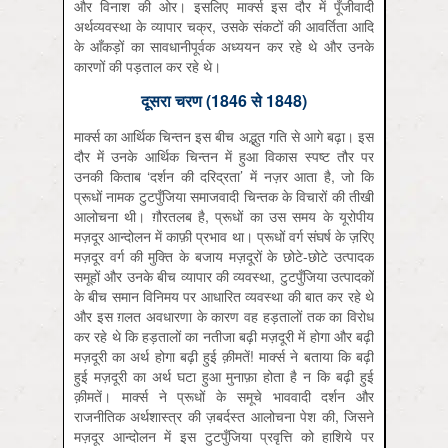
और विनाश की ओर। इसलिए मार्क्स इस दौर में पूँजीवादी
अर्थव्यवस्था के व्यापार चक्र, उसके संकटों की आवर्तिता आदि
के आँकड़ों का सावधानीपूर्वक अध्ययन कर रहे थे और उनके
कारणों की पड़ताल कर रहे थे।
दूसरा चरण (1846 से 1848)
मार्क्स का आर्थिक चिन्तन इस बीच अद्भुत गति से आगे बढ़ा। इस
दौर में उनके आर्थिक चिन्तन में हुआ विकास स्पष्ट तौर पर
उनकी किताब ‘दर्शन की दरिद्रता’ में नज़र आता है, जो कि
प्रूधों नामक टुटपुँजिया समाजवादी चिन्तक के विचारों की तीखी
आलोचना थी। ग़ौरतलब है, प्रूधों का उस समय के यूरोपीय
मज़दूर आन्दोलन में काफ़ी प्रभाव था। प्रूधों वर्ग संघर्ष के ज़रिए
मज़दूर वर्ग की मुक्ति के बजाय मज़दूरों के छोटे-छोटे उत्पादक
समूहों और उनके बीच व्यापार की व्यवस्था, टुटपुँजिया उत्पादकों
के बीच समान विनिमय पर आधारित व्यवस्था की बात कर रहे थे
और इस ग़लत अवधारणा के कारण वह हड़तालों तक का विरोध
कर रहे थे कि हड़तालों का नतीजा बढ़ी मज़दूरी में होगा और बढ़ी
मज़दूरी का अर्थ होगा बढ़ी हुई क़ीमतें! मार्क्स ने बताया कि बढ़ी
हुई मज़दूरी का अर्थ घटा हुआ मुनाफ़ा होता है न कि बढ़ी हुई
क़ीमतें। मार्क्स ने प्रूधों के समूचे भाववादी दर्शन और
राजनीतिक अर्थशास्त्र की ज़बर्दस्त आलोचना पेश की, जिसने
मज़दूर आन्दोलन में इस टुटपुँजिया प्रवृत्ति को हाशिये पर