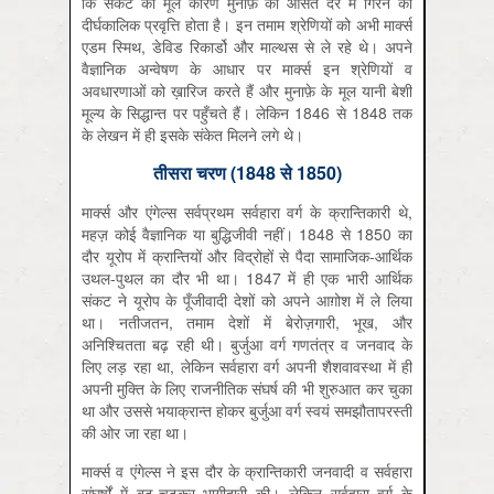
कि संकट का मूल कारण मुनाफ़े की औसत दर में गिरने की
दीर्घकालिक प्रवृत्ति होता है। इन तमाम श्रेणियों को अभी मार्क्स
एडम स्मिथ, डेविड रिकार्डो और माल्थस से ले रहे थे। अपने
वैज्ञानिक अन्वेषण के आधार पर मार्क्स इन श्रेणियों व
अवधारणाओं को ख़ारिज करते हैं और मुनाफ़े के मूल यानी बेशी
मूल्य के सिद्धान्त पर पहुँचते हैं। लेकिन 1846 से 1848 तक
के लेखन में ही इसके संकेत मिलने लगे थे।
तीसरा चरण (1848 से 1850)
मार्क्स और एंगेल्स सर्वप्रथम सर्वहारा वर्ग के क्रान्तिकारी थे,
महज़ कोई वैज्ञानिक या बुद्धिजीवी नहीं। 1848 से 1850 का
दौर यूरोप में क्रान्तियों और विद्रोहों से पैदा सामाजिक-आर्थिक
उथल-पुथल का दौर भी था। 1847 में ही एक भारी आर्थिक
संकट ने यूरोप के पूँजीवादी देशों को अपने आग़ोश में ले लिया
था। नतीजतन, तमाम देशों में बेरोज़गारी, भूख, और
अनिश्चितता बढ़ रही थी। बुर्जुआ वर्ग गणतंत्र व जनवाद के
लिए लड़ रहा था, लेकिन सर्वहारा वर्ग अपनी शैशवावस्था में ही
अपनी मुक्ति के लिए राजनीतिक संघर्ष की भी शुरुआत कर चुका
था और उससे भयाक्रान्त होकर बुर्जुआ वर्ग स्वयं समझौतापरस्ती
की ओर जा रहा था।
मार्क्स व एंगेल्स ने इस दौर के क्रान्तिकारी जनवादी व सर्वहारा
संघर्षों में बढ़-चढ़कर भागीदारी की। लेकिन सर्वहारा वर्ग के