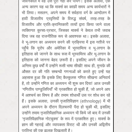
जीवनकाल में वह उसे पूरा नहीं कर पायेंगे। इसके अलावा, एक
अन्य कारण यह था कि मार्क्स का काफ़ी समय अन्य कार्यभारों ने
भी लिया। मसलन, अपने समय में सर्वहारा वर्ग के आन्दोलन में
हावी विजातीय प्रवृत्तियों के विरुद्ध संघर्ष, तरह-तरह के
विजातीय और प्रति-क्रान्तिकारी तत्वों द्वारा किया जाने वाला
व्यक्तिगत कुत्सा-प्रचार, जिसका मार्क्स ने केवल तभी जवाब
दिया जब वह राजनीतिक रूप से आवश्यक था। इसके अलावा,
वे भू-लगान का अध्ययन करने की प्रक्रिया में इस नतीजे पर
पहुँचे कि यूरोप और अमेरिका में भूस्वामित्व व भू-लगान के
इतिहास को जानने के साथ रूस में भूस्वामित्व और भू-लगान के
इतिहास को जानना बेहद ज़रूरी है। इसलिए अपने जीवन के
अन्तिम कुछ वर्षों में उन्होंने रूसी भाषा सीखी! साथ ही, मुनाफ़े की
औसत दर की गति सम्बन्धी गणनाओं को करते हुए उन्हें यह
अहसास हुआ कि इसके लिए कैल्कुलस गणित सीखना अनिवार्य
है, तो उन्होंने गणित का अध्ययन भी शुरू कर दिया! आज उनकी
‘गणितीय पाण्डुलिपियाँ’ भी प्रकाशित हो चुकी हैं, जो अपने आप
में आश्चर्य का विषय है और तमाम शोधार्थी उस पर शोध कर रहे
हैं। इसके अलावा, उनकी नृजातिविज्ञान (ethnology) में भी
अपने अध्ययन के दौरान दिलचस्पी पैदा हो चुकी थी, इसलिए
उन्होंने तमाम नृजातिवैज्ञानिक अध्ययन भी किये जो बाद में उनकी
‘नृजातिवैज्ञानिक नोटबुक्स’ के रूप में प्रकाशित हुए। मार्क्स के
ज्ञान की गहराई और व्यापकता विराट थी और उनकी अद्वितीय
प्रतिभा की एक झलक दिखलाती है।