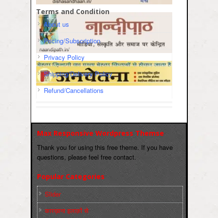
Terms and Condition
About us
Pricing/Subscription
Privacy Policy
Shipping/Delivery Policy
Refund/Cancellations
Max Responsive Wordpress Themse
Thank you for using this free theme. If you have
questions, please feel free contact.
Popular Categories
Slider
कारख़ाना इलाक़ों से