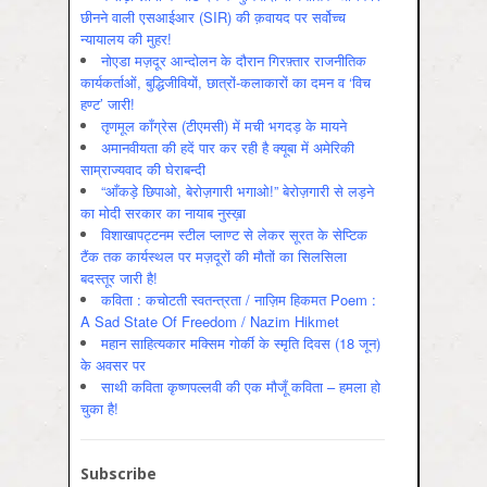
छीनने वाली एसआईआर (SIR) की क़वायद पर सर्वोच्च
न्यायालय की मुहर!
नोएडा मज़दूर आन्दोलन के दौरान गिरफ़्तार राजनीतिक
कार्यकर्ताओं, बुद्धिजीवियों, छात्रों-कलाकारों का दमन व ‘विच
हण्ट’ जारी!
तृणमूल काँग्रेस (टीएमसी) में मची भगदड़ के मायने
अमानवीयता की हदें पार कर रही है क्यूबा में अमेरिकी
साम्राज्यवाद की घेराबन्दी
“आँकड़े छिपाओ, बेरोज़गारी भगाओ!” बेरोज़गारी से लड़ने
का मोदी सरकार का नायाब नुस्ख़ा
विशाखापट्टनम स्टील प्लाण्ट से लेकर सूरत के सेप्टिक
टैंक तक कार्यस्थल पर मज़दूरों की मौतों का सिलसिला
बदस्तूर जारी है!
कविता : कचोटती स्वतन्त्रता / नाज़िम हिकमत Poem :
A Sad State Of Freedom / Nazim Hikmet
महान साहित्यकार मक्सिम गोर्की के स्मृति दिवस (18 जून)
के अवसर पर
साथी कविता कृष्णपल्लवी की एक मौजूँ कविता – हमला हो
चुका है!
Subscribe