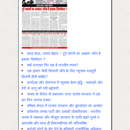
बारह साल, जनता बेहाल – टूटे सपनों का अम्बार! कौन है
इसका ज़िम्मेदार ?
क्यों लगातार गिर रहा है भारतीय रुपया?
एक इंसान जैसी ज़िन्दगी जीने के लिए न्यूनतम मज़दूरी
कितनी होनी चाहिए?
कर्नाटक और तेलंगाना में न्यूनतम वेतन वृद्धि : नाकाफ़ी और
देरी से लागू की गयी बढ़ोत्तरी
जनता के विरोध से घबराकर उत्तर प्रदेश सरकार ने एक
बार फिर लगाया एस्मा!
पश्चिम बंगाल में भाजपा सरकार और बुलडोज़र का आतंक!
कॉकरोच जनता पार्टी और उसकी लोकप्रियता : भारतीय
जनता में व्‍यवस्‍था और मौजूदा सरकार के प्रति बढ़ते गुस्‍से व
असन्‍तोष और साथ ही विकल्‍पहीनता की अभिव्‍यक्ति
करोड़ों लोगों के वोट देने के बुनियादी राजनीतिक अधिकार