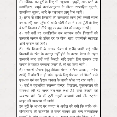
2) खेतिहर मज़दूरों के लिए भी न्यूनतम मज़दूरी, आठ घण्टे के
कार्यदिवस, समूचे कार्य-अनुबन्ध के दौरान साप्ताहिक छुट्टी,
सामाजिक सुरक्षा, आदि के प्रावधान लागू किये जायें।
3) ग़रीब से ग़रीब किसानों की संस्थागत ऋण (जो सस्ती ब्याज़
दर पर हो) तक पहुँच हो ताकि खेती में लगने वाली पूँजी के लिए
वे धनी किसान से ऊँचे सूद पर क़र्ज़ लेने को मजबूर न रहें।
4) धनी वर्गों पर प्रगतिशील कर लगाकर ग़रीब किसानों को
सरकारी माध्यम से उचित दर पर बीज, खाद, तकनीकी सहायता
आदि प्रदान की जाये।
5) ग़रीब किसानों के अनाज पैक्स में ख़रीदे जायें! कई ग़रीब
किसानों के खेत के काग़ज़ नहीं होने के कारण पैक्स के तहत
सरकारी मदद उन्हें नहीं मिलती; यदि इसके लिए सरकार द्वारा
ज़मीन के काग़ज़ बनवाना ज़रूरी है, तो वह किया जाये।
6) सरकारी योजना (वृद्धा/विधवा पेंशन, इन्दिरा आवास, मनरेगा
आदि) में धाँधली न हो सके, इसके लिए पंचायत को मिलने वाले
एक-एक पैसे का हिसाब जनता के सामने खोल कर रखा जाये।
7) वार्ड में प्राथमिक स्वास्थ्य केन्द्र, विद्यालय, पुस्तकालय की
व्यवस्था हो! हर जगह नल-जल तथा 24 घण्टे बिजली की
व्यवस्था हो! गाँव की टूटी सड़कें बनवायी जायें और स्ट्रीट
लाइट की व्यवस्था की जाये!
इन मुद्दों के आधार पर जनता से अपील की गयी कि जाति-धर्म-
परिवारवाद की राजनीति से ऊपर उठकर और चन्द तात्कालिक
फ़ायदों के लोभ-लालच से ऊपर उठकर आज वोट किया जाये।