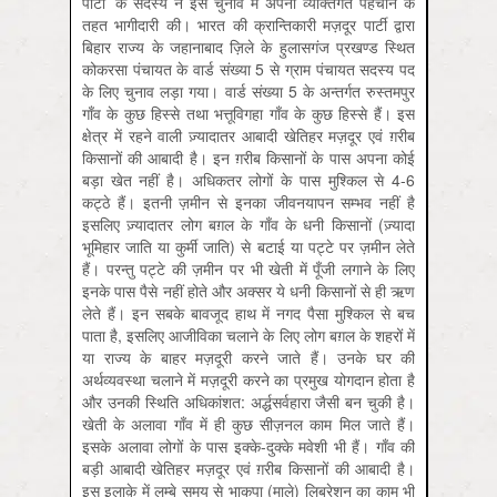
पार्टी’ के सदस्य ने इस चुनाव में अपनी व्यक्तिगत पहचान के
तहत भागीदारी की। भारत की क्रान्तिकारी मज़दूर पार्टी द्वारा
बिहार राज्य के जहानाबाद ज़िले के हुलासगंज प्रखण्ड स्थित
कोकरसा पंचायत के वार्ड संख्या 5 से ग्राम पंचायत सदस्य पद
के लिए चुनाव लड़ा गया। वार्ड संख्या 5 के अन्तर्गत रुस्तमपुर
गाँव के कुछ हिस्से तथा भत्तूविगहा गाँव के कुछ हिस्से हैं। इस
क्षेत्र में रहने वाली ज़्यादातर आबादी खेतिहर मज़दूर एवं ग़रीब
किसानों की आबादी है। इन ग़रीब किसानों के पास अपना कोई
बड़ा खेत नहीं है। अधिकतर लोगों के पास मुश्किल से 4-6
कट्ठे हैं। इतनी ज़मीन से इनका जीवनयापन सम्भव नहीं है
इसलिए ज़्यादातर लोग बग़ल के गाँव के धनी किसानों (ज़्यादा
भूमिहार जाति या कुर्मी जाति) से बटाई या पट्टे पर ज़मीन लेते
हैं। परन्तु पट्टे की ज़मीन पर भी खेती में पूँजी लगाने के लिए
इनके पास पैसे नहीं होते और अक्सर ये धनी किसानों से ही ऋण
लेते हैं। इन सबके बावजूद हाथ में नगद पैसा मुश्किल से बच
पाता है, इसलिए आजीविका चलाने के लिए लोग बग़ल के शहरों में
या राज्य के बाहर मज़दूरी करने जाते हैं। उनके घर की
अर्थव्यवस्था चलाने में मज़दूरी करने का प्रमुख योगदान होता है
और उनकी स्थिति अधिकांशत: अर्द्धसर्वहारा जैसी बन चुकी है।
खेती के अलावा गाँव में ही कुछ सीज़नल काम मिल जाते हैं।
इसके अलावा लोगों के पास इक्के-दुक्के मवेशी भी हैं। गाँव की
बड़ी आबादी खेतिहर मज़दूर एवं ग़रीब किसानों की आबादी है।
इस इलाक़े में लम्बे समय से भाकपा (माले) लिबरेशन का काम भी