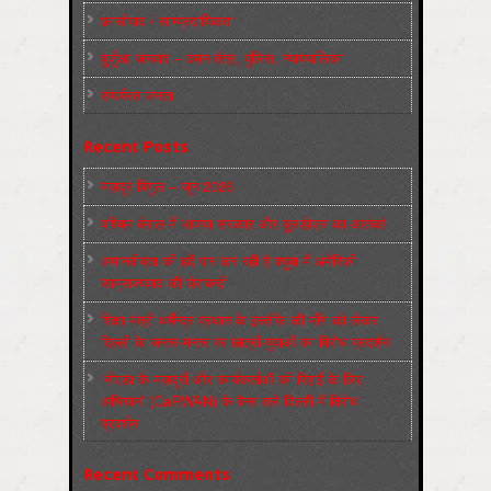
फ़ासीवाद / साम्‍प्रदायिकता
बुर्जुआ जनवाद – दमन तंत्र, पुलिस, न्‍यायपालिका
संघर्षरत जनता
Recent Posts
मज़दूर बिगुल – जून 2026
पश्चिम बंगाल में भाजपा सरकार और बुलडोज़र का आतंक!
अमानवीयता की हदें पार कर रही है क्यूबा में अमेरिकी
साम्राज्यवाद की घेराबन्दी
शिक्षा मंत्री धर्मेन्द्र प्रधान के इस्तीफ़े की माँग को लेकर
दिल्ली के जन्तर-मन्तर पर छात्रों-युवाओं का विरोध प्रदर्शन
‘नोएडा के मज़दूरों और कार्यकर्ताओं की रिहाई के लिए
अभियान’ (CaRWAN) के बैनर तले दिल्ली में विरोध
प्रदर्शन
Recent Comments