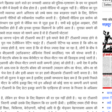
ने ख़िलाफ़ उठने वाले हर जनवादी आवाज़ को पुलिस-प्रशासन के दम पर कुचलने
Catego
ीने में बेरहमी से धँसा होता है। इससे मीडिया भी अछूता नहीं है। मीडिया का पूरा
कारी व्यवस्था अपने अस्तित्व को लम्बे समय तक बरक़रार रखने के लिए, विभिन्न
और अपनी नीतियों की स्वीकार्यता स्थापित करती है। पूँजीवादी मीडिया इस कर्तव्य को
नया अं
स्थान एक दूसरे से जैविक रूप से जुड़ा हुआ है। सभी बड़े बुर्जुआ अख़बार, टीवी
मज़दूर
ालित होते हैं और इनका मुनाफ़ा विज्ञापनों के ज़रिये आता है। मुनाफ़ा कमाने की
 सबसे ताज़ा मसला जो सामने आया है वो है टीआरपी घोटला!
जानना पड़ेगा की टीआरपी क्या है? इसे मापते कैसे हैं? टीआरपी ज़्यादा होने से
ूरा नाम टेलीविजन रेटिंग प्वाइंट हैं। टीआरपी रेटिंग्स यह बताता है कि कौन-सा
यादा होती है, माना जाता है कि वो चैनल ज़्यादा देखा जा रहा है, लोगों के बीच मे
ाम बीएआरसी (ब्रॉडकास्ट ऑडियंस रिसर्च काउंसिल) नाम की संस्था करती है।
ें सेटटॉप बॉक्स के साथ बैरोमीटर या पीपल मीटर नाम की डिवाइस लगाई जाती है।
आरसी और पीपल मीटर लगाने वाली कम्पनी (हंसा) को होती है। अभी देश में क़रीब
अपने आस-पास के सेटटॉप बॉक्स की जानकारी (मसलन कौन-सा चैनल, कौन-सा शो
भेज देता है और इसी आधार पर हर हफ़्ते बीएआरके टीआरपी जारी करता है। वैसे
रिवारों की तुलना मे बहुत कम है इसलिए इसकी सम्भावना बेहद कम है कि इससे निकले
पल मीटर के जरिये इकठ्ठा किए गये इन आँकड़ो को कोई सत्ता या कम्पनी अपने फ़ायदे
 टीआरपी के लिए डेटा इकठ्ठा करने कि प्रक्रिया ही जनता के निजता के अधिकार
बारह
इसका ज़ि
ापन है, लेकिन हर चैनल के लिए विज्ञापन की दर एक नहीं होती है। यह दर टीआरपी
क्यो
ंग जितनी अच्छी उसके लिए विज्ञापन कि दर उतनी ऊँची। इसीलिए तमाम टीवी चैनल
एक इ
ं शिक्षा, चिकित्सा, बेरोज़गारी, महँगाई आदि से मुँह मोड़कर मेहनतकश आवाम की