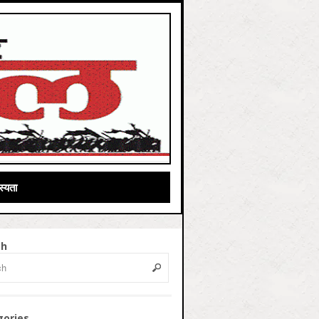
्यता
ch
gories