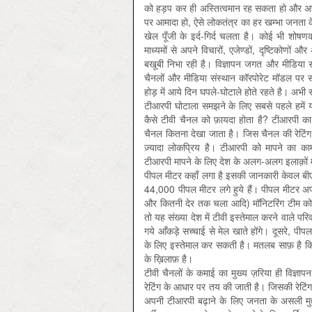
को हड़प कर ही अस्तित्वमान रह सकता हो और अप
पर आमादा हो, ऐसे लोकतंत्र का हर खम्भा जनता के स
खेल पूँजी के इर्द-गिर्द चलता है। कोई भी शोषण
माध्यमों से अपने विचारों, एजेण्डों, दृष्टिकोणों 
बखूबी निभा रही है। विज्ञापन जगत और मीडिया सं
चैनलों और मीडिया संस्थान कॉरपोरेट मॉडल पर संच
होड़ में आये दिन घपले-घोटाले होते रहते है। अभी
टीआरपी घोटाला समझने के लिए सबसे पहले हमें यह 
कैसे टीवी चैनल को फ़ायदा होता है? टीआरपी का प
चैनल कितना देखा जाता है। जिस चैनल की रेटिंग ज़्
ज़्यादा लोकप्रिय है। टीआरपी को मापने का क
टीआरपी मापने के लिए देश के अलग-अलग इलाक़ों म
पीपल मीटर कहाँ लगा है इसकी जानकारी केवल बीए
44,000 पीपल मीटर लगे हुये हैं। पीपल मीटर 
और कितनी देर तक चला आदि) मॉनिटरिंग टीम को 
तो यह संख्या देश में टीवी इस्तेमाल करने वाले प
गये आँकड़े सच्चाई से मेल खाते होंगे। दूसरे, पी
के लिए इस्तेमाल कर सकती है। मतलब साफ़ है कि
के ख़िलाफ़ है।
टीवी चैनलों के कमाई का मुख्य ज़रिया ही विज्ञ
रेटिंग के आधार पर तय की जाती है। जिसकी रेटि
अपनी टीआरपी बढ़ाने के लिए जनता के असली मुद्दो