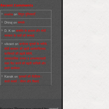
Recent Comments
sneha
on
बिगुल पुस्तिकाएँ
Dhiraj
on
सम्पर्क
D. K
on
कश्मीर के हालात और मोदी
सरकार के दावों की सच्चाई
vikrant
on
कर्नाटक चुनावों के नतीजे,
मोदी सरकार की बढ़ती अलोकप्रियता,
फ़ासिस्टों की बढ़ती बेचैनी,
साम्प्रदायिक उन्माद व अन्धराष्ट्रवादी
लहर पैदा करने की बढ़ती साज़िशें और
हमारे कार्यभार
Kanak
on
पुस्‍तकों की पीडीएफ :
कार्ल मार्क्‍स : जीवन और शिक्षाएं
agazine Theme was created by