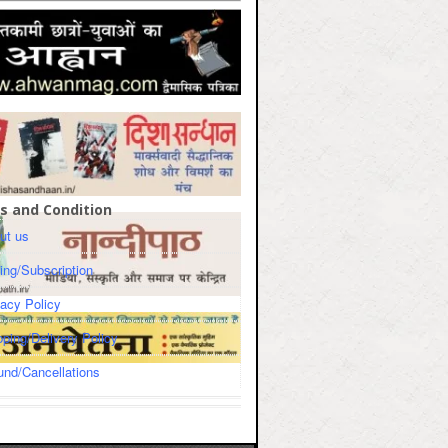
s and Condition
ut us
cing/Subscription
vacy Policy
pping/Delivery Policy
und/Cancellations