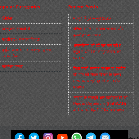
opular Categories
Recent Posts
Slider
मज़दूर बिगुल – जून 2026
कारख़ाना इलाक़ों से
पश्चिम बंगाल में भाजपा सरकार और
बुलडोज़र का आतंक!
फ़ासीवाद / साम्‍प्रदायिकता
अमानवीयता की हदें पार कर रही है
बुर्जुआ जनवाद – दमन तंत्र, पुलिस,
क्यूबा में अमेरिकी साम्राज्यवाद की
न्‍यायपालिका
घेराबन्दी
संघर्षरत जनता
शिक्षा मंत्री धर्मेन्द्र प्रधान के इस्तीफ़े
की माँग को लेकर दिल्ली के जन्तर-
मन्तर पर छात्रों-युवाओं का विरोध
प्रदर्शन
‘नोएडा के मज़दूरों और कार्यकर्ताओं की
रिहाई के लिए अभियान’ (CaRWAN)
के बैनर तले दिल्ली में विरोध प्रदर्शन
मज़दूर बिगुल
Powered by
WordPress
Max M