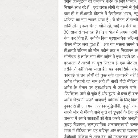
वर्गीय एकजुटता को कमज़ोर करने के लिए धार्मिक
निशाने साध रहे हैं। एक तरफ़ लोगों के गुस्से से पूँ
हाल ही में टीआरपी घोटाले में रिपब्लिक भारत, 
ऑफिस का नाम सामने आया है। ये चैनल टीआरपी बढ़
ताकि लोग इनका चैनल खोले रहें, चाहे वह देखें या 
30 साल से चल रहा है। इस खेल में लगभग सभी चै
नंगा कर दिया है, क्योकि बिना प्रशासनिक साँठ-ग
पीपल मीटर लगा हुआ है। अब यह मसला सामने आ
टीआरपी रेटिंग्स को तीन महीने तक न निकालने 
लॉलीपाप है ताकि लोग तीन महीने मे इस मसले को
दरअसल टीआरपी का पूरा सिस्टम ही एक घोटाला है 
तरीक़े से नहीं किया जाता है। यह काम सिर्फ़ अके
कार्रवाई से उन लोगों को कुछ नयी जानकारी नहीं म
अर्णब गोस्वामी का नाम आते ही बाक़ी गोदी मीडिया 
अर्णब के चैनल पर एफआईआर से उछलने वाले चैन
‘रिपब्लिक’ जैसे हो चुके हैं और दूसरे भी वैसा ही
अर्णब गोस्वामी अपने भाजपाई मालिकों के लिए कितन
पुकार से ही लग गया। अनेक बुद्धिजीवी, बुज़ुर्ग सामा
सबसे ज़ोर से भौंकने वाले कुत्ते को छुड़ाने के 
वास्तव में अपने आक़ाओं की सेवा करने और असली मुद
फूहड़ विज्ञापन, साम्प्रदायिक-अन्धराष्ट्रवादी उन्
समय में मीडिया का यह चरित्र और ज़्यादा उजागर 
पूँजीवादी मीडिया से आज देश की मेहनतकश जनता 