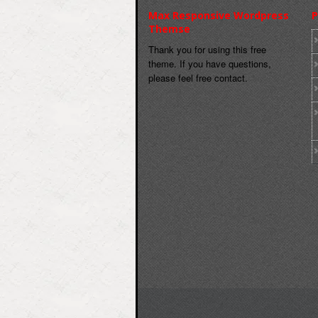
Max Responsive Wordpress
P
Themse
Thank you for using this free
theme. If you have questions,
please feel free contact.