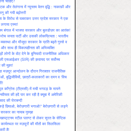
ोनी चाहिए?
ाटक और तेलंगाना में न्यूनतम वेतन वृद्धि : नाकाफ़ी और
लागू की गयी बढ़ोत्तरी
ा के विरोध से घबराकर उत्तर प्रदेश सरकार ने एक
 लगाया एस्मा!
चिम बंगाल में भाजपा सरकार और बुलडोज़र का आतंक!
रोच जनता पार्टी और उसकी लोकप्रियता : भारतीय
 व्‍यवस्‍था और मौजूदा सरकार के प्रति बढ़ते गुस्‍से व
ष और साथ ही विकल्‍पहीनता की अभिव्‍यक्ति
़ों लोगों के वोट देने के बुनियादी राजनीतिक अधिकार
ाली एसआईआर (SIR) की क़वायद पर सर्वोच्च
य की मुहर!
डा मज़दूर आन्दोलन के दौरान गिरफ़्तार राजनीतिक
ताओं, बुद्धिजीवियों, छात्रों-कलाकारों का दमन व ‘विच
री!
ूल काँग्रेस (टीएमसी) में मची भगदड़ के मायने
वीयता की हदें पार कर रही है क्यूबा में अमेरिकी
यवाद की घेराबन्दी
कड़े छिपाओ, बेरोज़गारी भगाओ!” बेरोज़गारी से लड़ने
 सरकार का नायाब नुस्ख़ा
खापट्टनम स्टील प्लाण्ट से लेकर सूरत के सेप्टिक
 कार्यस्थल पर मज़दूरों की मौतों का सिलसिला
जारी है!