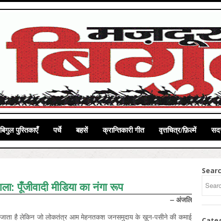
बिगुल पुस्तिकाएँ
पर्चे
बहसें
क्रान्तिकारी गीत
वृत्तचित्र/फ़िल्में
सदस
Sear
ा: पूँजीवादी मीडिया का नंगा रूप
– अंजलि
हा जाता है लेकिन जो लोकतंत्र आम मेहनतकश जनसमुदाय के ख़ून-पसीने की कमाई
Cate