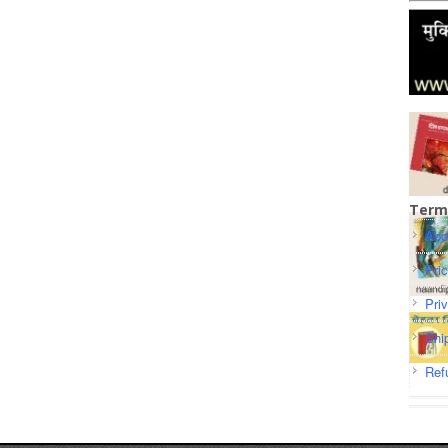
Term
Abo
Pri
Pri
Shi
Ref