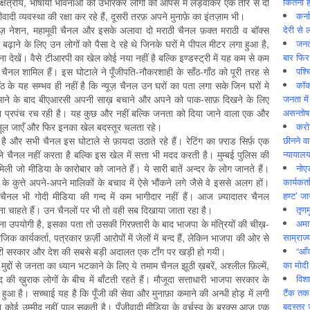
कितनी ह
, क्षेत्रीय, भाषायी भावनाओं को उभारकर लोगों को आपस मे लड़वाकर एक तीर से दो
कर्न
जीवादी व्यवस्था की रक्षा कर रहे हैं, दूसरी तरफ़ अपने मुनाफ़े का इंतज़ाम भी।
देरी से 
न्यूज़ नेशन, महामूवी चैनल और इसके अलावा दो मराठी चैनल फ़क्त मराठी व बॉक्स
जनत
ाने के लिए उन लोगों को पैसा दे रहे थे जिनके घरों मे पीपल मीटर लगा हुआ है,
बार फिर
ना देखें। वैसे टीआरपी का खेल कोई नया नहीं है बल्कि इण्डस्ट्री में यह कम से कम
पश्
नल शामिल हैं। इस घोटाले ने पूँजीपति-नौकरशाही के साँठ-गाँठ को पूरी तरह से
कॉक
ाँठ के यह सम्भव ही नहीं है कि न्यूज़ चैनल उन घरों का पता लगा सके जिन घरों मे
जनता में
ने के बाद बीएआरसी अपनी साख़ बचाने और अपने को पाक-साफ़ दिखने के लिए
असन्‍तो
का प्रपंच रच रही है। यह कुछ और नहीं बल्कि जनता को दिया जाने वाला एक और
करोड
 भूल जाएँ और फिर इनका खेल बदस्तूर चलता रहे।
छीनने व
और सभी चैनल इस घोटाले से फ़ायदा उठाते रहे हैं। रेटिंग का फ़्राड सिर्फ़ एक
न्यायाल
ले चैनल नहीं करता है बल्कि इस खेल में सत्ता भी मदद करती है। मुम्बई पुलिस की
नोए
िली जो मीडिया के कारोबार को जानते हैं। ये सारी बातें अन्दर के लोग जानते हैं।
कार्यकर्
के कुत्ते अपने-अपने मालिकों के बचाव में ऐसे भौंकने लगे जैसे वे इससे अलग हों।
हण्ट’ जा
ल भी गोदी मीडिया की गन्द में कम भागीदार नहीं हैं। आज ज़्यादातर चैनल
तृणम
 बनना चाहते हैं। उन चैनलों पर भी तो वही सब दिखाया जाता रहा है।
अमान
ा उपयोगी है, इसका पता तो उसकी गिरफ़्तारी के बाद भाजपा के मंत्रियों की चीख़-
साम्राज्
जिक कार्यकर्ता, पत्रकार फ़र्ज़ी आरोपों में जेलों में बन्द हैं, लेकिन भाजपा की ओर से
“आँ
लिए पूरी सरकार और देश की सबसे बड़ी अदालत एक टाँग पर खड़ी हो गयी।
का मोदी
्दों से जनता का ध्यान भटकाने के लिए ये तमाम चैनल झूठी ख़बरें, अश्लील फ़िल्में,
विशा
माद की ख़ुराक लोगों के बीच में बाँटती रहते हैं। मौजूदा सत्ताधारी भाजपा सरकार के
टैंक तक
हुआ है। सच्चाई यह है कि पूँजी की सेवा और मुनाफ़ा कमाने की अन्धी होड़ में लगी
बदस्तूर 
कोई उम्मीद नहीं पाल सकती है। पूँजीवादी मीडिया के वर्चस्व के बरक्स आज एक