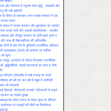
ोनी चाहिए?
ाटक और तेलंगाना में न्यूनतम वेतन वृद्धि : नाकाफ़ी और
लागू की गयी बढ़ोत्तरी
ा के विरोध से घबराकर उत्तर प्रदेश सरकार ने एक
 लगाया एस्मा!
चिम बंगाल में भाजपा सरकार और बुलडोज़र का आतंक!
रोच जनता पार्टी और उसकी लोकप्रियता : भारतीय
 व्‍यवस्‍था और मौजूदा सरकार के प्रति बढ़ते गुस्‍से व
ष और साथ ही विकल्‍पहीनता की अभिव्‍यक्ति
़ों लोगों के वोट देने के बुनियादी राजनीतिक अधिकार
ाली एसआईआर (SIR) की क़वायद पर सर्वोच्च
य की मुहर!
डा मज़दूर आन्दोलन के दौरान गिरफ़्तार राजनीतिक
ताओं, बुद्धिजीवियों, छात्रों-कलाकारों का दमन व ‘विच
री!
ूल काँग्रेस (टीएमसी) में मची भगदड़ के मायने
वीयता की हदें पार कर रही है क्यूबा में अमेरिकी
यवाद की घेराबन्दी
कड़े छिपाओ, बेरोज़गारी भगाओ!” बेरोज़गारी से लड़ने
 सरकार का नायाब नुस्ख़ा
खापट्टनम स्टील प्लाण्ट से लेकर सूरत के सेप्टिक
 कार्यस्थल पर मज़दूरों की मौतों का सिलसिला
जारी है!