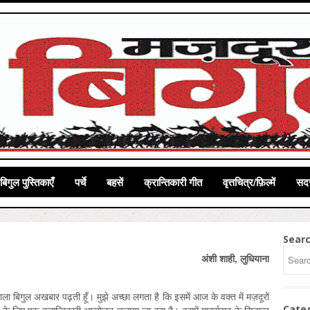
बिगुल पुस्तिकाएँ
पर्चे
बहसें
क्रान्तिकारी गीत
वृत्तचित्र/फ़िल्में
सदस
Sear
अंशी शाही, लुधियाना
 आने वाला बिगुल अखबार पढ़ती हूँ। मुझे अच्छा लगता है कि इसमें आज के वक्त में मज़दूरों
Cate