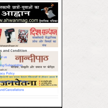
s and Condition
ut us
cing/Subscription
vacy Policy
pping/Delivery Policy
und/Cancellations