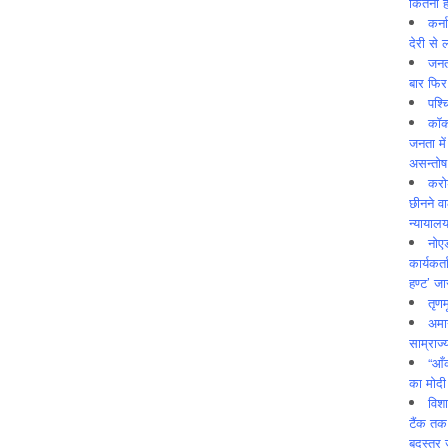
कितनी ह
कर्न
देरी से 
जनत
बार फिर
पश्
कॉक
जनता में
असन्‍तो
करोड
छीनने व
न्यायाल
नोए
कार्यकर्
हण्ट’ जा
तृणम
अमान
साम्राज्
“आँ
का मोदी
विशा
टैंक तक
बदस्तूर 