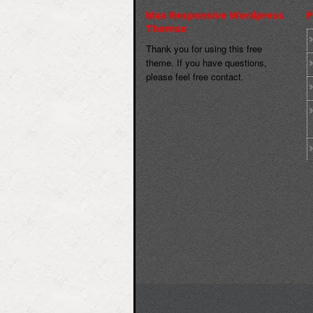
Max Responsive Wordpress
P
Themse
Thank you for using this free
theme. If you have questions,
please feel free contact.