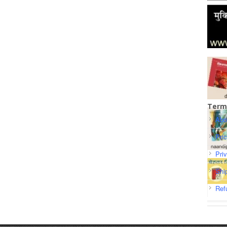
Term
Abo
Pri
Pri
Shi
Ref