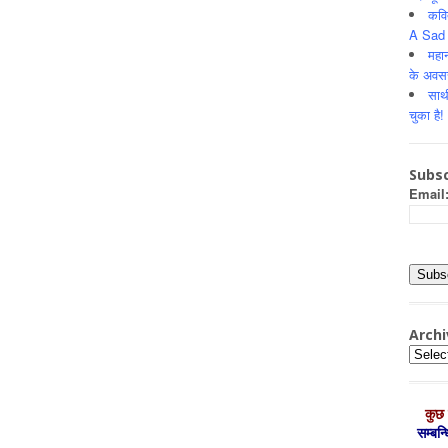
कवि
A Sad 
महान
के अवस
साथ
चुका है!
Subsc
Email
Archi
Archiv
कुछ 
सम्‍बन