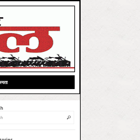
्यता
ch
gories