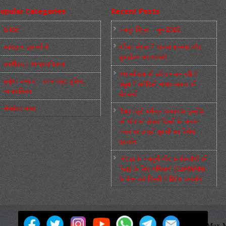
opular Categories
Recent Posts
Slider
मज़दूर बिगुल – जून 2026
कारख़ाना इलाक़ों से
पश्चिम बंगाल में भाजपा सरकार और
बुलडोज़र का आतंक!
फ़ासीवाद / साम्‍प्रदायिकता
अमानवीयता की हदें पार कर रही है
बुर्जुआ जनवाद – दमन तंत्र, पुलिस,
क्यूबा में अमेरिकी साम्राज्यवाद की
न्‍यायपालिका
घेराबन्दी
संघर्षरत जनता
शिक्षा मंत्री धर्मेन्द्र प्रधान के इस्तीफ़े
की माँग को लेकर दिल्ली के जन्तर-
मन्तर पर छात्रों-युवाओं का विरोध
प्रदर्शन
‘नोएडा के मज़दूरों और कार्यकर्ताओं की
रिहाई के लिए अभियान’ (CaRWAN)
के बैनर तले दिल्ली में विरोध प्रदर्शन
मज़दूर बिगुल
Powered by
WordPress
Max M