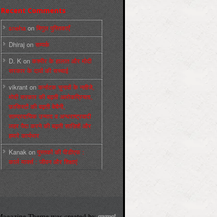
Recent Comments
sneha
on
बिगुल पुस्तिकाएँ
Dhiraj
on
सम्पर्क
D. K
on
कश्मीर के हालात और मोदी
सरकार के दावों की सच्चाई
vikrant
on
कर्नाटक चुनावों के नतीजे,
मोदी सरकार की बढ़ती अलोकप्रियता,
फ़ासिस्टों की बढ़ती बेचैनी,
साम्प्रदायिक उन्माद व अन्धराष्ट्रवादी
लहर पैदा करने की बढ़ती साज़िशें और
हमारे कार्यभार
Kanak
on
पुस्‍तकों की पीडीएफ :
कार्ल मार्क्‍स : जीवन और शिक्षाएं
agazine Theme was created by