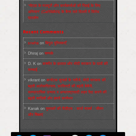
‘नोएडा के मज़दूरों और कार्यकर्ताओं की रिहाई के लिए
अभियान’ (CaRWAN) के बैनर तले दिल्ली में विरोध
प्रदर्शन
Recent Comments
sneha
on
बिगुल पुस्तिकाएँ
Dhiraj
on
सम्पर्क
D. K
on
कश्मीर के हालात और मोदी सरकार के दावों की
सच्चाई
vikrant
on
कर्नाटक चुनावों के नतीजे, मोदी सरकार की
बढ़ती अलोकप्रियता, फ़ासिस्टों की बढ़ती बेचैनी,
साम्प्रदायिक उन्माद व अन्धराष्ट्रवादी लहर पैदा करने की
बढ़ती साज़िशें और हमारे कार्यभार
Kanak
on
पुस्‍तकों की पीडीएफ : कार्ल मार्क्‍स : जीवन
और शिक्षाएं
मज़दूर बिगुल
Powered by
WordPress