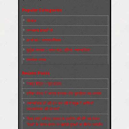
Popular Categories
Slider
कारख़ाना इलाक़ों से
फ़ासीवाद / साम्‍प्रदायिकता
बुर्जुआ जनवाद – दमन तंत्र, पुलिस, न्‍यायपालिका
संघर्षरत जनता
Recent Posts
मज़दूर बिगुल – जून 2026
पश्चिम बंगाल में भाजपा सरकार और बुलडोज़र का आतंक!
अमानवीयता की हदें पार कर रही है क्यूबा में अमेरिकी
साम्राज्यवाद की घेराबन्दी
शिक्षा मंत्री धर्मेन्द्र प्रधान के इस्तीफ़े की माँग को लेकर
दिल्ली के जन्तर-मन्तर पर छात्रों-युवाओं का विरोध प्रदर्शन