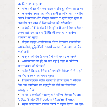
बार फिर लगाया एस्मा!
पश्चिम बंगाल में भाजपा सरकार और बुलडोज़र का आतंक!
कॉकरोच जनता पार्टी और उसकी लोकप्रियता : भारतीय
जनता में व्‍यवस्‍था और मौजूदा सरकार के प्रति बढ़ते गुस्‍से व
असन्‍तोष और साथ ही विकल्‍पहीनता की अभिव्‍यक्ति
करोड़ों लोगों के वोट देने के बुनियादी राजनीतिक अधिकार
छीनने वाली एसआईआर (SIR) की क़वायद पर सर्वोच्च
न्यायालय की मुहर!
नोएडा मज़दूर आन्दोलन के दौरान गिरफ़्तार राजनीतिक
कार्यकर्ताओं, बुद्धिजीवियों, छात्रों-कलाकारों का दमन व ‘विच
हण्ट’ जारी!
तृणमूल काँग्रेस (टीएमसी) में मची भगदड़ के मायने
अमानवीयता की हदें पार कर रही है क्यूबा में अमेरिकी
साम्राज्यवाद की घेराबन्दी
“आँकड़े छिपाओ, बेरोज़गारी भगाओ!” बेरोज़गारी से लड़ने
का मोदी सरकार का नायाब नुस्ख़ा
विशाखापट्टनम स्टील प्लाण्ट से लेकर सूरत के सेप्टिक
टैंक तक कार्यस्थल पर मज़दूरों की मौतों का सिलसिला
बदस्तूर जारी है!
कविता : कचोटती स्वतन्त्रता / नाज़िम हिकमत Poem :
A Sad State Of Freedom / Nazim Hikmet
महान साहित्यकार मक्सिम गोर्की के स्मृति दिवस (18 जून)