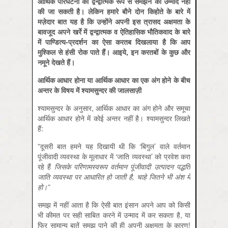
आर्थिक परिघटना को द्वन्‍द्वात्‍मक रूप से समझने की उम्‍मीद नहीं
की जा सकती है। लेकिन हमारे बौने दोन किहोते के बारे में
मज़ेदार बात यह है कि उन्‍होंने अपनी इस त्रासद अक्षमता के
बावजूद अपने खर्रे में द्वन्‍द्वात्‍मक व ऐतिहासिक भौतिकवाद के बारे
में पाण्डित्‍य-प्रदर्शन का ऐसा करतब दिखलाया है कि आप
मुश्किल से हंसी रोक पाते हैं। आइये, इन करतबों के कुछ और
नमूने देखते हैं।
आर्थिक आधार होना या आर्थिक आधार का एक अंग होने के बीच
अन्‍तर के विषय में श्‍यामसुन्‍दर की जालसाज़ी
श्‍यामसुन्‍दर के अनुसार, आर्थिक आधार का अंग होने और समूचा
आर्थिक आधार होने में कोई अन्‍तर नहीं है। श्‍यामसुन्‍दर लिखते
हैं:
”दूसरी बात हमने यह दिखायी थी कि ‘बिगुल’ वाले वर्तमान
पूंजीवादी व्‍यवस्‍था के मूलाधार में ‘जाति व्‍यवस्‍था’ को प्रवेश करा
रहे हैं
जिसके परिणामस्‍वरूप वर्तमान पूंजीवादी उत्‍पादन पद्धति
जाति व्‍यवस्‍था पर आधारित हो जाती है, चाहे जितने भी अंश में
हो।”
समझ में नहीं आता है कि ऐसी बात इंसान अपने आप को किसी
भी कीमत पर सही साबित करने में उन्‍माद में कर सकता है, या
फिर सामान्‍य बातें समझ पाने की ही अपनी अक्षमता के कारण!