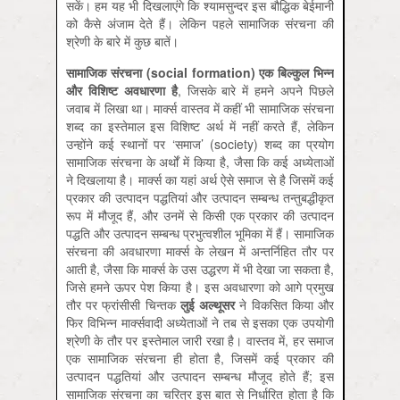
सकें। हम यह भी दिखलाएंगे कि श्‍यामसुन्‍दर इस बौद्धिक बेईमानी
को कैसे अंजाम देते हैं। लेकिन पहले सामाजिक संरचना की
श्रेणी के बारे में कुछ बातें।
सामाजिक संरचना (
social formation
) एक बिल्‍कुल भिन्‍न
और विशिष्‍ट अवधारणा है
, जिसके बारे में हमने अपने पिछले
जवाब में लिखा था। मार्क्‍स वास्‍तव में कहीं भी सामाजिक संरचना
शब्‍द का इस्‍तेमाल इस विशिष्‍ट अर्थ में नहीं करते हैं, लेकिन
उन्‍होंने कई स्‍थानों पर ‘समाज’ (society) शब्‍द का प्रयोग
सामाजिक संरचना के अर्थों में किया है, जैसा कि कई अध्‍येताओं
ने दिखलाया है। मार्क्‍स का यहां अर्थ ऐसे समाज से है जिसमें कई
प्रकार की उत्‍पादन पद्धतियां और उत्‍पादन सम्‍बन्‍ध तन्‍तुबद्धीकृत
रूप में मौजूद हैं, और उनमें से किसी एक प्रकार की उत्‍पादन
पद्धति और उत्‍पादन सम्‍बन्‍ध प्रभुत्‍वशील भूमिका में हैं। सामाजिक
संरचना की अवधारणा मार्क्‍स के लेखन में अन्‍तर्निहित तौर पर
आती है, जैसा कि मार्क्‍स के उस उद्धरण में भी देखा जा सकता है,
जिसे हमने ऊपर पेश किया है। इस अवधारणा को आगे प्रमुख
तौर पर फ्रांसीसी चिन्‍तक
लुई अल्‍थूसर
ने विकसित किया और
फिर विभिन्‍न मार्क्‍सवादी अध्‍येताओं ने तब से इसका एक उपयोगी
श्रेणी के तौर पर इस्‍तेमाल जारी रखा है। वास्‍तव में, हर समाज
एक सामाजिक संरचना ही होता है, जिसमें कई प्रकार की
उत्‍पादन पद्धतियां और उत्‍पादन सम्‍बन्‍ध मौजूद होते हैं; इस
सामाजिक संरचना का चरित्र इस बात से निर्धारित होता है कि