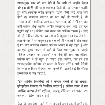
श्‍यामसुन्‍दर आप को बता देते हैं कि अभी तो उन्‍होंने केवल
अंगड़ाई ली है
! यदि जाति व्‍यवस्‍था किसी दौर की उत्‍पादन पद्धति
हुए बग़ैर (क्‍योंकि जाति उत्‍पादन पद्धति जैसी कोई चीज़ नहीं
होती है) उत्‍पादन सम्‍बन्‍धों का अंग नहीं हो सकती है, तो
नस्‍लवाद की सामाजिक-आर्थिक परिघटना के बारे में भी यह बात
सही साबित होनी चाहिए, क्‍योंकि नस्‍लवाद कभी कोई उत्‍पादन
पद्धति नहीं था। लेकिन क्‍या नस्‍ल एक आर्थिक कारक है? यदि
हां, तो निश्चित तौर पर वह समाज के मूलाधार का एक अंग है।
हालांकि बाद में श्‍यामसुन्‍दर इस बात को भी नकारते हैं और कहते
हैं कि सारे उत्‍पादन सम्‍बन्‍ध आर्थिक आधार में नहीं रहते हैं और
वह एक दूसरे आधार में रहते हैं जिसे श्‍यामसुन्‍दर ने ”समूचे
भौतिक उत्‍पादन का आधार” नाम दिया है! अभी मत हंसिये,
क्‍योंकि बाद में तो बहुत ही ज्‍यादा हंसी आयेगी, जब हम इस
श्‍यामसुन्‍दरीय नवोन्‍मेष पर अलग से विचार करेंगे। अभी देखिये
कि नस्‍ल के विषय में एंगेल्‍स क्‍या कहते हैं। आइये देखें कि एंगेल्‍स
इसके बारे में क्‍या कहते हैं:
”हम आर्थिक स्थितियों को वे कारक मानते हैं जो अन्‍तत:
ऐतिहासिक विकास को निर्धारित करता है।
लेकिन नस्‍ल भी एक
आर्थिक कारक है।”
(एंगेल्‍स, ‘डब्‍ल्‍यू बॉर्जियस को पत्र, 25
जनवरी, 1894, ज़ोर हमारा)
जैसा कि आप देख सकते हैं, नस्‍ल स्‍वयं अपने आप में कभी कोई