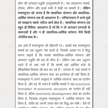
कौन सी उत्‍पादन पद्धति प्रभुत्‍वशाली है। यह अवधारणा मार्क्‍स,
एंगेल्‍स, लेनिन और माओ सभी में देखी जा सकती है।
लेकिन
श्‍यामसुन्‍दर को लगता है कि सामाजिक संरचना और सामाजिक-
आर्थिक संरचना एक ही अवधारणा है। पाण्डित्‍यदम्‍भ में अन्‍धे मूर्ख
को समझाना सबसे जटिल कार्य होता है। सामाजिक संरचना एक
बहुत ही विशिष्‍ट अवधारणा है जो कि न तो उत्‍पादन प्रणाली के
समानार्थी है और न ही सामाजिक-आर्थिक सरंचना जैसे किसी
जेनेरिक
शब्‍द के।
अब आते हैं श्‍यामसुन्‍दर की बेईमानी पर। इसके बाद श्‍यामसुन्‍दर
मार्क्‍स का एक उद्धरण पेश करते हैं, जिसके आधार पर वे सिद्ध
करना चाहते हैं कि मार्क्‍स सामाजिक-आर्थिक संरचना और
उत्‍पादन पद्धति को एक ही चीज है। लेकिन जब आप उद्धरण
पढ़ते हैं तो आप पाते हैं कि मार्क्‍स वहां आर्थिक ढांचे के
ऐतिहासिक विकास की बात कर रहे हैं। वास्‍तव में, यहां मार्क्‍स ने
सामाजिक-आर्थिक संरचना शब्‍द का इस्‍तेमाल ही नहीं किया है;
श्‍यामसुन्‍दर ने अपने अनुवाद में ‘आर्थिक संरचना’ शब्‍द का प्रयोग
किया है, और वह भी ग़लत है क्‍योंकि मार्क्‍स ने वहां economic
formation या economic structure का प्रयोग ही नहीं
किया है, बल्कि economic development शब्‍द का प्रयोग
किया है, जिसका अनुवाद श्‍यामसुन्‍दर ने ‘आर्थिक संरचना’ पेश
किया है, ताकि वह अपनी ग़लत बात को सिद्ध कर सकें। वैसे तो
सामाजिक-आर्थिक संरचना और आर्थिक संरचना भी एक चीज़