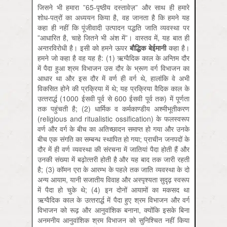
जिसने भी हमारा ”65-पृष्‍ठीय दस्‍तावेज़” और साथ ही हमारे
शोध-पत्रों का अध्‍ययन किया है, वह जानता है कि हमने यह
कहा ही नहीं कि पूंजीवादी उत्‍पादन पद्धति जाति व्‍यवस्‍था पर
”आधारित है, चाहे जितने भी अंश में”। वास्‍तव में, यह बात ही
अन्‍तरविरोधी है। इसी को हमने ऊपर
बौद्धिक बेईमानी
कहा है।
हमने जो कहा है वह यह है: (1) ऋग्‍वैदिक काल के अन्तिम दौर
में पैदा हुआ श्रम विभाजन उस दौर के भ्रूण वर्ग विभाजन का
आधार था और इस दौर में वर्ण ही वर्ग थे, हालांकि वे अभी
विकसित होने की प्रक्रिया में थे; यह प्रक्रिया वैदिक काल के
उत्‍तरार्द्ध (1000 ईसवी पूर्व से 600 ईसवी पूर्व तक) में पूर्णता
तक पहुंचती है; (2) धार्मिक व कर्मकाण्‍डीय अश्‍मीभूतीकरण
(religious and ritualistic ossification) के फलस्‍वरूप
वर्ण और वर्ग के बीच का अतिच्‍छादन समाप्‍त हो गया और उनके
बीच एक संगति का सम्‍बन्‍ध स्‍थापित हो गया; प्राचीन जनपदों के
दौर में ही वर्ण व्‍यवस्‍था की संरचना में जातियां पैदा होती हैं और
उनकी संख्‍या में बढ़ोत्‍तरी होती है और यह बाद तक जारी रहती
है; (3) कॉमन एरा के आरम्‍भ के पहले तक जाति व्‍यवस्‍था के दो
अन्‍य आयाम, यानी सजातीय विवाह और अस्‍पृश्‍यता सुदृढ़ स्‍वरूप
में पैदा हो चुके थे; (4) इन दोनों आयामों का मकसद था
ऋग्‍वैदिक काल के उत्‍तरार्द्ध में पैदा हुए श्रम विभाजन और वर्ग
विभाजन को रूढ़ और आनुवांशिक बनाना, क्‍योंकि इसके बिना
अनमनीय आनुवांशिक श्रम विभाजन को सुनिश्चित नहीं किया