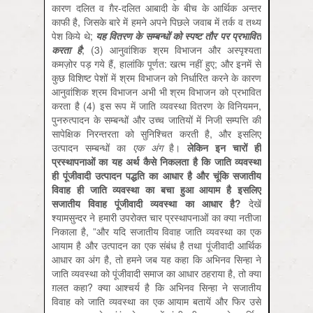
कारण दलित व ग़ैर-दलित आबादी के बीच के आर्थिक अन्‍तर
काफी है, जिसके बारे में हमने अपने पिछले जवाब में तर्क व तथ्‍य
पेश किये थे;
यह वितरण के सम्‍बन्‍धों को स्‍पष्‍ट तौर पर प्रभावित
करता है
; (3) आनुवांशिक श्रम विभाजन और अस्‍पृश्‍यता
कमज़ोर पड़ गये हैं, हालांकि पूर्णत: खत्‍म नहीं हुए; और इनमें से
कुछ विशिष्‍ट पेशों में श्रम विभाजन को निर्धारित करने के कारण
आनुवांशिक श्रम विभाजन अभी भी श्रम विभाजन को प्रभावित
करता है (4) इस रूप में जाति व्‍यवस्‍था वितरण के विनियमन,
पुनरुत्‍पादन के सम्‍बन्‍धों और उच्‍च जातियों में निजी सम्‍पत्ति की
सापेक्षिक निरन्‍तरता को सुनिश्चित करती है, और इसलिए
उत्‍पादन सम्‍बन्‍धों का
एक अंग
है।
लेकिन इन चारों ही
प्रस्‍थापनाओं का यह अर्थ कैसे निकलता है कि जाति व्‍यवस्‍था
ही पूंजीवादी उत्‍पादन पद्धति का आधार है और चूंकि सजातीय
विवाह ही जाति व्‍यवस्‍था का बचा हुआ आयाम है इसलिए
सजातीय विवाह पूंजीवादी व्‍यवस्‍था का आधार है
?
देखें
श्‍यामसुन्‍दर ने हमारी उपरोक्‍त चार प्रस्‍थापनाओं का क्‍या नतीजा
निकाला है, ”और यदि सजातीय विवाह जाति व्‍यवस्‍था का एक
आयाम है और उत्‍पादन का एक संबंध है तथा पूंजीवादी आर्थिक
आधार का अंग है, तो हमने जब यह कहा कि अभिनव सिन्‍हा ने
जाति व्‍यवस्‍था को पूंजीवादी समाज का आधार ठहराया है, तो क्‍या
ग़लत कहा? क्‍या आश्‍चर्य है कि अभिनव सिन्‍हा ने सजातीय
विवाह को जाति व्‍यवस्‍था का एक आयाम बतायें और फिर उसे