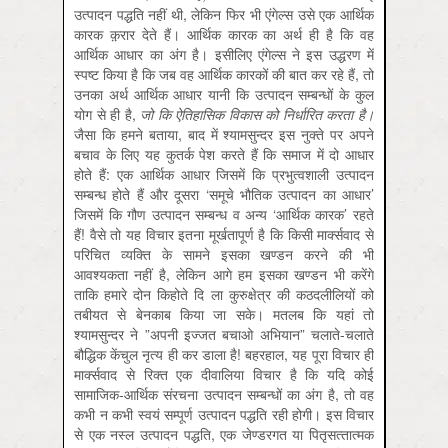
उत्‍पादन पद्धति नहीं थी, लेकिन फिर भी एंगेल्‍स उसे एक आर्थिक
कारक क़़रार देते हैं। आर्थिक कारक का अर्थ ही है कि वह
आर्थिक आधार का अंग है। इसीलिए एंगेल्‍स ने इस उद्धरण में
स्‍पष्‍ट किया है कि जब वह आर्थिक कारकों की बात कर रहे हैं, तो
उनका अर्थ आर्थिक आधार यानी कि उत्‍पादन सम्‍बन्‍धों के कुल
योग से ही है,
जो कि ऐतिहासिक विकास को निर्धारित करता है।
जैसा कि हमने बताया, बाद में श्‍यामसुन्‍दर इस नुक्‍ते पर अपने
बचाव के लिए यह कुतर्क पेश करते हैं कि समाज में दो आधार
होते हैं: एक आर्थिक आधार जिसमें कि प्रभुत्‍वशाली उत्‍पादन
सम्‍बन्‍ध होते हैं और दूसरा ‘समूचे भौतिक उत्‍पादन का आधार’
जिसमें कि गौण उत्‍पादन सम्‍बन्‍ध व अन्‍य ‘आर्थिक कारक’ रहते
हैं! वैसे तो यह विचार इतना मूर्खतापूर्ण है कि किसी मार्क्‍सवाद से
परिचित व्‍यक्ति के सामने इसका खण्‍डन करने की भी
आवश्‍यकता नहीं है, लेकिन आगे हम इसका खण्‍डन भी करेंगे
ताकि हमारे दोन किहोते दि ला कुरुक्षेत्र की कठदलीलियों को
तबीयत से बेनकाब किया जा सके। मतलब कि यहां तो
श्‍यामसुन्‍दर ने ”अपनी इज्‍जत बचाओ अभियान” चलाते-चलाते
बौद्धिक केंचुल नृत्‍य ही कर डाला है! बहरहाल, यह पूरा विचार ही
मार्क्‍सवाद से रिक्‍त एक दीवालिया विचार है कि यदि कोई
सामाजिक-आर्थिक संरचना उत्‍पादन सम्‍बन्‍धों का अंग है, तो वह
कभी न कभी स्‍वयं सम्‍पूर्ण उत्‍पादन पद्धति रही होगी। इस विचार
से एक नस्‍ल उत्‍पादन पद्धति, एक जेण्‍डरगत या पितृसत्‍तात्‍मक