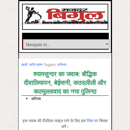
बहसें
,
जाति प्रश्‍न
Tagged:
अभिनव
श्‍यामसुन्‍दर का जवाब:
बौद्धिक
दीवालियापन, बेईमानी, कठदलीली और
कठमुल्‍लावाद का नया पुलिन्‍दा
अभिनव
इस जवाब की पीडीएफ फाइल पाने के लिए इस
लिंक
पर क्लिक
करें।