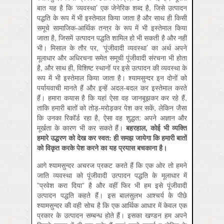
बात यह है कि ‘व्‍यवस्‍था’ एक जेनेरिक शब्‍द है, जिसे उत्‍पादन
पद्धति के रूप में भी इस्‍तेमाल किया जाता है और साथ ही किसी
समूचे सामाजिक-आर्थिक तन्‍त्र के रूप में भी इस्‍तेमाल किया
जाता है, जिसमें उत्‍पादन पद्धति शामिल हो भी सकती है और नहीं
भी। मिसाल के तौर पर, ‘पूंजीवादी व्‍यवस्‍था’ का अर्थ अपने
मूलाधार और अधिरचना समेत समूची पूंजीवादी संरचना भी होता
है, और साथ ही, विशिष्‍ट स्‍थानों पर इसे उत्‍पादन की व्‍यवस्‍था के
रूप में भी इस्‍तेमाल किया जाता है। श्‍यामसुन्‍दर इन दोनों को
पर्यायवाची मानते हैं और इन्‍हें अदल-बदल कर इस्‍तेमाल करते
हैं। हमारा कयास है कि यहां ऐसा वह जानबूझकर कर रहे हैं,
ताकि हमारी बातों को तोड़-मरोड़कर पेश कर सकें, लेकिन जैसा
कि उनका रिकॉर्ड रहा है, ऐसा वह शुद्धत: अपने अज्ञान और
मूर्खता के कारण भी कर सकते हैं।
बहरहाल, कोई भी व्‍यक्ति
हमारे उद्धरण को देख कर स्‍वत: ही समझ जायेगा कि हमारी बातों
को विकृत करके पेश करने का यह प्रयास बचकाना है।
आगे श्‍यामसुन्‍दर अचरज प्रकट करते हैं कि एक ओर तो हमने
जाति व्‍यवस्‍था को पूंजीवादी उत्‍पादन पद्धति के मूलाधार में
”प्रवेश करा दिया” है और वहीं फिर भी हम इसे पूंजीवादी
उत्‍पादन पद्धति कहते हैं। इस बालसुलभ आश्‍चर्य के पीछे
श्‍यामसुन्‍दर की वही सोच है कि एक आर्थिक आधार में केवल एक
प्रकार के उत्‍पादन सम्‍बन्‍ध होते हैं। इसका खण्‍डन हम अपने