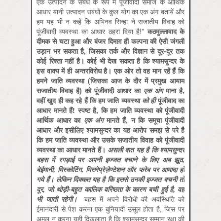
एक उत्‍पादन के संबंध के रूप में पूंजीवादी समाज के आर्थिक
आधार यानी उत्‍पादन संबंधों के कुल योग का एक अंग बतायें और
हम यह भी न कहें कि अभिनव सिन्‍हा ने सजातीय विवाह को
पूंजीवादी व्‍यवस्‍था का आधार ठहरा दिया है!”
कठमुल्‍लावाद के
दीमक से चटा हुआ और बंजर दिमाग़ ही कल्‍पना की ऐसी जंगली
उड़ान भर सकता है, जिसका तर्क और विज्ञान से दूर-दूर तक
कोई रिश्‍ता नहीं है। कोई भी देख सकता है कि श्‍यामसुन्‍दर के
इस वाक्‍य में ही अन्‍तरविरोध है। एक ओर तो वह मान रहें हैं कि
हमने जाति व्‍यवस्‍था (जिसका आज के दौर में प्रमुख आयाम
सजातीय विवाह है) को पूंजीवादी आधार का
एक अंग
माना है,
वहीं खुद ही कह रहे हैं कि हम जाति व्‍यवस्‍था
को ही
पूंजीवाद का
आधार मानते हैं
!
स्‍पष्‍ट है, कि हम जाति व्‍यवस्‍था को पूंजीवादी
आर्थिक आधार का
एक अंग
मानते हैं, न कि समूचा पूंजीवादी
आधार और इसीलिए श्‍यामसुन्‍दर का यह आरोप समझ से परे है
कि हम जाति व्‍यवस्‍था और उसके सजातीय विवाह को पूंजीवादी
व्‍यवस्‍था का आधार मानते हैं।
असली बात यह है कि श्‍यामसुन्‍दर
बहस में रगड़ाई पर अपनी इज्‍जत बचाने के लिए अब झूठ,
बेईमानी, मिस्‍कोटिंग, मिसरेप्रेज़ेण्‍टेशन और फरेब पर आमादा हो
गये हैं। लेकिन दिक्‍कत यह है कि इससे उनकी इज्‍जत बचनी तो
दूर, जो थोड़ी-बहुत कालिक वरिष्‍ठता के कारण बची हुई है, वह
भी जाती रहेगी।
बहस में अपने विरोधी की अवस्थिति को
ईमानदारी से पेश करना एक बुनियादी उसूल होता है, जिस पर
अमल न करना यही दिखलाता है कि श्‍यामसुन्‍दर सम्‍मान रक्षा की