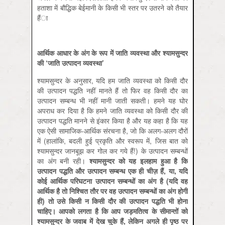
हताशा में बौद्धिक बेईमानी के किसी भी स्‍तर पर उतरने को तैयार
हैंा
आर्थिक आधार के अंग के रूप में जाति व्‍यवस्‍था और श्‍यामसुन्‍दर
की ‘जाति उत्‍पादन व्‍यवस्‍था’
श्‍यामसुन्‍दर के अनुसार, यदि हम जाति व्‍यवस्‍था को किसी दौर
की उत्‍पादन पद्धति नहीं मानते हैं तो फिर वह किसी दौर का
उत्‍पादन सम्‍बन्‍ध भी नहीं मानी जाती सकती। हमने यह घोर
अपराध कर दिया है कि हमने जाति व्‍यवस्‍था को किसी दौर की
उत्‍पादन पद्धति मानने से इंकार किया है और यह कहा है कि यह
एक ऐसी सामाजिक-आर्थिक संरचना है, जो कि अलग-अलग दौरों
में (हालांकि, बदली हुई प्रकृति और स्‍वरूप में, जिस बात को
श्‍यामसुन्‍दर जानबूझ कर गोल कर गये हैं!) के उत्‍पादन सम्‍बन्‍धों
का अंग बनी रही।
श्‍यामसुन्‍दर को यह इलहाम हुआ है कि
उत्‍पादन पद्धति और उत्‍पादन सम्‍बन्‍ध एक ही चीज़ हैं, या, यदि
कोई आर्थिक परिघटना उत्‍पादन सम्‍बन्‍धों का अंग है (यदि वह
आर्थिक है तो निश्चित तौर पर वह उत्‍पादन सम्‍बन्‍धों का अंग होगी
ही) तो उसे किसी न किसी दौर की उत्‍पादन पद्धति भी होना
चाहिए। आपको लगता है कि आप जड़मतित्‍व के सीमान्‍तों को
श्‍यामसुन्‍दर के जवाब में देख चुके हैं, लेकिन अगले ही पृष्‍ठ पर