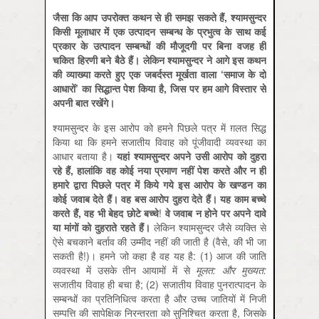
जैसा कि आप उपरोक्‍त कथन से ही समझ सकते हैं, श्‍यामसुन्‍दर
किसी मूलाधार में एक उत्‍पादन सम्‍बन्‍ध के प्रभुत्‍व के साथ कई
प्रकार के उत्‍पादन सम्‍बन्‍धों की मौजूदगी पर बिना वजह ही
चकित हिरणी बने बैठे हैं। लेकिन श्‍यामसुन्‍दर ने आगे इस कथन
की व्‍याख्‍या करते हुए एक जबर्दस्‍त मूर्खता वाला ‘समाज के दो
आधारों’ का सिद्धान्‍त पेश किया है, जिस पर हम आगे विस्‍तार से
अपनी बात रखेंगे।
श्‍यामसुन्‍दर के इस आरोप को हमने पिछले पत्र में ग़लत सिद्ध
किया था कि हमने सजातीय विवाह को पूंजीवादी व्‍यवस्‍था का
आधार बताया है।
यहां श्‍यामसुन्‍दर अपने उसी आरोप को दुहरा
रहे हैं, हालांकि वह कोई नया प्रमाण नहीं पेश करते और न ही
हमारे द्वारा पिछले पत्र में किये गये इस आरोप के खण्‍डन का
कोई जवाब देते हैं। वह बस आरोप दुहरा देते हैं। यह काम बच्‍चे
करते हैं, वह भी बेहद छोटे बच्‍चे
!
वे जवाब न होने पर अपने दावे
या मांगों को दुहराते रहते हैं।
लेकिन श्‍यामसुन्‍दर जैसे व्‍यक्ति से
ऐसे बचकाने बर्ताव की उम्‍मीद नहीं की जाती है (वैसे, की भी जा
सकती है!)। हमने जो कहा है वह यह है: (1) आज की जाति
व्‍यवस्‍था में उसके तीन आयामों में से
मूलत: और मुख्‍यत:
सजातीय विवाह ही बचा है; (2) सजातीय विवाह पुनरात्‍पादन के
सम्‍बन्‍धों का प्रतिनिधित्‍व करता है और उच्‍च जातियों में निजी
सम्‍पत्ति की सापेक्षिक निरन्‍तरता को सुनिश्चित करता है, जिसके