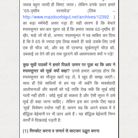
जवाब बहुत जल्‍दी ही सिमट जाता। लेकिन उनके ऊपर हमारे
”65-पृष्‍ठीय दस्‍तावेज़” (लिंक –
http://www.mazdoorbigul.net/archives/12392
)
का बड़ा मर्मभेदी असर पड़ा है! यही कारण है कि बेचारे
श्‍यामसुन्‍दर बार-बार दुहरा रहे हैं कि हमारा जवाब 65-पृष्‍ठीय है!
ख़ैर, चाहे जो भी हो, अन्‍तत: श्‍यामसुन्‍दर ने यह साबित कर दिया
है कि वे 65 से ज्‍यादा पृष्‍ठ लिख सकते हैं! चाहे उसके लिए उन्‍हें
एक ही चीज़ को, और वह भी प्रचण्‍ड मूर्खतापूर्ण चीज़ को,
उबकाई ला देने की हद तक दुहराने की आवश्‍यकता क्‍यों न पड़े!
कुछ सुधी पाठकों ने हमारे पिछले उत्‍तर पर पूछा था कि आप ने
श्‍यामसुन्‍दर को मूर्ख क्‍यों कहा
?
उनसे हमारा आग्रह होगा कि
श्‍यामसुन्‍दर का मौजूदा खर्रा पढ़ लें, वे खुद ही समझ जाएंगे।
साथ ही ऐसे साथियों से हम यह भी कहेंगे कि मार्क्‍सवादी
आलोचनाओं और बहसों को पढ़ें ताकि देख सकें कि मूर्ख कोई
गाली नहीं होती। कोई मूर्ख हो सकता है और ऐसी सूरत में उसे
मूर्ख ही कहा जाना चाहिए। लेकिन इस बार उनके लिए महज़
‘मूर्ख’ विशेषण पर्याप्‍त नहीं है; कारण यह कि अपने बचाव में वे
बौद्धिक बेईमानी पर भी उतर आये हैं। यह बौद्धिक बेईमानी निम्‍न
कार्यों में दिखलाई पड़ती है:
(1) मिस्‍कोट करना व सन्‍दर्भ से काटकर उद्धृत करना