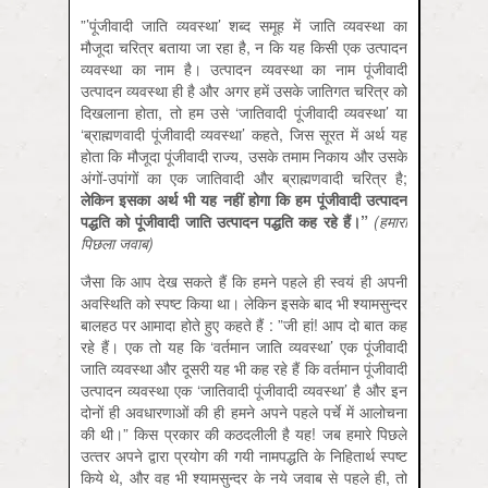
”’पूंजीवादी जाति व्‍यवस्‍था’ शब्‍द समूह में जाति व्‍यवस्‍था का
मौजूदा चरित्र बताया जा रहा है, न कि यह किसी एक उत्‍पादन
व्‍यवस्‍था का नाम है। उत्‍पादन व्‍यवस्‍था का नाम पूंजीवादी
उत्‍पादन व्‍यवस्‍था ही है और अगर हमें उसके जातिगत चरित्र को
दिखलाना होता, तो हम उसे ‘जातिवादी पूंजीवादी व्‍यवस्‍था’ या
‘ब्राह्मणवादी पूंजीवादी व्‍यवस्‍था’ कहते, जिस सूरत में अर्थ यह
होता कि मौजूदा पूंजीवादी राज्‍य, उसके तमाम निकाय और उसके
अंगों-उपांगों का एक जातिवादी और ब्राह्मणवादी चरित्र है;
लेकिन इसका अर्थ भी यह नहीं होगा कि हम पूंजीवादी उत्‍पादन
पद्धति को पूंजीवादी जाति उत्‍पादन पद्धति कह रहे हैं।”
(हमारा
पिछला जवाब)
जैसा कि आप देख सकते हैं कि हमने पहले ही स्‍वयं ही अपनी
अवस्थिति को स्‍पष्‍ट किया था। लेकिन इसके बाद भी श्‍यामसुन्‍दर
बालहठ पर आमादा होते हुए कहते हैं : ”जी हां! आप दो बात कह
रहे हैं। एक तो यह कि ‘वर्तमान जाति व्‍यवस्‍था’ एक पूंजीवादी
जाति व्‍यवस्‍था और दूसरी यह भी कह रहे हैं कि वर्तमान पूंजीवादी
उत्‍पादन व्‍यवस्‍था एक ‘जातिवादी पूंजीवादी व्‍यवस्‍था’ है और इन
दोनों ही अवधारणाओं की ही हमने अपने पहले पर्चे में आलोचना
की थी।” किस प्रकार की कठदलीली है यह! जब हमारे पिछले
उत्‍तर अपने द्वारा प्रयोग की गयी नामपद्धति के निहितार्थ स्‍पष्‍ट
किये थे, और वह भी श्‍यामसुन्‍दर के नये जवाब से पहले ही, तो