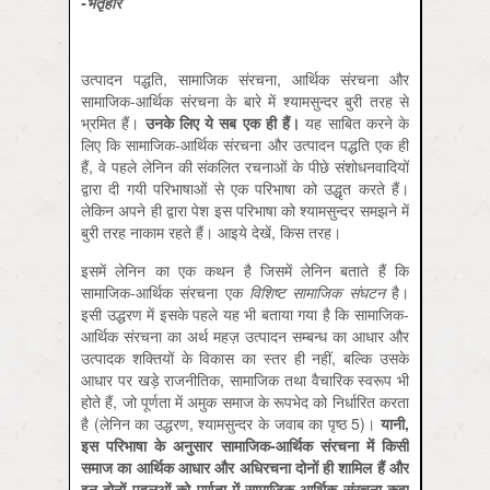
-भर्तृहरि
उत्‍पादन पद्धति, सामाजिक संरचना, आर्थिक संरचना और
सामाजिक-आर्थिक संरचना के बारे में श्‍यामसुन्‍दर बुरी तरह से
भ्रमित हैं।
उनके लिए ये सब एक ही हैं।
यह साबित करने के
लिए कि सामाजिक-आर्थिक संरचना और उत्‍पादन पद्धति एक ही
हैं, वे पहले लेनिन की संकलित रचनाओं के पीछे संशोधनवादियों
द्वारा दी गयी परिभाषाओं से एक परिभाषा को उद्धृत करते हैं।
लेकिन अपने ही द्वारा पेश इस परिभाषा को श्‍यामसुन्‍दर समझने में
बुरी तरह नाकाम रहते हैं। आइये देखें, किस तरह।
इसमें लेनिन का एक कथन है जिसमें लेनिन बताते हैं कि
सामाजिक-आर्थिक संरचना एक
विशिष्‍ट सामाजिक संघटन
है।
इसी उद्धरण में इसके पहले यह भी बताया गया है कि सामाजिक-
आर्थिक संरचना का अर्थ महज़ उत्‍पादन सम्‍बन्‍ध का आधार और
उत्‍पादक शक्तियों के विकास का स्‍तर ही नहीं, बल्कि उसके
आधार पर खड़े राजनीतिक, सामाजिक तथा वैचारिक स्‍वरूप भी
होते हैं, जो पूर्णता में अमुक समाज के रूपभेद को निर्धारित करता
है (लेनिन का उद्धरण, श्‍यामसुन्‍दर के जवाब का पृष्‍ठ 5)।
यानी,
इस परिभाषा के अनुसार सामाजिक-आर्थिक संरचना में किसी
समाज का आर्थिक आधार और अधिरचना दोनों ही शामिल हैं और
इन दोनों पहलुओं को पूर्णता में सामाजिक-आर्थिक संरचना कहा