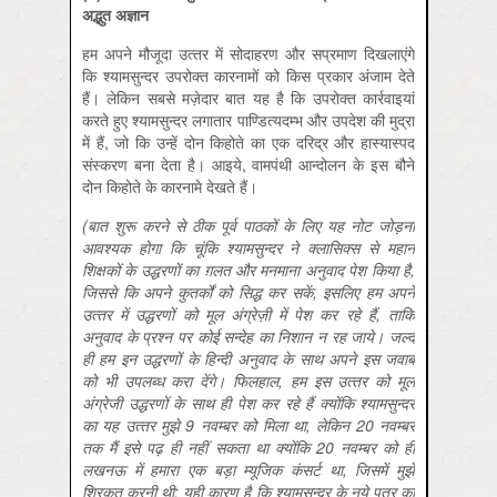
अद्भुत अज्ञान
हम अपने मौजूदा उत्‍तर में सोदाहरण और सप्रमाण दिखलाएंगे
कि श्‍यामसुन्‍दर उपरोक्‍त कारनामों को किस प्रकार अंजाम देते
हैं। लेकिन सबसे मज़ेदार बात यह है कि उपरोक्‍त कार्रवाइयां
करते हुए श्‍यामसुन्‍दर लगातार पाण्डित्‍यदम्‍भ और उपदेश की मुद्रा
में हैं, जो कि उन्‍हें दोन किहोते का एक दरिद्र और हास्‍यास्‍पद
संस्‍करण बना देता है। आइये, वामपंथी आन्‍दोलन के इस बौने
दोन किहोते के कारनामे देखते हैं।
(बात शुरू करने से ठीक पूर्व पाठकों के लिए यह नोट जोड़ना
आवश्‍यक होगा कि चूंकि श्‍यामसुन्‍दर ने क्‍लासिक्‍स से महान
शिक्षकों के उद्धरणों का ग़लत और मनमाना अनुवाद पेश किया है,
जिससे कि अपने कुतर्कों को सिद्ध कर सकें, इसलिए हम अपने
उत्‍तर में उद्धरणों को मूल अंग्रेज़ी में पेश कर रहे हैं, ताकि
अनुवाद के प्रश्‍न पर कोई सन्‍देह का निशान न रह जाये। जल्‍द
ही हम इन उद्धरणों के हिन्‍दी अनुवाद के साथ अपने इस जवाब
को भी उपलब्‍ध करा देंगे। फिलहाल, हम इस उत्‍तर को मूल
अंग्रेजी उद्धरणों के साथ ही पेश कर रहे हैं क्‍योंकि श्‍यामसुन्‍दर
का यह उत्‍तर मुझे 9 नवम्‍बर को मिला था, लेकिन 20 नवम्‍बर
तक मैं इसे पढ़ ही नहीं सकता था क्‍योंकि 20 नवम्‍बर को ही
लखनऊ में हमारा एक बड़ा म्‍यूजिक कंसर्ट था, जिसमें मुझे
शिरकत करनी थी; यही कारण है कि श्‍यामसुन्‍दर के नये पत्र का