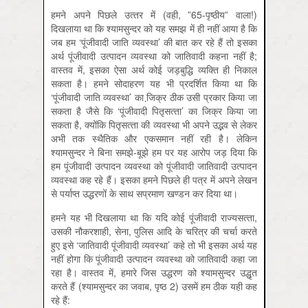
हमने अपने पिछले उत्‍तर में (वही, ”65-पृष्‍ठीय” वाला!)
दिखलाया था कि श्‍यामसुन्‍दर को यह समझ में ही नहीं आया है कि
जब हम ‘पूंजीवादी जाति व्‍यवस्‍था’ की बात कर रहे हैं तो इसका
अर्थ पूंजीवादी उत्‍पादन व्‍यवस्‍था को जातिवादी कहना नहीं है;
वास्‍तव में, इसका ऐसा अर्थ कोई जड़बुद्धि व्‍यक्ति ही निकाल
सकता है। हमने सोदाहरण यह भी प्रदर्शित किया था कि
‘पूंजीवादी जाति व्‍यवस्था’ का जि़क्र ठीक उसी प्रकार किया जा
सकता है जैसे कि ‘पूंजीवादी पितृसत्‍ता’ का जिक्र किया जा
सकता है, क्‍योंकि पितृसत्‍ता की व्‍यवस्‍था भी अपने उद्भव से लेकर
अभी तक स्‍थैतिक और एकसमान नहीं रही है। लेकिन
श्‍यामसुन्‍दर ने बिना समझे-बूझे हम पर यह आरोप जड़ दिया कि
हम पूंजीवादी उत्‍पादन व्‍यवस्‍था को पूंजीवादी जातिवादी उत्‍पादन
व्‍यवस्‍था कह रहे हैं। इसका हमने पिछले ही पत्र में अपने लेखन
से पर्याप्‍त उद्धरणों के साथ सप्रमाण खण्‍डन कर दिया था।
हमने यह भी दिखलाया था कि यदि कोई पूंजीवादी राज्‍यसत्‍ता,
उसकी नौकरशाही, सेना, पुलिस आदि के चरित्र की चर्चा करते
हुए इसे ‘जातिवादी पूंजीवादी व्‍यवस्‍था’ कहे तो भी इसका अर्थ यह
नहीं होगा कि पूंजीवादी उत्‍पादन व्‍यवस्‍था को जातिवादी कहा जा
रहा है। वास्‍तव में, हमारे जिस उद्धरण को श्‍यामसुन्‍दर उद्धृत
करते हैं (श्‍यामसुन्‍दर का जवाब, पृष्‍ठ 2) उसमें हम ठीक यही कह
रहे हैं: