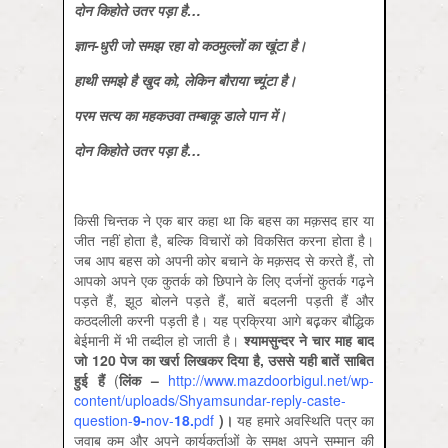
दोन किहोते उतर पड़ा है…
ज्ञान-धुरी जो समझ रहा वो कठमुल्‍लों का खूंटा है।
हाथी समझे है खुद को, लेकिन बौराया च्‍यूंटा है।
परम सत्‍य का महकउवा तम्‍बाकू डाले पान में।
दोन किहोते उतर पड़ा है…
किसी चिन्‍तक ने एक बार कहा था कि बहस का मक़सद हार या
जीत नहीं होता है, बल्कि विचारों को विकसित करना होता है।
जब आप बहस को अपनी कोर बचाने के मक़सद से करते हैं, तो
आपको अपने एक कुतर्क को छिपाने के लिए दर्जनों कुतर्क गढ़ने
पड़ते हैं, झूठ बोलने पड़ते हैं, बातें बदलनी पड़ती हैं और
कठदलीली करनी पड़ती है। यह प्रक्रिया आगे बढ़़कर बौद्धिक
बेईमानी में भी तब्‍दील हो जाती है।
श्‍यामसुन्‍दर ने चार माह बाद
जो 120 पेज का खर्रा लिखकर दिया है, उससे यही बातें साबित
हुई हैं
(
लिंक –
http://www.mazdoorbigul.net/wp-
content/uploads/Shyamsundar-reply-caste-
question-
9-
nov-
18.
pdf
)।
यह हमारे अवस्थिति पत्र का
जवाब कम और अपने कार्यकर्ताओं के समक्ष अपने सम्‍मान की