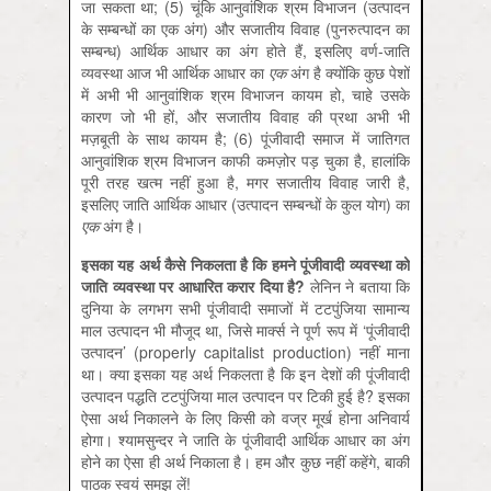
जा सकता था; (5) चूंकि आनुवांशिक श्रम विभाजन (उत्‍पादन
के सम्‍बन्‍धों का एक अंग) और सजातीय विवाह (पुनरुत्‍पादन का
सम्‍बन्‍ध) आर्थिक आधार का अंग होते हैं, इसलिए वर्ण-जाति
व्‍यवस्‍था आज भी आर्थिक आधार का
एक
अंग है क्‍योंकि कुछ पेशों
में अभी भी आनु‍वांशिक श्रम विभाजन कायम हो, चाहे उसके
कारण जो भी हों, और सजातीय विवाह की प्रथा अभी भी
मज़बूती के साथ कायम है; (6) पूंजीवादी समाज में जातिगत
आनुवांशिक श्रम विभाजन काफी कमज़ोर पड़ चुका है, हालांकि
पूरी तरह खत्‍म नहीं हुआ है, मगर सजातीय विवाह जारी है,
इसलिए जाति आर्थिक आधार (उत्‍पादन सम्‍बन्‍धों के कुल योग) का
एक
अंग है।
इसका यह अर्थ कैसे निकलता है कि हमने पूंजीवादी व्‍यवस्‍था को
जाति व्‍यवस्‍था पर आधारित करार दिया है
?
लेनिन ने बताया कि
दुनिया के लगभग सभी पूंजीवादी समाजों में टटपुंजिया सामान्‍य
माल उत्‍पादन भी मौजूद था, जिसे मार्क्‍स ने पूर्ण रूप में ‘पूंजीवादी
उत्‍पादन’ (properly capitalist production) नहीं माना
था। क्‍या इसका यह अर्थ निकलता है कि इन देशों की पूंजीवादी
उत्‍पादन पद्धति टटपुंजिया माल उत्‍पादन पर टिकी हुई है? इसका
ऐसा अर्थ निकालने के लिए किसी को वज्र मूर्ख होना अनिवार्य
होगा। श्‍यामसुन्‍दर ने जाति के पूंजीवादी आर्थिक आधार का अंग
होने का ऐसा ही अर्थ निकाला है। हम और कुछ नहीं कहेंगे, बाकी
पाठक स्‍वयं समझ लें!