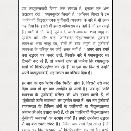
एक कठमुल्‍लावादी दिमाग़ कैसे सोचता है, इसका एक अन्‍य
उदाहरण देखें। श्‍यामसुन्‍दर लिखते हैं, ”अभिनव सिन्‍हा ने इस
‘जातिवादी पितृसत्‍तात्‍मक पूंजीवादी व्‍यवस्‍था’ के बारे में भी ऊपर
कह दिया कि इससे भी हमारा अभिप्राय वह नहीं है जो हम समझे
हैं। यानी ये लोग चाहे ‘पूंजीवादी जाति व्यवस्‍था’ शब्‍द समूह का
प्रयोग करें और चाहे ‘जातिवादी पितृसत्‍तात्‍मक पूंजीवादी
व्‍यवस्‍था’ शब्‍द समूह का, दोनों ही शब्‍द समूहों से पूंजीवादी
व्‍यवस्‍था के चरित्र पर कोई असर नहीं है।”
अगर आप हमारे
उस उद्धरण पर नज़र डालें, जिसके बारे में श्‍यामसुन्‍दर यह
टिप्‍पणी कर रहे हैं, तो आपको साफ हो जायेगा कि श्‍यामसुन्‍दर
बातों को मिसरेप्रज़ेण्‍ट कर रहे हैं, या एक बार फिर से उन्‍होंने
अपने कठमुल्‍लावादी अहमकपन का परिचय दिया है।
हर बात का एक ‘फ्रेम ऑफ रेफरेंस’ होता है, जिससे उसे काट
दिया जाय तो हर बात अर्थहीन हो जाती है। जब हम जाति
व्‍यवस्‍था के पूंजीवादी चरित्र की ओर इशारा करते हैं, तो
‘पूंजीवादी जाति व्‍यवस्‍था’ का प्रयोग करते हैं; जब हम पूंजीवादी
राज्‍यसत्‍ता के विभिन्‍न अंगों के जातिवादी या पितृसत्‍तात्‍मक
आयाम की ओर इशारा करते हैं, तो हम ‘जातिवादी पितृसत्‍तात्‍मक
पूंजीवादी व्‍यवस्‍था’ का प्रयोग करते हैं। हमारे उपरोक्‍त उद्धरण
से यह बात स्‍वत: स्‍पष्‍ट है।
लेकिन आप स्‍वयं देख सकते हैं कि
श्‍यामसुन्‍दर किस प्रकार उसे मिसरेप्रज़ेण्‍ट कर रहे हैं। दूसरी