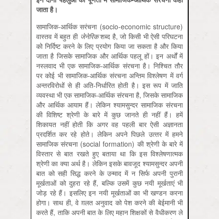
जाता है।
सामाजिक-आर्थिक सरंचना (socio-economic structure)
वास्‍तव में बहुत ही
जेनेरिक
शब्‍द है, जो किसी भी ऐसी परिघटना
को निर्दिष्‍ट करने के लिए प्रयोग किया जा सकता है और किया
जाता है जिसके सामाजिक और आर्थिक पहलू हों। इन अर्थों में
नस्‍लवाद भी एक सामाजिक-आर्थिक संरचना है। निश्चित तौर
पर कोई भी सामाजिक-आर्थिक संरचना अन्तिम विश्‍लेषण में वर्ग
अन्‍तरविरोधों से ही अति-निर्धारित होती है। इस रूप में जाति
व्‍यवस्‍था भी एक सामाजिक-आर्थिक संरचना है, जिसके सामाजिक
और आर्थिक आयाम हैं। लेकिन श्‍यामसुन्‍दर सामाजिक संरचना
की विशिष्‍ट श्रेणी के बारे में कुछ जानते ही नहीं हैं। हमें
शिकायत नहीं होती कि अगर वह पहली बार ऐसी अज्ञानता
प्रदर्शित कर रहे होते। लेकिन अपने पिछले उत्‍तर में हमने
सामाजिक संरचना (social formation) की श्रेणी के बारे में
विस्‍तार से बात रखते हुए बताया था कि इस विश्‍लेषणात्‍मक
श्रेणी का क्‍या अर्थ है। लेकिन इसके बावजूद श्‍यामसुन्‍दर अपनी
बात को सही सिद्ध करने के उन्‍माद में न सिर्फ अपनी पुरानी
मूर्खताओं को दुहरा रहे हैं, बल्कि उसमें कुछ नयी मूर्खताएं भी
जोड़ रहे हैं। इसलिए इन नयी मूर्खताओं का भी खण्‍डन करना
होगा। साथ ही, वे ग़लत अनुवाद को पेश करने की बेईमानी भी
करते हैं, ताकि अपनी बात के लिए महान शिक्षकों से वैधीकरण ले