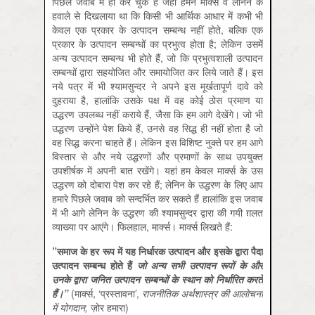
पिछले जवाब में ही कर चुके हैं जहां हमने मार्क्‍स व लेनिन के
हवाले से दिखलाया था कि किसी भी आर्थिक आधार में कभी भी
केवल एक प्रकार के उत्‍पादन सम्‍बन्‍ध नहीं होते, बल्कि एक
प्रकार के उत्‍पादन सम्‍बन्‍धों का प्रभुत्‍व होता है; लेकिन उसमें
अन्‍य उत्‍पादन सम्‍बन्‍ध भी होते हैं, जो कि प्रभुत्‍वशाली उत्‍पादन
सम्‍बन्‍धों द्वारा सहयोजित और समायोजित कर लिये जाते हैं। इस
नये पत्र में भी श्‍यामसुन्‍दर ने अपने इस मूर्खतापूर्ण दावे को
दुहराया है, हालांकि उसके पक्ष में वह कोई ठोस प्रमाण या
उद्धरण उपलब्‍ध नहीं कराये हैं, जैसा कि हम आगे देखेंगे। जो भी
उद्धरण उन्‍होंने पेश किये हैं, उनसे वह सिद्ध ही नहीं होता है जो
वह सिद्ध करना चाहते हैं। लेकिन इस विशिष्‍ट नुक्‍ते पर हम आगे
विस्‍तार से और नये उद्धरणों और प्रमाणों के साथ उपयुक्‍त
उपशीर्षक में अपनी बात रखेंगे। यहां हम केवल मार्क्‍स के उस
उद्धरण को दोबारा पेश कर रहे हैं; लेनिन के उद्धरण के लिए आप
हमारे पिछले जवाब को सन्‍दर्भित कर सकते हैं हालांकि इस जवाब
में भी आगे लेनिन के उद्धरण की श्‍यामसुन्‍दर द्वारा की गयी ग़लत
व्‍याख्‍या पर आएंगे। फिलहाल, मार्क्‍स। मार्क्‍स लिखते हैं:
”समाज के हर रूप में यह निर्धारक उत्‍पादन और इसके द्वारा पैदा
उत्‍पादन सम्‍बन्‍ध होते हैं
जो अन्‍य सभी उत्‍पादन रूपों के और
उनके द्वारा जनित उत्‍पादन सम्‍बन्‍धों के स्‍थान को निर्धारित करते
हैं।”
(मार्क्‍स, ‘प्रस्‍तावना’,
राजनीतिक अर्थशास्‍त्र की आलोचना
में योगदान,
ज़ोर हमारा)