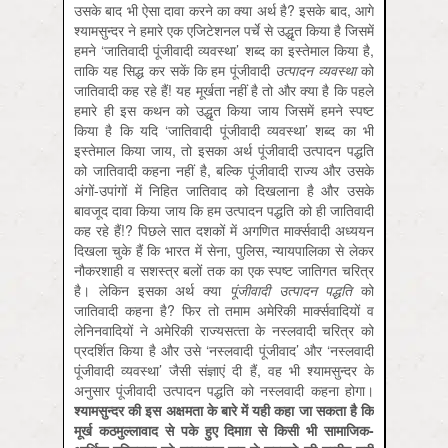
उसके बाद भी ऐसा दावा करने का क्‍या अर्थ है? इसके बाद, आगे
श्‍यामसुन्‍दर ने हमारे एक एजिटेशनल पर्चे से उद्धृत किया है जिसमें
हमने ‘जातिवादी पूंजीवादी व्‍यवस्‍था’ शब्‍द का इस्‍तेमाल किया है,
ताकि यह सिद्ध कर सकें कि हम पूंजीवादी
उत्‍पादन व्‍यवस्‍था
को
जातिवादी कह रहे हैं! यह मूर्खता नहीं है तो और क्‍या है कि पहले
हमारे ही इस कथन को उद्धृत किया जाय जिसमें हमने स्‍पष्‍ट
किया है कि यदि ‘जातिवादी पूंजीवादी व्‍यवस्‍था’ शब्‍द का भी
इस्‍तेमाल किया जाय, तो इसका अर्थ पूंजीवादी उत्‍पादन पद्धति
को जातिवादी कहना नहीं है, बल्कि पूंजीवादी राज्‍य और उसके
अंगों-उपांगों में निहित जातिवाद को दिखलाना है और उसके
बावजूद दावा किया जाय कि हम उत्‍पादन पद्धति को ही जातिवादी
कह रहे हैं!? पिछले सात दशकों में अगणित मार्क्‍सवादी अध्‍ययन
दिखला चुके हैं कि भारत में सेना, पुलिस, न्‍यायपालिका से लेकर
नौकरशाही व सशस्‍त्र बलों तक का एक स्‍पष्‍ट जातिगत चरित्र
है। लेकिन इसका अर्थ क्‍या
पूंजीवादी उत्‍पादन पद्धति
को
जातिवादी कहना है? फिर तो तमाम अमेरिकी मार्क्‍सवादियों व
लेनिनवादियों ने अमेरिकी राज्‍यसत्‍ता के नस्‍लवादी चरित्र को
प्रदर्शित किया है और उसे ‘नस्‍लवादी पूंजीवाद’ और ‘नस्‍लवादी
पूंजीवादी व्‍यवस्‍था’ जैसी संज्ञाएं दी हैं, वह भी श्‍यामसुन्‍दर के
अनुसार पूंजीवादी उत्‍पादन पद्धति को नस्‍लवादी कहना होगा।
श्‍यामसुन्‍दर की इस अक्षमता के बारे में यही कहा जा सकता है कि
मूर्ख कठमुल्‍लावाद से पके हुए दिमाग़ से किसी भी सामाजिक-