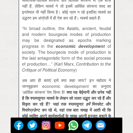
नहीं हैं, लेकिन मार्क्‍स ने तो इसमें आर्थिक संरचना शब्‍द का
इस्‍तेमाल भी नहीं किया है। कोई भ्रम न रहे इसलिए मार्क्‍स का
उद्धरण हम अंग्रेज़ी में ही पेश कर रहे हैं। मार्क्‍स कहते हैं:
“In broad outline, the Asiatic, ancient, feudal
and modern bourgeois modes of production
may be designated as epochs marking
progress in the
economic development
of
society. The bourgeois mode of production is
the last antagonistic form of the social process
of production…” (Karl Marx,
Contribution to the
Critique of Political Economy
)
अब आप ही बताएं इसे क्‍या कहा जाय? इन महोदय ने
जानबूझकर economic development का अनुवाद
‘आर्थिक संरचना’ पेश किया है!
क्‍या यह बेईमानी और फ़रेब नहीं
है कि श्‍यामसुन्‍दर मार्क्‍स के लेखन को ग़लत उद्धृत कर रहे हैं और
विकृत कर रहे हैं? जहां तक श्‍यामसुन्‍दर
हमें
मिस्‍कोट और
मिसरेप्रज़ेण्‍ट कर रहे थे, वहां तक बात समझ में आती थी कि
कोई व्‍यक्ति अपने कार्यकर्ताओं के समक्ष अपनी इज्‍जत बचाने के
लिए कहां तक जा सकता है; लेकिन अपने आपको मार्क्‍सवादी
क़रार देने वाला एक व्‍यक्ति यदि महान शिक्षकों की बातों को ही