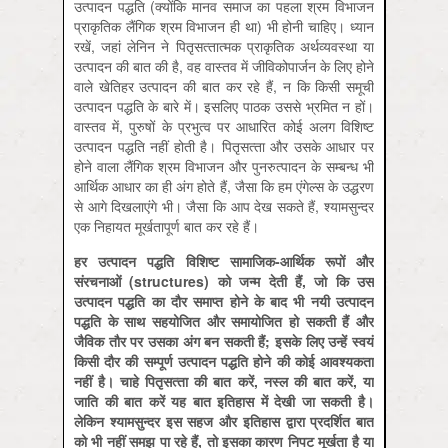
उत्‍पादन पद्धति (क्‍योंकि मानव समाज का पहला श्रम विभाजन
प्राकृतिक लैंगिक श्रम विभाजन ही था) भी होनी चाहिए। ध्‍यान
रखें, जहां लेनिन ने पितृसत्‍तात्‍मक प्राकृतिक अर्थव्‍यवस्‍था या
उत्‍पादन की बात की है, वह वास्‍तव में जीविकोपार्जन के लिए होने
वाले खेतिहर उत्‍पादन की बात कर रहे हैं, न कि किसी समूची
उत्‍पादन पद्धति के बारे में। इसलिए पाठक उससे भ्रमित न हों।
वास्‍तव में, पुरुषों के प्रभुत्‍व पर आधारित कोई अलग विशिष्‍ट
उत्‍पादन पद्धति नहीं होती है। पितृसत्‍ता और उसके आधार पर
होने वाला लैंगिक श्रम विभाजन और पुनरुत्‍पादन के सम्‍बन्‍ध भी
आर्थिक आधार का ही अंग होते हैं, जैसा कि हम एंगेल्‍स के उद्धरण
से आगे दिखलाएंगे भी। जैसा कि आप देख सकते हैं, श्‍यामसुन्‍दर
एक निहायत मूर्खतापूर्ण बात कर रहे हैं।
हर उत्‍पादन पद्धति विशिष्‍ट सामाजिक-आर्थिक रूपों और
संरचनाओं (
structures) को जन्‍म देती हैं, जो कि उस
उत्‍पादन पद्धति का दौर समाप्‍त होने के बाद भी नयी उत्‍पादन
पद्धति के साथ सहयोजित और समायोजित हो सकती हैं और
जैविक तौर पर उसका अंग बन सकती हैं; इसके लिए उन्‍हें स्‍वयं
किसी दौर की सम्‍पूर्ण उत्‍पादन पद्धति होने की कोई आवश्‍यकता
नहीं है। चाहे पितृसत्‍ता की बात करें, नस्‍ल की बात करें, या
जाति की बात करें यह बात इतिहास में देखी जा सकती है।
लेकिन श्‍यामसुन्‍दर इस सहज और इतिहास द्वारा प्रदर्शित बात
को भी नहीं समझ पा रहे हैं, तो इसका कारण निपट मूर्खता है या