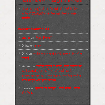
दिल्ली के जन्तर-मन्तर पर छात्रों-युवाओं का विरोध प्रदर्शन
‘नोएडा के मज़दूरों और कार्यकर्ताओं की रिहाई के लिए
अभियान’ (CaRWAN) के बैनर तले दिल्ली में विरोध
प्रदर्शन
Recent Comments
sneha
on
बिगुल पुस्तिकाएँ
Dhiraj
on
सम्पर्क
D. K
on
कश्मीर के हालात और मोदी सरकार के दावों की
सच्चाई
vikrant
on
कर्नाटक चुनावों के नतीजे, मोदी सरकार की
बढ़ती अलोकप्रियता, फ़ासिस्टों की बढ़ती बेचैनी,
साम्प्रदायिक उन्माद व अन्धराष्ट्रवादी लहर पैदा करने की
बढ़ती साज़िशें और हमारे कार्यभार
Kanak
on
पुस्‍तकों की पीडीएफ : कार्ल मार्क्‍स : जीवन
और शिक्षाएं