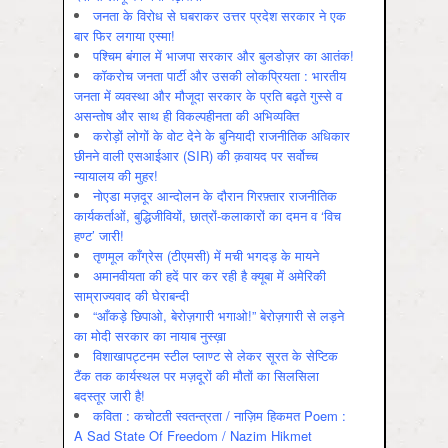
जनता के विरोध से घबराकर उत्तर प्रदेश सरकार ने एक
बार फिर लगाया एस्मा!
पश्चिम बंगाल में भाजपा सरकार और बुलडोज़र का आतंक!
कॉकरोच जनता पार्टी और उसकी लोकप्रियता : भारतीय
जनता में व्‍यवस्‍था और मौजूदा सरकार के प्रति बढ़ते गुस्‍से व
असन्‍तोष और साथ ही विकल्‍पहीनता की अभिव्‍यक्ति
करोड़ों लोगों के वोट देने के बुनियादी राजनीतिक अधिकार
छीनने वाली एसआईआर (SIR) की क़वायद पर सर्वोच्च
न्यायालय की मुहर!
नोएडा मज़दूर आन्दोलन के दौरान गिरफ़्तार राजनीतिक
कार्यकर्ताओं, बुद्धिजीवियों, छात्रों-कलाकारों का दमन व ‘विच
हण्ट’ जारी!
तृणमूल काँग्रेस (टीएमसी) में मची भगदड़ के मायने
अमानवीयता की हदें पार कर रही है क्यूबा में अमेरिकी
साम्राज्यवाद की घेराबन्दी
“आँकड़े छिपाओ, बेरोज़गारी भगाओ!” बेरोज़गारी से लड़ने
का मोदी सरकार का नायाब नुस्ख़ा
विशाखापट्टनम स्टील प्लाण्ट से लेकर सूरत के सेप्टिक
टैंक तक कार्यस्थल पर मज़दूरों की मौतों का सिलसिला
बदस्तूर जारी है!
कविता : कचोटती स्वतन्त्रता / नाज़िम हिकमत Poem :
A Sad State Of Freedom / Nazim Hikmet