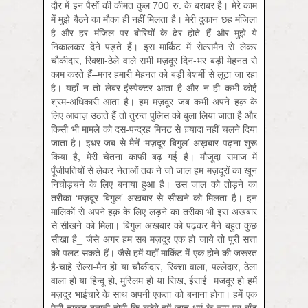
दौर में इन पैसों की कीमत कुल 700 रु. के बराबर है। मेरे काम
में मुझे बैठने का मौका ही नहीं मिलता है। मेरी दुकान छह मंजिला
है और हर मंजिल पर बोरियों के ढेर होते हैं और मुझे ये
निकालकर देने पड़ते हैं। इस मार्किट में सेल्समैन से लेकर
चौकीदार, रिक्शा-ठेले वाले सभी मज़दूर दिन-भर बड़ी मेहनत से
काम करते हैं–मगर हमारी मेहनत को बड़ी बेशर्मी से लूटा जा रहा
है। यहाँ न तो लेबर-इंस्पेक्टर आता है और न ही कभी कोई
श्रम-अधिकारी आता है। हम मज़दूर जब कभी अपने हक़ के
लिए आवाज़ उठाते हैं तो तुरन्त पुलिस को बुला लिया जाता है और
किसी भी मामले को दस-पन्द्रह मिनट से ज़्यादा नहीं चलने दिया
जाता है। इधर जब से मैनें ‘मज़दूर बिगुल’ अख़बार पढ़ना शुरू
किया है, मेरी चेतना काफी बढ़ गई है। मौजूदा समाज में
पूँजीपतियों से लेकर नेताओं तक ने जो जाल हम मज़दूरों का खून
निचोड़चने के लिए बनाया हुआ है। उस जाल को तोड़ने का
तरीका ‘मज़दूर बिगुल’ अखबार से सीखने को मिलता है। इन
मालिकों से अपने हक़ के लिए लड़ने का तरीका भी इस अखबार
से सीखने को मिला। बिगुल अखबार को पढ़कर मैने बहुत कुछ
सीखा है_ जैसे अगर हम सब मज़दूर एक हो जाये तो पूरी सत्ता
को पलट सकते हैं। जैसे हमें यहाँ मार्किट में एक होने की जरूरत
है-चाहे सेल्स-मैन हो या चौकीदार, रिक्शा वाला, पल्लेदार, ठेला
वाला हो या हिन्दू हो, मुस्लिम हो या सिख, ईसाई मजदूर हो हमें
मज़दूर भाईचारे के साथ अपनी एकता को बनाना होगा। हमें एक
ऐसी ताकत बनानी होगी कि लूटेरे हमें जात-धर्म के नाम पर बाँट