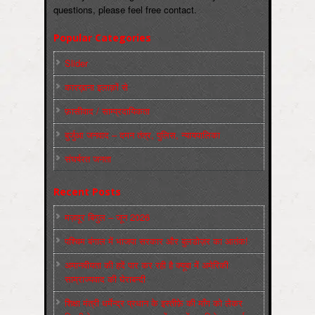
questions, please feel free contact.
Popular Categories
Slider
कारख़ाना इलाक़ों से
फ़ासीवाद / साम्‍प्रदायिकता
बुर्जुआ जनवाद – दमन तंत्र, पुलिस, न्‍यायपालिका
संघर्षरत जनता
Recent Posts
मज़दूर बिगुल – जून 2026
पश्चिम बंगाल में भाजपा सरकार और बुलडोज़र का आतंक!
अमानवीयता की हदें पार कर रही है क्यूबा में अमेरिकी
साम्राज्यवाद की घेराबन्दी
शिक्षा मंत्री धर्मेन्द्र प्रधान के इस्तीफ़े की माँग को लेकर