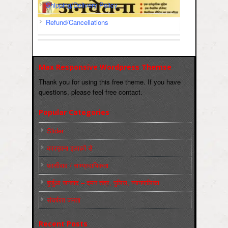
Shipping/Delivery Policy
Refund/Cancellations
Max Responsive Wordpress Themse
Thank you for using this free theme. If you have
questions, please feel free contact.
Popular Categories
Slider
कारख़ाना इलाक़ों से
फ़ासीवाद / साम्‍प्रदायिकता
बुर्जुआ जनवाद – दमन तंत्र, पुलिस, न्‍यायपालिका
संघर्षरत जनता
Recent Posts