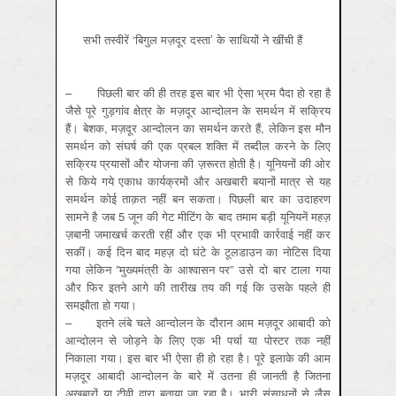
सभी तस्‍वीरें ‘बिगुल मज़दूर दस्‍ता’ के साथियों ने खींची हैं
– पिछली बार की ही तरह इस बार भी ऐसा भ्रम पैदा हो रहा है
जैसे पूरे गुड़गांव क्षेत्र के मज़दूर आन्‍दोलन के समर्थन में सक्रिय
हैं। बेशक, मज़दूर आन्‍दोलन का समर्थन करते हैं, लेकिन इस मौन
समर्थन को संघर्ष की एक प्रबल शक्ति में तब्‍दील करने के लिए
सक्रिय प्रयासों और योजना की ज़रूरत होती है। यूनियनों की ओर
से किये गये एकाध कार्यक्रमों और अखबारी बयानों मात्र से यह
समर्थन कोई ताक़त नहीं बन सकता। पिछली बार का उदाहरण
सामने है जब 5 जून की गेट मीटिंग के बाद तमाम बड़ी यूनियनें महज़
ज़बानी जमाखर्च करती रहीं और एक भी प्रभावी कार्रवाई नहीं कर
सकीं। कई दिन बाद महज़ दो घंटे के टूलडाउन का नोटिस दिया
गया लेकिन ”मुख्‍यमंत्री के आश्‍वासन पर” उसे दो बार टाला गया
और फिर इतने आगे की तारीख तय की गई कि उसके पहले ही
समझौता हो गया।
– इतने लंबे चले आन्दोलन के दौरान आम मज़दूर आबादी को
आन्‍दोलन से जोड़ने के लिए एक भी पर्चा या पोस्‍टर तक नहीं
निकाला गया। इस बार भी ऐसा ही हो रहा है। पूरे इलाके की आम
मज़दूर आबादी आन्‍दोलन के बारे में उतना ही जानती है जितना
अख़बारों या टीवी द्वारा बताया जा रहा है। भारी संसाधनों से लैस