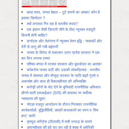
बारह साल, जनता बेहाल – टूटे सपनों का अम्बार! कौन है
इसका ज़िम्मेदार ?
क्यों लगातार गिर रहा है भारतीय रुपया?
एक इंसान जैसी ज़िन्दगी जीने के लिए न्यूनतम मज़दूरी
कितनी होनी चाहिए?
कर्नाटक और तेलंगाना में न्यूनतम वेतन वृद्धि : नाकाफ़ी और
देरी से लागू की गयी बढ़ोत्तरी
जनता के विरोध से घबराकर उत्तर प्रदेश सरकार ने एक
बार फिर लगाया एस्मा!
पश्चिम बंगाल में भाजपा सरकार और बुलडोज़र का आतंक!
कॉकरोच जनता पार्टी और उसकी लोकप्रियता : भारतीय
जनता में व्‍यवस्‍था और मौजूदा सरकार के प्रति बढ़ते गुस्‍से व
असन्‍तोष और साथ ही विकल्‍पहीनता की अभिव्‍यक्ति
करोड़ों लोगों के वोट देने के बुनियादी राजनीतिक अधिकार
छीनने वाली एसआईआर (SIR) की क़वायद पर सर्वोच्च
न्यायालय की मुहर!
नोएडा मज़दूर आन्दोलन के दौरान गिरफ़्तार राजनीतिक
कार्यकर्ताओं, बुद्धिजीवियों, छात्रों-कलाकारों का दमन व ‘विच
हण्ट’ जारी!
तृणमूल काँग्रेस (टीएमसी) में मची भगदड़ के मायने
अमानवीयता की हदें पार कर रही है क्यूबा में अमेरिकी