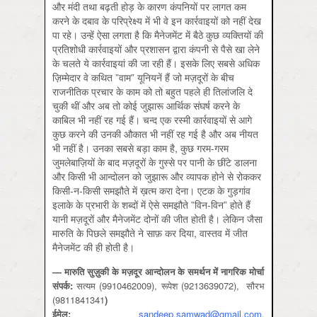
और मंदी तथा बढ़ती होड़ के कारण कंपनियों पर लागत कम
करने के दबाव के परिप्रेक्ष्‍य में भी वे इन कार्रवाइयों को नहीं देख
पा रहे। उन्‍हें ऐसा लगता है कि मैनेजमेंट में बैठे कुछ व्‍यक्तियों की
प्रतिशोधी कार्रवाइयों और प्रशासन द्वारा कंपनी से पैसे खा लेने
के चलते ये कार्रवाइयां की जा रही हैं। इसके लिए सबसे अधिक
ज़ि‍म्‍मेदार वे कथित ”वाम” यूनियनें हैं जो मज़दूरों के बीच
राजनीतिक प्रचार के काम को तो बहुत पहले ही तिलांजलि दे
चुकी थीं और अब तो कोई जुझारू आर्थिक संघर्ष करने के
काबिल भी नहीं रह गई हैं। चन्‍द एक रस्‍मी कार्रवाइयों से आगे
कुछ करने की उनकी औकात भी नहीं रह गई है और अब नीयत
भी नहीं है। उनका सबसे बड़ा काम है, कुछ गरम-गरम
जुमलेबाज़ि‍यों के बाद मज़दूरों के गुस्‍से पर पानी के छींटे डालना
और किसी भी आन्‍दोलन को जुझारू और व्‍यापक होने से रोककर
किसी-न-किसी समझौते में ख़त्‍म करा देना। एटक के गुड़गांव
इलाके के प्रभारी के शब्‍दों में ऐसे समझौते ”विन-विन” होते हैं
यानी मज़दूरों और मैनेजमेंट दोनों की जीत होती है। लेकिन जैसा
मारुति के पिछले समझौते ने साफ़ कर दिया, वास्‍तव में जीत
मैनेजमेंट की ही होती है।
— मारुति सुज़ुकी के मज़दूर आन्‍दोलन के समर्थन में नागरिक मोर्चा
संपर्क:
सत्‍यम (9910462009), रूपेश (9213639072), सौरभ
(9811841341
)
ईमेल:
sandeep.samwad@gmail.com
,