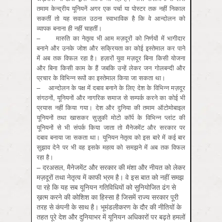
तमाम केन्‍द्रीय यूनियनें अगर एक पर्चा या पोस्‍टर तक नहीं निकाल
सकतीं तो यह सवाल उठना स्‍वाभाविक है कि वे आन्‍दोलन को
व्‍यापक बनाना ही नहीं चाहतीं।
– मारुति का नेतृत्‍व भी आम मज़दूरों को निर्णयों में भागीदार
बनाने और उनके जोश और सक्रियता का कोई इस्‍तेमाल कर पाने
में अब तक विफल रहा है। हज़ारों युवा मज़दूर बिना किसी योजना
और बिना किसी काम के हैं जबकि उन्‍हें लेकर जन गोलबन्‍दी और
प्रचार के विभिन्‍न रूपों का इस्‍तेमाल किया जा सकता था।
– आन्‍दोलन के पक्ष में दबाव बनाने के लिए देश के विभिन्‍न मज़दूर
संगठनों, यूनियनों और नागरिक समाज से सम्‍पर्क करने का कोई भी
प्रयास नहीं किया गया। देश और दुनिया की तमाम ऑटोमोबाइल
यूनियनों तथा खासकर सुज़ुकी मोटो कॉर्प के विभिन्‍न प्‍लांट की
यूनियनों से भी संपर्क किया जाता तो मैनेजमेंट और सरकार पर
दबाव बनाया जा सकता था। यूनियन नेतृत्‍व को इस बारे में कई बार
सुझाव देने पर भी वह इसके महत्‍व को समझने में अब तक विफल
रहा है।
– दरअसल, मैनेजमेंट और सरकार की मंशा और नीयत को लेकर
मज़दूरों तथा नेतृत्‍व में काफी भ्रम है। वे इस बात को नहीं समझ
पा रहे कि यह सब यूनियन गतिविधियों को सुनियोजित ढंग से
ख़त्‍म करने की कोशिश का हिस्‍सा है जिसमें राज्‍य सरकार पूरी
तरह से कंपनी के साथ है। भूमंडलीकरण के दौर की नीतियों के
तहत पूरे देश और दुनियाभर में यूनियन अधिकारों पर बढ़ते हमलों