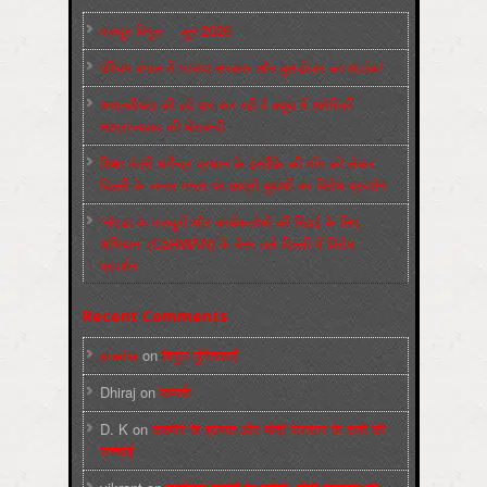
मज़दूर बिगुल – जून 2026
पश्चिम बंगाल में भाजपा सरकार और बुलडोज़र का आतंक!
अमानवीयता की हदें पार कर रही है क्यूबा में अमेरिकी
साम्राज्यवाद की घेराबन्दी
शिक्षा मंत्री धर्मेन्द्र प्रधान के इस्तीफ़े की माँग को लेकर
दिल्ली के जन्तर-मन्तर पर छात्रों-युवाओं का विरोध प्रदर्शन
‘नोएडा के मज़दूरों और कार्यकर्ताओं की रिहाई के लिए
अभियान’ (CaRWAN) के बैनर तले दिल्ली में विरोध
प्रदर्शन
Recent Comments
sneha
on
बिगुल पुस्तिकाएँ
Dhiraj
on
सम्पर्क
D. K
on
कश्मीर के हालात और मोदी सरकार के दावों की
सच्चाई