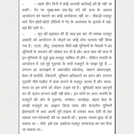
– – पहले तीन दिनों में कोई प्रभावी कार्रवाई की ही नहीं जा
सकी। गेट पर सुबह-शाम एक-डेढ़ घंटे की सभा के अलावा
आन्‍दोलन को चलाने का कोई कार्यक्रम नहीं था। सैकड़ों मज़दूर
सारे दिन छोटी-छोटी टोलियों में गेट के आसपास के इलाके में यहां-
वहां बैठे रहते थे।
– – जून की हड़ताल की ही तरह इस बार भी व्‍यापक मज़दूर
आबादी को आन्‍दोलन से जोड़ने का कोई ठोस प्रयास नहीं किया
गया है। एटक, सीटू, एचएमएस जैसी बड़ी यूनियनों के नेताओं ने 40
यूनियनों के समर्थन की घोषणा कर दी है और आज शाम की सभा में
इन यूनियनों से जुड़े कुछ मज़दूर शामिल भी होंगे। लेकिन मारुति के
आन्‍दोलन में उठे मुद्दे गुड़गांव के सभी मज़दूरों के साझा मुद्दे हैं —
लगभग हर कारख़ाने में अमानवीय वर्कलोड, जबरन ओवरटाइम,
वेतन से कटौती, ठेकेदारी, यूनियन अधिकारों का हनन और लगभग
गुलामी जैसे माहौल में काम कराने से मज़दूर त्रस्‍त हैं और समय-
समय पर इन मांगों को लेकर लड़ते रहे हैं। बुनियादी श्रम क़ानूनों
का भी पालन लगभग कहीं नहीं होता। इन मांगों पर अगर मारुति के
मज़दूरों की ओर से गुडगांव, मानेसर, धारूहेड़ा, बवाल बेल्‍ट के
लाखों मज़दूरों का आह्वान किया जाता और केन्‍द्रीय यूनियनें
ईमानदारी से तथा अपनी पूरी ताक़त से उसका साथ देतीं तो एक
व्‍यापक जन-गोलबन्‍दी की जा सकती थी। इसका स्‍वरूप कुछ भी हो
सकता था – जैसे, इसे एक ज़बर्दस्‍त मज़दूर सत्‍याग्रह का रूप दिया
जा सकता था।