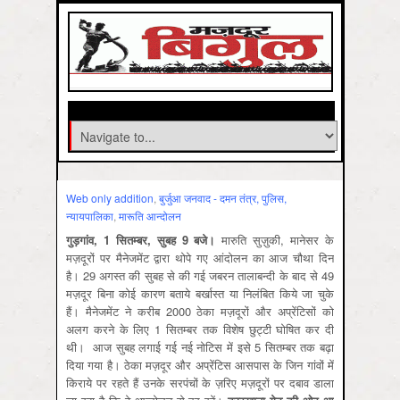
Web only addition
,
बुर्जुआ जनवाद - दमन तंत्र, पुलिस,
न्‍यायपालिका
,
मारूति आन्‍दोलन
गुड़गांव, 1 सितम्‍बर, सुबह 9 बजे।
मारुति सुज़ुकी, मानेसर के
मज़दूरों पर मैनेजमेंट द्वारा थोपे गए आंदोलन का आज चौथा दिन
है। 29 अगस्‍त की सुबह से की गई जबरन तालाबन्‍दी के बाद से 49
मज़दूर बिना कोई कारण बताये बर्खास्‍त या निलंबित किये जा चुके
हैं। मैनेजमेंट ने करीब 2000 ठेका मज़दूरों और अप्रेंटि‍सों को
अलग करने के लि‍ए 1 सि‍तम्‍बर तक वि‍शेष छुट्टी घोषि‍त कर दी
थी। आज सुबह लगाई गई नई नोटि‍स में इसे 5 सि‍तम्‍बर तक बढ़ा
दि‍या गया है। ठेका मज़दूर और अप्रेंटि‍स आसपास के जि‍न गांवों में
कि‍राये पर रहते हैं उनके सरपंचों के ज़रि‍ए मज़दूरों पर दबाव डाला