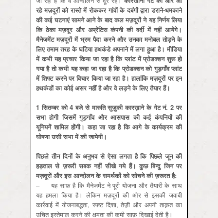
जा रहा है कि‍ वे आन्‍दोलन से दूर रहें।
कारखाना गेट की ओर आ
रहे मज़दूरों को रास्‍ते में रोककर गांवों के दबंगों द्वारा डराने-धमकाने
की कई घटनाएं सामने आने के बाद कल मज़दूरों ने यह नि‍र्णय लि‍या
कि‍ ठेका मज़दूर और अप्रेंटि‍स कंपनी की वर्दी में नहीं आयेंगे।
मैनेजमेंट मज़दूरों में भ्रम पैदा करने और उनका मनोबल तोड़ने के
लिए तमाम तरह के घटिया हथकंडे अपनाने में लगा हुआ है। मीडिया
में कभी यह प्रचार किया जा रहा है कि प्‍लांट में प्रोडक्‍शन शुरू हो
गया है तो कभी यह कहा जा रहा है कि प्रोडक्‍शन को गुड़गाँव प्‍लांट
में शिफ्ट करने पर विचार किया जा रहा है। हालांकि मज़दूरों पर इन
हथकंडों का कोई असर नहीं है और वे लड़ने के लिए तैयार हैं।
1 सितम्‍बर को 4 बजे से मारुति सुज़ुकी कारख़ाने के गेट नं. 2 पर
सभा होगी जिसमें गुड़गाँव और आसपास की कई कंपनियों की
यूनियनें शामिल होंगी। कहा जा रहा है कि आगे के कार्यक्रम की
घोषणा उसी सभा में की जायेगी।
पिछले तीन दिनों के अनुभव से ऐसा लगता है कि पिछले जून की
हड़ताल से ज़रूरी सबक नहीं सीखे गये हैं। कुछ बिन्‍दु जिन पर
मज़दूरों और इस आन्‍दोलन के समर्थकों को सोचने की ज़रूरत है:
– यह साफ़ है कि मैनेजमेंट ने पूरी योजना और तैयारी के साथ
यह हमला किया है। लेकिन मज़दूरों की ओर से इसकी जवाबी
कार्रवाई में योजनाबद्धता, स्‍पष्‍ट दिशा, तेज़ी और अपनी ताक़त का
उचित इस्‍तेमाल करने की क्षमता की कमी साफ़ दिखाई देती है।