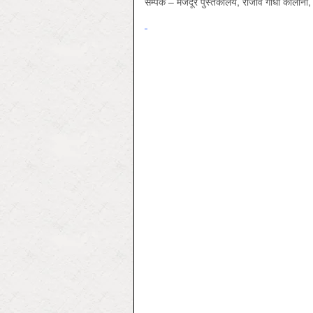
सम्पर्क – मजदूर पुस्तकालय, राजीव गाँधी कालो