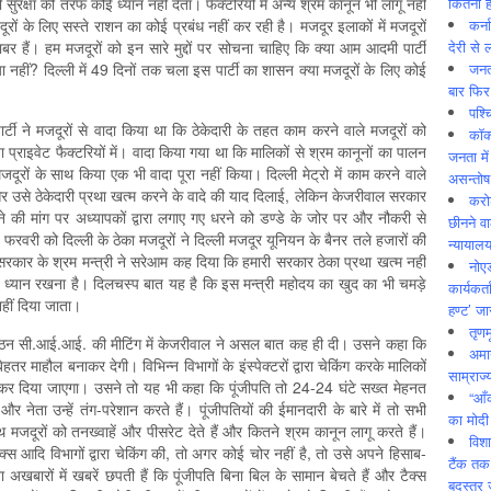
कितनी ह
रक्षा की तरफ कोई ध्यान नहीं देता। फैक्टरियों में अन्य श्रम कानून भी लागू नहीं
कर्न
ूरों के लिए सस्ते राशन का कोई प्रबंध नहीं कर रही है। मजदूर इलाकों में मजदूरों
देरी से 
ाबर हैं। हम मजदूरों को इन सारे मुद्दों पर सोचना चाहिए कि क्या आम आदमी पार्टी
जनत
ा नहीं? दिल्ली में 49 दिनों तक चला इस पार्टी का शासन क्या मजदूरों के लिए कोई
बार फिर
पश्
र्टी ने मजदूरों से वादा किया था कि ठेकेदारी के तहत काम करने वाले मजदूरों को
कॉक
या प्राइवेट फैक्टरियों में। वादा किया गया था कि मालिकों से श्रम कानूनों का पालन
जनता में
रों के साथ किया एक भी वादा पूरा नहीं किया। दिल्ली मेट्रो में काम करने वाले
असन्‍तो
र उसे ठेकेदारी प्रथा खत्म करने के वादे की याद दिलाई, लेकिन केजरीवाल सरकार
करोड
 की मांग पर अध्यापकों द्वारा लगाए गए धरने को डण्डे के जोर पर और नौकरी से
छीनने व
वरी को दिल्ली के ठेका मजदूरों ने दिल्ली मजदूर यूनियन के बैनर तले हजारों की
न्यायाल
रकार के श्रम मन्‍त्री ने सरेआम कह दिया कि हमारी सरकार ठेका प्रथा खत्म नहीं
नोए
भी ध्यान रखना है। दिलचस्प बात यह है कि इस मन्‍त्री महोदय का खुद का भी चमड़े
कार्यकर्
हीं दिया जाता।
हण्ट’ जा
तृणम
 संगठन सी.आई.आई. की मीटिंग में केजरीवाल ने असल बात कह ही दी। उसने कहा कि
अमान
हतर माहौल बनाकर देगी। विभिन्न विभागों के इंस्पेक्टरों द्वारा चेकिंग करके मालिकों
साम्राज्
्म कर दिया जाएगा। उसने तो यह भी कहा कि पूंजीपति तो 24-24 घंटे सख्त मेहनत
“आँ
र नेता उन्हें तंग-परेशान करते हैं। पूंजीपतियों की ईमानदारी के बारे में तो सभी
का मोदी
 मजदूरों को तनख्वाहें और पीसरेट देते हैं और कितने श्रम कानून लागू करते हैं।
विशा
्स आदि विभागों द्वारा चेकिंग की, तो अगर कोई चोर नहीं है, तो उसे अपने हिसाब-
टैंक तक
 अखबारों में खबरें छपती हैं कि पूंजीपति बिना बिल के सामान बेचते हैं और टैक्स
बदस्तूर 