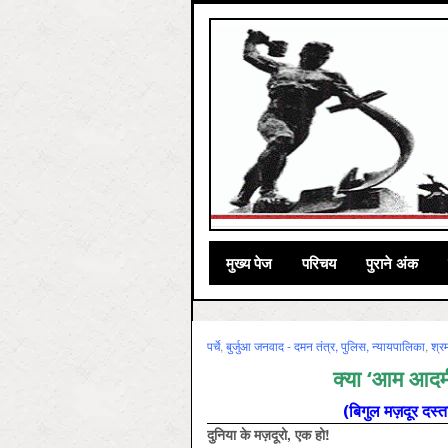
मुख्‍य पेज
परिचय
पुराने अंक
पर्चे
,
बुर्जुआ जनवाद - दमन तंत्र, पुलिस, न्‍यायपालिका
,
श्र
क्या ‘आम आदमी’
(बिगुल मज़दूर दस्ता 
दुनिया के