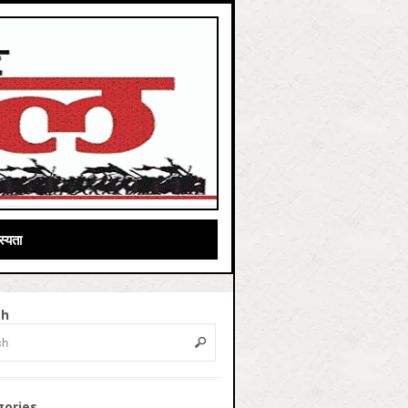
्यता
ch
gories