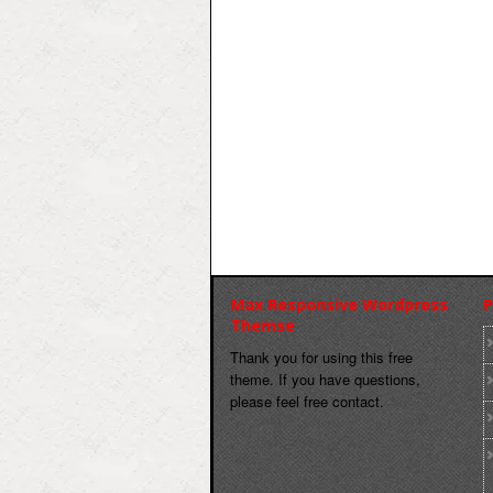
Max Responsive Wordpress
P
Themse
Thank you for using this free
theme. If you have questions,
please feel free contact.