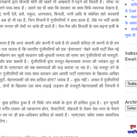
खानों द्वारा बिजली चोरी की खबरें भी अखबारों में पढ़ने को मिलती हैं। सोचा जा
कवि
तने पाक-साफ हैं। उसने यह भी कहा कि सरकार का काम सिर्फ व्यवस्था देखना है,
A Sad 
 यानी रेलें, बसें, स्कूल, अस्पताल, बिजली, पानी आदि से संबंधित सारे सरकारी
महान
 अब हो भी रहा है, जिन विभागों में पूंजीपतियों ने हाथ डाला है, ठेके पर भर्ती करके
के अवस
आम जनता की जेबों पर डाके ही डाले हैं। तेल-गैस और बिजली के दाम बढ़ना इसी के
साथ
चुका है!
जरूरत है कि अगर कथनी और करनी में फर्क है तो असली चरित्र तो करनी से ही तय
 पता चलता है कि भारतीय पूंजीपतियों को एक “ईमानदार” चेहरे वाली पार्टी मिल गई
Subsc
 से मोहभंग कर चुकी साधारण दबी-कुचली जनता को भ्रमा कर पूंजीपतियों को मजदूरों-
Email
और बचा सकती है। पूंजीपतियों द्वारा मजदूर-मेहनतकश जनता की भयंकर लूट से
ों के भ्रष्टाचार को सब समस्याओं की जड़ बताया जा रहा है। यह मजदूर वर्ग के
ष्ट पूंजीपतियों को पाक-साफ बताकर आम आदमी पार्टी भ्रष्टाचार के खिलाफ आखिर
ों- मेहनतकशों को क्या हासिल होगा? जवाब है – कुछ नहीं। असल में पूंजीपतियों
ाचार, दोनों के खिलाफ एक साथ लड़ाई लड़कर ही मजदूरों-मेहनतकशों की जिन्दगी में
Archi
कुछ हासिल हुआ है तो सिर्फ जन-संघर्ष के द्वारा ही हासिल हुआ है। इन चुनावी
Archiv
वर्गीय ताकत को पहचानना होगा, फैक्टरियों, मोहल्लों से लेकर देश-स्तर के पैमाने
नके दम पर ही हक-अधिकार हासिल हो सकते हैं। भ्रष्टाचार समेत तमाम सामाजिक
 होगा।
कुछ 
सम्‍बन