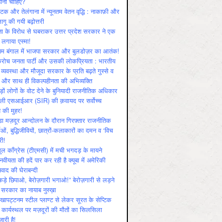
ोनी चाहिए?
ाटक और तेलंगाना में न्यूनतम वेतन वृद्धि : नाकाफ़ी और
लागू की गयी बढ़ोत्तरी
ा के विरोध से घबराकर उत्तर प्रदेश सरकार ने एक
 लगाया एस्मा!
चिम बंगाल में भाजपा सरकार और बुलडोज़र का आतंक!
रोच जनता पार्टी और उसकी लोकप्रियता : भारतीय
 व्‍यवस्‍था और मौजूदा सरकार के प्रति बढ़ते गुस्‍से व
ष और साथ ही विकल्‍पहीनता की अभिव्‍यक्ति
़ों लोगों के वोट देने के बुनियादी राजनीतिक अधिकार
ाली एसआईआर (SIR) की क़वायद पर सर्वोच्च
य की मुहर!
डा मज़दूर आन्दोलन के दौरान गिरफ़्तार राजनीतिक
ताओं, बुद्धिजीवियों, छात्रों-कलाकारों का दमन व ‘विच
री!
ूल काँग्रेस (टीएमसी) में मची भगदड़ के मायने
वीयता की हदें पार कर रही है क्यूबा में अमेरिकी
यवाद की घेराबन्दी
कड़े छिपाओ, बेरोज़गारी भगाओ!” बेरोज़गारी से लड़ने
 सरकार का नायाब नुस्ख़ा
खापट्टनम स्टील प्लाण्ट से लेकर सूरत के सेप्टिक
 कार्यस्थल पर मज़दूरों की मौतों का सिलसिला
जारी है!