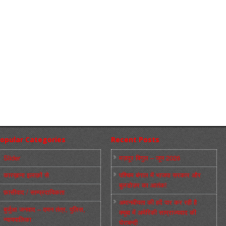
opular Categories
Recent Posts
Slider
मज़दूर बिगुल – जून 2026
कारख़ाना इलाक़ों से
पश्चिम बंगाल में भाजपा सरकार और
बुलडोज़र का आतंक!
फ़ासीवाद / साम्‍प्रदायिकता
अमानवीयता की हदें पार कर रही है
बुर्जुआ जनवाद – दमन तंत्र, पुलिस,
क्यूबा में अमेरिकी साम्राज्यवाद की
न्‍यायपालिका
घेराबन्दी