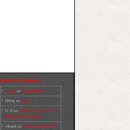
Recent Comments
sneha
on
बिगुल पुस्तिकाएँ
Dhiraj
on
सम्पर्क
D. K
on
कश्मीर के हालात और मोदी
सरकार के दावों की सच्चाई
vikrant
on
कर्नाटक चुनावों के नतीजे,