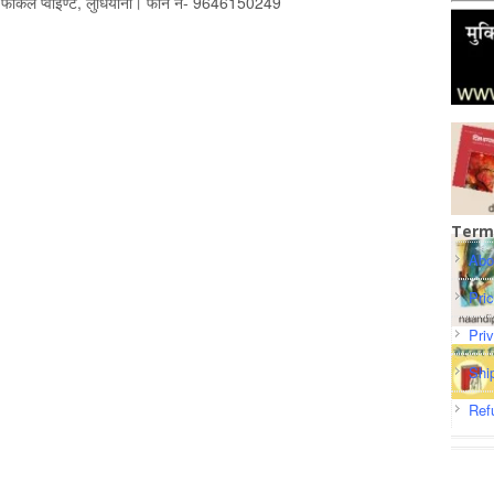
नी, फोकल प्वाइण्ट, लुधियाना। फोन नं- 9646150249
Term
Abo
Pri
Pri
Shi
Ref