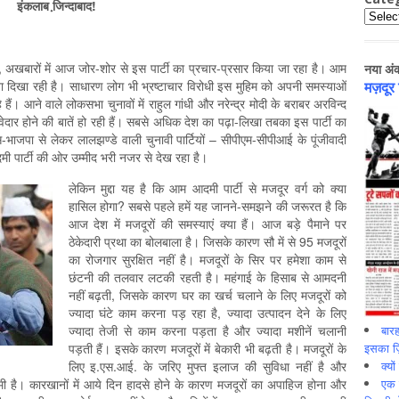
दाबाद!
Catego
ी, अखबारों में आज जोर-शोर से इस पार्टी का प्रचार-प्रसार किया जा रहा है। आम
नया अं
ना दिखा रही है। साधारण लोग भी भ्रष्टाचार विरोधी इस मुहिम को अपनी समस्याओं
मज़दूर
। आने वाले लोकसभा चुनावों में राहुल गांधी और नरेन्द्र मोदी के बराबर अरविन्द
वेदार होने की बातें हो रही हैं। सबसे अधिक देश का पढ़ा-लिखा तबका इस पार्टी का
स-भाजपा से लेकर लालझण्डे वाली चुनावी पार्टियों – सीपीएम-सीपीआई के पूंजीवादी
पार्टी की ओर उम्मीद भरी नजर से देख रहा है।
लेकिन मुद्दा यह है कि आम आदमी पार्टी से मजदूर वर्ग को क्या
हासिल होगा? सबसे पहले हमें यह जानने-समझने की जरूरत है कि
आज देश में मजदूरों की समस्याएं क्या हैं। आज बड़े पैमाने पर
ठेकेदारी प्रथा का बोलबाला है। जिसके कारण सौ में से 95 मजदूरों
का रोजगार सुरक्षित नहीं है। मजदूरों के सिर पर हमेशा काम से
छंटनी की तलवार लटकी रहती है। महंगाई के हिसाब से आमदनी
नहीं बढ़ती, जिसके कारण घर का खर्च चलाने के लिए मजदूरों को
ज्यादा घंटे काम करना पड़ रहा है, ज्यादा उत्पादन देने के लिए
बारह
ज्यादा तेजी से काम करना पड़ता है और ज्यादा मशीनें चलानी
इसका ज़ि
पड़ती हैं। इसके कारण मजदूरों में बेकारी भी बढ़ती है। मजदूरों के
क्यो
लिए इ.एस.आई. के जरिए मुफ्त इलाज की सुविधा नहीं है और
एक इ
कमी है। कारखानों में आये दिन हादसे होने के कारण मजदूरों का अपाहिज होना और