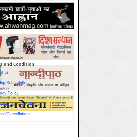
s and Condition
ut us
cing/Subscription
vacy Policy
pping/Delivery Policy
und/Cancellations