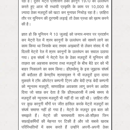
रही हैं। दूसरे मेट्रो प्रशासन ठेका क़ानून 1970 का उल्लंघन
करते हुए आज भी स्थायी प्रकृति के काम पर 10,000 से
ज़्यादा ठेका मज़दूरों को खटा कर मुनाफ़ा निचोड़ रहा है। ज़ाहिरा
तौर पर यूनियन की दूरगामी लड़ाई तो ठेका प्रथा को ख़त्म करने
की है।
ज्ञात हो कि यूनियन ने 10 जुलाई को जन्तर-मन्तर पर प्रदर्शन
कर मेट्रो रेल में श्रम कानूनों के उल्लंघन को सामने लाने का
काम किया था जिसके बाद तमाम अख़बारों से लेकर संसद में भी
दिल्ली मेट्रो रेल में श्रम कानूनों के उल्लंघन का सवाल उठाया
गया। इस संघर्ष ने मेट्रो रेल के ठेका मज़दूरों में यूनियन की
ताक़त का अहसास कराया तथा मज़दूरों के बीच बैठे डर को भी
बाहर निकालने का काम किया। डीएमकेयू के इस जुझारू संघर्ष
की बदौलत ही केन्द्रीय श्रमायुक्त ने भी मज़दूरों द्वारा दायर
मुकदमे मे टॉम ऑपरेटर कम्पनी ट्रिग और बेदी एण्ड बेदी कम्पनी
को न्यूनतम मज़दूरी, साप्ताहिक अवकाश लागू करने का आदेश
दिया जो साफ़ कर देता है कि डीएमआरसी में लम्बे समय से
मज़दूरों को न्यूनतम मज़दूरी भी नहीं दी जा रही थी। ज़ाहिरा तौर
पर कुछ कानूनी माँगों पर जीत हासिल करके मेट्रो मज़दूरों का
संघर्ष समाप्त नहीं हो गया है। मेट्रो के मज़दूर इस बात को
समझते हैं। मेट्रो की चमचमाती शान-ओ-शौक़त जिन
सफ़ाईकर्मियों की मेहनत पर टिकी है और जो सबसे खराब
परिस्थितियों में काम करते हैं उन्होंने अपनी-अपनी ठेका