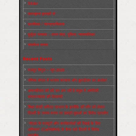
Slider
कारख़ाना इलाक़ों से
फ़ासीवाद / साम्‍प्रदायिकता
बुर्जुआ जनवाद – दमन तंत्र, पुलिस, न्‍यायपालिका
संघर्षरत जनता
Recent Posts
मज़दूर बिगुल – जून 2026
पश्चिम बंगाल में भाजपा सरकार और बुलडोज़र का आतंक!
अमानवीयता की हदें पार कर रही है क्यूबा में अमेरिकी
साम्राज्यवाद की घेराबन्दी
शिक्षा मंत्री धर्मेन्द्र प्रधान के इस्तीफ़े की माँग को लेकर
दिल्ली के जन्तर-मन्तर पर छात्रों-युवाओं का विरोध प्रदर्शन
‘नोएडा के मज़दूरों और कार्यकर्ताओं की रिहाई के लिए
अभियान’ (CaRWAN) के बैनर तले दिल्ली में विरोध
प्रदर्शन