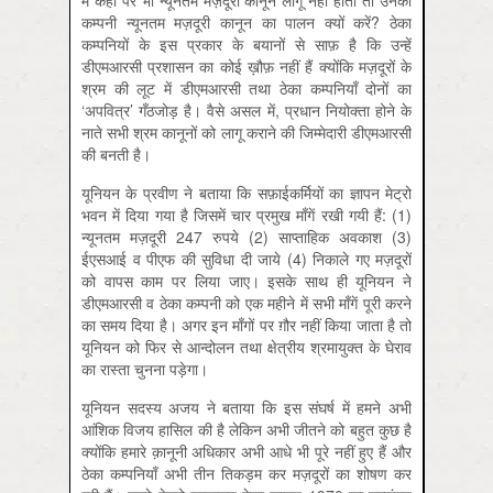
में कहीं पर भी न्यूनतम मज़दूरी कानून लागू नहीं होता तो उनकी
कम्पनी न्यूनतम मज़दूरी कानून का पालन क्यों करें? ठेका
कम्पनियों के इस प्रकार के बयानों से साफ़ है कि उन्हें
डीएमआरसी प्रशासन का कोई ख़ौफ़ नहीं हैं क्योंकि मज़दूरों के
श्रम की लूट में डीएमआरसी तथा ठेका कम्पनियाँ दोनों का
‘अपवित्र’ गँठजोड़ है। वैसे असल में, प्रधान नियोक्ता होने के
नाते सभी श्रम कानूनों को लागू कराने की जिम्मेदारी डीएमआरसी
की बनती है।
यूनियन के प्रवीण ने बताया कि सफ़ाईकर्मियों का ज्ञापन मेट्रो
भवन में दिया गया है जिसमें चार प्रमुख माँगें रखी गयी हैं: (1)
न्यूनतम मज़दूरी 247 रुपये (2) साप्ताहिक अवकाश (3)
ईएसआई व पीएफ की सुविधा दी जाये (4) निकाले गए मज़दूरों
को वापस काम पर लिया जाए। इसके साथ ही यूनियन ने
डीएमआरसी व ठेका कम्पनी को एक महीने में सभी माँगें पूरी करने
का समय दिया है। अगर इन माँगों पर ग़ौर नहीं किया जाता है तो
यूनियन को फिर से आन्दोलन तथा क्षेत्रीय श्रमायुक्त के घेराव
का रास्ता चुनना पड़ेगा।
यूनियन सदस्य अजय ने बताया कि इस संघर्ष में हमने अभी
आंशिक विजय हासिल की है लेकिन अभी जीतने को बहुत कुछ है
क्योंकि हमारे क़ानूनी अधिकार अभी आधे भी पूरे नहीं हुए हैं और
ठेका कम्पनियाँ अभी तीन तिकड़म कर मज़दूरों का शोषण कर