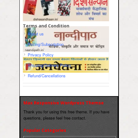
Terms and Condition
About us
Pricing/Subscription
Privacy Policy
Shipping/Delivery Policy
Refund/Cancellations
Max Responsive Wordpress Themse
Thank you for using this free theme. If you have
questions, please feel free contact.
Popular Categories