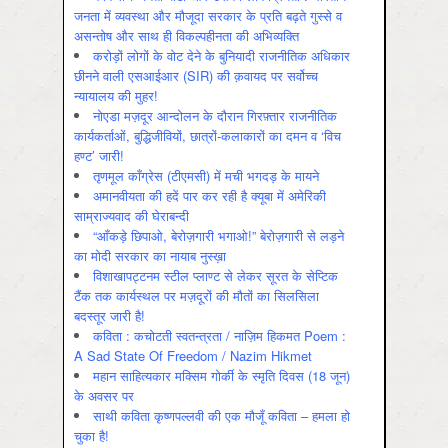
जनता में व्‍यवस्‍था और मौजूदा सरकार के प्रति बढ़ते गुस्‍से व
असन्‍तोष और साथ ही विकल्‍पहीनता की अभिव्‍यक्ति
करोड़ों लोगों के वोट देने के बुनियादी राजनीतिक अधिकार
छीनने वाली एसआईआर (SIR) की क़वायद पर सर्वोच्च
न्यायालय की मुहर!
नोएडा मज़दूर आन्दोलन के दौरान गिरफ़्तार राजनीतिक
कार्यकर्ताओं, बुद्धिजीवियों, छात्रों-कलाकारों का दमन व ‘विच
हण्ट’ जारी!
तृणमूल काँग्रेस (टीएमसी) में मची भगदड़ के मायने
अमानवीयता की हदें पार कर रही है क्यूबा में अमेरिकी
साम्राज्यवाद की घेराबन्दी
“आँकड़े छिपाओ, बेरोज़गारी भगाओ!” बेरोज़गारी से लड़ने
का मोदी सरकार का नायाब नुस्ख़ा
विशाखापट्टनम स्टील प्लाण्ट से लेकर सूरत के सेप्टिक
टैंक तक कार्यस्थल पर मज़दूरों की मौतों का सिलसिला
बदस्तूर जारी है!
कविता : कचोटती स्वतन्त्रता / नाज़िम हिकमत Poem :
A Sad State Of Freedom / Nazim Hikmet
महान साहित्यकार मक्सिम गोर्की के स्मृति दिवस (18 जून)
के अवसर पर
साथी कविता कृष्णपल्लवी की एक मौजूँ कविता – हमला हो
चुका है!