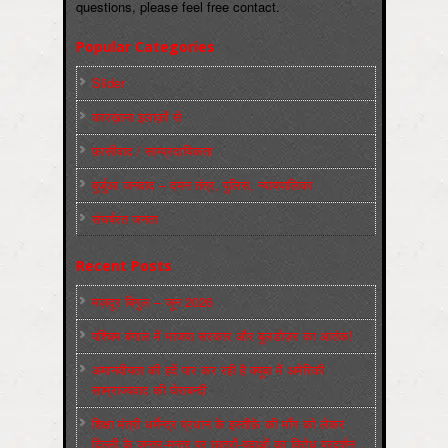
questions, please feel free contact.
Popular Categories
Slider
कारख़ाना इलाक़ों से
फ़ासीवाद / साम्‍प्रदायिकता
बुर्जुआ जनवाद – दमन तंत्र, पुलिस, न्‍यायपालिका
संघर्षरत जनता
Recent Posts
मज़दूर बिगुल – जून 2026
पश्चिम बंगाल में भाजपा सरकार और बुलडोज़र का आतंक!
अमानवीयता की हदें पार कर रही है क्यूबा में अमेरिकी
साम्राज्यवाद की घेराबन्दी
शिक्षा मंत्री धर्मेन्द्र प्रधान के इस्तीफ़े की माँग को लेकर
दिल्ली के जन्तर-मन्तर पर छात्रों-युवाओं का विरोध प्रदर्शन