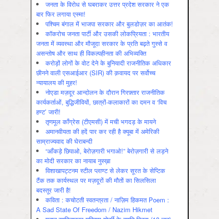
जनता के विरोध से घबराकर उत्तर प्रदेश सरकार ने एक
बार फिर लगाया एस्मा!
पश्चिम बंगाल में भाजपा सरकार और बुलडोज़र का आतंक!
कॉकरोच जनता पार्टी और उसकी लोकप्रियता : भारतीय
जनता में व्‍यवस्‍था और मौजूदा सरकार के प्रति बढ़ते गुस्‍से व
असन्‍तोष और साथ ही विकल्‍पहीनता की अभिव्‍यक्ति
करोड़ों लोगों के वोट देने के बुनियादी राजनीतिक अधिकार
छीनने वाली एसआईआर (SIR) की क़वायद पर सर्वोच्च
न्यायालय की मुहर!
नोएडा मज़दूर आन्दोलन के दौरान गिरफ़्तार राजनीतिक
कार्यकर्ताओं, बुद्धिजीवियों, छात्रों-कलाकारों का दमन व ‘विच
हण्ट’ जारी!
तृणमूल काँग्रेस (टीएमसी) में मची भगदड़ के मायने
अमानवीयता की हदें पार कर रही है क्यूबा में अमेरिकी
साम्राज्यवाद की घेराबन्दी
“आँकड़े छिपाओ, बेरोज़गारी भगाओ!” बेरोज़गारी से लड़ने
का मोदी सरकार का नायाब नुस्ख़ा
विशाखापट्टनम स्टील प्लाण्ट से लेकर सूरत के सेप्टिक
टैंक तक कार्यस्थल पर मज़दूरों की मौतों का सिलसिला
बदस्तूर जारी है!
कविता : कचोटती स्वतन्त्रता / नाज़िम हिकमत Poem :
A Sad State Of Freedom / Nazim Hikmet