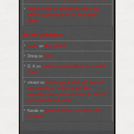
‘नोएडा के मज़दूरों और कार्यकर्ताओं की रिहाई के लिए
अभियान’ (CaRWAN) के बैनर तले दिल्ली में विरोध
प्रदर्शन
Recent Comments
sneha
on
बिगुल पुस्तिकाएँ
Dhiraj
on
सम्पर्क
D. K
on
कश्मीर के हालात और मोदी सरकार के दावों की
सच्चाई
vikrant
on
कर्नाटक चुनावों के नतीजे, मोदी सरकार की
बढ़ती अलोकप्रियता, फ़ासिस्टों की बढ़ती बेचैनी,
साम्प्रदायिक उन्माद व अन्धराष्ट्रवादी लहर पैदा करने की
बढ़ती साज़िशें और हमारे कार्यभार
Kanak
on
पुस्‍तकों की पीडीएफ : कार्ल मार्क्‍स : जीवन
और शिक्षाएं