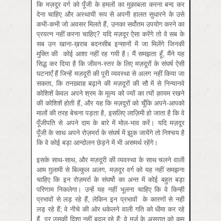
कि मज़दूर वर्ग को पूँजी के हमलों का मुक़ाबला करना बन्द कर
देना चाहिए और अस्थायी रूप से अपनी हालत सुधारने के उसे
कभी-कभी जो अवसर मिलते हैं, उनका सर्वोतम उपयोग करने का
प्रयत्न नहीं करना चाहिए? यदि मज़दूर ऐसा करेंगे तो वे सब के
सब उन खाना-ख़राब बदनसीब इन्सानों में जा मिलेंगे जिनकी
मुक्ति की कोई आशा नहीं रह गयी है। मैं समझता हूँ, मैंने यह
सिद्ध कर दिया है कि जीवन-स्तर के लिए मज़दूरों के संघर्ष ऐसी
घटनाएँ हैं जिन्हें मज़दूरी की पूरी व्यवस्था से अलग नहीं किया जा
सकता, कि तनख़्वाह बढ़ाने की मज़दूरों की सौ में से निन्यानवे
कोशिशें केवल अपने श्रम के मूल्य को ज्यों का त्यों क़ायम रखने
की कोशिशें होती हैं, और यह कि मज़दूरों को चूँकि अपने-आपको
मालों की तरह बेचना पड़ता है, इसलिए लाज़िमी हो जाता है कि वे
पूँजीपति से अपने दाम के बारे में मोल-भाव करें। यदि मज़दूर
पूँजी के साथ अपने रोज़मर्रा के संघर्ष में झुक जायेंगे तो निश्चय है
कि वे कोई बड़ा आन्दोलन छेड़ने में भी असमर्थ रहेंगे।
इसके साथ-साथ, और मज़दूरी की व्यवस्था के साथ चलने वाली
आम ग़ुलामी से बिल्कुल अलग, मज़दूर वर्ग को यह नहीं समझना
चाहिए कि इन रोज़मर्रा के संघर्षो का अन्त में कोई बहुत बड़ा
परिणाम निकलेगा। उन्हें यह नहीं भूलना चाहिए कि वे किन्हीं
प्रभावों से लड़ रहे हैं, लेकिन इन प्रभावों के कारणों से नहीं
लड़ रहे हैं; वे नीचे की ओर धकेलने वाली गति को धीमा कर रहे
हैं, पर उसकी दिशा नहीं बदल रहे हैं; वे मर्ज़ के असरात को कम