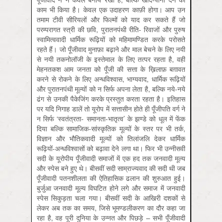
काम भी किया है। केवल एक उदाहरण काफ़ी होगा। आप उन
तमाम टीवी सीरियलों और फिल्मों को याद कर सकते हैं जो
परम्परागत स्त्री की छवि, पुरातनपंथी रीति- रिवाजों और पुरुष
स्वामित्ववादी धार्मिक रूढ़ियों को महिमामण्डित करके परोसते
रहते हैं। जो पूँजीवाद मुनाफ़ा बढ़ाने और माल बेचने के लिए नयी
से नयी तकनोलॉजी के इस्तेमाल के लिए तत्पर रहता है, वहीं
मेहनतकश आम जनता को पूँजी की सत्ता के ख़िलाफ़ बग़ावत
करने से रोकने के लिए अन्धविश्वास, भाग्यवाद, धार्मिक रूढ़ियों
और पुरातनपंथी मूल्यों को न सिर्फ अपना लेता है, बल्कि नये-नये
ढंग से उनकी पैकेजिंग करके प्रस्तुत करता रहता है। इतिहास
पर यदि निगाह डालें तो यूरोप में सत्तासीन होते ही पूँजीपति वर्ग ने
न सिर्फ ‘स्वतंत्रता- समानता-भातृत्व’ के झण्डे को धूल में फेंक
दिया बल्कि सामाजिक-सांस्कृतिक मूल्यों के स्तर पर भी तर्क,
विज्ञान और भौतिकवादी मूल्यों को तिलांजलि देकर धार्मिक
रूढ़ियों-अन्धविश्वासों को बढ़ावा देने लगा था। फिर भी उन्नीसवीं
सदी के यूरोपीय पूँजीवादी समाजों में एक हद तक जनवादी मूल्य
और स्पेस बने हुए थे। बीसवीं सदी साम्राज्यवाद की सदी थी जब
पूँजीवादी पतनशीलता की ऐतिहासिक ढलान की शुरुआत हुई।
बुर्जुआ जनवादी मूल्य विघटित होने लगे और समाज में जनवादी
स्पेस सिकुड़ता चला गया। बीसवीं सदी के आखिरी दशकों से
लेकर अब तक का समय, जिसे भूमण्डलीकरण का दौर कहा जा
रहा है, वह पूरी दुनिया के उन्नत और पिछड़े – सभी पूँजीवादी