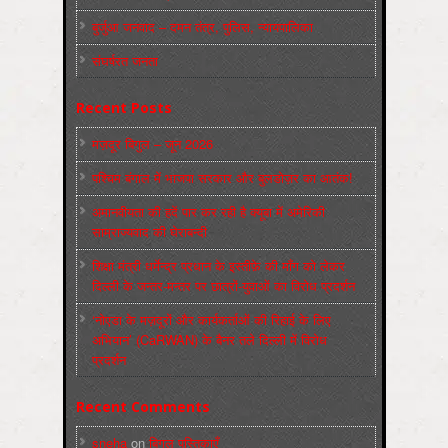
बुर्जुआ जनवाद – दमन तंत्र, पुलिस, न्‍यायपालिका
संघर्षरत जनता
Recent Posts
मज़दूर बिगुल – जून 2026
पश्चिम बंगाल में भाजपा सरकार और बुलडोज़र का आतंक!
अमानवीयता की हदें पार कर रही है क्यूबा में अमेरिकी
साम्राज्यवाद की घेराबन्दी
शिक्षा मंत्री धर्मेन्द्र प्रधान के इस्तीफ़े की माँग को लेकर
दिल्ली के जन्तर-मन्तर पर छात्रों-युवाओं का विरोध प्रदर्शन
‘नोएडा के मज़दूरों और कार्यकर्ताओं की रिहाई के लिए
अभियान’ (CaRWAN) के बैनर तले दिल्ली में विरोध
प्रदर्शन
Recent Comments
sneha
on
बिगुल पुस्तिकाएँ