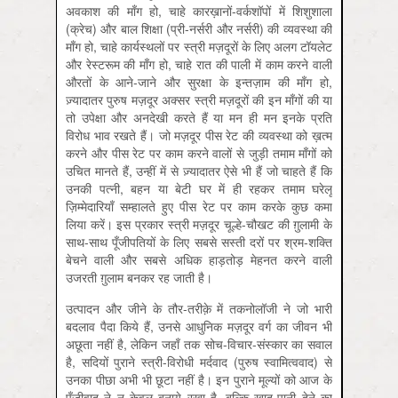
अवकाश की माँग हो, चाहे कारख़ानों-वर्कशॉपों में शिशुशाला
(क्रेच) और बाल शिक्षा (प्री-नर्सरी और नर्सरी) की व्यवस्था की
माँग हो, चाहे कार्यस्थलों पर स्त्री मज़दूरों के लिए अलग टॉयलेट
और रेस्टरूम की माँग हो, चाहे रात की पाली में काम करने वाली
औरतों के आने-जाने और सुरक्षा के इन्तज़ाम की माँग हो,
ज़्यादातर पुरुष मज़दूर अक्सर स्त्री मज़दूरों की इन माँगों की या
तो उपेक्षा और अनदेखी करते हैं या मन ही मन इनके प्रति
विरोध भाव रखते हैं। जो मज़दूर पीस रेट की व्यवस्था को ख़त्म
करने और पीस रेट पर काम करने वालों से जुड़ी तमाम माँगों को
उचित मानते हैं, उन्हीं में से ज़्यादातर ऐसे भी हैं जो चाहते हैं कि
उनकी पत्नी, बहन या बेटी घर में ही रहकर तमाम घरेलू
ज़िम्मेदारियाँ सम्हालते हुए पीस रेट पर काम करके कुछ कमा
लिया करें। इस प्रकार स्त्री मज़दूर चूल्हे-चौखट की ग़ुलामी के
साथ-साथ पूँजीपतियों के लिए सबसे सस्ती दरों पर श्रम-शक्ति
बेचने वाली और सबसे अधिक हाड़तोड़ मेहनत करने वाली
उजरती ग़ुलाम बनकर रह जाती है।
उत्पादन और जीने के तौर-तरीक़े में तकनोलॉजी ने जो भारी
बदलाव पैदा किये हैं, उनसे आधुनिक मज़दूर वर्ग का जीवन भी
अछूता नहीं है, लेकिन जहाँ तक सोच-विचार-संस्कार का सवाल
है, सदियों पुराने स्त्री-विरोधी मर्दवाद (पुरुष स्वामित्ववाद) से
उनका पीछा अभी भी छूटा नहीं है। इन पुराने मूल्यों को आज के
पूँजीवाद ने न केवल बनाये रखा है, बल्कि खाद-पानी देने का