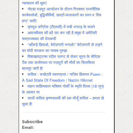
न्यायालय की मुहर!
नोएडा मज़दूर आन्दोलन के दौरान गिरफ़्तार राजनीतिक
कार्यकर्ताओं, बुद्धिजीवियों, छात्रों-कलाकारों का दमन व ‘विच
हण्ट’ जारी!
तृणमूल काँग्रेस (टीएमसी) में मची भगदड़ के मायने
अमानवीयता की हदें पार कर रही है क्यूबा में अमेरिकी
साम्राज्यवाद की घेराबन्दी
“आँकड़े छिपाओ, बेरोज़गारी भगाओ!” बेरोज़गारी से लड़ने
का मोदी सरकार का नायाब नुस्ख़ा
विशाखापट्टनम स्टील प्लाण्ट से लेकर सूरत के सेप्टिक
टैंक तक कार्यस्थल पर मज़दूरों की मौतों का सिलसिला
बदस्तूर जारी है!
कविता : कचोटती स्वतन्त्रता / नाज़िम हिकमत Poem :
A Sad State Of Freedom / Nazim Hikmet
महान साहित्यकार मक्सिम गोर्की के स्मृति दिवस (18 जून)
के अवसर पर
साथी कविता कृष्णपल्लवी की एक मौजूँ कविता – हमला हो
चुका है!
Subscribe
Email: