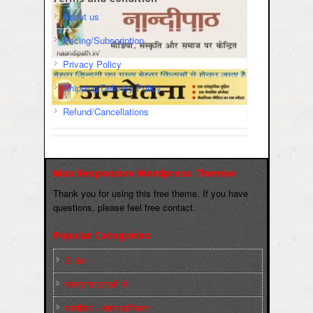
About us
Pricing/Subscription
Privacy Policy
Shipping/Delivery Policy
Refund/Cancellations
Max Responsive Wordpress Themse
Thank you for using this free theme. If you have
questions, please feel free contact.
Popular Categories
Slider
कारख़ाना इलाक़ों से
फ़ासीवाद / साम्‍प्रदायिकता