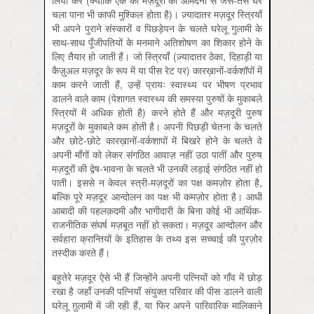
लिया करें (क्योंकि एक की मज़दूरी की आमदनी से जैसे-तैसे घर
चला पाना भी काफी मुश्किल होता है)। ज़्यादातर मज़दूर स्त्रियाँ
भी अपने पुराने संस्कारों व पिछड़ेपन के चलते घरेलू गुलामी के
साथ-साथ पूँजीपतियों के मनमाने अतिशोषण का शिकार होने के
लिए तैयार हो जाती हैं। जो स्त्रियाँ (ज़्यादातर ठेका, दिहाड़ी या
कैज़ुअल मज़दूर के रूप में या पीस रेट पर) कारख़ानों-वर्कशॉपों में
काम करने जाती हैं, उन्हें प्रायः स्वास्थ्य पर भीषण प्रभाव
डालने वाले काम (पेशागत स्वास्थ्य की समस्या पुरुषों के मुकाबले
स्त्रियों में अधिक होती है) करने होते हैं और मज़दूरी पुरुष
मज़दूरों के मुकाबले कम होती है। अपनी पिछड़ी चेतना के चलते
और छोटे-छोटे कारख़ानों-वर्कशापों में बिखरे होने के चलते वे
अपनी माँगों को लेकर संगठित आवाज़ नहीं उठा पातीं और पुरुष
मज़दूरों की द्वेष-भावना के चलते भी उनकी लड़ाई संगठित नहीं हो
पाती। इससे न केवल स्त्री-मज़दूरों का पक्ष कमज़ोर होता है,
बल्कि पूरे मज़दूर आन्दोलन का पक्ष भी कमज़ोर होता है। आधी
आबादी की पहलक़दमी और भागीदारी के बिना कोई भी आर्थिक-
राजनीतिक संघर्ष मज़बूत नहीं हो सकता। मज़दूर आन्दोलन और
सर्वहारा क्रान्तियों के इतिहास के तथ्य इस सच्चाई की पुरज़ोर
तस्दीक करते हैं।
बहुतेरे मज़दूर ऐसे भी हैं जिन्होंने अपनी पत्नियों को गाँव में छोड़
रखा है जहाँ उनकी पत्नियाँ संयुक्त परिवार की पीस डालने वाली
घरेलू ग़ुलामी में जी रही हैं, या फिर अपने पारिवारिक मालिकाने