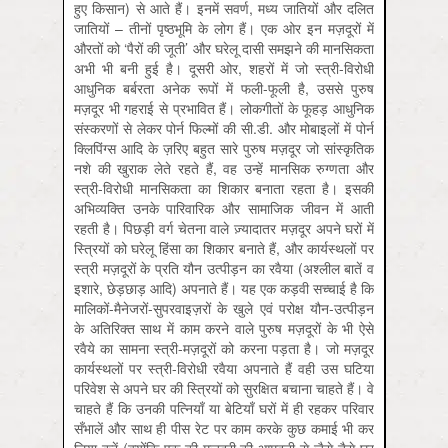
हुए किसान) से आते हैं। इनमें सवर्ण, मध्य जातियों और दलित
जातियों – तीनों पृष्ठभूमि के लोग हैं। एक ओर इन मज़दूरों में
औरतों को ‘पैरों की जूती’ और घरेलू दासी समझने की मानसिकता
अभी भी बनी हुई है। दूसरी ओर, शहरों में जो स्त्री-विरोधी
आधुनिक बर्बरता अनेक रूपों में फली-फूली है, उससे पुरुष
मज़दूर भी गहराई से प्रभावित हैं। लोकगीतों के फूहड़ आधुनिक
संस्करणों से लेकर पोर्न फिल्मों की सी.डी. और मोबाइलों में पोर्न
क्लिपिंग्स आदि के ज़रिए बहुत सारे पुरुष मज़दूर जो सांस्कृतिक
नशे की खुराक लेते रहते हैं, वह उन्हें मानसिक रुग्णता और
स्त्री-विरोधी मानसिकता का शिकार बनाता रहता है। इसकी
अभिव्यक्ति उनके पारिवारिक और सामाजिक जीवन में आती
रहती है। पिछड़ी वर्ग चेतना वाले ज़्यादातर मज़दूर अपने घरों में
स्त्रियों को घरेलू हिंसा का शिकार बनाते हैं, और कार्यस्थलों पर
स्त्री मज़दूरों के प्रति यौन उत्पीड़न का रवैया (अश्लील बातें व
इशारे, छेड़छाड़ आदि) अपनाते हैं। यह एक कड़वी सच्चाई है कि
मालिकों-मैनेजरों-सुपरवाइज़रों के खुले एवं परोक्ष यौन-उत्पीड़न
के अतिरिक्त साथ में काम करने वाले पुरुष मज़दूरों के भी ऐसे
रवैये का सामना स्त्री-मज़दूरों को करना पड़ता है। जो मज़दूर
कार्यस्थलों पर स्त्री-विरोधी रवैया अपनाते हैं वही उस घटिया
परिवेश से अपने घर की स्त्रियों को सुरक्षित बचाना चाहते हैं। वे
चाहते हैं कि उनकी पत्नियाँ या बेटियाँ घरों में ही रहकर परिवार
सँभालें और साथ ही पीस रेट पर काम करके कुछ कमाई भी कर