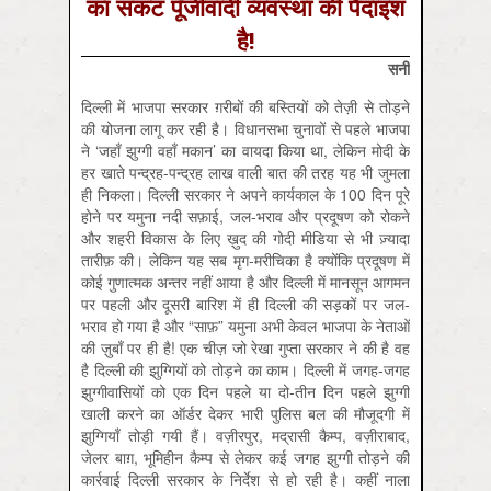
का संकट पूँजीवादी व्यवस्था की पैदाइश
है!
सनी
दिल्ली में भाजपा सरकार ग़रीबों की बस्तियों को तेज़ी से तोड़ने
की योजना लागू कर रही है। विधानसभा चुनावों से पहले भाजपा
ने ‘जहाँ झुग्गी वहाँ मकान’ का वायदा किया था, लेकिन मोदी के
हर खाते पन्द्रह-पन्द्रह लाख वाली बात की तरह यह भी जुमला
ही निकला। दिल्ली सरकार ने अपने कार्यकाल के 100 दिन पूरे
होने पर यमुना नदी सफ़ाई, जल-भराव और प्रदूषण को रोकने
और शहरी विकास के लिए ख़ुद की गोदी मीडिया से भी ज़्यादा
तारीफ़ की। लेकिन यह सब मृग-मरीचिका है क्योंकि प्रदूषण में
कोई गुणात्मक अन्तर नहीं आया है और दिल्ली में मानसून आगमन
पर पहली और दूसरी बारिश में ही दिल्ली की सड़कों पर जल-
भराव हो गया है और “साफ़” यमुना अभी केवल भाजपा के नेताओं
की ज़ुबाँ पर ही है! एक चीज़ जो रेखा गुप्ता सरकार ने की है वह
है दिल्ली की झुग्गियों को तोड़ने का काम। दिल्ली में जगह-जगह
झुग्गीवासियों को एक दिन पहले या दो-तीन दिन पहले झुग्गी
खाली करने का ऑर्डर देकर भारी पुलिस बल की मौजूदगी में
झुग्गियाँ तोड़ी गयी हैं। वज़ीरपुर, मद्रासी कैम्प, वज़ीराबाद,
जेलर बाग़, भूमिहीन कैम्प से लेकर कई जगह झुग्गी तोड़ने की
कार्रवाई दिल्ली सरकार के निर्देश से हो रही है। कहीं नाला