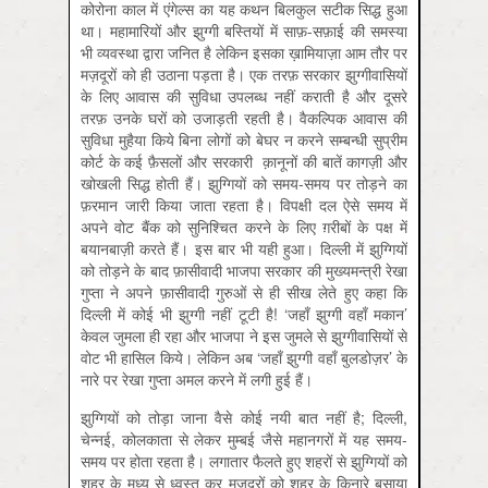
कोरोना काल में एंगेल्स का यह कथन बिलकुल सटीक सिद्ध हुआ
था। महामारियों और झुग्गी बस्तियों में साफ़-सफ़ाई की समस्या
भी व्यवस्था द्वारा जनित है लेकिन इसका ख़ामियाज़ा आम तौर पर
मज़दूरों को ही उठाना पड़ता है। एक तरफ़ सरकार झुग्गीवासियों
के लिए आवास की सुविधा उपलब्ध नहीं कराती है और दूसरे
तरफ़ उनके घरों को उजाड़ती रहती है। वैकल्पिक आवास की
सुविधा मुहैया किये बिना लोगों को बेघर न करने सम्बन्धी सुप्रीम
कोर्ट के कई फ़ैसलों और सरकारी क़ानूनों की बातें कागज़ी और
खोखली सिद्ध होती हैं। झुग्गियों को समय-समय पर तोड़ने का
फ़रमान जारी किया जाता रहता है। विपक्षी दल ऐसे समय में
अपने वोट बैंक को सुनिश्चित करने के लिए ग़रीबों के पक्ष में
बयानबाज़ी करते हैं। इस बार भी यही हुआ। दिल्ली में झुग्गियों
को तोड़ने के बाद फ़ासीवादी भाजपा सरकार की मुख्यमन्त्री रेखा
गुप्ता ने अपने फ़ासीवादी गुरुओं से ही सीख लेते हुए कहा कि
दिल्ली में कोई भी झुग्गी नहीं टूटी है! ‘जहाँ झुग्गी वहाँ मकान’
केवल जुमला ही रहा और भाजपा ने इस जुमले से झुग्गीवासियों से
वोट भी हासिल किये। लेकिन अब ‘जहाँ झुग्गी वहाँ बुलडोज़र’ के
नारे पर रेखा गुप्ता अमल करने में लगी हुई हैं।
झुग्गियों को तोड़ा जाना वैसे कोई नयी बात नहीं है; दिल्ली,
चेन्नई, कोलकाता से लेकर मुम्बई जैसे महानगरों में यह समय-
समय पर होता रहता है। लगातार फैलते हुए शहरों से झुग्गियों को
शहर के मध्य से ध्वस्त कर मज़दूरों को शहर के किनारे बसाया