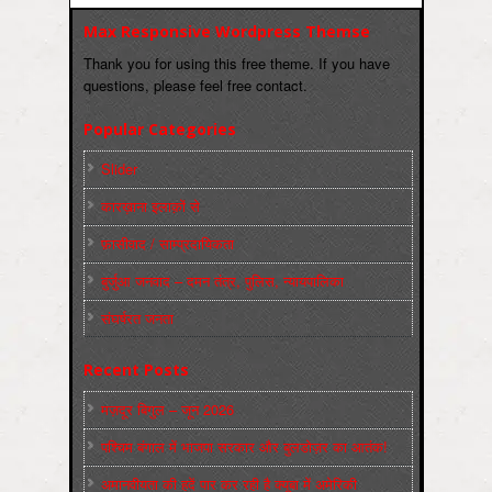
Max Responsive Wordpress Themse
Thank you for using this free theme. If you have
questions, please feel free contact.
Popular Categories
Slider
कारख़ाना इलाक़ों से
फ़ासीवाद / साम्‍प्रदायिकता
बुर्जुआ जनवाद – दमन तंत्र, पुलिस, न्‍यायपालिका
संघर्षरत जनता
Recent Posts
मज़दूर बिगुल – जून 2026
पश्चिम बंगाल में भाजपा सरकार और बुलडोज़र का आतंक!
अमानवीयता की हदें पार कर रही है क्यूबा में अमेरिकी