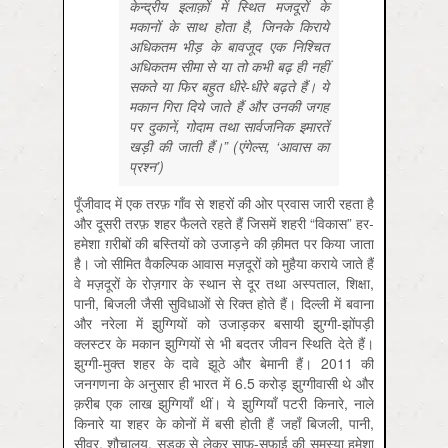
केन्द्रीय इलाक़ों में स्थित मजदूरों के
मकानों के साथ होता है, जिनके किराये
अधिकतम भीड़ के बावजूद एक निश्चित
अधिकतम सीमा से या तो कभी बढ़ ही नहीं
सकते या फिर बहुत धीरे-धीरे बढ़ते हैं। ये
मकान गिरा दिये जाते हैं और उनकी जगह
पर दुकानें, गोदाम तथा सार्वजनिक इमारतें
खड़ी की जाती हैं।” (एंगेल्स, ‘आवास का
प्रश्न’)
पूँजीवाद में एक तरफ़ गाँव से शहरों की ओर प्रवास जारी रहता है
और दूसरी तरफ़ शहर फैलते रहते हैं जिसमें शहरी “विकास” हर-
हमेशा ग़रीबों की बस्तियों को उजाड़ने की क़ीमत पर किया जाता
है। जो सीमित वैकल्पिक आवास मज़दूरों को मुहैया कराये जाते हैं
वे मज़दूरों के रोज़गार के स्थान से दूर तथा अस्पताल, शिक्षा,
पानी, बिजली जैसी सुविधाओं से रिक्त होते हैं। दिल्ली में बवाना
और नरेला में झुग्गियों को उजाड़कर बसायी झुग्गी-झोंपड़ी
क्लस्टर के मकान झुग्गियों से भी बदतर जीवन स्थिति देते हैं।
झुग्गी-मुक्त शहर के दावे झूठे और बेमानी हैं। 2011 की
जनगणना के अनुसार ही भारत में 6.5 करोड़ झुग्गीवासी थे और
क़रीब एक लाख झुग्गियाँ थीं। ये झुग्गियाँ पटरी किनारे, नाले
किनारे या शहर के कोनों में बसी होती हैं जहाँ बिजली, पानी,
सीवर, शौचालय, सड़क से लेकर साफ़-सफ़ाई की समस्या हमेशा