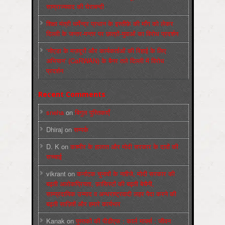
साम्राज्यवाद की घेराबन्दी
शिक्षा मंत्री धर्मेन्द्र प्रधान के इस्तीफ़े की माँग को लेकर
दिल्ली के जन्तर-मन्तर पर छात्रों-युवाओं का विरोध प्रदर्शन
‘नोएडा के मज़दूरों और कार्यकर्ताओं की रिहाई के लिए
अभियान’ (CaRWAN) के बैनर तले दिल्ली में विरोध
प्रदर्शन
Recent Comments
sneha
on
बिगुल पुस्तिकाएँ
Dhiraj
on
सम्पर्क
D. K
on
कश्मीर के हालात और मोदी सरकार के दावों की
सच्चाई
vikrant
on
कर्नाटक चुनावों के नतीजे, मोदी सरकार की
बढ़ती अलोकप्रियता, फ़ासिस्टों की बढ़ती बेचैनी,
साम्प्रदायिक उन्माद व अन्धराष्ट्रवादी लहर पैदा करने की
बढ़ती साज़िशें और हमारे कार्यभार
Kanak
on
पुस्‍तकों की पीडीएफ : कार्ल मार्क्‍स : जीवन