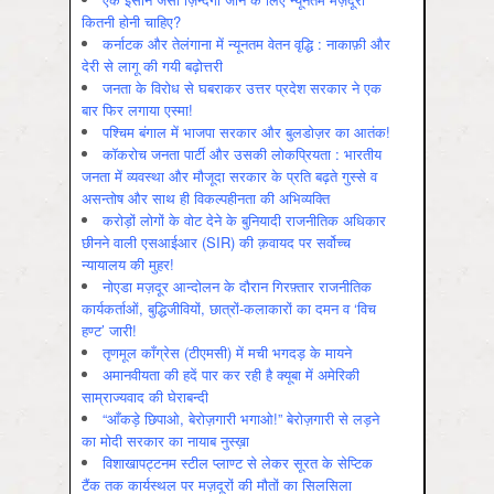
कितनी होनी चाहिए?
कर्नाटक और तेलंगाना में न्यूनतम वेतन वृद्धि : नाकाफ़ी और
देरी से लागू की गयी बढ़ोत्तरी
जनता के विरोध से घबराकर उत्तर प्रदेश सरकार ने एक
बार फिर लगाया एस्मा!
पश्चिम बंगाल में भाजपा सरकार और बुलडोज़र का आतंक!
कॉकरोच जनता पार्टी और उसकी लोकप्रियता : भारतीय
जनता में व्‍यवस्‍था और मौजूदा सरकार के प्रति बढ़ते गुस्‍से व
असन्‍तोष और साथ ही विकल्‍पहीनता की अभिव्‍यक्ति
करोड़ों लोगों के वोट देने के बुनियादी राजनीतिक अधिकार
छीनने वाली एसआईआर (SIR) की क़वायद पर सर्वोच्च
न्यायालय की मुहर!
नोएडा मज़दूर आन्दोलन के दौरान गिरफ़्तार राजनीतिक
कार्यकर्ताओं, बुद्धिजीवियों, छात्रों-कलाकारों का दमन व ‘विच
हण्ट’ जारी!
तृणमूल काँग्रेस (टीएमसी) में मची भगदड़ के मायने
अमानवीयता की हदें पार कर रही है क्यूबा में अमेरिकी
साम्राज्यवाद की घेराबन्दी
“आँकड़े छिपाओ, बेरोज़गारी भगाओ!” बेरोज़गारी से लड़ने
का मोदी सरकार का नायाब नुस्ख़ा
विशाखापट्टनम स्टील प्लाण्ट से लेकर सूरत के सेप्टिक
टैंक तक कार्यस्थल पर मज़दूरों की मौतों का सिलसिला