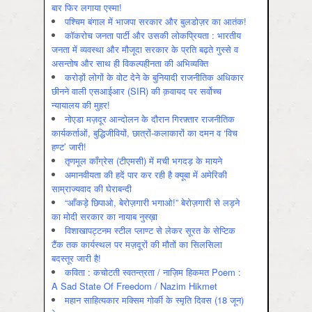
बार फिर लगाया एस्मा!
पश्चिम बंगाल में भाजपा सरकार और बुलडोज़र का आतंक!
कॉकरोच जनता पार्टी और उसकी लोकप्रियता : भारतीय
जनता में व्‍यवस्‍था और मौजूदा सरकार के प्रति बढ़ते गुस्‍से व
असन्‍तोष और साथ ही विकल्‍पहीनता की अभिव्‍यक्ति
करोड़ों लोगों के वोट देने के बुनियादी राजनीतिक अधिकार
छीनने वाली एसआईआर (SIR) की क़वायद पर सर्वोच्च
न्यायालय की मुहर!
नोएडा मज़दूर आन्दोलन के दौरान गिरफ़्तार राजनीतिक
कार्यकर्ताओं, बुद्धिजीवियों, छात्रों-कलाकारों का दमन व ‘विच
हण्ट’ जारी!
तृणमूल काँग्रेस (टीएमसी) में मची भगदड़ के मायने
अमानवीयता की हदें पार कर रही है क्यूबा में अमेरिकी
साम्राज्यवाद की घेराबन्दी
“आँकड़े छिपाओ, बेरोज़गारी भगाओ!” बेरोज़गारी से लड़ने
का मोदी सरकार का नायाब नुस्ख़ा
विशाखापट्टनम स्टील प्लाण्ट से लेकर सूरत के सेप्टिक
टैंक तक कार्यस्थल पर मज़दूरों की मौतों का सिलसिला
बदस्तूर जारी है!
कविता : कचोटती स्वतन्त्रता / नाज़िम हिकमत Poem :
A Sad State Of Freedom / Nazim Hikmet
महान साहित्यकार मक्सिम गोर्की के स्मृति दिवस (18 जून)