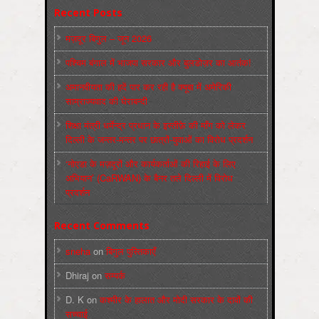
Recent Posts
मज़दूर बिगुल – जून 2026
पश्चिम बंगाल में भाजपा सरकार और बुलडोज़र का आतंक!
अमानवीयता की हदें पार कर रही है क्यूबा में अमेरिकी
साम्राज्यवाद की घेराबन्दी
शिक्षा मंत्री धर्मेन्द्र प्रधान के इस्तीफ़े की माँग को लेकर
दिल्ली के जन्तर-मन्तर पर छात्रों-युवाओं का विरोध प्रदर्शन
‘नोएडा के मज़दूरों और कार्यकर्ताओं की रिहाई के लिए
अभियान’ (CaRWAN) के बैनर तले दिल्ली में विरोध
प्रदर्शन
Recent Comments
sneha
on
बिगुल पुस्तिकाएँ
Dhiraj
on
सम्पर्क
D. K
on
कश्मीर के हालात और मोदी सरकार के दावों की
सच्चाई