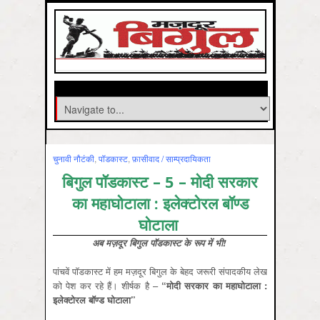
चुनावी नौटंकी
,
पॉडकास्ट
,
फ़ासीवाद / साम्‍प्रदायिकता
बिगुल पॉडकास्ट – 5 – मोदी सरकार
का महाघोटाला : इलेक्टोरल बॉण्ड
घोटाला
अब मज़दूर बिगुल पॉडकास्ट के रूप में भी!
पांचवें पॉडकास्ट में हम मज़दूर बिगुल के बेहद जरूरी संपादकीय लेख
को पेश कर रहे हैं। शीर्षक है –
“मोदी सरकार का महाघोटाला :
इलेक्टोरल बॉण्ड घोटाला”