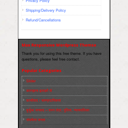
Privacy Policy
Shipping/Delivery Policy
Refund/Cancellations
Max Responsive Wordpress Themse
Thank you for using this free theme. If you have
questions, please feel free contact.
Popular Categories
Slider
कारख़ाना इलाक़ों से
फ़ासीवाद / साम्‍प्रदायिकता
बुर्जुआ जनवाद – दमन तंत्र, पुलिस, न्‍यायपालिका
संघर्षरत जनता