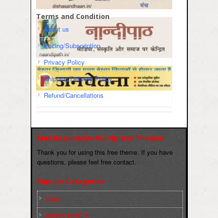
Terms and Condition
About us
Pricing/Subscription
Privacy Policy
Shipping/Delivery Policy
Refund/Cancellations
Max Responsive Wordpress Themse
Thank you for using this free theme. If you have
questions, please feel free contact.
Popular Categories
Slider
कारख़ाना इलाक़ों से