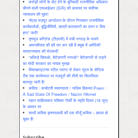
करोड़ों लोगों के वोट देने के बुनियादी राजनीतिक अधिकार
छीनने वाली एसआईआर (SIR) की क़वायद पर सर्वोच्च
न्यायालय की मुहर!
नोएडा मज़दूर आन्दोलन के दौरान गिरफ़्तार राजनीतिक
कार्यकर्ताओं, बुद्धिजीवियों, छात्रों-कलाकारों का दमन व ‘विच
हण्ट’ जारी!
तृणमूल काँग्रेस (टीएमसी) में मची भगदड़ के मायने
अमानवीयता की हदें पार कर रही है क्यूबा में अमेरिकी
साम्राज्यवाद की घेराबन्दी
“आँकड़े छिपाओ, बेरोज़गारी भगाओ!” बेरोज़गारी से लड़ने
का मोदी सरकार का नायाब नुस्ख़ा
विशाखापट्टनम स्टील प्लाण्ट से लेकर सूरत के सेप्टिक
टैंक तक कार्यस्थल पर मज़दूरों की मौतों का सिलसिला
बदस्तूर जारी है!
कविता : कचोटती स्वतन्त्रता / नाज़िम हिकमत Poem :
A Sad State Of Freedom / Nazim Hikmet
महान साहित्यकार मक्सिम गोर्की के स्मृति दिवस (18 जून)
के अवसर पर
साथी कविता कृष्णपल्लवी की एक मौजूँ कविता – हमला हो
चुका है!
Subscribe