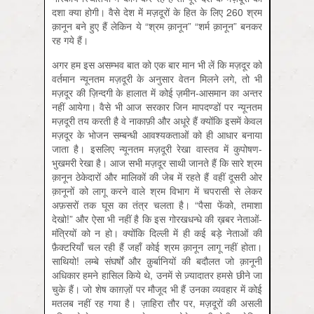
दशा क्या होगी। वैसे देश में मज़दूरों के हित के लिए 260 श्रम
क़ानून बने हुए हैं लेकिन ये “श्रम क़ानून” “शर्म क़ानून” बनकर
रह गये हैं।
अगर हम इस असम्भव बात को एक बार मान भी लें कि मज़दूर को
वर्तमान न्यूनतम मज़दूरी के अनुसार वेतन मिलने लगे, तो भी
मज़दूर की ज़िन्दगी के हालात में कोई ज़मीन-आसमान का अन्तर
नहीं आयेगा। वैसे भी आज सरकार जिन मापदण्डों पर न्यूनतम
मज़दूरी तय करती है वे नाकाफ़ी और अधूरे हैं क्योंकि इसमें केवल
मज़दूर के भोजन सम्बन्धी आवश्यकताओं को ही आधार बनाया
जाता है। इसलिए न्यूनतम मज़दूरी रेखा वास्तव में कुपोषण-
भुखमरी रेखा है। आज सभी मज़दूर साथी जानते हैं कि सारे श्रम
क़ानून ठेकेदारों और मालिकों की जेब में रहते हैं वहीं दूसरी ओर
क़ानूनों को लागू करने वाले श्रम विभाग में चपरासी से लेकर
अफ़सरों तक घूस का तंत्र चलता है। “पैसा फेंको, तमाशा
देखो!” और ऐसा भी नहीं है कि इस गोरखधन्धे की ख़बर नेताओं-
मंत्रियों को न हो। क्योंकि दिल्ली में ही कई बड़े नेताओं की
फ़ैक्टरियाँ चल रही हैं जहाँ कोई श्रम क़ानून लागू नहीं होता।
साथियो! लम्बे संघर्षों और क़ुर्बानियों की बदौलत जो क़ानूनी
अधिकार हमने हासिल किये थे, उनमें से ज़्यादातर हमसे छीने जा
चुके हैं। जो शेष काग़ज़ों पर मौजूद भी हैं उनका व्यवहार में कोई
मतलब नहीं रह गया है। ज़ाहिरा तौर पर, मज़दूरों की असली