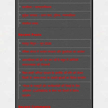
फ़ासीवाद / साम्‍प्रदायिकता
बुर्जुआ जनवाद – दमन तंत्र, पुलिस, न्‍यायपालिका
संघर्षरत जनता
Recent Posts
मज़दूर बिगुल – जून 2026
पश्चिम बंगाल में भाजपा सरकार और बुलडोज़र का आतंक!
अमानवीयता की हदें पार कर रही है क्यूबा में अमेरिकी
साम्राज्यवाद की घेराबन्दी
शिक्षा मंत्री धर्मेन्द्र प्रधान के इस्तीफ़े की माँग को लेकर
दिल्ली के जन्तर-मन्तर पर छात्रों-युवाओं का विरोध प्रदर्शन
‘नोएडा के मज़दूरों और कार्यकर्ताओं की रिहाई के लिए
अभियान’ (CaRWAN) के बैनर तले दिल्ली में विरोध
प्रदर्शन
Recent Comments