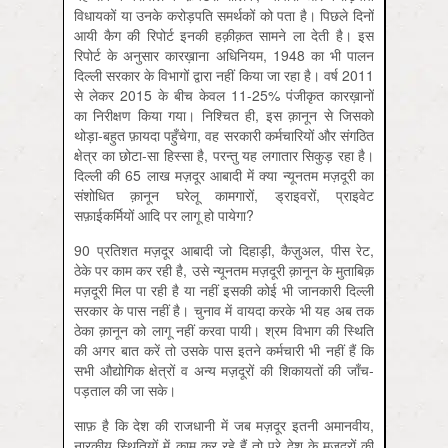
विधायकों या उनके करोड़पति समर्थकों को पता है। पिछले दिनों
आयी कैग की रिपोर्ट इनकी हक़ीक़त सामने ला देती है। इस
रिपोर्ट के अनुसार कारख़ाना अधिनियम, 1948 का भी पालन
दिल्ली सरकार के विभागों द्वारा नहीं किया जा रहा है। वर्ष 2011
से लेकर 2015 के बीच केवल 11-25% पंजीकृत कारख़ानों
का निरीक्षण किया गया। निश्चित ही, इस क़ानून से जिसको
थोड़ा-बहुत फ़ायदा पहुँचेगा, वह सरकारी कर्मचारियों और संगठित
क्षेत्र का छोटा-सा हिस्सा है, परन्तु यह लगातार सिकुड़ रहा है।
दिल्ली की 65 लाख मज़दूर आबादी में क्या न्यूनतम मज़दूरी का
संशोधित क़ानून घरेलू कामगारों, ड्राइवरों, प्राइवेट
सफ़ाईकर्मियों आदि पर लागू हो पायेगा?
90 प्रतिशत मज़दूर आबादी जो दिहाड़ी, कैज़ुअल, पीस रेट,
ठेके पर काम कर रही है, उसे न्यूनतम मज़दूरी क़ानून के मुताबिक़
मज़दूरी मिल पा रही है या नहीं इसकी कोई भी जानकारी दिल्ली
सरकार के पास नहीं है। चुनाव में वायदा करके भी यह अब तक
ठेका क़ानून को लागू नहीं करवा पायी। श्रम विभाग की स्थिति
की अगर बात करें तो उसके पास इतने कर्मचारी भी नहीं हैं कि
सभी औद्योगिक क्षेत्रों व अन्य मज़दूरों की शिकायतों की जाँच-
पड़ताल की जा सके।
साफ़ है कि देश की राजधानी में जब मज़दूर इतनी अमानवीय,
नारकीय स्थितियों में काम कर रहे हैं तो पूरे देश के मज़दूरों की