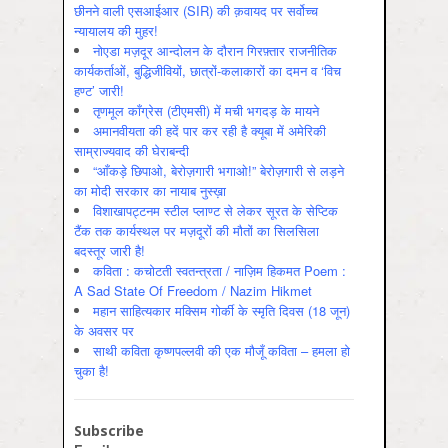
छीनने वाली एसआईआर (SIR) की क़वायद पर सर्वोच्च
न्यायालय की मुहर!
नोएडा मज़दूर आन्दोलन के दौरान गिरफ़्तार राजनीतिक
कार्यकर्ताओं, बुद्धिजीवियों, छात्रों-कलाकारों का दमन व ‘विच
हण्ट’ जारी!
तृणमूल काँग्रेस (टीएमसी) में मची भगदड़ के मायने
अमानवीयता की हदें पार कर रही है क्यूबा में अमेरिकी
साम्राज्यवाद की घेराबन्दी
“आँकड़े छिपाओ, बेरोज़गारी भगाओ!” बेरोज़गारी से लड़ने
का मोदी सरकार का नायाब नुस्ख़ा
विशाखापट्टनम स्टील प्लाण्ट से लेकर सूरत के सेप्टिक
टैंक तक कार्यस्थल पर मज़दूरों की मौतों का सिलसिला
बदस्तूर जारी है!
कविता : कचोटती स्वतन्त्रता / नाज़िम हिकमत Poem :
A Sad State Of Freedom / Nazim Hikmet
महान साहित्यकार मक्सिम गोर्की के स्मृति दिवस (18 जून)
के अवसर पर
साथी कविता कृष्णपल्लवी की एक मौजूँ कविता – हमला हो
चुका है!
Subscribe