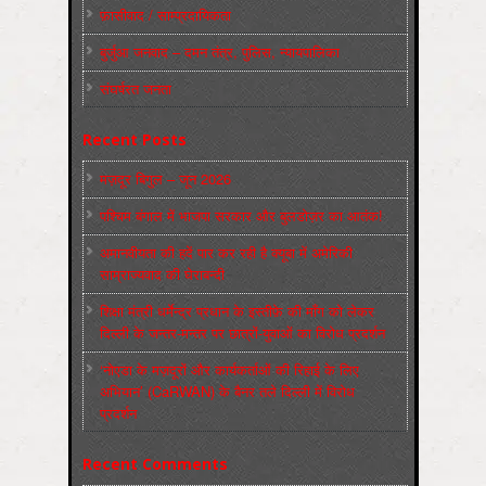
फ़ासीवाद / साम्‍प्रदायिकता
बुर्जुआ जनवाद – दमन तंत्र, पुलिस, न्‍यायपालिका
संघर्षरत जनता
Recent Posts
मज़दूर बिगुल – जून 2026
पश्चिम बंगाल में भाजपा सरकार और बुलडोज़र का आतंक!
अमानवीयता की हदें पार कर रही है क्यूबा में अमेरिकी
साम्राज्यवाद की घेराबन्दी
शिक्षा मंत्री धर्मेन्द्र प्रधान के इस्तीफ़े की माँग को लेकर
दिल्ली के जन्तर-मन्तर पर छात्रों-युवाओं का विरोध प्रदर्शन
‘नोएडा के मज़दूरों और कार्यकर्ताओं की रिहाई के लिए
अभियान’ (CaRWAN) के बैनर तले दिल्ली में विरोध
प्रदर्शन
Recent Comments