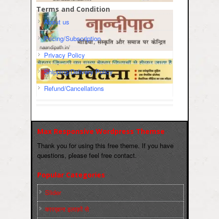
Terms and Condition
About us
Pricing/Subscription
Privacy Policy
Shipping/Delivery Policy
Refund/Cancellations
Max Responsive Wordpress Themse
Thank you for using this free theme. If you have
questions, please feel free contact.
Popular Categories
Slider
कारख़ाना इलाक़ों से