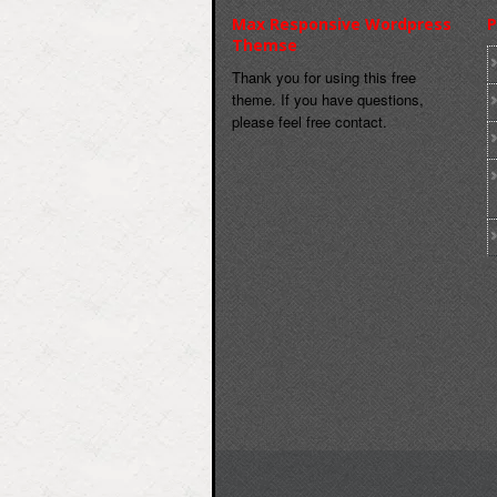
Max Responsive Wordpress
P
Themse
Thank you for using this free
theme. If you have questions,
please feel free contact.