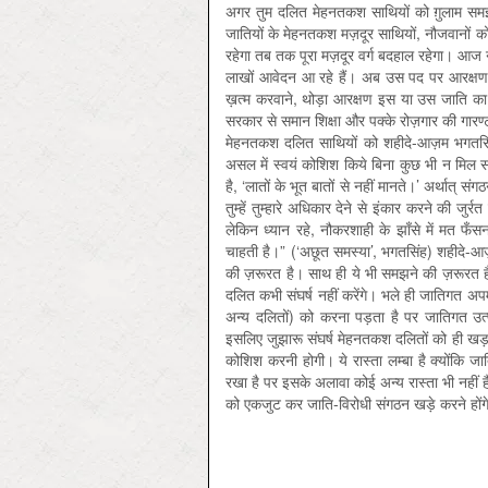
अगर तुम दलित मेहनतकश साथियों को ग़ुलाम समझोगे
जातियों के मेहनतकश मज़दूर साथियों, नौजवानों 
रहेगा तब तक पूरा मज़दूर वर्ग बदहाल रहेगा। आज
लाखों आवेदन आ रहे हैं। अब उस पद पर आरक्षण हो 
ख़त्म करवाने, थोड़ा आरक्षण इस या उस जाति का बढ़
सरकार से समान शिक्षा और पक्के रोज़गार की गारण
मेहनतकश दलित साथियों को शहीदे-आज़म भगतसिंह 
असल में स्वयं कोशिश किये बिना कुछ भी न मिल 
है, ‘लातों के भूत बातों से नहीं मानते।’ अर्थात् 
तुम्हें तुम्हारे अधिकार देने से इंकार करने की ज
लेकिन ध्यान रहे, नौकरशाही के झाँसे में मत फँस
चाहती है।” (‘अछूत समस्या’, भगतसिंह) शहीदे-आ
की ज़रूरत है। साथ ही ये भी समझने की ज़रूरत है 
दलित कभी संघर्ष नहीं करेंगे। भले ही जातिगत अप
अन्य दलितों) को करना पड़ता है पर जातिगत उत्
इसलिए जुझारू संघर्ष मेहनतकश दलितों को ही खड़ा 
कोशिश करनी होगी। ये रास्ता लम्बा है क्योंकि जाति
रखा है पर इसके अलावा कोई अन्य रास्ता भी नहीं 
को एकजुट कर जाति-विरोधी संगठन खड़े करने होंग