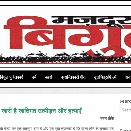
बिगुल पुस्तिकाएँ
पर्चे
बहसें
क्रान्तिकारी गीत
वृत्तचित्र/फ़िल्में
सदस
Sear
 जारी है जातिगत उत्पीड़न और हत्याएँ
बबन ठोके
के चेहरे पर एक बदनुमा दाग है और यह एक त्रासदी है कि ख़त्म होने के बजाय यह
Cate