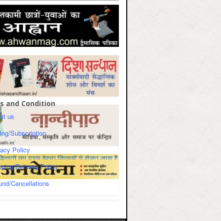
s and Condition
ut us
cing/Subscription
vacy Policy
pping/Delivery Policy
und/Cancellations