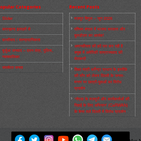
opular Categories
Recent Posts
Slider
मज़दूर बिगुल – जून 2026
कारख़ाना इलाक़ों से
पश्चिम बंगाल में भाजपा सरकार और
बुलडोज़र का आतंक!
फ़ासीवाद / साम्‍प्रदायिकता
अमानवीयता की हदें पार कर रही है
बुर्जुआ जनवाद – दमन तंत्र, पुलिस,
क्यूबा में अमेरिकी साम्राज्यवाद की
न्‍यायपालिका
घेराबन्दी
संघर्षरत जनता
शिक्षा मंत्री धर्मेन्द्र प्रधान के इस्तीफ़े
की माँग को लेकर दिल्ली के जन्तर-
मन्तर पर छात्रों-युवाओं का विरोध
प्रदर्शन
‘नोएडा के मज़दूरों और कार्यकर्ताओं की
रिहाई के लिए अभियान’ (CaRWAN)
के बैनर तले दिल्ली में विरोध प्रदर्शन
मज़दूर बिगुल
Powered by
WordPress
Max M