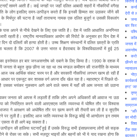
कितनी ह
टनाएँ सामने आती हैं। कई जगहों पर जहाँ दलित आबादी शहरों में नौकरियाँ वगैरह
कर्न
 जाति के लोग इसलिए दमन-उत्पीड़न करते हैं कि इनकी हिम्मत सर उठाकर जीने की
देरी से 
 मिर्चपुर की घटना है जहाँ ताराचन्द नामक एक दलित बुजुर्ग व उसकी विकलांग
जनत
ा।
बार फिर
 के पास अपने से नीचे देखने के लिए एक जाति है। देश में जाति आधारित अनगिनत
पश्
सा जारी रहती है। राष्ट्रीय मानवाधिकार आयोग की रिपोर्ट के अनुसार हर दिन देश में
कॉक
न दो दलितों की हत्या होती है। उच्च शिक्षण संस्थानों में दलित छात्रों के प्रति
जनता में
ा चलता है कि 2007 से उत्तर भारत व हैदराबाद के विश्वविद्यालयों में हुई 25
असन्‍तो
करोड
 जाति का इस्तेमाल हर बार जनअसन्तोष को दबाने के लिए किया है। 1990 के दशक में
छीनने व
 जनता से बहुत कुछ छीना जा रहा था तब मण्डल कमीशन की राजनीति के माध्यम
न्यायाल
ी। आज जब आर्थिक संकट चरम पर है और सरकारी नौकरियां लगभग खत्म हो रही हैं
नोए
 आधार पर एकजुट कर शासक वर्ग अपना दाँव खेल रहा है। महाराष्ट्र में पिछले दो-
कार्यकर्
 हुई है उसका भयंकर नुकसान आगे आने वाले समय में यहाँ की आम जनता को उठाना
हण्ट’ जा
तृणम
उठाकर जनता को आपस में लड़ाती हैं ताकि लोग अपने अधिकारों की आवाज ना उठा
अमान
जपा को नियंत्रित करने वाली आरएसएस जाति व्यवस्था में घोषित तौर पर विश्वास
साम्राज्
 भाजपा ने आरक्षण को अघोषित तौर पर ख़त्म करने की तैयारी कर ली है व सुप्रीम
“आँ
रने पर तुली है। इसलिए आज जाति व्यवस्था के विरुद्ध कोई भी आन्दोलन इन तमाम
का मोदी
ी एकता से ही आगे बढ़ सकता है।
विशा
त उत्पीड़न की हालिया घटनाएँ हुई हैं उसके विरुद्ध सभी इंसाफ़पसन्द लोगों को सड़क
टैंक तक
होने से रोका जा सके। सभी मज़दूर भाइयों और बहनों को भी ये याद रखना होगा कि
बदस्तूर 