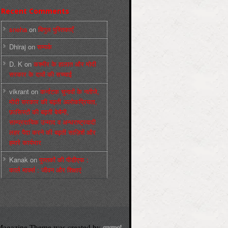
Recent Comments
sneha
on
बिगुल पुस्तिकाएँ
Dhiraj
on
सम्पर्क
D. K
on
कश्मीर के हालात और मोदी
सरकार के दावों की सच्चाई
vikrant
on
कर्नाटक चुनावों के नतीजे,
मोदी सरकार की बढ़ती अलोकप्रियता,
फ़ासिस्टों की बढ़ती बेचैनी,
साम्प्रदायिक उन्माद व अन्धराष्ट्रवादी
लहर पैदा करने की बढ़ती साज़िशें और
हमारे कार्यभार
Kanak
on
पुस्‍तकों की पीडीएफ :
कार्ल मार्क्‍स : जीवन और शिक्षाएं
agazine Theme was created by