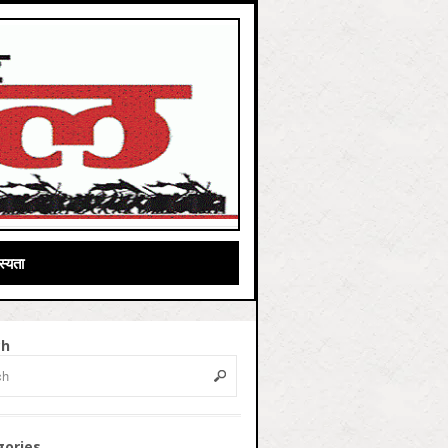
्यता
ch
gories