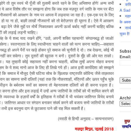
 तो तुम स्वयं भी पूँजी की ग़ुलामी करते रहने के लिए अभिशप्त होगे! अन्य सभी
कवि
को ये आज विशेष तौर पर समझना होगा कि जब तक मज़दूर वर्ग जाति के नाम पर बँटा
A Sad 
 नौजवानों को आरक्षण के नाम पर आपस में लड़वाया जा रहा है। एक-एक पद के लिए
महान
या ना हो, बाक़ी लाखों नौजवानों को तो बेरोज़गार ही घूमना है। ऐसे में आरक्षण
के अवस
ा देने जैसे मुद्दों पर मोर्चे निकालकर अपनी ऊर्जा बर्बाद नहीं करनी चाहिए बल्कि
साथ
्टी की लड़ाई लड़नी चाहिए।
चुका है!
के ये शब्द याद रखने होंगे, “उठो, अपनी शक्ति पहचानो! संगठनबद्ध हो जाओ!
सकेगा। स्वतन्त्रता के लिए स्वाधीनता चाहने वालों को यत्न करना चाहिए—कहावत
संगठनबद्ध हो अपने पैरों पर खड़े होकर पूरे समाज को चुनौती दे दो। तब देखना, कोई भी
Subsc
ुर्रत नहीं कर सकेगा। तुम दूसरों की खुराक न बनो। दूसरों के मुँह की ओर मत ताको।
Email
ना। यह तुम्हारी कोई सहायता नहीं करना चाहती, बल्कि तुम्हें अपना मोहरा बनाना
ज़म के ये शब्द मानो आज के लिए ही लिखे गये हों। आज इसी कार्यदिशा को समझने
कि समाज में मौजूद ऐसी घटिया सोच के ख़िलाफ़ राष्ट्रपति कोविन्द जैसे ताक़तवर
मान का सामना सभी दलितों (यहां तक कि नौकरशाहों, मंत्रियों और ऊपर पहुँच चुके
पीड़न के बर्बरतम रूपों का सामना तो मेहनतकश दलितों को ही करना पड़ता है।
करना होगा और इस लड़ाई में उन्हें अन्य जातियों के ग़रीबों को भी शामिल करने की
 व्यवस्था के हज़ारों वर्षों के इतिहास ने ग़रीबों में भी भयंकर जातिगत विभेद बनाये
Archi
है। जातिगत आधार पर संगठन बनाकर संघर्ष करने की बजाय सभी जातियों के ग़रीबों
Archiv
े तभी इस बदनुमा दाग से छुटकारा पाने की राह मिल सकती है।
(मराठी से हिन्दी अनुवाद – सत्यनारायण)
कुछ 
सम्‍बन
मज़दूर बिगुल, जुलाई 2018