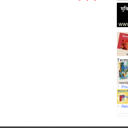
Term
Abo
Pri
Pri
Shi
Ref