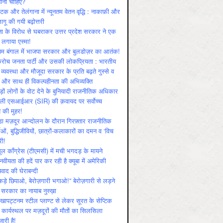
ोनी चाहिए?
ाटक और तेलंगाना में न्यूनतम वेतन वृद्धि : नाकाफ़ी और
लागू की गयी बढ़ोत्तरी
ा के विरोध से घबराकर उत्तर प्रदेश सरकार ने एक
 लगाया एस्मा!
चिम बंगाल में भाजपा सरकार और बुलडोज़र का आतंक!
रोच जनता पार्टी और उसकी लोकप्रियता : भारतीय
 व्‍यवस्‍था और मौजूदा सरकार के प्रति बढ़ते गुस्‍से व
ष और साथ ही विकल्‍पहीनता की अभिव्‍यक्ति
़ों लोगों के वोट देने के बुनियादी राजनीतिक अधिकार
ाली एसआईआर (SIR) की क़वायद पर सर्वोच्च
य की मुहर!
डा मज़दूर आन्दोलन के दौरान गिरफ़्तार राजनीतिक
ताओं, बुद्धिजीवियों, छात्रों-कलाकारों का दमन व ‘विच
री!
ूल काँग्रेस (टीएमसी) में मची भगदड़ के मायने
वीयता की हदें पार कर रही है क्यूबा में अमेरिकी
यवाद की घेराबन्दी
कड़े छिपाओ, बेरोज़गारी भगाओ!” बेरोज़गारी से लड़ने
 सरकार का नायाब नुस्ख़ा
खापट्टनम स्टील प्लाण्ट से लेकर सूरत के सेप्टिक
 कार्यस्थल पर मज़दूरों की मौतों का सिलसिला
जारी है!