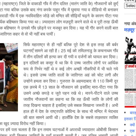
(महाराष्ट्र) जिले के वाकाडी गाँव में तीन दलित (मातंग जाति के) नौजवानों को कुएँ
Catego
ीटा गया बल्कि उसके बाद नंगा करके पाहूर गाँव में घुमाया गया व वीडियो भी बनाकर
ाडी गाँव में एक नवविवाहित जोड़े को मन्दिर की सीढ़ियाँ चढ़ने के कारण पीटा गया
थिक बहिष्कार किया गया था। ज़्यादातर लोग मज़दूरी करने वाले थे व पूरी तरह ऊँची
नया अं
िक बहिष्कार ने उनको गाँव छोड़ने पर मजबूर कर दिया। यह भी गौर करने वाली बात
मज़दूर
 जातिगत कहर से वो भी नहीं बच पायीं।
सिर्फ महाराष्ट्र से ही नहीं बल्कि पूरे देश से इस तरह की बर्बर
घटनाएँ सामने आ रही है। 25 मई को तमिलनाडु के कचनाथम गाँव
में तीन दलितों की हत्या कर दी गयी व दर्जनों को घायल कर दिया।
इन दलितों का कसूर ये था कि ये उच्च जातीय लोगों पर आर्थिक
रूप से निर्भर नहीं थे व कई लोग अच्छी नौकरियों में भी चले गये
थे। इससे उच्च जाति वालों के जातिगत अहं को चोट लगी और
उन्होने हमला कर दिया। गुजरात के अहमदाबाद से 110 किमी दूर
एक क़स्बे में 13 साल के नौजवान को इसलिए मारा-पीटा गया कि
उसने अच्छे कपड़े व जूते पहन रखे थे। मारने-पीटने वाले उच्च
जातीय नौजवानों का कहना था कि वह ऊँची जाति के लोगों की
तरह दिखना चाहता है इसलिए उसे सबक सिखाना जरूरी है। अभी
हाल ही में देश के राष्ट्रपति कोविन्द के साथ भी मन्दिर में भेदभाव
बारह
की बात सामने आयी थी। हालाँकि देश के सबसे ताक़तवर व्यक्ति
इसका ज़ि
का खुद ज़्यादा विरोध नहीं किया।
क्यो
र हमें पता चलता है कि इन तमाम घटनाओं में अपराधी ज्यादातर ओबीसी किसान
एक इ
धिकांशत: बड़ी किसान जातियों के यहाँ मज़दूरी करती है। जब दलित आबादी अपनी