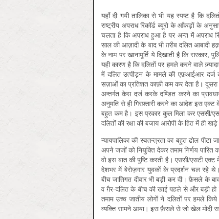
यहाँ दी गयी तालिका से भी यह स्पष्ट है कि दलितों क
राष्ट्रीय अपराध रिकॉर्ड ब्यूरो के आँकड़ों के अन
चलता है कि अपराध हुआ है पर अन्त में अपराध सिद
साल की आज़ादी के बाद भी ग़रीब दलित आबादी हक़
के नाम पर खानापूर्ति ये दिखाती है कि सरकार, पु
यही कारण है कि दलितों पर हमले करने वाले ज़्याद
में दलित उत्पीड़न के मामले की एफ़आईआर दर्ज 
सज़ाओं का प्रतिशत काफ़ी कम कर देता है। दूसरा 
अन्तर्गत केस दर्ज करके दण्डित करने का प्राव
अनुमति से ही गिरफ़्तारी करने का आदेश इस एक्ट क
बहुत कम है। इस प्रकार कुल मिला कर एससी/एसटी एक्
दलितों की रक्षा की बजाय आरोपी के हित में ही खड़े
न्यायपालिका की स्वतन्त्रता का बहुत ढोल पीटा जा
अपने जजों को नियुक्ति देकर तमाम निर्णय पारित कर
वो इस बात की पुष्टि करती है। एससी/एसटी एक्ट 
देशभर में बेरोज़गार युवकों के प्रदर्शन चल रहे थ
बीच जातिगत दीवार भी बड़ी कर दी। फ़ैसले के बाद
व ग़ैर-दलित के बीच की खाई पहले से और बड़ी हो ग
तमाम उच्च जातीय लोगों ने दलितों पर हमले किये। 
व्यक्ति सामने आया। इस फ़ैसले से जो खेल मोदी 