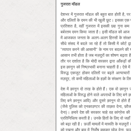
गुजरात
मॉडल
देशभर में गुजरात मॉडल की बहुत बात होती है, पर
और दलितों के दमन की भी खुली छूट। इसका एक प्रम
प्रतिशत है, वहीं गुजरात में इसकी छह गुना कम 3.
बर्बरतम दमन किया जाता है। इसी मॉडल को आज देशभ
में आजकल जनता के अलग-अलग हिस्सों के संरक्षण
सीधे संसद में बदले जा रहे हैं तो किसी में कोर्ट द
”व्यापार करने की आसानी” के नाम पर बदलने की यो
आसान तभी होता है जब मज़दूरों का शोषण बढ़ता है। 
तौर पर दर्शाता है कि मोदी सरकार द्वारा आँकड़
इस क़ानून को निष्प्रभावी बनाना चाहती है। ऐसे म
विरुद्ध एकजुट होकर दलितों पर बढ़ते अत्याचारो
मज़दूर, तो कभी महिलाओं के हक़ों के संरक्षण के लिए 
देश में क़ानून दो तरह के होते हैं। एक वो क़ानून 
महिलाओं के विरुद्ध होने वाले अपराधों के लिए बने क़
लिए बने क़ानून आदि) और दूसरे क़ानून वो होते 
(जैसे पुलिस को एनकाउण्टर की ताक़त देना, फ़ौज
देना)। हमारे देश की सरकार चाहे वह कांग्रेस की 
प्रतिनिधित्व करती है। उनके हितों के लिए वो जहा
को बढ़ा रही है। फ़र्ज़ी मामलों में मारूति के मज़द
को रखना और बाद में निर्दोष कहकर छोड़ देना, फ़र्