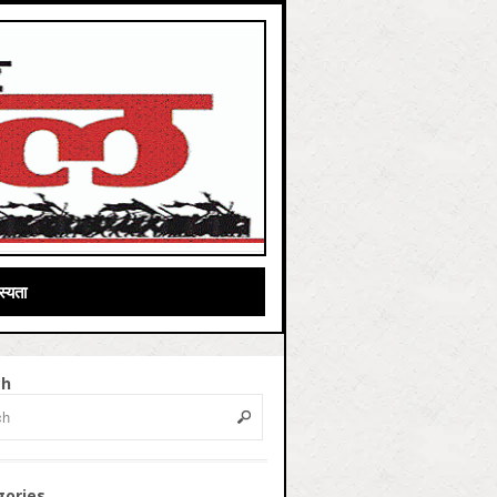
्यता
ch
gories