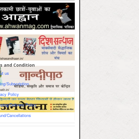
s and Condition
ut us
cing/Subscription
vacy Policy
pping/Delivery Policy
und/Cancellations