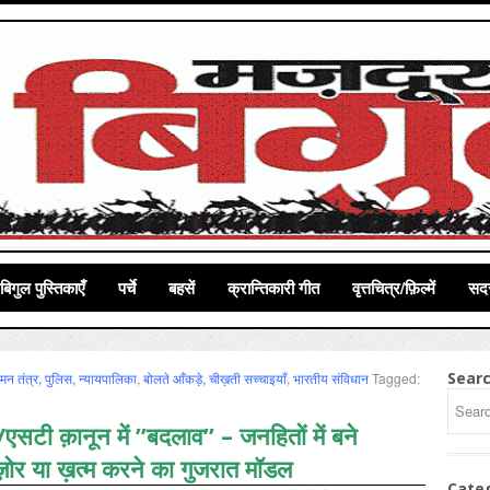
बिगुल पुस्तिकाएँ
पर्चे
बहसें
क्रान्तिकारी गीत
वृत्तचित्र/फ़िल्में
सदस
Sear
मन तंत्र, पुलिस, न्‍यायपालिका
,
बोलते आँकड़े, चीख़ती सच्चाइयाँ
,
भारतीय संविधान
Tagged:
सी/एसटी क़ानून में ”बदलाव” – जनहितों में बने
ज़ोर या ख़त्म करने का गुजरात मॉडल
Cate