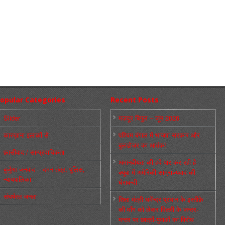
opular Categories
Recent Posts
Slider
मज़दूर बिगुल – जून 2026
कारख़ाना इलाक़ों से
पश्चिम बंगाल में भाजपा सरकार और
बुलडोज़र का आतंक!
फ़ासीवाद / साम्‍प्रदायिकता
अमानवीयता की हदें पार कर रही है
बुर्जुआ जनवाद – दमन तंत्र, पुलिस,
क्यूबा में अमेरिकी साम्राज्यवाद की
न्‍यायपालिका
घेराबन्दी
संघर्षरत जनता
शिक्षा मंत्री धर्मेन्द्र प्रधान के इस्तीफ़े
की माँग को लेकर दिल्ली के जन्तर-
मन्तर पर छात्रों-युवाओं का विरोध