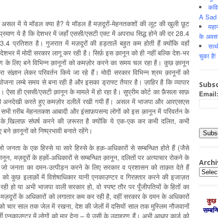
कवि
A Sad 
 असल में ये मॉडल क्या है? ये मॉडल है मज़दूरों-मेहनतकशों की लूट की खुली छूट
महान
ाण ये है कि देशभर में जहाँ एससी/एसटी एक्ट में अपराध सिद्ध होने की दर 28.4
के अवस
4 प्रतिशत है। गुजरात में मज़दूरों की हड़तालें बहुत कम होती हैं क्योंकि वहाँ
साथ
र में मोदी सरकार लागू कर रही है। सिर्फ़ इस क़ानून को ही नहीं बल्कि देश-भर
चुका है!
 के लिए बने विभिन्न क़ानूनों को कमज़ोर करने का समय चल रहा है। कुछ क़ानून
्वारा संज्ञान लेकर परिवर्तन किये जा रहे हैं। मोदी सरकार विभिन्न श्रम क़ानूनों को
जना लम्बे समय से बना रही है और इसका ड्राफ्ट तैयार है। ज़ाहिर है कि व्या‍पार
Subsc
ऐसा ही एससी/एसटी क़ानून के मामले में हो रहा है। सुप्रीम कोर्ट का फ़ैसला साफ़
Email
ों की अनदेखी करते हुए कमज़ोर दलीलें रखी गयी हैं। असल में भाजपा और आरएसएस
ें सभी ग़रीब मेहनतकश आबादी और इंसाफ़पसन्द लोगों को इस क़ानून में परिवर्तन के
ं के खि़लाफ़ संघर्ष करने की ज़रूरत है क्योंकि ये एक-एक कर कभी दलित, कभी
बने क़ानूनों को निष्प्रभावी बनाते रहेंगे।
जो जनता के एक हिस्से या सारे हिस्से के हक़-अधिकारों से सम्बन्धित होते हैं (जैसे
ानून, मज़दूरों के हक़ों-अधिकारों से सम्बन्धित क़ानून, दलितों पर अत्याचार रोकने के
Archi
हैं जो जनता का दमन-उत्पीड़न करने के लिए सरकार व प्रशासन को ताक़त देते हैं
Archiv
 को कुछ इलाक़ों में विशेषाधिकार यानी एनकाउण्टर व गिरफ़्तार करने की इजाज़त
रही हो या अभी भाजपा वाली सरकार हो, वो स्पष्ट तौर पर पूँजीपतियों के हितों का
ँ मज़दूरों के अधिकारों को लगातार कम कर रही है, वहीं सरकार के दमन के अधिकारों
कुछ 
ूरों को चार साल तक जेल में रखना, देश की जेलों में दसियों साल तक मुस्लिम नौजवानों
सम्‍बन
ज़ी एनकाउण्टर में लोगों को मार देना – ये उसी के उदाहरण हैं। अभी आधार कार्ड को