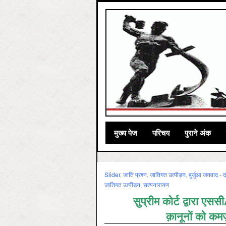
मुख्‍य पेज
परिचय
पुराने अंक
Slider
,
जाति प्रश्‍न
,
जातिगत उत्‍पीड़न
,
बुर्जुआ जनवाद - द
जातिगत उत्पीड़न
,
सत्‍यनारायण
सुप्रीम कोर्ट द्वारा एस
क़ानूनों को कम