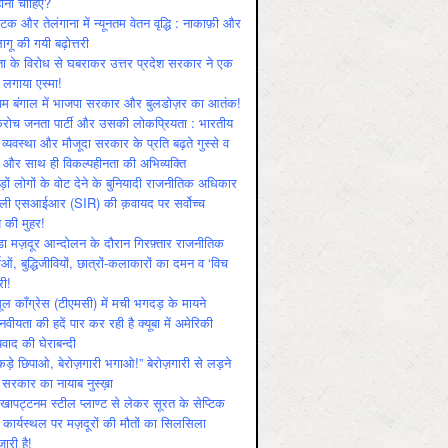
ोनी चाहिए?
ाटक और तेलंगाना में न्यूनतम वेतन वृद्धि : नाकाफ़ी और
लागू की गयी बढ़ोत्तरी
ा के विरोध से घबराकर उत्तर प्रदेश सरकार ने एक
 लगाया एस्मा!
चिम बंगाल में भाजपा सरकार और बुलडोज़र का आतंक!
रोच जनता पार्टी और उसकी लोकप्रियता : भारतीय
 व्‍यवस्‍था और मौजूदा सरकार के प्रति बढ़ते गुस्‍से व
ष और साथ ही विकल्‍पहीनता की अभिव्‍यक्ति
़ों लोगों के वोट देने के बुनियादी राजनीतिक अधिकार
ाली एसआईआर (SIR) की क़वायद पर सर्वोच्च
य की मुहर!
डा मज़दूर आन्दोलन के दौरान गिरफ़्तार राजनीतिक
ताओं, बुद्धिजीवियों, छात्रों-कलाकारों का दमन व ‘विच
री!
ूल काँग्रेस (टीएमसी) में मची भगदड़ के मायने
वीयता की हदें पार कर रही है क्यूबा में अमेरिकी
यवाद की घेराबन्दी
कड़े छिपाओ, बेरोज़गारी भगाओ!” बेरोज़गारी से लड़ने
 सरकार का नायाब नुस्ख़ा
खापट्टनम स्टील प्लाण्ट से लेकर सूरत के सेप्टिक
 कार्यस्थल पर मज़दूरों की मौतों का सिलसिला
जारी है!