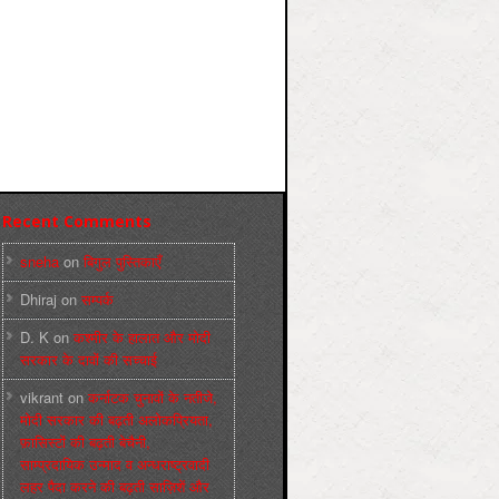
Recent Comments
sneha
on
बिगुल पुस्तिकाएँ
Dhiraj
on
सम्पर्क
D. K
on
कश्मीर के हालात और मोदी
सरकार के दावों की सच्चाई
vikrant
on
कर्नाटक चुनावों के नतीजे,
मोदी सरकार की बढ़ती अलोकप्रियता,
फ़ासिस्टों की बढ़ती बेचैनी,
साम्प्रदायिक उन्माद व अन्धराष्ट्रवादी
लहर पैदा करने की बढ़ती साज़िशें और