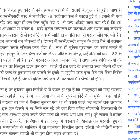
कितनी ह
कर्न
े विरुद्ध हुए बर्बर से बर्बर हत्याकाण्डों में भी सज़ाएँ बिल्कुल नहीं हुईं। साथ ही
देरी से 
ुसार एससीएसटी एक्ट में चार्जशीट 78 प्रतिशत केस में फ़ाइल हुई है। इससे भी पता
जनत
्धि तक बहुत ही कम केस पहुँच पाते हैं। ये चन्द आँकड़े साफ़ बता रहे हैं कि 70
बार फिर
-अधिकारों से वंचित है। बर्बर दलित उत्पीड़न की घटनाओं और उसके बाद कार्रवाई
पश्
लिस-प्रशासन से लेकर कोर्ट तक में जातिगत मानसिकता से ग्रस्त लोग भरे पड़े हैं।
कॉक
ातर अपराधी बच निकलते हैं। देशभर में एससी/एसटी क़ानून के तहत वैसे भी वर्तमान
जनता में
कराना सबसे मुश्किल काम होता है। साथ ही पुलिस प्रशासन का रवैया मामले में
असन्‍तो
इस क़ानून में ग़लत केस दर्ज कराने पर पीड़ित के विरुद्ध आईपीसी की धारा 182 के
करोड
धान पहले से ही है। इसी प्रकार अग्रिम जमानत मिलने तथा उच्च अधिकारियों की
छीनने व
े डर को बिल्कुल ख़त्म कर देगा। पहले ही इस एक्ट के अन्तर्गत सज़ा मिलने की दर
न्यायाल
ट के दुरुपयोग को रोकने के इरादे से सुप्रीम कोर्ट द्वारा दिये गये दिशा-निर्देश
नोए
 दिखायी देते हैं जिससे दलित उत्पीड़न की घटनाओं में बढ़ोत्तरी ही होगी।
कार्यकर्
हण्ट’ जा
ता है पर हालिया कुछ निर्णयों से ये स्पष्ट हो रहा है कि आरएसएस की मोदी सरकार
तृणम
वा रही है। हाल ही में जज लोया केस में भी सुप्रीम कोर्ट ने जो भूमिका अपनायी है,
अमान
में बदलाव का जब ये फ़ैसला सुनाया गया था तो उससे पहले कई महीनों तक लगातार
साम्राज्
े। इस एक फ़ैसले ने ना सिर्फ़ उस मुद्दे को दबा दिया बल्कि नौजवानों-मेहनतकशों के
“आँ
 लोग आरक्षण ख़त्म करने जैसी माँगों को लेकर आगे आने लगे। पूरे समाज में दलित
का मोदी
यी। 2 अप्रैल को देशभर में इस क़ानून में बदलाव के खि़लाफ़ जब प्रदर्शन हुए तो
विशा
मध्यप्रदेश के ग्वालियर में तो बाक़ायदा पिस्तौल लेकर दलितों को गोलियाँ मारता
टैंक तक
सरकार खेलना चाहती थी वो पूरा होता नज़र आ रहा है।
बदस्तूर 