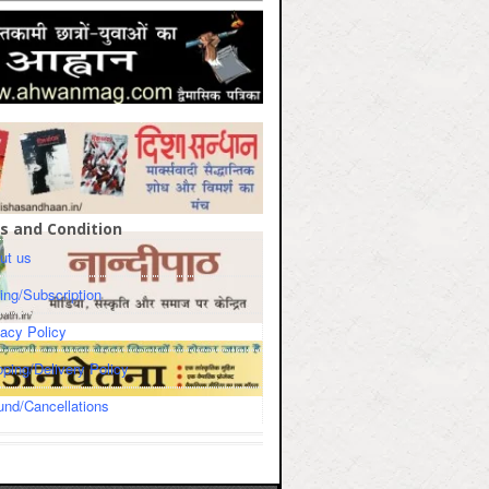
s and Condition
ut us
cing/Subscription
vacy Policy
pping/Delivery Policy
und/Cancellations