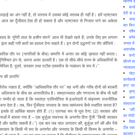
कितनी ह
कर्न
देरी से 
्ध लड़ाई का अंग नहीं है, तो वास्तव में उसका कोई मतलब ही नहीं है। हमें भ्रष्टाचार
जनत
 आज का पूँजीवाद ऐसा ही हो सकता है और भ्रष्टाचार से निजात पाने का अकेला
बार फिर
पश्
कॉक
 जनवाद के ‘मुंगेरी लाल के हसीन सपने’ आज भी देखते रहते हैं, उनके लिए हम लगभग
जनता में
ारा कही गयी बातों का हवाला देना चाहते हैं। इन दोनों उद्धरणों पर ग़ौर कीजिये :
असन्‍तो
ारिक तौर पर (नागरिकों के बीच) सम्पत्ति में अन्तर का कोई ख़याल नहीं करता।
करोड
सुनिश्चित ढंग से, अपना असर डालती है। एक तो सीधे-सीधे राज्य के अधिकारियों के
छीनने व
ेरिका है; दूसरे, सरकार तथा स्टॉक एक्सचेंज के गठबंधन के रूप में।’’
न्यायाल
नोए
य की उत्पत्ति’
कार्यकर्
हण्ट’ जा
े विरोध रखता है, क्योंकि ‘’आधिकारिक तौर पर’’ यह धनी और गरीब दोनों को बराबरी
तृणम
अधिरचना के बीच का अन्तरविरोध है। साम्राज्यवाद और गणराज्य के बीच भी यही
अमान
ा गम्भीर हो जाता है कि स्वतंत्र प्रतियोगिता से इजारेदारी में संक्रमण राजनीतिक
साम्राज्
 बना देता है। तब, फिर पूँजीवाद जनवाद के साथ सामंजस्य कैसे स्थापित करता है?
“आँ
ा। इसके दो आर्थिक साधन होते हैं: (1) प्रत्यक्ष रूप से घूस देना; (2) सरकार और
का मोदी
ं में बताया गया है – एक बुर्ज़ुआ व्यवस्था के अन्तर्गत वित्त पूँजी ‘’किसी सरकार
विशा
और खरीद सकती है।’’) एक बार जब माल उत्पादन की, बुर्ज़ुआ वर्ग की और पैसे
टैंक तक
सरकार के किसी भी रूप के अन्तर्गत और जनवाद के किसी भी किस्म के अन्तर्गत –
बदस्तूर 