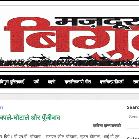
बिगुल पुस्तिकाएँ
पर्चे
बहसें
क्रान्तिकारी गीत
वृत्तचित्र/फ़िल्में
सदस
Sear
चार
 घपले-घोटाले और पूँजीवाद
कविता कृष्णपल्लवी
 कर दिये। पी.एन.बी. घोटाला , रफ़ाएल डील घोटाला, सृजन घोटाला, आई.पी.एल.
Cate