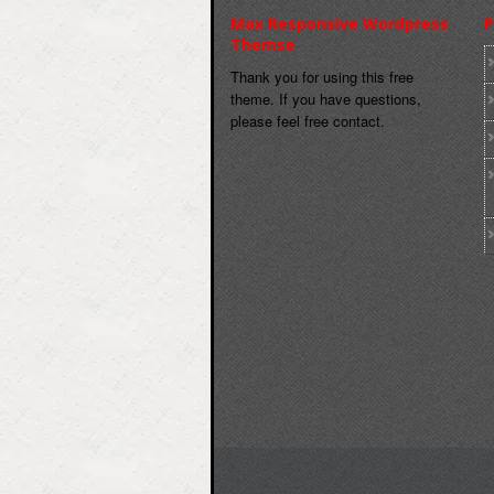
Max Responsive Wordpress
P
Themse
Thank you for using this free
theme. If you have questions,
please feel free contact.