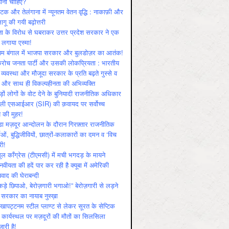
ोनी चाहिए?
ाटक और तेलंगाना में न्यूनतम वेतन वृद्धि : नाकाफ़ी और
लागू की गयी बढ़ोत्तरी
ा के विरोध से घबराकर उत्तर प्रदेश सरकार ने एक
 लगाया एस्मा!
चिम बंगाल में भाजपा सरकार और बुलडोज़र का आतंक!
रोच जनता पार्टी और उसकी लोकप्रियता : भारतीय
 व्‍यवस्‍था और मौजूदा सरकार के प्रति बढ़ते गुस्‍से व
ष और साथ ही विकल्‍पहीनता की अभिव्‍यक्ति
़ों लोगों के वोट देने के बुनियादी राजनीतिक अधिकार
ाली एसआईआर (SIR) की क़वायद पर सर्वोच्च
य की मुहर!
डा मज़दूर आन्दोलन के दौरान गिरफ़्तार राजनीतिक
ताओं, बुद्धिजीवियों, छात्रों-कलाकारों का दमन व ‘विच
री!
ूल काँग्रेस (टीएमसी) में मची भगदड़ के मायने
वीयता की हदें पार कर रही है क्यूबा में अमेरिकी
यवाद की घेराबन्दी
कड़े छिपाओ, बेरोज़गारी भगाओ!” बेरोज़गारी से लड़ने
 सरकार का नायाब नुस्ख़ा
खापट्टनम स्टील प्लाण्ट से लेकर सूरत के सेप्टिक
 कार्यस्थल पर मज़दूरों की मौतों का सिलसिला
जारी है!