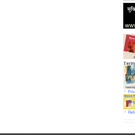
Term
Abo
Pri
Pri
Shi
Ref