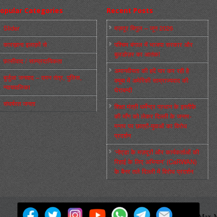
opular Categories
Recent Posts
Slider
मज़दूर बिगुल – जून 2026
कारख़ाना इलाक़ों से
पश्चिम बंगाल में भाजपा सरकार और
बुलडोज़र का आतंक!
फ़ासीवाद / साम्‍प्रदायिकता
अमानवीयता की हदें पार कर रही है
बुर्जुआ जनवाद – दमन तंत्र, पुलिस,
क्यूबा में अमेरिकी साम्राज्यवाद की
न्‍यायपालिका
घेराबन्दी
संघर्षरत जनता
शिक्षा मंत्री धर्मेन्द्र प्रधान के इस्तीफ़े
की माँग को लेकर दिल्ली के जन्तर-
मन्तर पर छात्रों-युवाओं का विरोध
प्रदर्शन
‘नोएडा के मज़दूरों और कार्यकर्ताओं की
रिहाई के लिए अभियान’ (CaRWAN)
के बैनर तले दिल्ली में विरोध प्रदर्शन
मज़दूर बिगुल
Powered by
WordPress
Max M