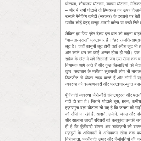
घोटाला, शौचालय घोटाला, व्यापम घोटाला, मेडिकल 
– और ये सभी घोटाले तो हिमखण्ड का ऊपर दिखायी दे
उसकी मैनेजिंग कमेटी (सरकार) के दरवाज़े पर बैठी
उम्मीद कोई बेहद मासूम आदमी करेगा या परले सिरे 
लेकिन हम फिर ज़ोर देकर इस बात को कहना चाहते है
“मान्यता-प्राप्त” भ्रष्टाचार है। “हर सम्पत्ति-सा
लूट है। जहाँ क़ानूनी लूट होगी वहाँ अवैध लूट भी 
और काले धन का कोई अन्तर होता ही नहीं। एक 
सफ़ेद के खेल में लगे खिलाड़ी जब उस सीमा तक चले 
नियामक आगे आते हैं और कुछ खिलाड़ियों को मैदा
कुछ “सदाचार के मसीहा” सुथराजी लोग भी नायक
डिटर्जेन्ट से धोकर साफ़ करते हैं और लोगों में यह
व्यवस्था को कल्याणकारी और भ्रष्टाचार-मुक्त बन
पूँजीवादी व्यवस्था जैसे-जैसे संकटग्रस्त और पत
यही हो रहा है। जितने घोटाले घूस, ग़बन, कमीशन
हज़ारगुना बड़ा घोटाला तो यह है कि जनता की गाढ़ी 
को सौंपी जा रही हैं, खदानें, ज़मीनें, जंगल और नद
और सालाना लाखों परिवारों को बलपूर्वक उनकी 
ही है कि पूँजीवादी शोषण अब डाकेज़नी की शक्ल
मज़दूरों के अधिकारों में अधिकतम सीमा तक कटौ
निरंकुशता, फासीवादी उभार और पूँजीपतियों की चरम 