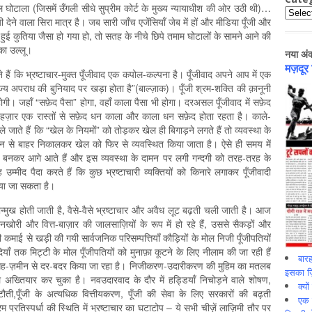
घोटाला (जिसमें उँगली सीधे सुप्रीम कोर्ट के मुख्य न्यायाधीश की ओर उठी थी)…
Catego
ने वाला सिरा मात्र है। जब सारी जाँच एजेंसियाँ जेब में हों और मीडिया पूँजी और
 हुई कुतिया जैसा हो गया हो, तो सतह के नीचे छिपे तमाम घोटालों के सामने आने की
का उल्लू।
नया अं
मज़दूर
ं कि भ्रष्टाचार-मुक्त पूँजीवाद एक कपोल-कल्पना है। पूँजीवाद अपने आप में एक
म्राज्य अपराध की बुनियाद पर खड़ा होता है”(बाल्ज़ाक)। पूँजी श्रम-शक्ति की क़ानूनी
होगी। जहाँ “सफ़ेद पैसा” होगा, वहाँ काला पैसा भी होगा। दरअसल पूँजीवाद में सफ़ेद
हज़ार एक रास्तों से सफ़ेद धन काला और काला धन सफ़ेद होता रहता है। काले-
जाते हैं कि “खेल के नियमों” को तोड़कर खेल ही बिगाड़ने लगते हैं तो व्यवस्था के
न से बाहर निकालकर खेल को फिर से व्यवस्थित किया जाता है। ऐसे ही समय में
 बनकर आगे आते हैं और इस व्यवस्था के दामन पर लगी गन्दगी को तरह-तरह के
 उम्मीद पैदा करते हैं कि कुछ भ्रष्टाचारी व्यक्तियों को किनारे लगाकर पूँजीवादी
ाया जा सकता है।
नोन्मुख होती जाती है, वैसे-वैसे भ्रष्टाचार और अवैध लूट बढ़ती चली जाती है। आज
खोरी और वित्त-बाज़ार की जालसाज़ियों के रूप में हो रहे हैं, उससे सैकड़ों और
कमाई से खड़ी की गयी सार्वजनिक परिसम्पत्तियाँ कौड़ियों के मोल निजी पूँजीपतियों
ियाँ तक मिट्टी के मोल पूँजीपतियों को मुनाफ़ा कूटने के लिए नीलाम की जा रही हैं
बारह
जगह-ज़मीन से दर-बदर किया जा रहा है। निजीकरण-उदारीकरण की मुहिम का मतलब
इसका ज़ि
 अख्तियार कर चुका है। नवउदारवाद के दौर में हड्डियाँ निचोड़ने वाले शोषण,
क्यो
ती,पूँजी के अत्यधिक वित्तीयकरण, पूँजी की सेवा के लिए सरकारों की बढ़ती
एक इ
प्रतिस्पर्धा की स्थिति में भ्रष्टाचार का घटाटोप – ये सभी चीज़ें लाज़िमी तौर पर