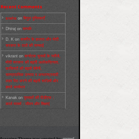
Recent Comments
sneha
on
बिगुल पुस्तिकाएँ
Dhiraj
on
सम्पर्क
D. K
on
कश्मीर के हालात और मोदी
सरकार के दावों की सच्चाई
vikrant
on
कर्नाटक चुनावों के नतीजे,
मोदी सरकार की बढ़ती अलोकप्रियता,
फ़ासिस्टों की बढ़ती बेचैनी,
साम्प्रदायिक उन्माद व अन्धराष्ट्रवादी
लहर पैदा करने की बढ़ती साज़िशें और
हमारे कार्यभार
Kanak
on
पुस्‍तकों की पीडीएफ :
कार्ल मार्क्‍स : जीवन और शिक्षाएं
agazine Theme was created by