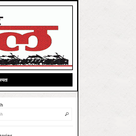
्यता
ch
gories