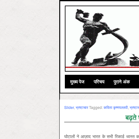
मुख्‍य पेज
परिचय
पुराने अंक
Slider
,
भ्रष्‍टाचार
Tagged:
कविता कृष्‍णपल्‍लवी
,
भ्रष्टा
बढ़ते
घोटालों ने आज़ाद भारत के सभी रिकार्ड ध्वस्त