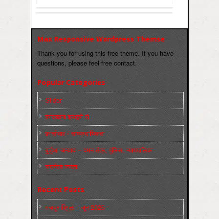
Max Responsive Wordpress Themse
Thank you for using this free theme. If you have
questions, please feel free contact.
Popular Categories
Slider
कारख़ाना इलाक़ों से
फ़ासीवाद / साम्‍प्रदायिकता
बुर्जुआ जनवाद – दमन तंत्र, पुलिस, न्‍यायपालिका
संघर्षरत जनता
Recent Posts
मज़दूर बिगुल – जून 2026