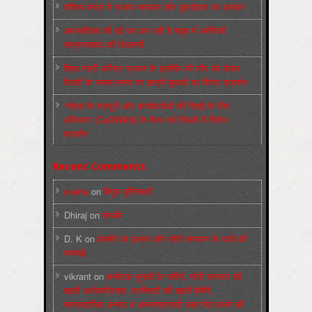
पश्चिम बंगाल में भाजपा सरकार और बुलडोज़र का आतंक!
अमानवीयता की हदें पार कर रही है क्यूबा में अमेरिकी
साम्राज्यवाद की घेराबन्दी
शिक्षा मंत्री धर्मेन्द्र प्रधान के इस्तीफ़े की माँग को लेकर
दिल्ली के जन्तर-मन्तर पर छात्रों-युवाओं का विरोध प्रदर्शन
‘नोएडा के मज़दूरों और कार्यकर्ताओं की रिहाई के लिए
अभियान’ (CaRWAN) के बैनर तले दिल्ली में विरोध
प्रदर्शन
Recent Comments
sneha
on
बिगुल पुस्तिकाएँ
Dhiraj
on
सम्पर्क
D. K
on
कश्मीर के हालात और मोदी सरकार के दावों की
सच्चाई
vikrant
on
कर्नाटक चुनावों के नतीजे, मोदी सरकार की
बढ़ती अलोकप्रियता, फ़ासिस्टों की बढ़ती बेचैनी,
साम्प्रदायिक उन्माद व अन्धराष्ट्रवादी लहर पैदा करने की