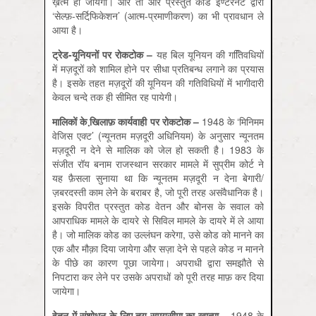
ख़त्म हो जायेगी। और तो और प्रस्तुत कोड इण्टरनेट द्वारा
‘सेल्फ़-सर्टिफि़केशन’ (आत्म-प्रमाणीकरण) का भी प्रावधान ले
आया है।
ट्रेड-
यूनियनों
पर
रोकटोक –
यह बिल यूनियन की गतिि‍वधियों
में मज़दूरों को शामिल होने पर सीधा प्रतिबन्ध लगाने का प्रयास
है। इसके तहत मज़दूरों की यूनियन की गतिविधियों में भागीदारी
केवल चन्दे तक ही सीमित रह पायेगी।
मालिकों
के
खि़लाफ़
कार्यवाही
पर
रोकटोक –
1948 के ‘मिनिमम
वेजिस एक्ट’ (न्यूनतम मज़दूरी अधिनियम) के अनुसार न्यूनतम
मज़दूरी न देने से मालिक को जेल हो सकती है। 1983 के
संजीत रॉय बनाम राजस्थान सरकार मामले में सुप्रीम कोर्ट ने
यह फ़ैसला सुनाया था कि न्यूनतम मज़दूरी न देना बेगारी/
ज़बरदस्ती काम लेने के बराबर है, जो पूरी तरह असंवैधानिक है।
इसके विपरीत प्रस्तुत कोड वेतन और बोनस के सवाल को
आपराधिक मामले के दायरे से सिविल मामले के दायरे में ले आया
है। जो मालिक कोड का उल्लंघन करेगा, उसे कोड को मानने का
एक और मौक़ा दिया जायेगा और सज़ा देने से पहले कोड न मानने
के पीछे का कारण पूछा जायेगा। अपराधी द्वारा समझौते से
निपटारा कर लेने पर उसके अपराधों को पूरी तरह माफ़ कर दिया
जायेगा।
वेतन
में
संशोधन
के
लिए
तय
समयसीमा
का
ख़ात्मा –
1948 के