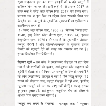
श्रम मन्त्रालय द्वारा 43 श्रम क़ानूनों को 4 बड़े क़ानूनों में
समेकित किया जा रहा है। इसी कड़ी में 10 अगस्त 2017 को
लोक सभा में ‘कोड ऑफ़ वेजिस बिल, 2017’ पेश किया गया।
प्रत्यक्ष रूप से इस बिल का उद्देश्य वेतन सम्बन्धी निम्न चार
केन्द्रीय श्रम क़ानूनों के प्रासंगिक प्रावधानों का एकीकरण व
सरलीकरण करना है
(1) पेमेण्ट ऑफ़ वेजिस एक्ट, 1936, (2) मिनिमम वेजिस एक्ट,
1948, (3) पेमेण्ट ऑफ़ बोनस एक्ट, 1965, (4) इक्वल
रेम्यूनरेशन एक्ट, 1976। ग़ौरतलब है कि प्रस्तावित संशोधन
मज़दूर विरोधी हैं और मालिकों/प्रबन्धन के मुक़ाबले उनकी
स्थिति को मज़बूती देने की जगह और कमज़ोर कर देते हैं।
इसका विश्लेषण निम्नलिखित है।
रोज़गार
सूची –
इस कोड में एम्प्लॉयमेण्ट शेड्यूल को हटा दिया
गया है जो श्रमिकों को कुशल, अर्ध-कुशल और अकुशल की
श्रेणी में बाँटती थी। ये नियम उन मज़दूरों के लिए तो उपयोगी है
जो लोग एम्प्लॉयमेण्ट शेड्यूल में नहीं है जैसे घरेलू मज़दूर (13
राज्यों को छोड़कर घरेलू मज़दूर शेड्यूल में नहीं आते, इसलिए
न्यूनतम मज़दूरी दरें उन पर लागू नहीं होतीं)। परन्तु इसका
दुष्प्रभाव कुशल और अर्ध-कुशल मज़दूरों पर होगा जो मालिक से
अधिक वेतन प्राप्त करने योग्य हैं।
मज़दूरी
तय
करने
के
मापदण्ड –
प्रस्तुत कोड में न्यूनतम