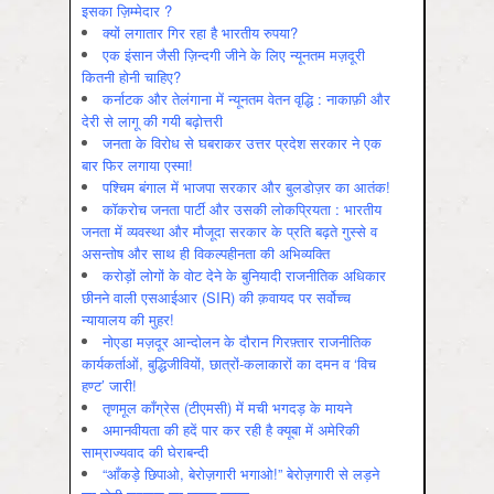
इसका ज़िम्मेदार ?
क्यों लगातार गिर रहा है भारतीय रुपया?
एक इंसान जैसी ज़िन्दगी जीने के लिए न्यूनतम मज़दूरी
कितनी होनी चाहिए?
कर्नाटक और तेलंगाना में न्यूनतम वेतन वृद्धि : नाकाफ़ी और
देरी से लागू की गयी बढ़ोत्तरी
जनता के विरोध से घबराकर उत्तर प्रदेश सरकार ने एक
बार फिर लगाया एस्मा!
पश्चिम बंगाल में भाजपा सरकार और बुलडोज़र का आतंक!
कॉकरोच जनता पार्टी और उसकी लोकप्रियता : भारतीय
जनता में व्‍यवस्‍था और मौजूदा सरकार के प्रति बढ़ते गुस्‍से व
असन्‍तोष और साथ ही विकल्‍पहीनता की अभिव्‍यक्ति
करोड़ों लोगों के वोट देने के बुनियादी राजनीतिक अधिकार
छीनने वाली एसआईआर (SIR) की क़वायद पर सर्वोच्च
न्यायालय की मुहर!
नोएडा मज़दूर आन्दोलन के दौरान गिरफ़्तार राजनीतिक
कार्यकर्ताओं, बुद्धिजीवियों, छात्रों-कलाकारों का दमन व ‘विच
हण्ट’ जारी!
तृणमूल काँग्रेस (टीएमसी) में मची भगदड़ के मायने
अमानवीयता की हदें पार कर रही है क्यूबा में अमेरिकी
साम्राज्यवाद की घेराबन्दी
“आँकड़े छिपाओ, बेरोज़गारी भगाओ!” बेरोज़गारी से लड़ने