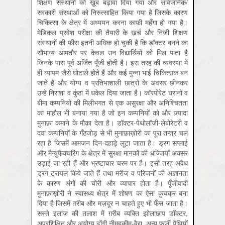
शिक्षण संस्थानों को ख़ूब बढ़ावा दिया गया और सार्वजनिक/
सरकारी संस्थाओं को निरुत्साहित किया गया है जिसके कारण
चिकित्सा के क्षेत्र में अध्ययन करना काफ़ी महँगा हो गया है।
मेडिकल प्रवेश परीक्षा की तैयारी के ख़र्च और निजी शिक्षण
संस्थानों की फ़ीस इतनी अधिक हो चुकी है कि डॉक्टर बनने का
सौभाग्य आमतौर पर केवल उन विद्यार्थियों को मिल पाता है
जिनके पास पूर्व अर्जित पूँजी होती है। इस तरह की व्यवस्था में
ही व्यापम जैसे घोटाले होते हैं और कई मुन्ना भाई चिकित्सक बन
जाते हैं और योग्य व प्रतिभाशाली छात्रों के अवसर छीनकर
उन्हे निराशा व कुंठा में धकेल दिया जाता है। कॉरपोरेट घरानों व
बीमा कम्पनियों की मिलीभगत से एक असुरक्षा और अनिश्चितता
का माहौल भी बनाया गया है जो इन कम्पनियों को और ज़्यादा
मुनाफ़ा कमाने के मौक़ा देता है। डॉक्टर-पेथोलॉजी-लेबोरेटरी व
दवा कम्पनियों के गँठजोड़ से भी मुनाफ़ाख़ोरी का पूरा तन्त्र चल
रहा है जिसमें आमजन दिन-दहाड़े लूटा जाता है। ड्रग सप्लाई
और मैन्युफै़क्चरिंग के क्षेत्र में सुरक्षा मानकों की धज्जियाँ अक्सर
उड़ाई जा रही हैं और भ्रष्टाचार चरम पर है। इसी तरह अवैध
ड्रग ट्रायल किये जाते हैं तथा मरीज व परिजनों की अज्ञानता
के कारण अंगों की चोरी और व्यापार होता है। पूँजीवादी
मुनाफ़ाख़ोरी ने स्वास्थ्य क्षेत्र में शोषण का ऐसा कुचक्र बना
दिया है जिसमें ग़रीब और मज़दूर न चाहते हुए भी फँस जाता है।
सस्ते इलाज की तलाश में ग़रीब व्यक्ति झोलाछाप डॉक्टर,
अप्रशिक्षित और अयोग्य ढोंगी नीमहकीम-वैद्य, अन्य फ़र्जी पैथियों