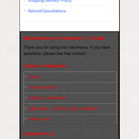
Shipping/Delivery Policy
Refund/Cancellations
Max Responsive Wordpress Themse
Thank you for using this free theme. If you have
questions, please feel free contact.
Popular Categories
Slider
कारख़ाना इलाक़ों से
फ़ासीवाद / साम्‍प्रदायिकता
बुर्जुआ जनवाद – दमन तंत्र, पुलिस, न्‍यायपालिका
संघर्षरत जनता
Recent Posts