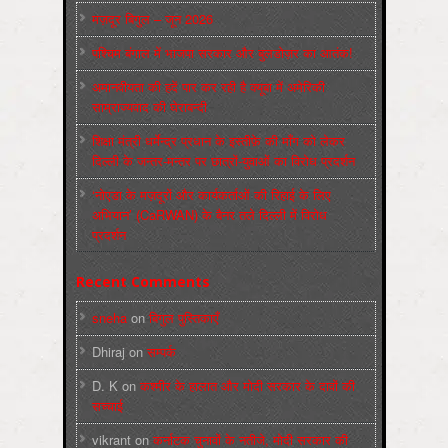
मज़दूर बिगुल – जून 2026
पश्चिम बंगाल में भाजपा सरकार और बुलडोज़र का आतंक!
अमानवीयता की हदें पार कर रही है क्यूबा में अमेरिकी
साम्राज्यवाद की घेराबन्दी
शिक्षा मंत्री धर्मेन्द्र प्रधान के इस्तीफ़े की माँग को लेकर
दिल्ली के जन्तर-मन्तर पर छात्रों-युवाओं का विरोध प्रदर्शन
‘नोएडा के मज़दूरों और कार्यकर्ताओं की रिहाई के लिए
अभियान’ (CaRWAN) के बैनर तले दिल्ली में विरोध
प्रदर्शन
Recent Comments
sneha
on
बिगुल पुस्तिकाएँ
Dhiraj
on
सम्पर्क
D. K
on
कश्मीर के हालात और मोदी सरकार के दावों की
सच्चाई
vikrant
on
कर्नाटक चुनावों के नतीजे, मोदी सरकार की