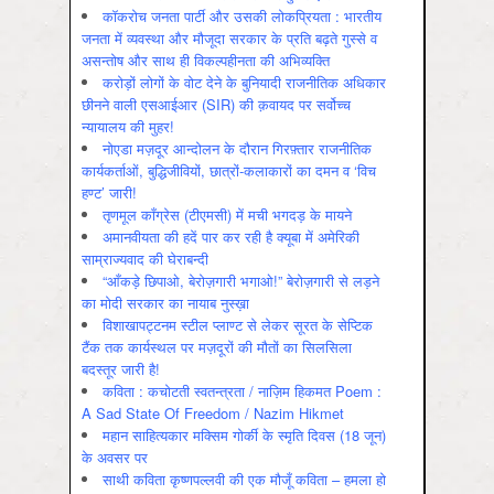
कॉकरोच जनता पार्टी और उसकी लोकप्रियता : भारतीय
जनता में व्‍यवस्‍था और मौजूदा सरकार के प्रति बढ़ते गुस्‍से व
असन्‍तोष और साथ ही विकल्‍पहीनता की अभिव्‍यक्ति
करोड़ों लोगों के वोट देने के बुनियादी राजनीतिक अधिकार
छीनने वाली एसआईआर (SIR) की क़वायद पर सर्वोच्च
न्यायालय की मुहर!
नोएडा मज़दूर आन्दोलन के दौरान गिरफ़्तार राजनीतिक
कार्यकर्ताओं, बुद्धिजीवियों, छात्रों-कलाकारों का दमन व ‘विच
हण्ट’ जारी!
तृणमूल काँग्रेस (टीएमसी) में मची भगदड़ के मायने
अमानवीयता की हदें पार कर रही है क्यूबा में अमेरिकी
साम्राज्यवाद की घेराबन्दी
“आँकड़े छिपाओ, बेरोज़गारी भगाओ!” बेरोज़गारी से लड़ने
का मोदी सरकार का नायाब नुस्ख़ा
विशाखापट्टनम स्टील प्लाण्ट से लेकर सूरत के सेप्टिक
टैंक तक कार्यस्थल पर मज़दूरों की मौतों का सिलसिला
बदस्तूर जारी है!
कविता : कचोटती स्वतन्त्रता / नाज़िम हिकमत Poem :
A Sad State Of Freedom / Nazim Hikmet
महान साहित्यकार मक्सिम गोर्की के स्मृति दिवस (18 जून)
के अवसर पर
साथी कविता कृष्णपल्लवी की एक मौजूँ कविता – हमला हो