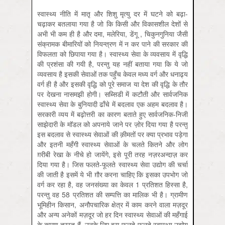
स्वास्थ्य नीति में मातृ और शिशु मृत्यु दर में घटने को बढ़ा-
चढ़ाकर बतलाया गया है जो कि किसी और विकासशील देशों से
अभी भी कम ही है और दमा, मलेरिया, डेंगू , चिकुनगुनिया जैसी
संक्रामक बीमारियों को नियन्त्रण में न कर पाने की सरकार की
विफलता को छिपाया गया है। स्वास्थ्य सेवा के व्यवसाय में वृद्धि
की प्रशंसा की गयी है, परन्तु यह नहीं बताया गया कि ये जो
व्यवसाय है इसकी सेवाओं तक पहुँच केवल मध्य वर्ग और धनाढ्य
वर्ग ही है और इसकी वृद्धि को पूरे समाज या देश की वृद्धि के तौर
पर देखना नासमझी होगी। सब्सिडी में कटौती और सार्वजनिक
स्वास्थ्य सेवा के बुनियादी ढाँचे में बदलाव एक अहम बदलाव है।
सरकारी व्यय में बढ़ोत्तरी का कारण बताते हुए सार्वजनिक-निजी
साझेदारी के मॉडल को अपनाये जाने पर ज़ोर दिया गया है परन्तु
इस बदलाव से स्वास्थ्य सेवाओं की क़ीमतों पर क्या प्रभाव पड़ेगा
और इतनी महँगी स्वास्थ्य सेवाओं के चलते कितने और लोग
ग़रीबी रेखा के नीचे हो जायेंगे, इसे पूरी तरह नज़रअन्दाज़ कर
दिया गया है। जिस फलते-फूलते स्वास्थ्य सेवा उद्योग की चर्चा
की जाती है इसमें ये भी ग़ौर करना चाहिए कि इसका उपभोग जो
वर्ग कर रहा है, वह जनसंख्या का केवल 1 प्रतिशत हिस्सा है,
परन्तु वह 58 प्रतिशत की सम्पत्ति का मालिक भी है। ग्रामीण
भूमिहीन किसान, अनौपचारिक क्षेत्र में काम करने वाला मज़दूर
और अन्य अनेकों मज़दूर जो हर दिन स्वास्थ्य सेवाओं की महँगाई
के कारण त्रस्त हैं, उनके लिए इस फलते-फूलते स्वास्थ्य उद्योग