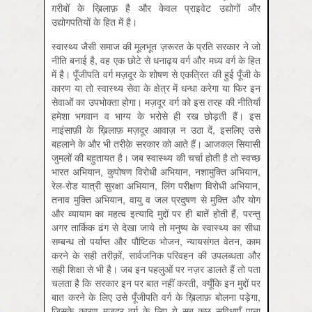
ग़रीबों के ख़ि‍लाफ़ है और केवल प्राइवेट उद्योगों और
उद्योगपतियों के हित में है।
स्वास्थ्य जैसी समाज की मूलभूत ज़रूरत के प्रति सरकार ने जो
नीति बनाई है, वह एक छोटे से धनाढ्य वर्ग और मध्य वर्ग के हित
में है। पूँजीपति वर्ग मज़दूर के शोषण से एकत्रित की हुई पूँजी के
कारण या तो स्वास्थ्य सेवा के क्षेत्र में धन्धा करेगा या फिर इन
सेवाओं का उपभोक्ता होगा। मज़दूर वर्ग को इस तरह की नीतियाँ
हमेशा भगवान व भाग्य के भरोसे ही रख छोड़ती हैं। इस
नाइंसाफ़ी के ख़ि‍लाफ़ मज़दूर आवाज़ न उठा दें, इसलिए उसे
बहलाने के और भी तरीक़े सरकार को आते हैं। आजकल सियासी
जुमलों की बहुतायत है। जब स्वास्थ्य की चर्चा होती है तो स्वच्छ
भारत अभियान, कुपोषण विरोधी अभियान, नशामुक्ति अभियान,
रेल-रोड यात्री सुरक्षा अभियान, लिंग परीक्षण विरोधी अभियान,
तनाव मुक्ति अभियान, वायु व जल प्रदुषण से मुक्ति और योग
और व्यायाम का महत्व इत्यादि मुद्दों पर ही बातें होती हैं, परन्तु
अगर तार्किक ढंग से देखा जाये तो मनुष्य के स्वास्थ्य का सीधा
सम्बन्ध तो पर्याप्त और पौष्टिक भोजन, न्यायसंगत वेतन, काम
करने के सही तरीक़ों, सार्वजनिक परिवहन की उपलब्धता और
सही शिक्षा से भी है। जब इन पहलुओं पर नज़र डालते हैं तो पता
चलता है कि सरकार इन पर बात नहीं करती, क्यूँकि इन मुद्दों पर
बात करने के लिए उसे पूँजीपति वर्ग के ख़ि‍लाफ़ बोलना पड़ेगा,
जिसके कारण मज़दूर वर्ग के लिए ये सब कुछ सुविधाएँ पाना