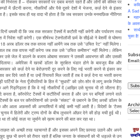
ी निर्भरता है – रोककर सरकारों पर दबाव बनाते रहते हैं और लोगों की कीमत पर
कवि
ों में छँटनी करना, नौकरियाँ और पैसे दूसरे देशों में भेजना, कर्ज़ देने से इंकार
A Sad 
ा है। इसके साथ ही यह वादा भी होता है कि जब सरकार उनके मनमाफ़ि‍क नीतिगत
महान
के अवस
साथ
िछले दिनों धमकी दी कि जब तक सरकार टैक्सों में कटौती नहीं करेगी और पर्यावरण तथा
चुका है!
में निवेश नहीं करेगी। एक शीर्षस्थ टेक्नोलॉजी फ़र्म के सीईओ ने बेशर्मी से घोषणा
 गये 18 अरब डॉलर तब तक वापस नहीं आयेंगे जब तक उसे ”उचित रेट” नहीं मिलेगा।
का माल तब तक वापस नहीं करेगा जब तक उसे ”उचित कमीशन” नहीं मिलेगा। लेकिन
Subsc
माकर उसे जेल में डालने के बजाय ओबामा सरकार ने उसकी आवभगत की और उसकी
Email
 दिलाया। अमेरिका में खरबों डॉलर के सुरक्षित भंडार होने के बावजूद बैंक और
रकार को कर्ज़ देने या बेरोज़गारी दूर करने के लिए नई भरती करने से इंकार कर
लाव कर दिये जाते हैं या उन्हें रियायतें मिल जाती हैं तब वे कर्ज़ देना या भरती करना
 पार्टियों के नेता पूँजीपतियों के हित में ”सुधारों” को ज़ोर-शोर से लागू करके निवेश
के आगे गिड़गिड़ाता है कि वे नई नौकरियाँ दें (आख़ि‍र उसे चुनाव भी तो जीतना है!)
दे करता है, कॉरपोरेट टैक्सों में कटौतियाँ करता है और उन पर बन्दिशें लगाने वाले
 टैक्सों के बल पर कॉरपोरेशनों को उनके ”संकट” से उबारने के लिए अरबों डॉलर के
Archi
और आला अफ़सरों की अय्याशियों में कोई कमी नहीं आती है। विदेशों के ‘टैक्स
Archiv
े चुनाव में हिलेरी और ट्रम्प दोनों के बीच लुभावने ऑफ़र देने की होड़ मची हुई थी।
हा था तो कोई सज़ा या जुर्माने को ख़त्म करने की बात कर रहा था।
कुछ 
 की इस ताक़त को अच्‍छी तरह पहचानते हैं और इसका अपने लिए फ़ायदा उठाने और अपने
सम्‍बन
ुद कुछ भी करने को तैयार रहते हैं बल्कि जनता के संसाधनों को भी धड़ल्‍ले से उन