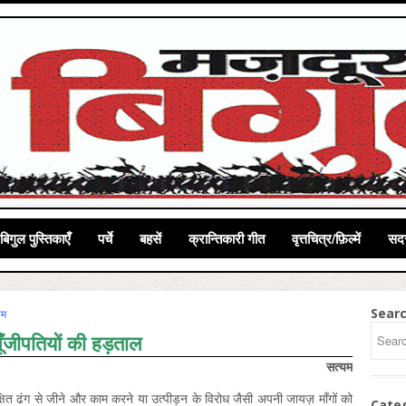
बिगुल पुस्तिकाएँ
पर्चे
बहसें
क्रान्तिकारी गीत
वृत्तचित्र/फ़िल्में
सदस
Sear
यम
ूँजीपतियों की हड़ताल
सत्यम
क्षित ढंग से जीने और काम करने या उत्पीड़न के विरोध जैसी अपनी जायज़ माँगों को
Cate