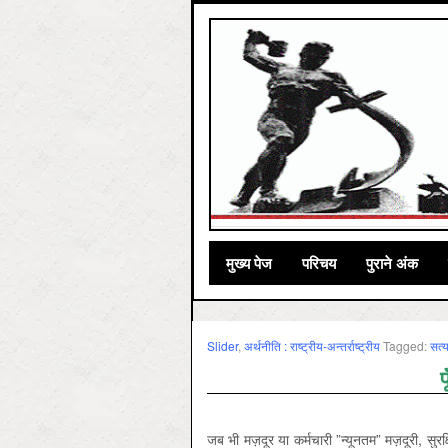
मुख्‍य पेज
परिचय
पुराने अंक
Slider
,
अर्थनीति : राष्‍ट्रीय-अन्‍तर्राष्‍ट्रीय
Tagged:
सत्‍
प
जब भी मज़दूर या कर्मचारी ”न्यूनतम” मज़दूरी, सुर