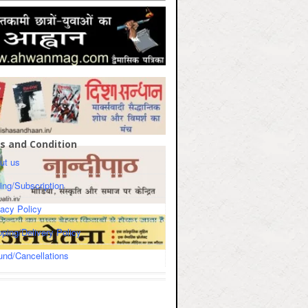
s and Condition
ut us
cing/Subscription
vacy Policy
pping/Delivery Policy
und/Cancellations