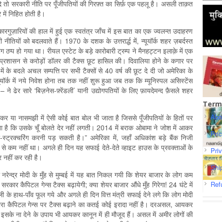
न्दे तो सरकारी नीति पर पूँजीपतियों की गिरफ़्त का सिर्फ़ एक पहलू है। असली ताक़त
में निहित होती है।
कारगुज़ारियों की हाल में हुई एक स्वतंत्र जाँच में इस बात का एक ज्‍वलन्त उदाहरण
ियों को बदलवाते हैं। 1970 के दशक के उत्तरार्द्ध में, न्यूयॉर्क शहर ज़बर्दस्त
 ठप्‍प हो गया था। रीयल एस्टेट के बड़े कारोबारी ट्रम्प ने मैनहट्टन इलाक़े में एक
 प्रशासन से करोड़ों डॉलर की टैक्स छूट हासिल की। दिवालिया होने के कगार पर
 में के बदले अचल सम्पत्ति पर सभी टैक्सों से 40 वर्ष की छूट दे दी जो अमेरिका के
यॉर्क में नये निवेश होना तब तक नहीं शुरू हुआ जब तक कि म्यूनिस्पल असिस्टेंस
 ने ढेर सारे ‘बिज़नेस-फ़्रेंडली’ यानी उद्योगपतियों के लिए फ़ायदेमन्द फ़ैसले शहर
Term
Abo
 या नासमझी में ऐसी कोई बात बोल भी जाता है जिससे पूँजीपतियों के हितों पर
 है कि उसके चूँ बोलते देर नहीं लगती। 2014 में बराक ओबामा ने जोश में आकर
Pri
्ट्रक्चरिंग करनी पड़ सकती है।” अमे‍रिका में, जहाँ अधिकांश बड़े बैंक निजी
्दा से कम नहीं था। अगले ही दिन यह सफाई देते-देते व्हाइट हाउस के प्रवक्ताओं के
Pri
 नहीं कर रही है।
Shi
्री नरेन्द्र मोदी के मुँह से मुम्बई में यह बात निकल गयी कि शेयर बाजार के लोग कम
ा सरकार कैपिटल गेन्स टैक्स बढ़ायेगी; क्या शेयर बाजार औंधे मुँह गिरेगा! 24 घंटे में
Ref
 के हाथ-पाँव फूल गये और अगले ही दिन वित्त मंत्री सफाई देने लगे कि लोग मोदी
ारा कैपिटल गेन्स पर टैक्स बढ़ाने का कतई कोई इरादा नहीं है। दरअसल, आयकर
के ना देने के उपाय भी आयकर कानून में ही मौजूद हैं। असल में अमीर लोगों की