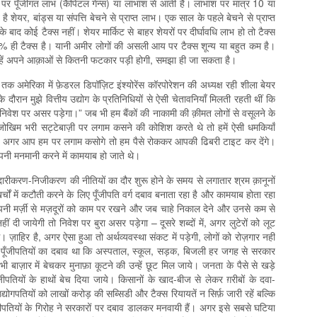
ि पर पूँजीगत लाभ (कैपिटल गेन्स) या लाभांश से आती है। लाभांश पर मात्र 10 या
ेयर, बांड्स या संपत्ति बेचने से प्राप्त लाभ। एक साल के पहले बेचने से प्राप्त
ाद कोई टैक्स नहीं। शेयर मार्किट से बाहर शेयरों पर दीर्घावधि लाभ हो तो टैक्स
0% ही टैक्स है। यानी अमीर लोगों की असली आय पर टैक्स शून्य या बहुत कम है।
न्हें अपने आक़ाओं से कितनी फटकार पड़ी होगी, समझा ही जा सकता है।
 अमेरिका में फ़ेडरल डिपॉज़ि‍ट इंश्योरेंस कॉरपोरेशन की अध्यक्ष रही शीला बेयर
 के दौरान मुझे वित्तीय उद्योग के प्रतिनिधियों से ऐसी चेतावनियाँ मिलती रहती थीं कि
ं से ”निवेश पर असर पड़ेगा।” जब भी हम बैंकों की नाकामी की क़ीमत लोगों से वसूलने के
 जोखिम भरी सट्टेबाज़ी पर लगाम कसने की कोशिश करते थे तो हमें ऐसी धमकियाँ
ि अगर आप हम पर लगाम कसोगे तो हम पैसे रोककर आपकी ढिबरी टाइट कर देंगे।
अपनी मनमानी करने में कामयाब हो जाते थे।
उदारीकरण-निजीकरण की नीतियों का दौर शुरू होने के समय से लगातार श्रम क़ानूनों
ों में कटौती करने के लिए पूँजीपति वर्ग दबाव बनाता रहा है और कामयाब होता रहा
नी मर्ज़ी से मज़दूरों को काम पर रखने और जब चाहे निकाल देने और उनसे कम से
हीं दी जायेगी तो निवेश पर बुरा असर पड़ेगा – दूसरे शब्दों में, अगर लुटेरों को लूट
गे। ज़ाहिर है, अगर ऐसा हुआ तो अर्थव्यवस्था संकट में पड़ेगी, लोगों को रोज़गार नहीं
 पूँजीपतियों का दबाव था कि अस्पताल, स्कूल, सड़क, बिजली हर जगह से सरकार
 बाज़ार में बेचकर मुनाफ़ा कूटने की उन्हें छूट मिल जाये। जनता के पैसे से खड़े
ँजीपतियों के हाथों बेच दिया जाये। किसानों के खाद-बीज से लेकर ग़रीबों के दवा-
गपतियों को लाखों करोड़ की सब्सिडी और टैक्स रियायतें न सिर्फ़ जारी रहें बल्कि
पूँजीपतियों के गिरोह ने सरकारों पर दबाव डालकर मनवायी हैं। अगर इसे सबसे घटिया