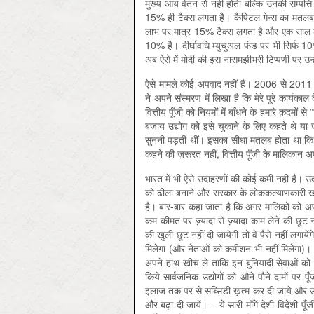
मुख्य आय वेतन से नहीं होती बल्कि उनकी सम्पत्त
15% ही टैक्स लगता है। कैपिटल गेन्स का मतलब है श
लाभ पर मात्र 15% टैक्स लगता है और एक साल के ब
10% है। दीर्घावधि म्युचुअल फंड पर भी सिर्फ 1
अब ऐसे में मोदी की इस नासमझीभरी टिप्पणी पर उ
ऐसे मामले कोई अपवाद नहीं हैं। 2006 से 2011 तक
ने अपने संस्मरण में लिखा है कि मेरे पूरे कार्यकाल
वित्तीय पूँजी को नियमों में बाँधने के हमारे क़दमो
बजाय उद्योग को इसे चुकाने के लिए कहते थे या
सुननी पड़ती थीं। इसका सीधा मतलब होता था क
कहने की ज़रूरत नहीं, वित्तीय पूँजी के मालिकान 
भारत में भी ऐसे उदाहरणों की कोई कमी नहीं है। 
को ढीला बनाने और सरकार के लोककल्‍याणकारी खर्च
है। बार-बार कहा जाता है कि अगर मालिकों को अप
कम कीमत पर ज्‍़यादा से ज्‍़यादा काम लेने की छूट न
की खुली छूट नहीं दी जायेगी तो वे पैसे नहीं लगायें
मिलेगा (और नेताओं को कमीशन भी नहीं मिलेगा)।
अपने हाथ खींच ले ताकि इन बुनियादी सेवाओं को भी
किये सार्वजनिक उद्योगों को औने-पौने दामों पर पू
इलाज तक पर से सब्सिडी ख़त्म कर दी जाये और उद्यो
और बढ़ा दी जायें। – ये सारी माँगें देशी-विदेशी 