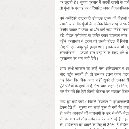
पर लुटाते हैं। चुनाव प्रचार में अरबों-खरबों के च
तो पूँजी के प्रवाह पर कॉरपोरेट जगत के एकाधिकार 
नये अमेरिकी राष्ट्रपति डोनाल्‍ड ट्रम्प की पिछली 
सामने आया कि पूँजी के मालिक किस तरह सरकारी नीत
वित्तीय संकट में फँसा था और वहाँ सारा निवेश लगभग
बड़े होटल प्रोजेक्ट के ज़रिए दबाव डालकर नगर
पहुँचे प्रशासन ने ट्रम्प को उसके होटल में निवेश
लिए भी एक अभूतपूर्व क़दम था। इसके बाद भी न्यू
कॉरपोरेशन – जिसमें वॉल स्ट्रीट के बैंकर भरे थे –
प्रशासन पर थोप नहीं दिये।
अगर कभी सरकार का कोई नेता अतिउत्साह में आकर
चोट पहुँच सकती हो, तो उस पर इतना दबाव पड़ता
कह दिया कि ”बैंक अगर नहीं सुधरे तो उनकी री-स
पूँजीपतियों के हाथों में है, ऐसी बात कहना ईशनिन
गले बैठ गये कि ऐसी किसी योजना पर सरकार विचार
मगर दूर क्यों जायें? पिछले दिसम्बर में प्रधानमंत
टैक्स देते हैं। तुरन्त यह चर्चा शुरू हो गयी कि क्य
ही अमीर आकाओं की नाराज़गी के डर से मोदी-जेटली
जी की बात को तोड़ मरोड़कर पेश कर रहे हैं। हम
की अधिकतम दर कहने के लिए तो 30% है लेकिन इस