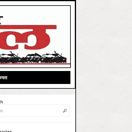
्यता
ch
gories