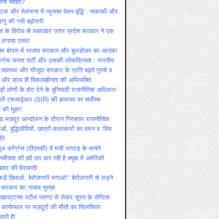
ोनी चाहिए?
ाटक और तेलंगाना में न्यूनतम वेतन वृद्धि : नाकाफ़ी और
लागू की गयी बढ़ोत्तरी
ा के विरोध से घबराकर उत्तर प्रदेश सरकार ने एक
 लगाया एस्मा!
चिम बंगाल में भाजपा सरकार और बुलडोज़र का आतंक!
रोच जनता पार्टी और उसकी लोकप्रियता : भारतीय
 व्‍यवस्‍था और मौजूदा सरकार के प्रति बढ़ते गुस्‍से व
ष और साथ ही विकल्‍पहीनता की अभिव्‍यक्ति
़ों लोगों के वोट देने के बुनियादी राजनीतिक अधिकार
ाली एसआईआर (SIR) की क़वायद पर सर्वोच्च
य की मुहर!
डा मज़दूर आन्दोलन के दौरान गिरफ़्तार राजनीतिक
ताओं, बुद्धिजीवियों, छात्रों-कलाकारों का दमन व ‘विच
री!
ूल काँग्रेस (टीएमसी) में मची भगदड़ के मायने
वीयता की हदें पार कर रही है क्यूबा में अमेरिकी
यवाद की घेराबन्दी
कड़े छिपाओ, बेरोज़गारी भगाओ!” बेरोज़गारी से लड़ने
 सरकार का नायाब नुस्ख़ा
खापट्टनम स्टील प्लाण्ट से लेकर सूरत के सेप्टिक
 कार्यस्थल पर मज़दूरों की मौतों का सिलसिला
जारी है!