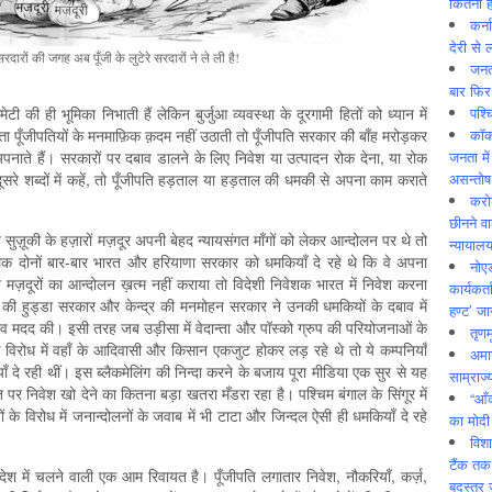
कितनी ह
कर्न
देरी से 
रदारों की जगह अब पूँजी के लुटेरे सरदारों ने ले ली है!
जनत
बार फिर
पश्
कमेटी की ही भूमिका निभाती हैं लेकिन बुर्जुआ व्यवस्था के दूरगामी हितों को ध्यान में
कॉक
ा पूँजीपतियों के मनमाफ़ि‍क क़दम नहीं उठाती तो पूँजीपति सरकार की बाँह मरोड़कर
जनता में
नाते हैं। सरकारों पर दबाव डालने के लिए निवेश या उत्पादन रोक देना, या रोक
असन्‍तो
ूसरे शब्दों में कहें, तो पूँजीपति हड़ताल या हड़ताल की धमकी से अपना काम कराते
करोड
छीनने व
 सुज़ूकी के हज़ारों मज़दूर अपनी बेहद न्यायसंगत माँगों को लेकर आन्दोलन पर थे तो
न्यायाल
ालिक दोनों बार-बार भारत और हरियाणा सरकार को धमकियाँ दे रहे थे कि वे अपना
नोए
मज़दूरों का आन्दोलन ख़त्म नहीं कराया तो विदेशी निवेशक भारत में निवेश करना
कार्यकर्
ा की हुड्डा सरकार और केन्द्र की मनमोहन सरकार ने उनकी धमकियों के दबाव में
हण्ट’ जा
भव मदद की। इसी तरह जब उड़ीसा में वेदान्ता और पॉस्को ग्रुप की परियोजनाओं के
तृणम
विरोध में वहाँ के आदिवासी और किसान एकजुट होकर लड़ रहे थे तो ये कम्पनियाँ
अमान
 दे रही थीं। इस ब्लैकमेलिंग की निन्दा करने के बजाय पूरा मीडिया एक सुर से यह
साम्राज्
पर निवेश खो देने का कितना बड़ा खतरा मँडरा रहा है। पश्चिम बंगाल के सिंगूर में
“आँ
 के विरोध में जनान्दोलनों के जवाब में भी टाटा और जिन्दल ऐसी ही धमकियाँ दे रहे
का मोदी
विशा
टैंक तक
 देश में चलने वाली एक आम रिवायत है। पूँजीपति लगातार निवेश, नौकरियाँ, कर्ज़,
बदस्तूर 