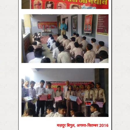
मज़दूर बिगुल, अगस्‍त-सितम्‍बर 2016