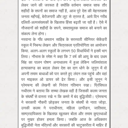
लेकर जाने की जररूत है क्योंकि‍ वर्तमान समाज साफ तौर
शहीदों के सपनों का समाज नहीं है, आज पूरे देश की मेहनतकश
जनता महँगाई, बेरोजगारी और लूट से त्रस्त है, आये दि‍न गरीब
दलि‍तों-अल्पसंख्यकों के खि‍लाफ हि‍ंसा बढ़ती जा रही है। ऐसे में
नौजवानों को शहीदों के सपने, समतामूलक समाज को बनाने का
संकल्प लेना होगा।
नरवाना के गाँव धमतान साहिब के सरस्वती सीनियर सेकेंडरी
स्कूल में निबन्ध लेखन और चित्रकला प्रतियोगिता का आयोजन
किया. अलग-अलग स्कूलों के लगभग 50 विधार्थियों ने इसमें भाग
लिया। नौभास के रमेश ने कहा कि 7 वर्ष की आयु के बाद उधम
सिंह का पालन पोषण अनाथालय में हुआ लेकिन जलियांवाला
हत्याकाण्ड का बदला लेकर देश का दाग धोने के जुनून में वो
अपनी तमाम बाधाओं को पार करते हुए लंदन तक पहुंचे और वहां
पर माइकल ओ डायर को ढेर किया। और इसी जुनून ने
प्रेमचन्द की लेखनी को निरंतर गतिमान रखा। प्रिंसिपल
नथीराम ने बताया कि सच्चा लेखक वही है जिसकी कलम जनता
के संघर्षों से वास्ता रखे न कि कमरे में बंद बुद्धिजीवी। प्रेमचन्द
ने सरकारी नौकरी छोड़कर जनता के संघर्षो से नाता जोड़ा.
उनकी कलम ने पराधीनता, महिला उत्पीडन, जातिवाद,
साम्प्रदायिकता के खिलाफ़ खुलकर बोला और तमाम कुप्रथाओं
पर मुखर होकर हमला किया। जबकि आज के अधिकतर
बुद्धिजीवी नेता मंत्रियों और सरकारों की चाटुकारीता में माहिर हैं