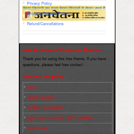
Privacy Policy
Shipping/Delivery Policy
Refund/Cancellations
Max Responsive Wordpress Themse
Thank you for using this free theme. If you have
questions, please feel free contact.
Popular Categories
Slider
कारख़ाना इलाक़ों से
फ़ासीवाद / साम्‍प्रदायिकता
बुर्जुआ जनवाद – दमन तंत्र, पुलिस, न्‍यायपालिका
संघर्षरत जनता