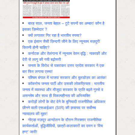
बारह साल, जनता बेहाल – टूटे सपनों का अम्बार! कौन है
इसका ज़िम्मेदार ?
क्यों लगातार गिर रहा है भारतीय रुपया?
एक इंसान जैसी ज़िन्दगी जीने के लिए न्यूनतम मज़दूरी
कितनी होनी चाहिए?
कर्नाटक और तेलंगाना में न्यूनतम वेतन वृद्धि : नाकाफ़ी और
देरी से लागू की गयी बढ़ोत्तरी
जनता के विरोध से घबराकर उत्तर प्रदेश सरकार ने एक
बार फिर लगाया एस्मा!
पश्चिम बंगाल में भाजपा सरकार और बुलडोज़र का आतंक!
कॉकरोच जनता पार्टी और उसकी लोकप्रियता : भारतीय
जनता में व्‍यवस्‍था और मौजूदा सरकार के प्रति बढ़ते गुस्‍से व
असन्‍तोष और साथ ही विकल्‍पहीनता की अभिव्‍यक्ति
करोड़ों लोगों के वोट देने के बुनियादी राजनीतिक अधिकार
छीनने वाली एसआईआर (SIR) की क़वायद पर सर्वोच्च
न्यायालय की मुहर!
नोएडा मज़दूर आन्दोलन के दौरान गिरफ़्तार राजनीतिक
कार्यकर्ताओं, बुद्धिजीवियों, छात्रों-कलाकारों का दमन व ‘विच
हण्ट’ जारी!