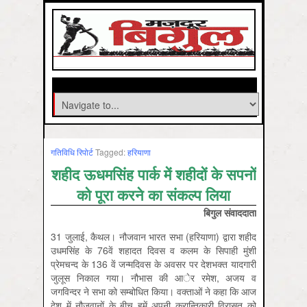
गतिविधि रिपोर्ट
Tagged:
हरियाणा
शहीद ऊधमसि‍ंह पार्क में शहीदों के सपनों
को पूरा करने का संकल्प लि‍या
बिगुल संवाददाता
31 जुलाई, कैथल। नौजवान भारत सभा (हरि‍याणा) द्वारा शहीद
उधमसि‍ंह के 76वें शहादत दि‍वस व कलम के सि‍पाही मुंशी
प्रेमचन्द के 136 वें जन्मदि‍वस के अवसर पर देशभक्त यादगारी
जुलूस नि‍काल गया। नौभास की आेर रमेश, अजय व
जगवि‍न्दर ने सभा को सम्बोधि‍त कि‍या। वक्ताओं ने कहा कि आज
देश में नौजवानों के बीच हमें अपनी क्रान्ति‍कारी वि‍रासत को