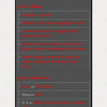
Recent Posts
मज़दूर बिगुल – जून 2026
पश्चिम बंगाल में भाजपा सरकार और बुलडोज़र का आतंक!
अमानवीयता की हदें पार कर रही है क्यूबा में अमेरिकी
साम्राज्यवाद की घेराबन्दी
शिक्षा मंत्री धर्मेन्द्र प्रधान के इस्तीफ़े की माँग को लेकर
दिल्ली के जन्तर-मन्तर पर छात्रों-युवाओं का विरोध प्रदर्शन
‘नोएडा के मज़दूरों और कार्यकर्ताओं की रिहाई के लिए
अभियान’ (CaRWAN) के बैनर तले दिल्ली में विरोध
प्रदर्शन
Recent Comments
sneha
on
बिगुल पुस्तिकाएँ
Dhiraj
on
सम्पर्क
D. K
on
कश्मीर के हालात और मोदी सरकार के दावों की