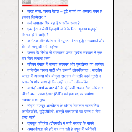
बारह साल, जनता बेहाल – टूटे सपनों का अम्बार! कौन है
इसका ज़िम्मेदार ?
क्यों लगातार गिर रहा है भारतीय रुपया?
एक इंसान जैसी ज़िन्दगी जीने के लिए न्यूनतम मज़दूरी
कितनी होनी चाहिए?
कर्नाटक और तेलंगाना में न्यूनतम वेतन वृद्धि : नाकाफ़ी और
देरी से लागू की गयी बढ़ोत्तरी
जनता के विरोध से घबराकर उत्तर प्रदेश सरकार ने एक
बार फिर लगाया एस्मा!
पश्चिम बंगाल में भाजपा सरकार और बुलडोज़र का आतंक!
कॉकरोच जनता पार्टी और उसकी लोकप्रियता : भारतीय
जनता में व्‍यवस्‍था और मौजूदा सरकार के प्रति बढ़ते गुस्‍से व
असन्‍तोष और साथ ही विकल्‍पहीनता की अभिव्‍यक्ति
करोड़ों लोगों के वोट देने के बुनियादी राजनीतिक अधिकार
छीनने वाली एसआईआर (SIR) की क़वायद पर सर्वोच्च
न्यायालय की मुहर!
नोएडा मज़दूर आन्दोलन के दौरान गिरफ़्तार राजनीतिक
कार्यकर्ताओं, बुद्धिजीवियों, छात्रों-कलाकारों का दमन व ‘विच
हण्ट’ जारी!
तृणमूल काँग्रेस (टीएमसी) में मची भगदड़ के मायने
अमानवीयता की हदें पार कर रही है क्यूबा में अमेरिकी