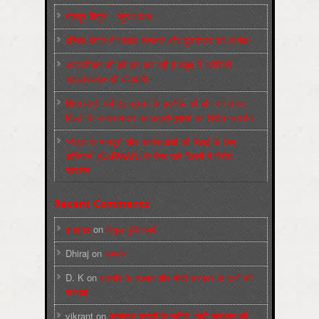
मज़दूर बिगुल – जून 2026
पश्चिम बंगाल में भाजपा सरकार और बुलडोज़र का आतंक!
अमानवीयता की हदें पार कर रही है क्यूबा में अमेरिकी
साम्राज्यवाद की घेराबन्दी
शिक्षा मंत्री धर्मेन्द्र प्रधान के इस्तीफ़े की माँग को लेकर
दिल्ली के जन्तर-मन्तर पर छात्रों-युवाओं का विरोध प्रदर्शन
‘नोएडा के मज़दूरों और कार्यकर्ताओं की रिहाई के लिए
अभियान’ (CaRWAN) के बैनर तले दिल्ली में विरोध
प्रदर्शन
Recent Comments
sneha
on
बिगुल पुस्तिकाएँ
Dhiraj
on
सम्पर्क
D. K
on
कश्मीर के हालात और मोदी सरकार के दावों की
सच्चाई
vikrant
on
कर्नाटक चुनावों के नतीजे, मोदी सरकार की