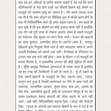
बात हम इन आँकड़ों के ज़रिये बताना चाहते हैं वह यह कि कार्य
परिस्थितयों से पैदा होने वाली यह बीमारी कितने बड़े पैमाने पर
मज़दूरों की असमय मृत्यु का कारण है। ग़ौर करने लायक तथ्य
यह भी है कि काम छोड़ने पर सिलिका धूल से संपर्क खत्म होने के
बाद भी सिलिकॉसिस अंदर ही अंदर बढ़ता रहता है। हम पहले ही
बता चुके हैं कि इस बीमारी का कोई इलाज संभव नहीं है हालाँकि
इस रोग को पूरी तरह से रोकना अवश्य संभव है बशर्ते मज़दूरों
का स्वास्थ्य और सुरक्षा पर ध्यान दिया जाये। पत्थर की खदानों
का काम मुख्यत: असंगठित क्षेत्र के अंतर्गत आता है। मज़दूर
ठेकेदारों द्वारा नियुक्त किये जाते हैं और ज़्यादातर समय वे अपने
असली नियोक्ता को जानते तक नहीं। नियोक्ता के रजिस्टर पर
उनका नाम तक दर्ज नहीं होता। काम के दौरान न तो मज़दूरों को
मास्क मिलता है, न प्राथमिक उपचार की कोई सुविधा दी जाती
है। चूँकि प्रमुख नियोक्ता दृश्यपटल से गायब रहता है इसलिए
वह हर तरह की जि़म्मेदारी से बरी हो जाता है। यूँ तो कहने के
लिए खानों-खदानों के मज़दूरों के लिए माइन्स एक्ट, 1952
कानून बना हुआ है जिसमें कार्यस्थल पर पीने के साफ़ पानी की
व्यवस्था, प्राथमिक उपचार, मुफ्त हेल्थ चेक-अप, आराम के
लिए शेड, साप्ताहिक छुट्टी आदि के प्रावधान मौजूद हैं पर यह
तमाम प्रावधान केवल काग़ज़ों की शोभा बढ़ाने से आगे नहीं
जाते। यही नहीं, सिलिकॉसिस माइन्स ऐक्ट, 1952 और फैक्ट्री
ऐक्ट, 1948 के अंतर्गत एक पेशागत बीमारी के रूप में दर्ज है जो