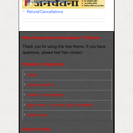
Shipping/Delivery Policy
Refund/Cancellations
Max Responsive Wordpress Themse
Thank you for using this free theme. If you have
questions, please feel free contact.
Popular Categories
Slider
कारख़ाना इलाक़ों से
फ़ासीवाद / साम्‍प्रदायिकता
बुर्जुआ जनवाद – दमन तंत्र, पुलिस, न्‍यायपालिका
संघर्षरत जनता
Recent Posts