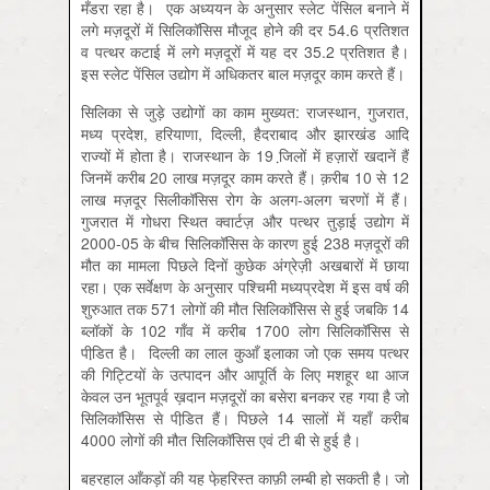
मँडरा रहा है। एक अध्ययन के अनुसार स्लेट पेंसिल बनाने में
लगे मज़दूरों में सिलिकॉसिस मौजूद होने की दर 54.6 प्रतिशत
व पत्थर कटाई में लगे मज़दूरों में यह दर 35.2 प्रतिशत है।
इस स्लेट पेंसिल उद्योग में अधिकतर बाल मज़दूर काम करते हैं।
सिलिका से जुड़े उद्योगों का काम मुख्‍यत: राजस्थान, गुजरात,
मध्य प्रदेश, हरियाणा, दिल्ली, हैदराबाद और झारखंड आदि
राज्यों में होता है। राजस्थान के 19 जि़लों में हज़ारों खदानें हैं
जिनमें करीब 20 लाख मज़दूर काम करते हैं। क़रीब 10 से 12
लाख मज़दूर सिलीकॉसिस रोग के अलग-अलग चरणों में हैं।
गुजरात में गोधरा स्थित क्‍वार्टज़ और पत्थर तुड़ाई उद्योग में
2000-05 के बीच सिलिकॉसिस के कारण हुई 238 मज़दूरों की
मौत का मामला पिछले दिनों कुछेक अंग्रेज़ी अखबारों में छाया
रहा। एक सर्वेक्षण के अनुसार पश्चिमी मध्यप्रदेश में इस वर्ष की
शुरुआत तक 571 लोगों की मौत सिलिकॉसिस से हुई जबकि 14
ब्लॉकों के 102 गाँव में करीब 1700 लोग सिलिकॉसिस से
पीडि़त है। दिल्ली का लाल कुआँ इलाका जो एक समय पत्थर
की गिट्टियों के उत्पादन और आपूर्ति के लिए मशहूर था आज
केवल उन भूतपूर्व ख़दान मज़दूरों का बसेरा बनकर रह गया है जो
सिलिकॉसिस से पीडि़त हैं। पिछले 14 सालों में यहाँ करीब
4000 लोगों की मौत सिलिकॉसिस एवं टी बी से हुई है।
बहरहाल आँकड़ों की यह फे़हरिस्त काफ़ी लम्बी हो सकती है। जो