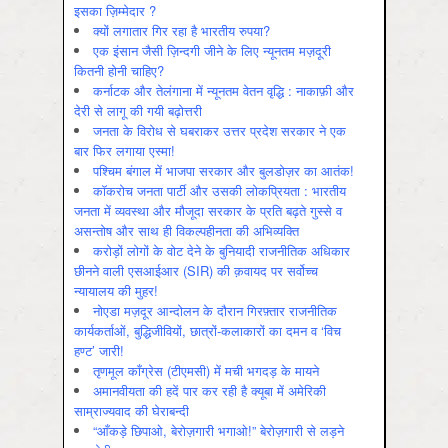
इसका ज़िम्मेदार ?
क्यों लगातार गिर रहा है भारतीय रुपया?
एक इंसान जैसी ज़िन्दगी जीने के लिए न्यूनतम मज़दूरी
कितनी होनी चाहिए?
कर्नाटक और तेलंगाना में न्यूनतम वेतन वृद्धि : नाकाफ़ी और
देरी से लागू की गयी बढ़ोत्तरी
जनता के विरोध से घबराकर उत्तर प्रदेश सरकार ने एक
बार फिर लगाया एस्मा!
पश्चिम बंगाल में भाजपा सरकार और बुलडोज़र का आतंक!
कॉकरोच जनता पार्टी और उसकी लोकप्रियता : भारतीय
जनता में व्‍यवस्‍था और मौजूदा सरकार के प्रति बढ़ते गुस्‍से व
असन्‍तोष और साथ ही विकल्‍पहीनता की अभिव्‍यक्ति
करोड़ों लोगों के वोट देने के बुनियादी राजनीतिक अधिकार
छीनने वाली एसआईआर (SIR) की क़वायद पर सर्वोच्च
न्यायालय की मुहर!
नोएडा मज़दूर आन्दोलन के दौरान गिरफ़्तार राजनीतिक
कार्यकर्ताओं, बुद्धिजीवियों, छात्रों-कलाकारों का दमन व ‘विच
हण्ट’ जारी!
तृणमूल काँग्रेस (टीएमसी) में मची भगदड़ के मायने
अमानवीयता की हदें पार कर रही है क्यूबा में अमेरिकी
साम्राज्यवाद की घेराबन्दी
“आँकड़े छिपाओ, बेरोज़गारी भगाओ!” बेरोज़गारी से लड़ने