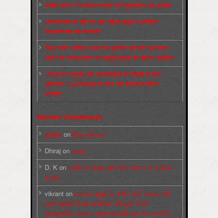
पश्चिम बंगाल में भाजपा सरकार और बुलडोज़र का आतंक!
अमानवीयता की हदें पार कर रही है क्यूबा में अमेरिकी
साम्राज्यवाद की घेराबन्दी
शिक्षा मंत्री धर्मेन्द्र प्रधान के इस्तीफ़े की माँग को लेकर
दिल्ली के जन्तर-मन्तर पर छात्रों-युवाओं का विरोध प्रदर्शन
‘नोएडा के मज़दूरों और कार्यकर्ताओं की रिहाई के लिए
अभियान’ (CaRWAN) के बैनर तले दिल्ली में विरोध
प्रदर्शन
Recent Comments
sneha
on
बिगुल पुस्तिकाएँ
Dhiraj
on
सम्पर्क
D. K
on
कश्मीर के हालात और मोदी सरकार के दावों की
सच्चाई
vikrant
on
कर्नाटक चुनावों के नतीजे, मोदी सरकार की
बढ़ती अलोकप्रियता, फ़ासिस्टों की बढ़ती बेचैनी,
साम्प्रदायिक उन्माद व अन्धराष्ट्रवादी लहर पैदा करने की