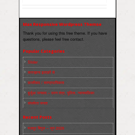
Max Responsive Wordpress Themse
Thank you for using this free theme. If you have
questions, please feel free contact.
Popular Categories
Slider
कारख़ाना इलाक़ों से
फ़ासीवाद / साम्‍प्रदायिकता
बुर्जुआ जनवाद – दमन तंत्र, पुलिस, न्‍यायपालिका
संघर्षरत जनता
Recent Posts
मज़दूर बिगुल – जून 2026