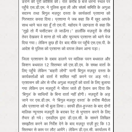
डराने की पूरी कोशिश की। रात करीब 9 बजे धरना स्थल पर
पहुँचे एस.डी.एम. ने पुलिस बुला ली और संघर्ष समिति के अगुआ
सदस्य तथा बिगुल मज़दूर दस्ता के कार्यकर्ता प्रशान्त को
गिरफ्तार करवा दिया। प्रशान्त ने जब कहा कि मैं ख़ुद आपके
साथ थाने चल रहा हूँ तो एस.पी. महोदय ने उद्दण्डता से कहा कि
”तुझे तो मैं घसीटकर ले जाऊँगा।” हालाँकि मज़दूरों के तीखे
तेवर देखकर वे शान्त हो गये और चुपचाप प्रशान्त को थाने भेज
दिया गया। लेकिन कुछ ही देर बाद मौके पर पहुँचे एस.एस.पी. के
आदेश से पुलिस को प्रशान्त को वापस लेकर आना पड़ा।
जिला प्रशासन के दबाव डालने पर मालिक पवन बथवाल और
किशन बथवाल 12 सितम्बर को एस.डी.एम. के समक्ष वार्ता के
लिए पहुँचे लेकिन ”बाहरी लोगों” यानी बिगुल मज़दूर दस्ता के
कार्यकर्ताओं को वार्ता में शामिल नहीं करने पर अड़ गये।
प्रशासन की ओर से पाँच अगुआ मज़दूरों को वार्ता के लिए बुलाया
गया लेकिन उन मज़दूरों ने भीतर जाते ही ऐलान कर दिया कि
‘बिगुल’ के साथियों के बिना वार्ता नहीं होगी। मज़दूरों के अड़
जाने पर एस.डी.एम. ने ‘बिगुल मज़दूर दस्ता’ के तपीश मैंदोला
और प्रशान्त को भी बुला लिया। काफी हील-हुज्जत के बाद दोनों
मालिक न्यूनतम मज़दूरी के बराबर रेट से भुगतान करने के लिए
तैयार हो गये। एसडीएम द्वारा डी.एल.सी. के सामने लिखित
समझौता करने का निर्देश देने के बाद मज़दूर राज़ी हुए कि 13
सितम्बर से काम पर लौट आयेंगे। लेकिन डी.एल.सी. कार्यालय में