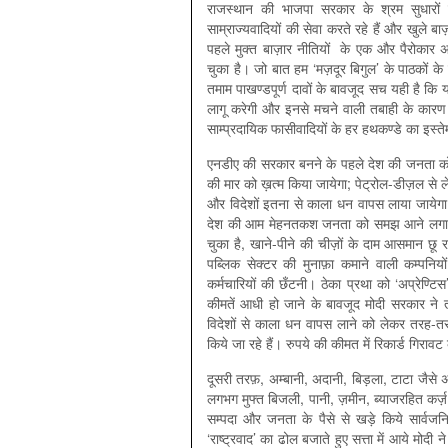
राजस्थान की भाजपा सरकार के श्रम सुधारों 
साम्राज्यवादियों की सेवा करते रहे हैं और खुले बा
पहले मुक्त बाज़ार नीतियों के एक और पैरोकार अर
चुका है। जो बात हम ‘मज़दूर बिगुल’ के पाठकों के
तमाम पाखण्डपूर्ण दावों के बावजूद सच यही है क
लागू करेगी और इनसे मचने वाली तबाही के कारण 
साम्प्रदायिक फासीवादियों के हर हथकण्डे का इस्त
एनडीए की सरकार बनने के पहले देश की जनता को 
की मार को ख़त्म किया जायेगा; पेट्रोल-डीज़ल से लेक
और विदेशों इतना से काला धन वापस लाया जायेगा कि 
देश की आम मेहनतकश जनता को समझ आने लगा है 
चुका है, खाने-पीने की चीज़ों के दाम आसमान छू रहे
पब्लिक सेक्टर की मुनाफ़ा कमाने वाली कम्पनि
कर्मचारियों की छँटनी। ठेका प्रथा को ‘अप्रेण्टिस’
कीमतें आधी हो जाने के बावजूद मोदी सरकार ने 
विदेशों से काला धन वापस लाने को लेकर तरह-तरह
किये जा रहे हैं। रुपये की कीमत में रिकार्ड गिराव
दूसरी तरफ़, अम्बानी, अदानी, बिड़ला, टाटा जैसे 
लगभग मुफ्त बिजली, पानी, ज़मीन, ब्याजरहित कर्ज़
सम्पदा और जनता के पैसे से खड़े किये सार्वजनिक उ
‘राष्ट्रवाद’ का ढोल बजाते हुए सत्ता में आये मोदी ने