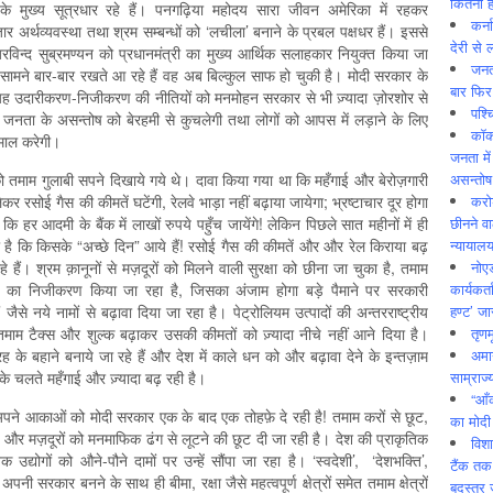
कितनी ह
के मुख्य सूत्रधार रहे हैं। पनगढ़िया महोदय सारा जीवन अमेरिका में रहकर
कर्न
ज़ार अर्थव्यवस्था तथा श्रम सम्बन्धों को ‘लचीला’ बनाने के प्रबल पक्षधर हैं। इससे
देरी से 
विन्द सुब्रमण्यन को प्रधानमंत्री का मुख्य आर्थिक सलाहकार नियुक्त किया जा
जनत
 सामने बार-बार रखते आ रहे हैं वह अब बिल्कुल साफ हो चुकी है। मोदी सरकार के
बार फिर
ि यह उदारीकरण-निजीकरण की नीतियों को मनमोहन सरकार से भी ज़्यादा ज़ोरशोर से
पश्
जनता के असन्तोष को बेरहमी से कुचलेगी तथा लोगों को आपस में लड़ाने के लिए
कॉक
ेमाल करेगी।
जनता में
असन्‍तो
तमाम गुलाबी सपने दिखाये गये थे। दावा किया गया था कि महँगाई और बेरोज़गारी
करोड
र रसोई गैस की कीमतें घटेंगी, रेलवे भाड़ा नहीं बढ़ाया जायेगा; भ्रष्टाचार दूर होगा
छीनने व
हर आदमी के बैंक में लाखों रुपये पहुँच जायेंगे! लेकिन पिछले सात महीनों में ही
न्यायाल
कि किसके “अच्छे दिन” आये हैं! रसोई गैस की कीमतें और और रेल किराया बढ़
नोए
 हैं। श्रम क़ानूनों से मज़दूरों को मिलने वाली सुरक्षा को छीना जा चुका है, तमाम
कार्यकर्
यों का निजीकरण किया जा रहा है, जिसका अंजाम होगा बड़े पैमाने पर सरकारी
हण्ट’ जा
 जैसे नये नामों से बढ़ावा दिया जा रहा है। पेट्रोलियम उत्पादों की अन्तरराष्ट्रीय
तृणम
तमाम टैक्स और शुल्क बढ़ाकर उसकी कीमतों को ज़्यादा नीचे नहीं आने दिया है।
अमान
 के बहाने बनाये जा रहे हैं और देश में काले धन को और बढ़ावा देने के इन्तज़ाम
साम्राज्
ट के चलते महँगाई और ज़्यादा बढ़ रही है।
“आँ
अपने आकाओं को मोदी सरकार एक के बाद एक तोहफ़े दे रही है! तमाम करों से छूट,
का मोदी
 और मज़दूरों को मनमाफिक ढंग से लूटने की छूट दी जा रही है। देश की प्राकृतिक
विशा
द्योगों को औने-पौने दामों पर उन्हें सौंपा जा रहा है। ‘स्वदेशी’, ‘देशभक्ति’,
टैंक तक
 अपनी सरकार बनने के साथ ही बीमा, रक्षा जैसे महत्वपूर्ण क्षेत्रों समेत तमाम क्षेत्रों
बदस्तूर 