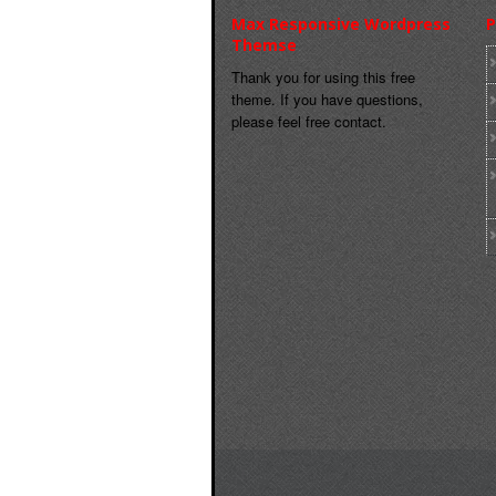
Max Responsive Wordpress
P
Themse
Thank you for using this free
theme. If you have questions,
please feel free contact.