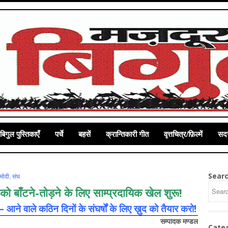
बिगुल पुस्तिकाएँ
पर्चे
बहसें
क्रान्तिकारी गीत
वृत्तचित्र/फ़िल्में
सदस
Sear
र मोदी
,
संघ
ध को बाँटने-तोड़ने के लिए साम्प्रदायिक खेल शुरू!
– आने वाले कठिन दिनों के संघर्षों के लिए ख़ुद को तैयार करो!
सम्‍पादक मण्‍डल
Cate