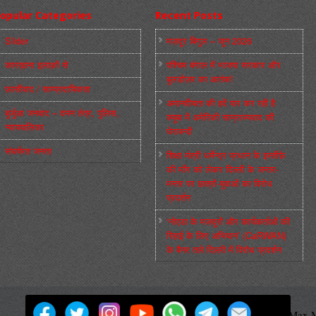
opular Categories
Recent Posts
Slider
मज़दूर बिगुल – जून 2026
कारख़ाना इलाक़ों से
पश्चिम बंगाल में भाजपा सरकार और
बुलडोज़र का आतंक!
फ़ासीवाद / साम्‍प्रदायिकता
अमानवीयता की हदें पार कर रही है
बुर्जुआ जनवाद – दमन तंत्र, पुलिस,
क्यूबा में अमेरिकी साम्राज्यवाद की
न्‍यायपालिका
घेराबन्दी
संघर्षरत जनता
शिक्षा मंत्री धर्मेन्द्र प्रधान के इस्तीफ़े
की माँग को लेकर दिल्ली के जन्तर-
मन्तर पर छात्रों-युवाओं का विरोध
प्रदर्शन
‘नोएडा के मज़दूरों और कार्यकर्ताओं की
रिहाई के लिए अभियान’ (CaRWAN)
के बैनर तले दिल्ली में विरोध प्रदर्शन
मज़दूर बिगुल
Powered by
WordPress
Max M