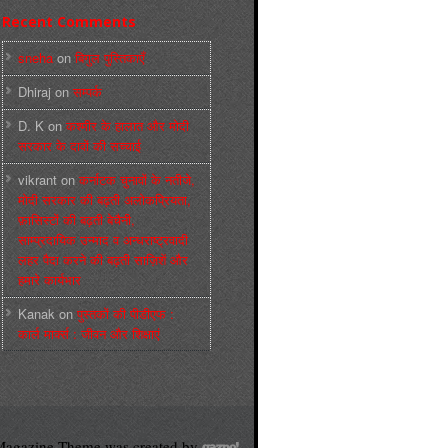
Recent Comments
sneha
on
बिगुल पुस्तिकाएँ
Dhiraj
on
सम्पर्क
D. K
on
कश्मीर के हालात और मोदी
सरकार के दावों की सच्चाई
vikrant
on
कर्नाटक चुनावों के नतीजे,
मोदी सरकार की बढ़ती अलोकप्रियता,
फ़ासिस्टों की बढ़ती बेचैनी,
साम्प्रदायिक उन्माद व अन्धराष्ट्रवादी
लहर पैदा करने की बढ़ती साज़िशें और
हमारे कार्यभार
Kanak
on
पुस्‍तकों की पीडीएफ :
कार्ल मार्क्‍स : जीवन और शिक्षाएं
agazine Theme was created by