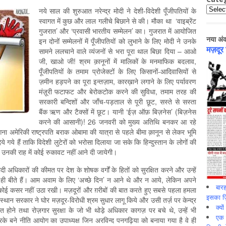
Catego
नये साल की शुरुआत नरेन्द्र मोदी ने देशी-विदेशी पूँजीपतियों के
स्वागत में कुछ और लाल गलीचे बिछाने से की। मौका था ‘वाइब्रेंट
गुजरात’ और ‘प्रवासी भारतीय सम्मेलन’ का। गुजरात में आयोजित
नया अं
इन दोनों सम्मेलनों में पूँजीपतियों को लुभाने के लिए मोदी ने उनके
मज़दूर
सामने ललचाने वाले व्यंजनों से भरा पूरा थाल बिछा दिया – आओ
जी, खाओ जी! श्रम क़ानूनों में मालिकों के मनमाफिक बदलाव,
पूँजीपतियों के तमाम प्रोजेक्टों के लिए किसानों-आदिवासियों से
ज़मीन हड़पने का पूरा इन्तज़ाम, कारख़ाने लगाने के लिए पर्यावरण
मंज़ूरी फटाफट और बेरोकटोक करने की सुविधा, तमाम तरह की
सरकारी बन्दिशों और जाँच-पड़ताल से पूरी छूट, सस्ते से सस्ता
बैंक ऋण और टैक्सों में छूट। यानी ‘ईज़ ऑफ़ बिज़नेस’ (बिज़नेस
करने की आसानी)! 26 जनवरी को मुख्य अतिथि बनकर आ रहे
रगना अमेरिकी राष्ट्रपति बराक ओबामा की यात्रा से पहले बीमा क़ानून से लेकर भूमि
 गये हैं ताकि विदेशी लुटेरों को भरोसा दिलाया जा सके कि हिन्दुस्तान के लोगों की
ें उनकी राह में कोई रुकावट नहीं आने दी जायेगी।
 अधिकारों की कीमत पर देश के शोषक वर्गों के हितों को सुरक्षित करने और उन्हें
ें ही बीते हैं। आम अवाम के लिए ‘अच्छे दिन’ न आने थे और न आये, लेकिन अपने
बारह
ने कोई कसर नहीं उठा रखी। मज़दूरों और ग़रीबों की बात करते हुए सबसे पहला हमला
इसका ज़ि
्थान सरकार ने घोर मज़दूर-विरोधी श्रम सुधार लागू किये और उसी तर्ज़ पर केन्द्र
क्यो
गठित होने तथा रोज़गार सुरक्षा के जो भी थोडे़ अधिकार कागज़ पर बचे थे, उन्हें भी
एक इ
के बने नीति आयोग का उपाध्यक्ष जिन अरविन्द पनगढ़िया को बनाया गया है वे ही