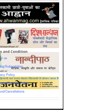
s and Condition
ut us
cing/Subscription
vacy Policy
pping/Delivery Policy
und/Cancellations