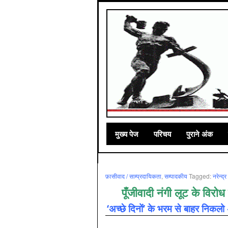
मुख्‍य पेज
परिचय
पुराने अंक
फ़ासीवाद / साम्‍प्रदायिकता
,
सम्‍पादकीय
Tagged:
नरेन्‍द्
पूँजीवादी नंगी लूट के विरो
‘अच्छे दिनों’ के भरम से बाहर निकलो 