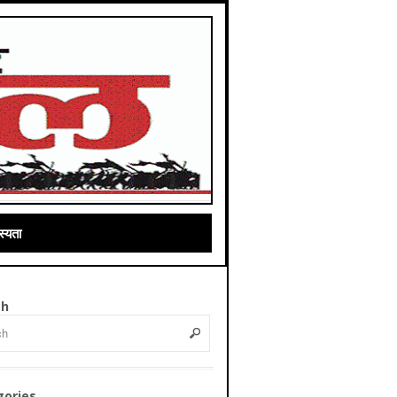
्यता
ch
gories