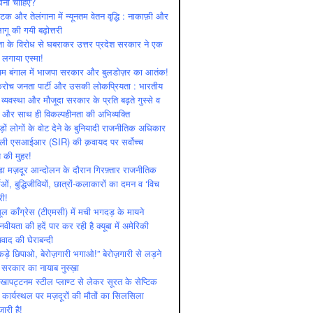
ोनी चाहिए?
ाटक और तेलंगाना में न्यूनतम वेतन वृद्धि : नाकाफ़ी और
लागू की गयी बढ़ोत्तरी
ा के विरोध से घबराकर उत्तर प्रदेश सरकार ने एक
 लगाया एस्मा!
चिम बंगाल में भाजपा सरकार और बुलडोज़र का आतंक!
रोच जनता पार्टी और उसकी लोकप्रियता : भारतीय
 व्‍यवस्‍था और मौजूदा सरकार के प्रति बढ़ते गुस्‍से व
ष और साथ ही विकल्‍पहीनता की अभिव्‍यक्ति
़ों लोगों के वोट देने के बुनियादी राजनीतिक अधिकार
ाली एसआईआर (SIR) की क़वायद पर सर्वोच्च
य की मुहर!
डा मज़दूर आन्दोलन के दौरान गिरफ़्तार राजनीतिक
ताओं, बुद्धिजीवियों, छात्रों-कलाकारों का दमन व ‘विच
री!
ूल काँग्रेस (टीएमसी) में मची भगदड़ के मायने
वीयता की हदें पार कर रही है क्यूबा में अमेरिकी
यवाद की घेराबन्दी
कड़े छिपाओ, बेरोज़गारी भगाओ!” बेरोज़गारी से लड़ने
 सरकार का नायाब नुस्ख़ा
खापट्टनम स्टील प्लाण्ट से लेकर सूरत के सेप्टिक
 कार्यस्थल पर मज़दूरों की मौतों का सिलसिला
जारी है!