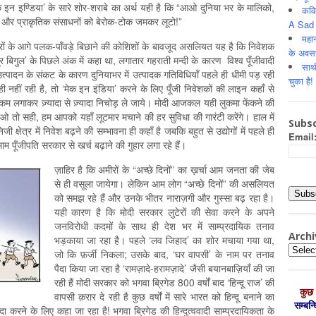
मेक इन इण्डिया’ के सारे शोर-शराबे का अर्थ यही है कि “आओ दुनिया भर के मालिको,
कवि
्रम और प्राकृतिक संसाधनों को बेरोक-टोक जमकर लूटो!”
A Sad 
महान
ेरों के आगे पलक-पाँवड़े बिछाने की कोशिशों के बावजूद असलियत यह है कि निवेशक
के अवस
ूर बिगुल’ के पिछले अंक में कहा था, लगातार गहराती मन्दी के कारण विश्व पूँजीवादी
साथ
उत्पादन के संकट के कारण दुनियाभर में उत्पादक गतिविधियाँ पहले ही धीमी पड़ रही
चुका है!
ही नहीं रही है, तो ‘मेक इन इंडिया’ करने के लिए पूँजी निवेशकों की लाइन कहाँ से
कम लगाकर ज़्यादा से ज़्यादा निचोड़ ले जाये। मोदी आजकल यही लुकमा फेंकने की
 तो सही, हम आपको यहाँ लूटमार मचाने की हर सुविधा की गारंटी करेंगे। हाल में
Subsc
 क्षेत्र में निवेश बढ़ने की सम्भावना ही कहाँ है जबकि बहुत से उद्योगों में पहले ही
Email
 पूँजीपति सरकार से खर्च बढ़ाने की गुहार लगा रहे हैं।
ज़ाहिर है कि अमीरों के “अच्छे दिनों” का ख़र्चा आम जनता की जेब
से ही वसूला जायेगा। लेकिन आम लोग “अच्छे दिनों” की असलियत
को समझ रहे हैं और उनके भीतर नाराज़गी और गुस्सा बढ़ रहा है।
यही कारण है कि मोदी सरकार लुटेरों की सेवा करने के अपने
जनविरोधी कदमों के साथ ही देश भर में साम्प्रदायिक तनाव
Archi
भड़काया जा रहा है। पहले ‘लव जिहाद’ का शोर मचाया गया था,
Archiv
जो कि फ़र्जी निकला; उसके बाद, ‘घर वापसी’ के नाम पर तनाव
पैदा किया जा रहा है ‘रामज़ादे-हरामज़ादे’ जैसी बयानबाज़ियाँ की जा
रही हैं मोदी सरकार को भगवा ब्रिगेड 800 वर्षों बाद ‘हिन्दू राज’ की
कुछ 
वापसी क़रार दे रही है कुछ वर्षों में सारे भारत को हिन्दू बनाने का
सम्‍बन
ैदा करने के लिए कहा जा रहा है! भगवा ब्रिगेड की हिन्दुत्ववादी साम्प्रदायिकता के