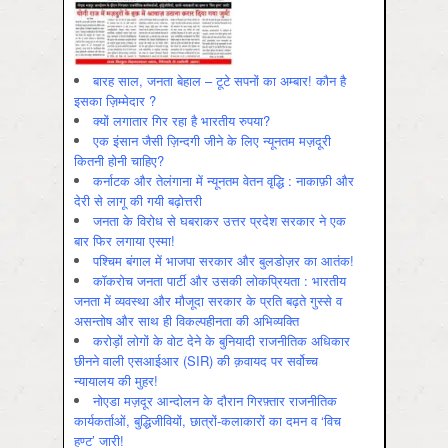
बारह साल, जनता बेहाल – टूटे सपनों का अम्बार! कौन है
इसका ज़िम्मेदार ?
क्यों लगातार गिर रहा है भारतीय रुपया?
एक इंसान जैसी ज़िन्दगी जीने के लिए न्यूनतम मज़दूरी
कितनी होनी चाहिए?
कर्नाटक और तेलंगाना में न्यूनतम वेतन वृद्धि : नाकाफ़ी और
देरी से लागू की गयी बढ़ोत्तरी
जनता के विरोध से घबराकर उत्तर प्रदेश सरकार ने एक
बार फिर लगाया एस्मा!
पश्चिम बंगाल में भाजपा सरकार और बुलडोज़र का आतंक!
कॉकरोच जनता पार्टी और उसकी लोकप्रियता : भारतीय
जनता में व्‍यवस्‍था और मौजूदा सरकार के प्रति बढ़ते गुस्‍से व
असन्‍तोष और साथ ही विकल्‍पहीनता की अभिव्‍यक्ति
करोड़ों लोगों के वोट देने के बुनियादी राजनीतिक अधिकार
छीनने वाली एसआईआर (SIR) की क़वायद पर सर्वोच्च
न्यायालय की मुहर!
नोएडा मज़दूर आन्दोलन के दौरान गिरफ़्तार राजनीतिक
कार्यकर्ताओं, बुद्धिजीवियों, छात्रों-कलाकारों का दमन व ‘विच
हण्ट’ जारी!