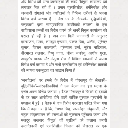
और विरोध की अन्य कार्रवाइयों की खबरें ‘बिगुल’ कार्यालय को
लगातार मिल रही हैं । तमाम प्रगतिशील, धर्मनिरपेक्ष और
जनवादी संगठनों और व्यक्तियों ने विभिन्न तरीकों से अपना
विरोध दर्ज कराया है । देश भर के लेखकों– बुद्धिजीवियों,
पत्रकारों द्वारा साम्प्रदायिक फासीवादी ताकतों के इस
साजिशाना हमलों का विरोध करने की खबरें बिगुल कार्यालय को
प्राप्त हो रही है । अब तक मिली जानकारी के अनुसार
ज्ञानरंजन, मलय, शमशुल इस्लाम, पंकज सिंह, अलीम, सुरेन्द्र
कुमार, किशन कालजयी, प्रेमपाल शर्मा, सुरेश नौटियाल,
वीरभारत तलवार, विष्णु नागर, नीरद जनवेणु, आशीष गुप्ता,
आशुतोष पाठक और मंजुला बोस ने विभिन्न माध्यमों से अपना
विरोध दर्ज कराया है और सभी प्रगतिशील एवं धर्मनिरपेक्ष ताकतों
की व्यापक एकजुटता का आह्वान किया है ।
‘जनचेतना’ पर हमले के विरोध में गोरखपुर के लेखकों–
बुद्धिजीवियों–संस्कृतिकर्मियों ने एक बैठक कर इस घटना के
प्रति अपना विरोध जताया । बैठक गोरखपुर में पिछले दो दशकों
से हर साल आयोजित होने वाली वार्षिक पुस्तक प्रदर्शनी के
पण्डाल में हुई । बैठक में एक विरोध प्रस्ताव पारित किया गया
जिसमें कहा गया है कि, ‘‘भगत सिंह, राधामोहन गोकुलजी, और
राहुल सांकृत्यायन की रचनाओं को नुकसान पहुँचाया जाना और
मज़दूर अखबार ‘बिगुल’ की प्रतियों को जलाना हमारी
क्रान्तिकारी एवं प्रगतिशील चिन्तन की विरासत पर एक