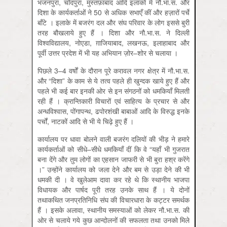
भजनपुरा, चाँदपुरा, मुस्तफ़ाबाद आदि इलाकों में नौ.भा.स. और
दिशा के कार्यकर्ताओं ने 50 से अधिक सभाएँ कीं और हज़ारों पर्चे
बाँटे । इलाके में बजरंग दल और संघ परिवार के लोग इससे बुरी
तरह बौखलाये हुए हैं । दिशा और नौ.भा.स. ने दिल्ली
विश्वविद्यालय, नोएडा, ग़ाजियाबाद, लखनऊ, इलाहाबाद और
पूर्वी उत्तर प्रदेश में भी यह अभियान ज़ोर–शोर से चलाया ।
पिछले 3–4 वर्षों के दौरान पूरे करावल नगर क्षेत्र में नौ.भा.स.
और “दिशा” के काम से ये तत्व पहले ही खुन्दक खाये हुए हैं और
पहले भी कई बार इनकी ओर से इन संगठनों को धमकियाँ मिलती
रही हैं । क्रान्तिकारी विचारों एवं साहित्य के प्रचार से और
अन्धविश्वास, पोंगापन्थ, ढपोरशंखी बाबाओं आदि के विरुद्ध इनके
पर्चों, नाटकों आदि से भी ये चिढ़े हुए हैं ।
कार्यालय पर धावा बोलने वाली बजरंग दलियों की भीड़ ने हमारे
कार्यकर्ताओं को सीधे–सीधे धमकियाँ दीं कि वे “यहाँ भी गुजरात
बना देंगे और तुम लोगों का एहसान जाफरी से भी बुरा हश्र करेंगे
।” उन्होंने कार्यालय को जला देने और बम से उड़ा देने की भी
धमकी दी । वे खुलेआम दावा कर रहे थे कि स्थानीय भाजपा
विधायक और पार्षद पूरी तरह उनके साथ हैं । ये दोनों
तथाकथित जनप्रतिनिधि संघ की विचारधारा के कट्टर समर्थक
हैं । इसके अलावा, स्थानीय समस्याओं को लेकर नौ.भा.स. की
ओर से चलाये गये कुछ आन्दोलनों की सफलता तथा उनको मिले