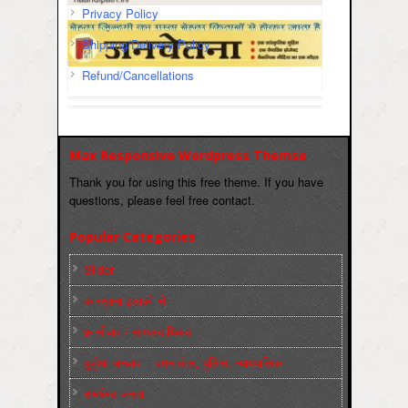
Privacy Policy
Shipping/Delivery Policy
Refund/Cancellations
Max Responsive Wordpress Themse
Thank you for using this free theme. If you have
questions, please feel free contact.
Popular Categories
Slider
कारख़ाना इलाक़ों से
फ़ासीवाद / साम्‍प्रदायिकता
बुर्जुआ जनवाद – दमन तंत्र, पुलिस, न्‍यायपालिका
संघर्षरत जनता