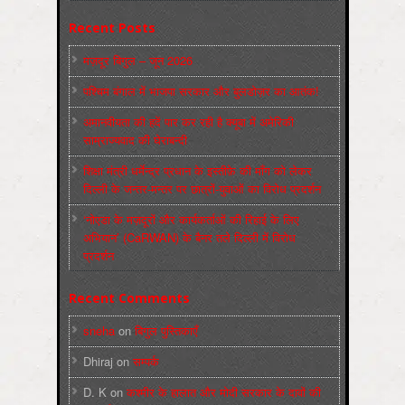
Recent Posts
मज़दूर बिगुल – जून 2026
पश्चिम बंगाल में भाजपा सरकार और बुलडोज़र का आतंक!
अमानवीयता की हदें पार कर रही है क्यूबा में अमेरिकी
साम्राज्यवाद की घेराबन्दी
शिक्षा मंत्री धर्मेन्द्र प्रधान के इस्तीफ़े की माँग को लेकर
दिल्ली के जन्तर-मन्तर पर छात्रों-युवाओं का विरोध प्रदर्शन
‘नोएडा के मज़दूरों और कार्यकर्ताओं की रिहाई के लिए
अभियान’ (CaRWAN) के बैनर तले दिल्ली में विरोध
प्रदर्शन
Recent Comments
sneha
on
बिगुल पुस्तिकाएँ
Dhiraj
on
सम्पर्क
D. K
on
कश्मीर के हालात और मोदी सरकार के दावों की