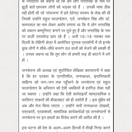
से ज्यादातर का कहना था कि हम लोग भगतसिंह के नाम पर
झूठी बातें छापकर लोगों को भड़का रहे हैं । उनकी भाषा ठीक
वही होती थी जो ‘पांचजन्य’ में छपे देवेन्द्र स्वरूप के लेख की थी
जिसमें उन्होंने राहुल फाउण्डेशन, प्रो. जगमोहन सिंह और डॉ.
चमनलाल का नाम लेकर आरोप लगाया था कि ये लोग भगतसिंह
को जबरन कम्युनिस्ट बनाने पर तुले हुए हैं और भगतसिंह के नाम
पर फ़र्ज़ी दस्तावेज़ छाप रहे हैं । अभी 16–18 नवम्बर तक
दिल्ली के रोहिणी क्षेत्र में आयोजित पुस्तक प्रदर्शनी में तो इनके
कुछ लोगों ने सीधे–सीधे बजरंग दल वालों को भेजने की धमकी दी
। उनका कहना था कि तुम लोग तो हमारी जड़ ही काटने में लगे
हो ।
जनचेतना की अध्यक्ष एवं सुपरिचित लेखिका कात्यायनी ने कहा
है कि हर प्रकार के प्रगतिशील, जनपक्षधर, क्रान्तिकारी
साहित्य को जन–जन तक पहुँचाने के जनचेतना एवं राहुल
फाउण्डेशन के अभियान को ऐसी धमकियों से हरगिज़ रोका नहीं
जा सकता । उन्होंने कहा कि ऐसी कार्रवाइयाँ साम्प्रदायिक व
फासिस्ट ताकतों की बौखलाहट को ही दर्शाती हैं । इस मुहिम को
अब और तेज किया जाएगा । उन्होंने सभी जनपक्षधर लेखकों,
पत्रकारों, प्रकाशकों, सामाजिक कार्यकर्ताओं एवं जनसंगठनों से
जनचेतना पर इन हमलों का विरोध करने की अपील की है ।
इस घटना की देश के अलग–अलग हिस्सों में तीखी निन्दा करने