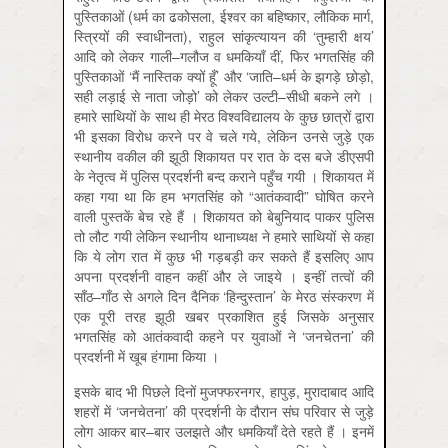
पुस्तिकाओं (धर्म का ढकोसला, ईश्वर का बहिष्कार, लौकिक मार्ग,
स्त्रियों की स्वाधीनता), राहुल सांकृत्यायन की ‘तुम्हारी क्षय’
आदि को लेकर गाली–गलौज व धमकियाँ दीं, फिर भगतसिंह की
पुस्तिकाओं ‘मैं नास्तिक क्यों हूँ’ और ‘जाति–धर्म के झगड़े छोड़ो,
सही लड़ाई से नाता जोड़ो’ को लेकर उल्टी–सीधी बकने लगे ।
हमारे साथियों के साथ ही मेरठ विश्वविद्यालय के कुछ छात्रों द्वारा
भी इसका विरोध करने पर वे चले गये, लेकिन उनसे जुड़े एक
स्थानीय वकील की झूठी शिकायत पर रात के दस बजे डीएसपी
के नेतृत्व में पुलिस प्रदर्शनी बन्द कराने पहुँच गयी । शिकायत में
कहा गया था कि हम भगतसिंह को “आतंकवादी” घोषित करने
वाली पुस्तकें बेच रहे हैं । शिकायत को बेबुनियाद पाकर पुलिस
तो लौट गयी लेकिन स्थानीय थानाध्यक्ष ने हमारे साथियों से कहा
कि ये लोग रात में कुछ भी गड़बड़ी कर सकते हैं इसलिए आप
अपना प्रदर्शनी वाहन कहीं और ले जाइये । इन्हीं तत्वों की
साँठ–गाँठ से अगले दिन दैनिक ‘हिन्दुस्तान’ के मेरठ संस्करण में
एक पूरी तरह झूठी खबर प्रकाशित हुई जिसके अनुसार
भगतसिंह को आतंकवादी कहने पर युवाओं ने ‘जनचेतना’ की
प्रदर्शनी में खूब हंगामा किया ।
इसके बाद भी पिछले दिनों मुजफ्फरनगर, हापुड़, मुरादाबाद आदि
शहरों में ‘जनचेतना’ की प्रदर्शनी के दौरान संघ परिवार से जुड़े
लोग आकर बार–बार उलझते और धमकियाँ देते रहते हैं । इनमें