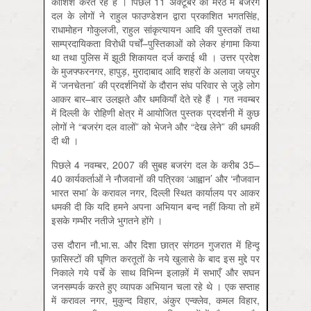
कोशिश करते रहे हैं । पिछले 11 अक्टूबर को मेरठ में बजरंग
दल के लोगों ने राहुल फाउण्डेशन द्वारा प्रकाशित भगतसिंह,
राधामोहन गोकुलजी, राहुल सांकृत्यायन आदि की पुस्तकों तथा
साम्प्रदायिकता विरोधी पर्चों–पुस्तिकाओं को लेकर हंगामा किया
था तथा पुलिस में झूठी शिकायत दर्ज कराई थी । उत्तर प्रदेश
के मुजफ्फरनगर, हापुड़, मुरादाबाद आदि शहरों के अलावा जयपुर
में ‘जनचेतना’ की प्रदर्शनियों के दौरान संघ परिवार से जुड़े लोग
आकर बार–बार उलझते और धमकियाँ देते रहे हैं । गत नवम्बर
में दिल्ली के रोहिणी क्षेत्र में आयोजित पुस्तक प्रदर्शनी में कुछ
लोगों ने “बजरंग दल वालों” को भेजने और “देख लेने” की धमकी
दी थी ।
पिछले 4 नवम्बर, 2007 की सुबह बजरंग दल के करीब 35–
40 कार्यकर्ताओं ने नौजवानों की पत्रिका ‘आह्वान’ और ‘नौजवान
भारत सभा’ के करावल नगर, दिल्ली स्थित कार्यालय पर आकर
धमकी दी कि यदि हमने अपना अभियान बन्द नहीं किया तो हमें
इसके गम्भीर नतीजे भुगतने होंगे ।
उस दौरान नौ.भा.स. और दिशा छात्र संगठन गुजरात में हिन्दू
फ़ासिस्टों की घृणित करतूतों के नये खुलासे के बाद इस मुद्दे पर
निकाले गये पर्चे के साथ विभिन्न इलाक़ों में सभाएँ और सघन
जनसम्पर्क करते हुए व्यापक अभियान चला रहे थे । एक सप्ताह
में करावल नगर, मुकुन्द विहार, अंकुर एन्क्लेव, कमल विहार,