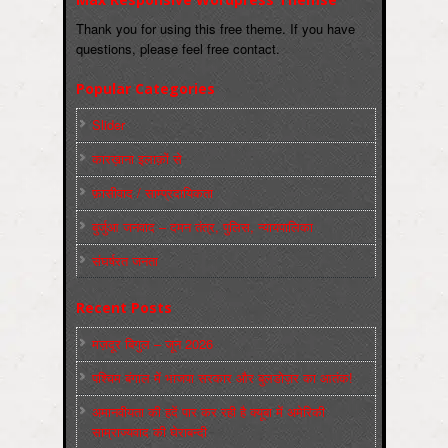
Thank you for using this free theme. If you have
questions, please feel free contact.
Popular Categories
Slider
कारख़ाना इलाक़ों से
फ़ासीवाद / साम्‍प्रदायिकता
बुर्जुआ जनवाद – दमन तंत्र, पुलिस, न्‍यायपालिका
संघर्षरत जनता
Recent Posts
मज़दूर बिगुल – जून 2026
पश्चिम बंगाल में भाजपा सरकार और बुलडोज़र का आतंक!
अमानवीयता की हदें पार कर रही है क्यूबा में अमेरिकी
साम्राज्यवाद की घेराबन्दी