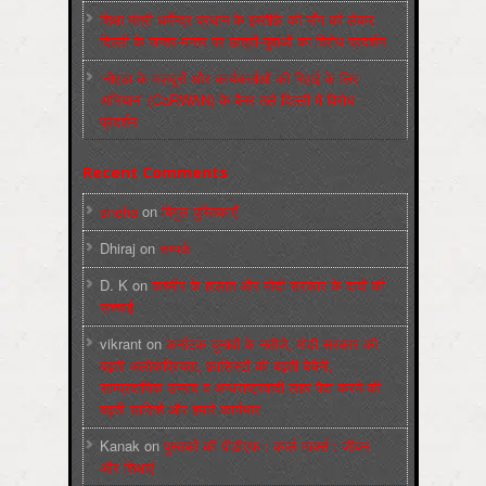
शिक्षा मंत्री धर्मेन्द्र प्रधान के इस्तीफ़े की माँग को लेकर
दिल्ली के जन्तर-मन्तर पर छात्रों-युवाओं का विरोध प्रदर्शन
‘नोएडा के मज़दूरों और कार्यकर्ताओं की रिहाई के लिए
अभियान’ (CaRWAN) के बैनर तले दिल्ली में विरोध
प्रदर्शन
Recent Comments
sneha
on
बिगुल पुस्तिकाएँ
Dhiraj
on
सम्पर्क
D. K
on
कश्मीर के हालात और मोदी सरकार के दावों की
सच्चाई
vikrant
on
कर्नाटक चुनावों के नतीजे, मोदी सरकार की
बढ़ती अलोकप्रियता, फ़ासिस्टों की बढ़ती बेचैनी,
साम्प्रदायिक उन्माद व अन्धराष्ट्रवादी लहर पैदा करने की
बढ़ती साज़िशें और हमारे कार्यभार
Kanak
on
पुस्‍तकों की पीडीएफ : कार्ल मार्क्‍स : जीवन
और शिक्षाएं