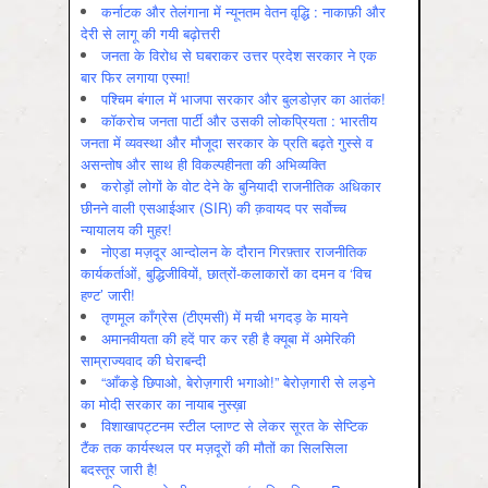
कर्नाटक और तेलंगाना में न्यूनतम वेतन वृद्धि : नाकाफ़ी और
देरी से लागू की गयी बढ़ोत्तरी
जनता के विरोध से घबराकर उत्तर प्रदेश सरकार ने एक
बार फिर लगाया एस्मा!
पश्चिम बंगाल में भाजपा सरकार और बुलडोज़र का आतंक!
कॉकरोच जनता पार्टी और उसकी लोकप्रियता : भारतीय
जनता में व्‍यवस्‍था और मौजूदा सरकार के प्रति बढ़ते गुस्‍से व
असन्‍तोष और साथ ही विकल्‍पहीनता की अभिव्‍यक्ति
करोड़ों लोगों के वोट देने के बुनियादी राजनीतिक अधिकार
छीनने वाली एसआईआर (SIR) की क़वायद पर सर्वोच्च
न्यायालय की मुहर!
नोएडा मज़दूर आन्दोलन के दौरान गिरफ़्तार राजनीतिक
कार्यकर्ताओं, बुद्धिजीवियों, छात्रों-कलाकारों का दमन व ‘विच
हण्ट’ जारी!
तृणमूल काँग्रेस (टीएमसी) में मची भगदड़ के मायने
अमानवीयता की हदें पार कर रही है क्यूबा में अमेरिकी
साम्राज्यवाद की घेराबन्दी
“आँकड़े छिपाओ, बेरोज़गारी भगाओ!” बेरोज़गारी से लड़ने
का मोदी सरकार का नायाब नुस्ख़ा
विशाखापट्टनम स्टील प्लाण्ट से लेकर सूरत के सेप्टिक
टैंक तक कार्यस्थल पर मज़दूरों की मौतों का सिलसिला
बदस्तूर जारी है!