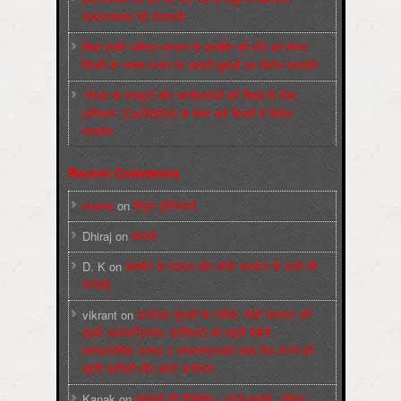
साम्राज्यवाद की घेराबन्दी
शिक्षा मंत्री धर्मेन्द्र प्रधान के इस्तीफ़े की माँग को लेकर
दिल्ली के जन्तर-मन्तर पर छात्रों-युवाओं का विरोध प्रदर्शन
‘नोएडा के मज़दूरों और कार्यकर्ताओं की रिहाई के लिए
अभियान’ (CaRWAN) के बैनर तले दिल्ली में विरोध
प्रदर्शन
Recent Comments
sneha
on
बिगुल पुस्तिकाएँ
Dhiraj
on
सम्पर्क
D. K
on
कश्मीर के हालात और मोदी सरकार के दावों की
सच्चाई
vikrant
on
कर्नाटक चुनावों के नतीजे, मोदी सरकार की
बढ़ती अलोकप्रियता, फ़ासिस्टों की बढ़ती बेचैनी,
साम्प्रदायिक उन्माद व अन्धराष्ट्रवादी लहर पैदा करने की
बढ़ती साज़िशें और हमारे कार्यभार
Kanak
on
पुस्‍तकों की पीडीएफ : कार्ल मार्क्‍स : जीवन