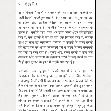
घटनाएँ हुई हैं।)
अपने फैसले में जजों ने सरकार की नव-उदारवादी नीतियों पर
कड़ी टिप्पणी करते हुए कहा है कि सरकार द्वारा लागू की जा रही
सामाजिक और आर्थिक नीतियों के कारण समाज भयानक
असमानता से ग्रस्त है। ये नीतियाँ जनता के साथ बलात्कार के
समान हैं। उन्होंने कहा, ”एक ओर राज्य निजी क्षेत्र को सब्सिडी
देता है, उसे टैक्सों में एक के बाद एक रियायत देता है, जबकि
साथ ही साथ वह सामाजिक कल्याण के उपायों के ज़रिए ग़रीबों
को सहारा देने की अपनी ज़िम्मेदारी पूरी न करने के लिए संसाधनों
की कमी का रोना रोता है। दूसरी ओर, राज्य ग़रीबों के बीच फैले
आक्रोश और असन्तोष का मुक़ाबला करने के लिए ग़रीबों के बीच
से ही कुछ युवाओं के हाथों में बन्दूकें थमा रहा है।”
यह वही सलवा जुडुम है जिसके पक्ष में केन्द्रीय गृहमन्‍त्री
चिदम्बरम और छत्तीसगढ़ के मुख्यमन्‍त्री रमन सिंह से लेकर
छत्तीसगढ़ के डीजीपी विश्वरंजन तक तरह-तरह के तर्क देते रहे
हैं जबकि एक के बाद एक मानवाधिकार संगठनों और ख़ुद सरकार
के आयोगों की रिपोर्टें उसकी बर्बर सच्चाई को उजागर करती रही
हैं। किस प्रकार आदिवासी आबादी के एक छोटे-से हिस्से को
हथियारबन्द करके माओवादियों से लड़ने के नाम पर आबादी के
बड़े हिस्से के ख़िलाफ खड़ा करके पूरे क्षेत्र में गृहयुद्ध जैसी
स्थिति पैदा कर दी गयी है। लाखों आदिवासियों को उनके गाँवों से