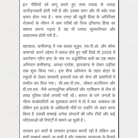
इन नीतियों को लागू करते हुए सत्ता ज़्यादा से ज़्यादा
उत्पीड़नकारी होती गयी है और उसका दमन और भी बर्बर तथा
क्रूर होता गया है। सत्ता तन्‍त्र की खुली हिंसा के अतिरिक्त
रोज़मर्रा के जीवन में आम ग़रीबों को जिस ढाँचागत हिंसा का
सामना करना पड़ता है वह भी ज़्यादा सुव्यवस्थित और
आक्रामक होती गयी है।
बहरहाल, छत्तीसगढ़ में जब सलवा जुडुम, एस.पी.ओ. और कोया
कमाण्डो अपने उद्देश्य में सफल होते हुए नहीं दिखे तो 2009 में
आपरेशन ग्रीन हण्ट के नाम पर अर्द्धसैनिक बलों का एक सघन
अभियान छत्तीसगढ़, आन्‍ध्र प्रदेश, झारखण्ड से लेकर उड़ीसा
तक शुरू किया गया। इस सैन्य अभियान के तहत क्षेत्र के
स्कूलों से लेकर सरकारी इमारतों तक को सेना की छावनियों में
तब्दील कर दिया गया। सी.आर.पी.एफ., कोबरा बटालियन और
बी.एस.एफ. जैसे अत्याधुनिक हथियारों और प्रशिक्षण से लैस दो
लाख पुलिस फोर्स लगायी गयी थी। बस्तर के घने जंगलों के
भीतर माओवादियों का मुकाबला करने में तो ये बल असफल रहे
लेकिन इस इलाके के आदिवासी गाँवों पर उन्होंने जो कहर बरपा
किया है उसकी सच्चाई अनेक संगठनों की जाँच टीमों और कई
पत्रिकाओं की रिपोर्टों में सामने आ चुकी है।
सरकार इन बातों से लगातार इनकार करती रही है लेकिन अब
सारी सच्चाई सामने आ चुकी है और उच्चतम न्यायालय के फैसले