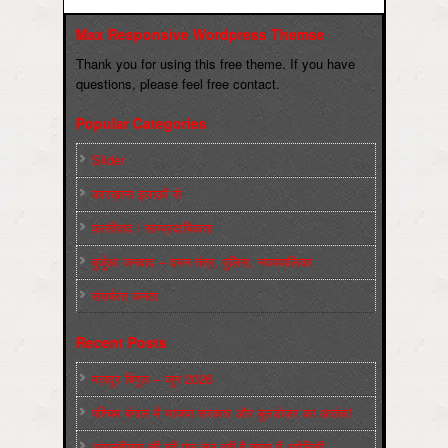
Max Responsive Wordpress Themse
Thank you for using this free theme. If you have
questions, please feel free contact.
Popular Categories
Slider
कारख़ाना इलाक़ों से
फ़ासीवाद / साम्‍प्रदायिकता
बुर्जुआ जनवाद – दमन तंत्र, पुलिस, न्‍यायपालिका
संघर्षरत जनता
Recent Posts
मज़दूर बिगुल – जून 2026
पश्चिम बंगाल में भाजपा सरकार और बुलडोज़र का आतंक!
अमानवीयता की हदें पार कर रही है क्यूबा में अमेरिकी