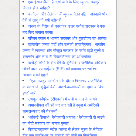
एक इंसान जैसी ज़िन्दगी जीने के लिए न्यूनतम मज़दूरी
कितनी होनी चाहिए?
कर्नाटक और तेलंगाना में न्यूनतम वेतन वृद्धि : नाकाफ़ी और
देरी से लागू की गयी बढ़ोत्तरी
जनता के विरोध से घबराकर उत्तर प्रदेश सरकार ने एक
बार फिर लगाया एस्मा!
पश्चिम बंगाल में भाजपा सरकार और बुलडोज़र का आतंक!
कॉकरोच जनता पार्टी और उसकी लोकप्रियता : भारतीय
जनता में व्‍यवस्‍था और मौजूदा सरकार के प्रति बढ़ते गुस्‍से व
असन्‍तोष और साथ ही विकल्‍पहीनता की अभिव्‍यक्ति
करोड़ों लोगों के वोट देने के बुनियादी राजनीतिक अधिकार
छीनने वाली एसआईआर (SIR) की क़वायद पर सर्वोच्च
न्यायालय की मुहर!
नोएडा मज़दूर आन्दोलन के दौरान गिरफ़्तार राजनीतिक
कार्यकर्ताओं, बुद्धिजीवियों, छात्रों-कलाकारों का दमन व ‘विच
हण्ट’ जारी!
तृणमूल काँग्रेस (टीएमसी) में मची भगदड़ के मायने
अमानवीयता की हदें पार कर रही है क्यूबा में अमेरिकी
साम्राज्यवाद की घेराबन्दी
“आँकड़े छिपाओ, बेरोज़गारी भगाओ!” बेरोज़गारी से लड़ने
का मोदी सरकार का नायाब नुस्ख़ा
विशाखापट्टनम स्टील प्लाण्ट से लेकर सूरत के सेप्टिक
टैंक तक कार्यस्थल पर मज़दूरों की मौतों का सिलसिला