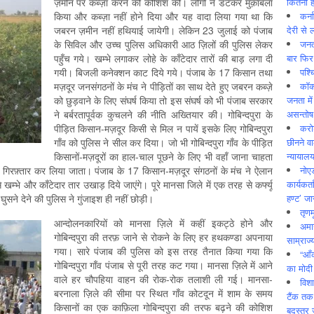
कितनी ह
ज़मीन पर कब्ज़ा करने की कोशिश की। लोगों ने डटकर मुक़ाबला
कर्न
किया और कब्ज़ा नहीं होने दिया और यह वादा लिया गया था कि
देरी से 
जबरन ज़मीन नहीं हथियाई जायेगी। लेकिन 23 जुलाई को पंजाब
जनत
के सिविल और उच्च पुलिस अधिकारी आठ ज़िलों की पुलिस लेकर
बार फिर
पहुँच गये। खम्भे लगाकर लोहे के काँटेदार तारों की बाड़ लगा दी
पश्
गयी। बिजली कनेक्शन काट दिये गये। पंजाब के 17 किसान तथा
कॉक
मज़दूर जनसंगठनों के मंच ने पीड़ितों का साथ देते हुए जबरन कब्ज़े
जनता में
को छुड़वाने के लिए संघर्ष किया तो इस संघर्ष को भी पंजाब सरकार
असन्‍तो
ने बर्बरतापूर्वक कुचलने की नीति अख्तियार की। गोबिन्दपुरा के
करोड
पीड़ित किसान-मज़दूर किसी से मिल न पायें इसके लिए गोबिन्दपुरा
छीनने व
गाँव को पुलिस ने सील कर दिया। जो भी गोबिन्दपुरा गाँव के पीड़ित
न्यायाल
किसानों-मज़दूरों का हाल-चाल पूछने के लिए भी वहाँ जाना चाहता
नोए
र गिरफ़्तार कर लिया जाता। पंजाब के 17 किसान-मज़दूर संगठनों के मंच ने ऐलान
कार्यकर्
्भे और काँटेदार तार उखाड़ दिये जाएंगे। पूरे मानसा जिले में एक तरह से कर्फ्यू
हण्ट’ जा
 घुसने देने की पुलिस ने गुंजाइश ही नहीं छोड़ी।
तृणम
आन्दोलनकारियों को मानसा ज़िले में कहीं इकट्ठे होने और
अमान
गोबिन्दपुरा की तरफ़ जाने से रोकने के लिए हर हथकण्डा अपनाया
साम्राज्
गया। सारे पंजाब की पुलिस को इस तरह तैनात किया गया कि
“आँ
गोबिन्दपुरा गाँव पंजाब से पूरी तरह कट गया। मानसा ज़िले में आने
का मोदी
वाले हर चौपहिया वाहन की रोक-रोक तलाशी ली गई। मानसा-
विशा
बरनाला ज़िले की सीमा पर स्थित गाँव कोटदून में शाम के समय
टैंक तक
किसानों का एक काफ़िला गोबिन्दपुरा की तरफ बढ़ने की कोशिश
बदस्तूर 