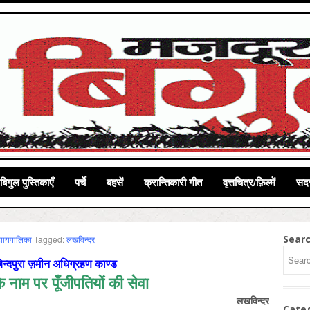
बिगुल पुस्तिकाएँ
पर्चे
बहसें
क्रान्तिकारी गीत
वृत्तचित्र/फ़िल्में
सदस
Sear
्‍यायपालिका
Tagged:
लखविन्‍दर
िन्दपुरा ज़मीन अधिग्रहण काण्ड
 नाम पर पूँजीपतियों की सेवा
लखविन्दर
Cate