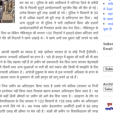
कर रहा था। पुलिस के बर्बर लाठीचार्ज में भटिण्डा ज़िले के हमीदी
कवि
गाँव के निवासी बुज़ुर्ग आन्दोलनकारी सुरजीत सिंह की मौत हो गई।
A Sad 
अनेक किसान बुरी तरह ज़ख़्मी हो गये। पुलिस ने किसानों के 50
महान
से भी अधिक वाहनों को बुरी तरह से क्षतिग्रस्त कर दिया। कई
के अवस
अन्य जुलूसों पर भी पुलिस ने भारी लाठीचार्ज किया और हज़ारों
साथ
आन्दोलनकारियों को गिरफ़्तार करके जेल भेज दिया। गोबिन्दपुरा के
चुका है!
 दिया था लेकिन गोबिन्दपुरा की लगभग 100 स्त्रियों ने इकट्ठे होकर काँटेदार तारों
ाँव की स्त्रियों ने खम्भे उखाड़े थे। ये खम्भे अभी तक दुबारा नहीं लगाये जा सके
Subsc
Email
की आपसी सहमति का मामला है, चाहे ख़रीदार सरकार हो या कोई निजी पूँजीपति।
रना जनवादी अधिकारों का हनन है। भले ही क़ानून में बहुमत की मर्जी की भी बात
ने के लिए सहमत नहीं हैं तो ज़मीन को ज़बरदस्ती बेच दिया जाना सरासर बेइन्साफ़ी
 में नौकरी तथा अन्य मुआवज़ों या भत्तों की शर्त रखना और किसी भी समझौते के लिए
नवादी अधिकार है। अंग्रेज़ी हुक़ूमत के समय से इस जनवादी अधिकार के हनन के
आज़ाद भारत के हुक्मरान भी उसी क़ानून को लागू करते आ रहे हैं।
Archi
पर जिस ज़मीन का अधिग्रहण किया जाता है उसके नये मालिक (सरकार या निजी
Archiv
ा इस्तेमाल नहीं किया जाता जिसका बहाना बनाकर अधिग्रहण किया जाता है। यह
े कहीं ऊँची क़ीमतों पर ज़मीन को आगे बेच दिया जाता है। उदाहरण के तौर पर
रीद विश्वविद्यालय के लिए सरकार ने 122 किसानों से 158 एकड़ ज़मीन का अधिग्रहण
कुछ 
 रुपये दिये गये थे। अब पंजाब अर्बन डेवलपमेण्ट अथॉरिटी इसमें से 86 एकड़
सम्‍बन
्रति एकड़ की क़ीमत पर बेच रही है। बाक़ी की ज़मीन पर विश्वविद्यालय की जगह