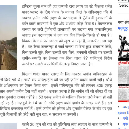
Catego
इण्डिया बुल्स नाम की एक कम्पनी द्वारा लगाए जा रहे पिऊना थर्मल
पावर प्लाण्ट के लिए पंजाब के मानसा जिले के गोबिन्दपुरा गाँव में
जबरन ज़मीन अधिग्रहण के घटनाक्रम ने पूँजीवादी हुक्मरानों के
नया अं
बर्बर काले कारनामों में एक और अध्याय जोड़ दिया है। मेहनतकश
मज़दूर
जनता पर लदी पूँजीवादी तानाशाही पर चढ़ाया गया जनतान्त्रिक
लबादा इस घटनाक्रम से एक बार फिर चिथड़े-चिथड़े हो गया है।
विकास के नाम पर जनता को लूटा जा रहा है, मारा-पीटा जा रहा
है। यह कैसा जनतन्त्र है जहाँ जनता से बिना कुछ बातचीत किये,
बिना उससे पूछे, बिना उसकी राय लिये, मनमानी क़ीमतों पर उसकी
ज़मीन-सम्पत्ति का फ़ैसला कर दिया जाता है? शान्तिपूर्ण विरोध
करने पर उससे अपराधियों की तरह निपटा जाता है।
पिऊना थर्मल पावर प्लाण्ट के लिए जबरन ज़मीन अधिग्रहण के
जारी किये गये थे। चारों बार अधिग्रहीत की जा रही ज़मीन बदली जाती रही। चौथे
अधिग्रहण का ऐलान किया गया। इसमें गोबिन्दपुरा गाँव की लगभग 805 एकड़
सान अपनी ज़मीन देना नहीं चाहते। उनका कहना है कि ज़मीन की जो कीमत दी जा
ा पुनर्वास सम्भव नहीं है। 53 एकड़ ज़मीन के मालिक किसान उसे बेचना ही नहीं
र हो रहा है। मज़दूरों के 14 घर भी अधिग्रहण वाली ज़मीन के अन्दर आते हैं। इन
बारह
खित दस्तावेज़ नहीं हैं। इन्हें ज़मीन की क़ीमत और पुनर्वास पैकेज के तौर पर एक
इसका ज़ि
ूरों-किसानों की कोई नहीं सुन रहा, न सरकार न कम्पनी।
क्यो
एक इ
पहले 20 जून की रात को पुलिसिया लाव-लश्कर के साथ कम्पनी ने