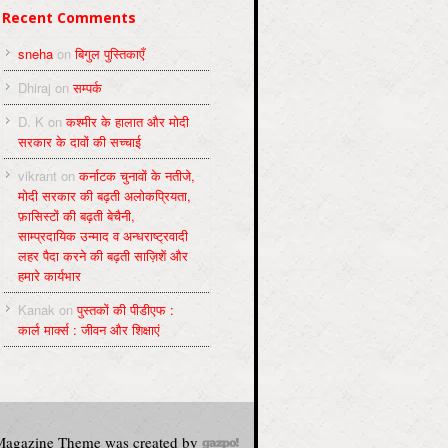
Recent Comments
sneha
on
बिगुल पुस्तिकाएँ
Dhiraj
on
सम्पर्क
D. K
on
कश्मीर के हालात और मोदी
सरकार के दावों की सच्चाई
vikrant
on
कर्नाटक चुनावों के नतीजे,
मोदी सरकार की बढ़ती अलोकप्रियता,
फ़ासिस्टों की बढ़ती बेचैनी,
साम्प्रदायिक उन्माद व अन्धराष्ट्रवादी
लहर पैदा करने की बढ़ती साज़िशें और
हमारे कार्यभार
Kanak
on
पुस्‍तकों की पीडीएफ :
कार्ल मार्क्‍स : जीवन और शिक्षाएं
agazine Theme was created by