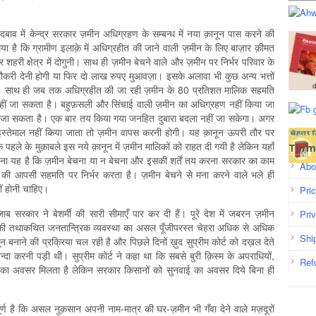
 दबाव में केन्द्र सरकार ज़मीन अधिग्रहण के सम्बन्ध में नया क़ानून पास करने की
गया है कि ग्रामीण इलाक़े में अधिग्रहीत की जाने वाली ज़मीन के लिए बाज़ार क़ीमत
री क्षेत्र में दोगुनी। साथ ही ज़मीन बेचने वाले और ज़मीन पर निर्भर परिवार के
नौकरी देनी होगी या फिर दो लाख रुपए मुआवज़ा। इसके अलावा भी कुछ अन्य भत्तों
 है। साथ ही जब तक अधिग्रहीत की जा रही ज़मीन के 80 प्रतिशत मालिक सहमति
हीं जा सकता है। बहुफ़सली और सिंचाई वाली ज़मीन का अधिग्रहण नहीं किया जा
जा सकता है। एक बार तय किया गया जनहित दुबारा बदला नहीं जा सकेगा। अगर
स्तेमाल नहीं किया जाता तो ज़मीन वापस करनी होगी। यह क़ानून ऊपरी तौर पर
पहले के मुक़ाबले इस नये क़ानून में ज़मीन मालिकों को राहत दी गयी है लेकिन यहाँ
Term
 कहना यह है कि ज़मीन बेचना या न बेचना और इसकी शर्तें तय करना सरकार का काम
Abo
े की आपसी सहमति पर निर्भर करता है। ज़मीन बेचने से मना करने वाले भले ही
ीं होनी चाहिए।
Pri
जाब सरकार ने बेशर्मी की सारी सीमाएँ पार कर दी हैं। पूरे देश में जबरन ज़मीन
Pri
 की तथाकथित जनतान्त्रिक व्यवस्था का असल पूँजीपरस्त चेहरा अधिक से अधिक
Shi
 बनाने की प्रक्रिया चल रही है और पिछले दिनों ख़ुद सुप्रीम कोर्ट को दख़ल देते
दा करनी पड़ी थी। सुप्रीम कोर्ट ने कहा था कि सबसे बुरी क़ि‍स्‍म के अपराधियों,
Ref
ाई का अवसर मिलता है लेकिन सरकार किसानों को सुनवाई का अवसर दिये बिना ही
ूर्ण है कि असल नुक़सान अपनी नाम-मात्र की घर-ज़मीन भी गँवा देने वाले मज़दूरों