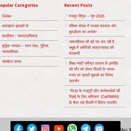
opular Categories
Recent Posts
Slider
मज़दूर बिगुल – जून 2026
कारख़ाना इलाक़ों से
पश्चिम बंगाल में भाजपा सरकार और
बुलडोज़र का आतंक!
फ़ासीवाद / साम्‍प्रदायिकता
अमानवीयता की हदें पार कर रही है
बुर्जुआ जनवाद – दमन तंत्र, पुलिस,
क्यूबा में अमेरिकी साम्राज्यवाद की
न्‍यायपालिका
घेराबन्दी
संघर्षरत जनता
शिक्षा मंत्री धर्मेन्द्र प्रधान के इस्तीफ़े
की माँग को लेकर दिल्ली के जन्तर-
मन्तर पर छात्रों-युवाओं का विरोध
प्रदर्शन
‘नोएडा के मज़दूरों और कार्यकर्ताओं की
रिहाई के लिए अभियान’ (CaRWAN)
के बैनर तले दिल्ली में विरोध प्रदर्शन
मज़दूर बिगुल
Powered by
WordPress
Max M