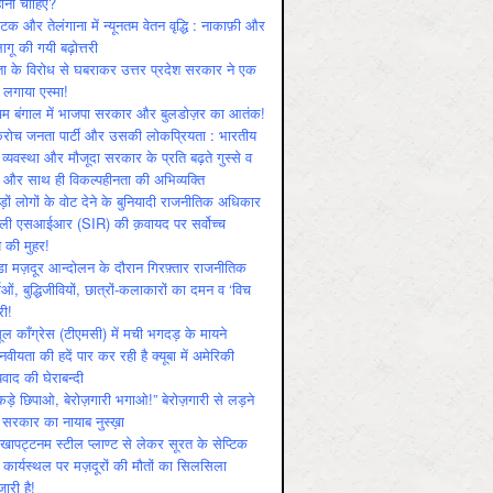
ोनी चाहिए?
ाटक और तेलंगाना में न्यूनतम वेतन वृद्धि : नाकाफ़ी और
लागू की गयी बढ़ोत्तरी
ा के विरोध से घबराकर उत्तर प्रदेश सरकार ने एक
 लगाया एस्मा!
चिम बंगाल में भाजपा सरकार और बुलडोज़र का आतंक!
रोच जनता पार्टी और उसकी लोकप्रियता : भारतीय
 व्‍यवस्‍था और मौजूदा सरकार के प्रति बढ़ते गुस्‍से व
ष और साथ ही विकल्‍पहीनता की अभिव्‍यक्ति
़ों लोगों के वोट देने के बुनियादी राजनीतिक अधिकार
ाली एसआईआर (SIR) की क़वायद पर सर्वोच्च
य की मुहर!
डा मज़दूर आन्दोलन के दौरान गिरफ़्तार राजनीतिक
ताओं, बुद्धिजीवियों, छात्रों-कलाकारों का दमन व ‘विच
री!
ूल काँग्रेस (टीएमसी) में मची भगदड़ के मायने
वीयता की हदें पार कर रही है क्यूबा में अमेरिकी
यवाद की घेराबन्दी
कड़े छिपाओ, बेरोज़गारी भगाओ!” बेरोज़गारी से लड़ने
 सरकार का नायाब नुस्ख़ा
खापट्टनम स्टील प्लाण्ट से लेकर सूरत के सेप्टिक
 कार्यस्थल पर मज़दूरों की मौतों का सिलसिला
जारी है!