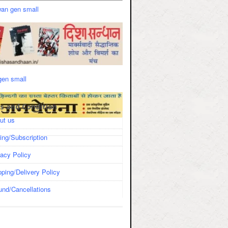
s and Condition
ut us
cing/Subscription
vacy Policy
pping/Delivery Policy
und/Cancellations