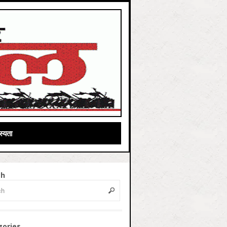
्यता
ch
gories