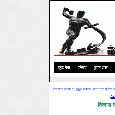
मुख्‍य पेज
परिचय
पुराने अंक
कारख़ाना इलाक़ों से
,
बुर्जुआ जनवाद - दमन तंत्र, पुलिस, न
गोब
विकास के