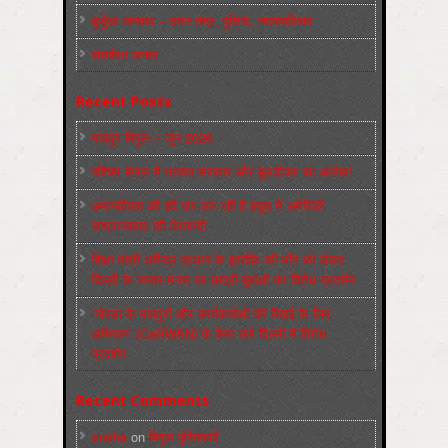
बुर्जुआ जनवाद – दमन तंत्र, पुलिस, न्‍यायपालिका
संघर्षरत जनता
Recent Posts
मज़दूर बिगुल – जून 2026
पश्चिम बंगाल में भाजपा सरकार और बुलडोज़र का आतंक!
अमानवीयता की हदें पार कर रही है क्यूबा में अमेरिकी
साम्राज्यवाद की घेराबन्दी
शिक्षा मंत्री धर्मेन्द्र प्रधान के इस्तीफ़े की माँग को लेकर
दिल्ली के जन्तर-मन्तर पर छात्रों-युवाओं का विरोध प्रदर्शन
‘नोएडा के मज़दूरों और कार्यकर्ताओं की रिहाई के लिए
अभियान’ (CaRWAN) के बैनर तले दिल्ली में विरोध
प्रदर्शन
Recent Comments
sneha
on
बिगुल पुस्तिकाएँ