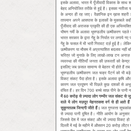
इसके अलावा, भारत में पूँजीवादी विकास के साथ शहर
बेहद अनियोजित तरीके से हुई है। इसका नतीजा यह
के अन्दर ही रह जाए। वैज्ञानिक इन ख़ास शहरी इला
तापमान अपने आसपास के इलाकों के मुकाबले कहीं 
पूँजीवाद की अराजक प्रकृति की ही एक अभिव्यक्ति
भीषण गर्मी के अलावा भूमण्डलीय ऊष्मीकरण पहले 
भारत सरकार के द्वारा गेंहू के निर्यात पर लगाय
गेंहू के फसल में भी भारी गिरावट दर्ज़ हुई है। ल
ऊष्मीकरण या मौसम में अप्रत्याशित बदलाव नहीं ब
चरित्र जो मुनाफ़े के लिए लाखो-लाख टन अनाज़ सम
व्यवस्था की नीतियाँ जनता की ज़रूरतों को केन्द्र
इसलिए जब फ़सल सामान्य से बेहतर भी होते हैं तब 
भूमण्डलीय ऊष्मीकरण जल चक्र पैटर्न को भी बड़
विकट संकट पैदा होता है। इसके अलावा कृषि और उद्य
कारण जल प्रदूषण भी पिछले कुछ दशकों से अभूतपू
वंचित हैं। हर दिन 700 बच्चे साफ़ पीने के पानी नही
में 60 करोड़ से ज़्यादा लोग गम्भीर जल संकट से ज
वाले ये लोग मज़दूर मेहनतकश वर्ग से ही आते है
सुकूनतलब जिन्दगी जीते हैं।
जल गुणवत्ता सूचकांक
से ज़्यादा पानी दूषित है। नीति आयोग के अनुसार 
जिससे देश में जल संकट और भी ज़्यादा विकट हो 
दिल्ली में मई के महीने में औसतन 20 करोड़ लीट