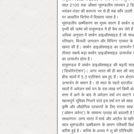
साल 2100 तक औसत भूमण्डलीय तापमान 2 डिग्री
भयंकर मंज़र की कल्पना भर से ही रूह काँप उठती ह
पर आधारित सिनेमा में दिखाया जाता है।
भूमण्डलीय ऊष्मीकरण का मुख्य कारण है कार्बन 
पृथ्वी की ऊष्मा को वायुमण्डल में ही कैद कर लेते 
अधिक अनुपात में कार्बन डाइऑक्साइड है जो साध
परिवहन, बिजली उत्पादन और विभिन्न प्रकार के औद
खपत की है। कार्बन डाइऑक्साइड का उत्सर्जन पि
तीसरा सबसे बड़ा कार्बन डाइऑक्साइड उत्सर्जक 
का उत्सर्जन होता है।
वायुमण्डल में कार्बन डाइऑक्साइड की बढ़ती मा
(‘डिफोरेस्टेशन’)। अगर भारत की ही बात की जाए त
बीस सालों में 5.3 प्रतिशत कम हुए हैं। वन क्षे
उत्सर्जन के समान है। दो साल के पहले ब्राज़ील
सालों में अमेज़न वर्षा वन के दस लाख वर्ग किमी क्षे
सत्ता में आने के बाद से अमेज़न वर्षा वन काटने
महत्वपूर्ण भूमिका निभाने वाले इस वर्षा वन को साफ़ 
कृषि और औद्योगिक प्रकल्पों के लिए रास्ता स
(‘ओशन करेण्ट’) के सामान्य प्रवाह को बदलती है 
साधारणतः उत्तर भारत में मार्च और अप्रैल के महीनों
साल भूमण्डलीय ऊष्मीकरण के कारण पश्चिमी विक्षो
बारिश हुई है। बारिश के अभाव ने लू की परिस्थिति