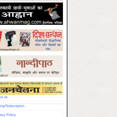
s and Condition
ut us
cing/Subscription
vacy Policy