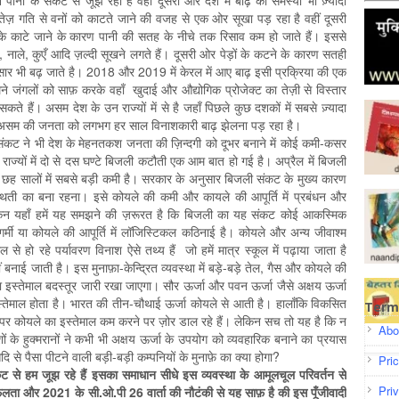
नी के संकट से जूझ रहा है वहीं दूसरी ओर देश में बाढ़ की समस्या भी ज़्यादा
तेज़ गति से वनों को काटते जाने की वजह से एक ओर सूखा पड़ रहा है वहीं दूसरी
के काटे जाने के कारण पानी की सतह के नीचे तक रिसाव कम हो जाते हैं। इससे
 नाले, कुएँ आदि ज़ल्दी सूखने लगते हैं। दूसरी ओर पेड़ों के कटने के कारण सतही
सार भी बढ़ जाते है। 2018 और 2019 में केरल में आए बाढ़ इसी प्रक्रिया की एक
े जंगलों को साफ़ करके वहाँ खुदाई और औद्योगिक प्रोजेक्ट का तेज़ी से विस्तार
े हैं। असम देश के उन राज्यों में से है जहाँ पिछले कुछ दशकों में सबसे ज़्यादा
असम की जनता को लगभग हर साल विनाशकारी बाढ़ झेलना पड़ रहा है।
संकट ने भी देश के मेहनतकश जनता की ज़िन्दगी को दूभर बनाने में कोई कमी-कसर
्न राज्यों में दो से दस घण्टे बिजली कटौती एक आम बात हो गई है। अप्रैल में बिजली
े छह सालों में सबसे बड़ी कमी है। सरकार के अनुसार बिजली संकट के मुख्य कारण
्थिती का बना रहना। इसे कोयले की कमी और कायले की आपूर्ति में प्रबंधन और
। लेकिन यहाँ हमें यह समझने की ज़रूरत है कि बिजली का यह संकट कोई आकस्मिक
्मी या कोयले की आपूर्ति में लॉजिस्टिकल कठिनाई है। कोयले और अन्य जीवाश्म
 हो रहे पर्यावरण विनाश ऐसे तथ्य हैं जो हमें मात्र स्कूल में पढ़ाया जाता है
ाई जाती है। इस मुनाफ़ा-केन्द्रित व्यवस्था में बड़े-बड़े तेल, गैस और कोयले की
ा इस्तेमाल बदस्तूर जारी रखा जाएगा। सौर ऊर्जा और पवन ऊर्जा जैसे अक्षय ऊर्जा
इस्तेमाल होता है। भारत की तीन-चौथाई ऊर्जा कोयले से आती है। हालाँकि विकसित
Term
शों पर कोयले का इस्तेमाल कम करने पर ज़ोर डाल रहे हैं। लेकिन सच तो यह है कि न
Abo
ेशों के हुक्मरानों ने कभी भी अक्षय ऊर्जा के उपयोग को व्यवहारिक बनाने का प्रयास
से पैसा पीटने वाली बड़ी-बड़ी कम्पनियों के मुनाफ़े का क्या होगा?
Pri
 से हम जूझ रहे हैं इसका समाधान सीधे इस व्यवस्था के आमूलचूल परिवर्तन से
Pri
ता और 2021 के सी.ओ.पी 26 वार्ता की नौटंकी से यह साफ़ है की इस पूँजीवादी