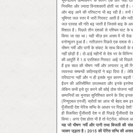
भूमण्डलीय ऊष्मीकरण के कारण एक ओर जहाँ देश पा
नियमित और ज़्यादा विनाशकारी होती जा रही है। 
ओर बाढ़ आने की परिघटना भी बढ़ रही है। वनों 
भूमिगत जल स्तर में भारी गिरावट आती है और नदी,
जल प्रवाह की गति बढ़ जाती है जिससे बाढ़ के आ
मिशाल है। पिछले तीन दशकों से पश्चिम घाट के घन
किया जा रहा था। यही चीज़ हम असम में भी देख सकत
वनोन्मूलन हुआ है। नतीज़तन पिछले एक दशक से 
भीषण गर्मी और पानी के संकट के साथ बिजली के 
नहीं छोड़ी है। दो-ढाई महीनों से देश भर के विभिन
की आपूर्ति में 1.6 प्रतिशत गिरावट आई जो पिछल
हैं इस साल की भीषण गर्मी और लगातार लू की स
व्यवस्था सम्बन्धी कठिनाइयों ने बढ़ा दिया है
परिघटना नहीं और न ही इसके मूल कारण बढ़ती गर
ईंधन की अतिसीमित उपलब्धता और इनके इस्तेमाल से
लेकिन कभी इसे दूर करने की कोई ठोस योजना नहीं बन
कम्पनियों का मुनाफ़ा सुनिश्चित करने के लिए इनक
(रिन्यूएबल एनर्जी) स्रोतों का आज भी बेहद कम 
पूँजीवादी देश पेरिस सन्धि के आधार पर पिछड़े दे
ही विकसित पूँजीवादी देश न ही पिछड़े पूँजीवादी द
किया। अगर ऐसा होता भी है तो पेट्रोल, कोयला आदि 
यह जो भीषण गर्मी और पानी तथा बिजली की संकट
जाकर जुड़ता है। 2015 की पेरिस सन्धि की असफल