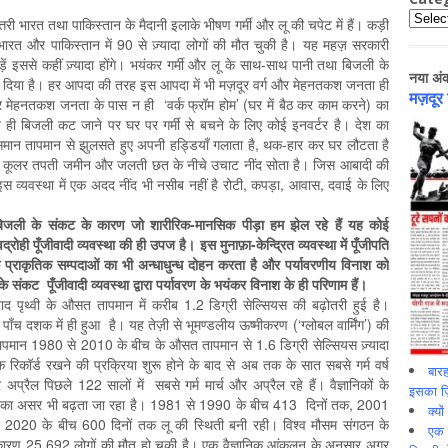
Catego
्तरी भारत तथा पाकिस्तान के मैदानी इलाके भीषण गर्मी और लू की चपेट में हैं। कड़ी
रत और पाकिस्तान में 90 से ज़्यादा लोगों की मौत चुकी है। यह महज़ सरकारी
 इससे कहीं ज़्यादा होंगे। भयंकर गर्मी और लू के साथ-साथ पानी तथा बिजली के
नया अं
ना दिया है। हर आपदा की तरह इस आपदा में भी मज़दूर वर्ग और मेहनतकश जनता ही
मज़दूर
और मेहनतकश जनता के पास न ही ‘वर्क फ्रॉम होम’ (घर में बैठ कर काम करने) का
 न ही बिजली कट जाने पर घर पर गर्मी से बचने के लिए कोई इनवर्टर है। देश का
मान तापमान से झुलसते हुए अपनी हड्डियाँ गलाता है, थक-हार कर घर लौटता है
न या कूलर तपती जमीन और जलती छत के नीचे उचाट नींद सोता है। जिस आबादी की
स व्यवस्था में एक अदद नींद भी नसीब नहीं है रोटी, कपड़ा, आवास, दवाई के लिए
बिजली के संकट के कारण जो शारीरिक-मानसिक पीड़ा हम झेल रहे हैं यह कोई
ोही पूँजीवादी व्यवस्था की ही उपज है। इस मुनाफ़ा-केन्द्रित व्यवस्था में पूँजीपति
 प्राकृतिक सम्पदाओं का भी अन्धाधुन्ध दोहन करता है और पर्यावरणीय विनाश को
े संकट पूँजीवादी व्यवस्था द्वारा पर्यावरण के भयंकर विनाश के ही परिणाम हैं।
 बाद पृथ्वी के औसत तापमान में करीब 1.2 डिग्री सेल्सियस की बढ़ोतरी हुई है।
ाँच दशक में ही हुआ है। यह तेज़ी से भूमण्डलीय ऊष्मीकरण (‘ग्लोबल वार्मिंग’) की
ापमान 1980 से 2010 के बीच के औसत तापमान से 1.6 डिग्री सेल्सियस ज़्यादा
िकॉर्ड रखने की प्रक्रिया शुरू होने के बाद से अब तक के सात सबसे गर्म वर्ष
बारह
प्रैल पिछले 122 सालों में सबसे गर्म मार्च और अप्रैल रहे हैं। वैज्ञानिकों के
इसका ज़ि
लू का असर भी बढ़ता जा रहा है। 1981 से 1990 के बीच 413 दिनों तक, 2001
क्यो
020 के बीच 600 दिनों तक लू की स्थिती बनी रही। विश्व मौसम संगठन के
एक इ
कारण 25,692 लोगों की मौत हो चुकी है। एक वैज्ञानिक आंकलन के अनुसार अगर