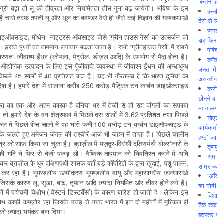
कितनी ह
 बढ़ा तो लू की तीव्रता और नियमितता तीस गुना बढ़ जायेगी। भविष्य के इस
कर्न
ै चारो तरफ़ तपती लू और धूल का बवण्डर वैसे ही जैसे कई विज्ञान की गल्पकथाओं
देरी से 
जनत
डाइऑक्साइड, मीथेन, नाइट्रस ऑक्साइड जैसे ‘ग्रीन हाउस गैस’ का उत्सर्जन जो
बार फिर
हैं। इससे पृथ्वी का तापमान लगातार बढ़ता जाता है। सभी ‘ग्रीनहाउस गैसों’ में सबसे
पश्
ारणतः जीवाश्म ईंधन (कोयला, पेट्रोल, डीज़ल आदि) के उपभोग से पैदा होता है।
कॉक
्योगिक उत्पादन के लिए इस पूँजीवादी व्यवस्था ने जीवाश्म ईंधन की अन्धाधुन्ध
जनता में
छले 25 सालों में 40 प्रतिशत बढ़ा है। यह भी गौरतलब है कि भारत दुनिया का
असन्‍तो
देश है। हमारे देश में सालाना करीब 250 करोड़ मैट्रिक टन कार्बन डाइऑक्साइड
करोड
छीनने व
त्रा का एक और अहम कारक है दुनिया भर में तेज़ी से हो रहा जंगलों का सफाया
न्यायाल
ो हमारे देश के वन क्षेत्रफल में पिछले दस सालों में 3.62 प्रतिशत तथा पिछले
नोए
त्रफल में पिछले बीस सालों में यह भारी कमी 100 करोड़ टन कार्बन डाइऑक्साइड के
कार्यकर्
 के जलते हुए अमेज़न जंगल की तस्वीरें आज भी ज़हन में ताज़ा है। पिछले चालीस
हण्ट’ जा
त्र को साफ़ किया जा चुका है। ब्राज़ील में मज़दूर-विरोधी दक्षिणपंथी बोल्सोनारो के
तृणम
 की गति ने फिर से तेज़ी पकड़ ली। वैश्विक तापमान को नियंत्रित करने में अति
अमान
कर ब्राज़ील के धुर दक्षिणपंथी शासक वहाँ बड़े कॉर्पोरेटों के द्वारा खुदाई, पशु पालन,
साम्राज्
ाफ़ कर रहा है। भूमण्डलीय ऊष्मीकरण भूमण्डलीय वायु और महासागरीय जलधाराओं
“आँ
जिसके कारण लू, सूखा, बाढ़, तूफ़ान आदि ज़्यादा नियमित और तीव्र होने लगे हैं।
का मोदी
 में पश्चिमी विक्षोभ (‘वेस्टर्न डिस्टर्बेंस’) के कारण बारिश हो जाती है। लेकिन इस
विशा
भ काफ़ी कमज़ोर रहा जिसके वजह से उत्तर भारत में इन दो महीनों में मुश्किल ही
टैंक तक
 को ज़्यादा भयंकर बना दिया।
बदस्तूर 