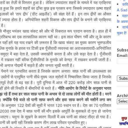
ों का तेज़ी से विस्तार हुआ है। लेकिन ज़्यादातर शहरों के मामले में यह प्रक्रिया
कवि
 हुआ कि हमारे शहरों का ढाँचा कुछ इस प्रकार बना जिससे ज़्यादातर ऊष्मा शहरों
A Sad 
कों को ‘ताप द्वीप’ (‘हीट आइलैंड’) की संज्ञा देते हैं। इन ताप द्वीपों का औसत
महान
ज़्यादा होता है। अनियोजित शहरी विकास और ताप द्वीपों के बनाने की प्रक्रिया
के अवस
 है।
साथ
से मौजूद भयंकर खाद्य संकट को और भी विकराल रूप प्रदान करता है। हाल ही में
चुका है!
े गए प्रतिबन्ध का एक तात्कालिक कारण यही था। इस साल भीषण गर्मी और लू के कारण
ेकिन यहाँ हमें यह याद रखने की ज़रूरत है कि खाद्य संकट का मुख्य कारण भूमण्डलीय
ल्कि मुनाफ़े के हवस पर टिकी इस पूँजीवादी व्यवस्था का अराजकतावादी-अनियोजित
Subsc
ुद्र में बहा देता है, उसकी जमाखोरी करता है और उसे सड़ा देता है। पूँजीवादी
Email
 में रखकर नहीं बल्कि पूँजीपतियों के मुनाफ़े को केन्द्र में रखकर बनायी जाती है।
भी अनाज गोदामों में सड़ते हैं और जनता भूखी मरती है।
े पैमाने पर प्रभावित करता है जिसके कारण अन्ततः साफ़ पानी की उपलब्धता का
ोगों से प्रदूषित पानी सीधे मुख्य जल स्रोतों में निष्कासित किया जाता है जिसके
र्व तेज़ी से बढ़ रहा है। पूरी दुनिया में आज भी 220 करोड़ लोग साफ़ पानी से
ं होने की स्थिति में बीमारियों से मरते हैं।
नीति आयोग के रिपोर्ट के अनुसार भारत
ूझ रहे हैं तथा हर साल साफ़ पानी के अभाव से दो लाख लोगों की मौत होती है। मरने
Archi
ं। क्योंकि पैसे वाले तो पानी साफ करने और हवा साफ करने की मशीनें लगा कर
Archiv
 के अनुसार 122 देशों की सूची में भारत 120 स्थान पर है। देश का 70 प्रतिशत
2030 तक देश में साफ़ पानी की माँग इसके आपूर्ति के मुकाबले दो गुना हो जायेगा
जाएगा। यमुना के सूखने के कारण दिल्ली में अब पानी का संकट तीव्र हो गया है।
कुछ 
र पानी की कमी रही जिसके कारण तीन लाख परिवार प्रभावित हुए।
सम्‍बन