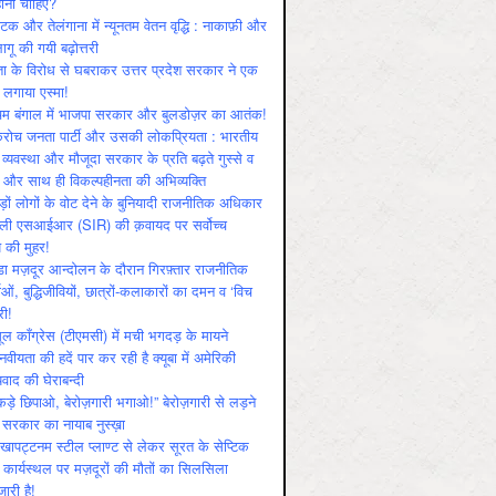
ोनी चाहिए?
ाटक और तेलंगाना में न्यूनतम वेतन वृद्धि : नाकाफ़ी और
लागू की गयी बढ़ोत्तरी
ा के विरोध से घबराकर उत्तर प्रदेश सरकार ने एक
 लगाया एस्मा!
चिम बंगाल में भाजपा सरकार और बुलडोज़र का आतंक!
रोच जनता पार्टी और उसकी लोकप्रियता : भारतीय
 व्‍यवस्‍था और मौजूदा सरकार के प्रति बढ़ते गुस्‍से व
ष और साथ ही विकल्‍पहीनता की अभिव्‍यक्ति
़ों लोगों के वोट देने के बुनियादी राजनीतिक अधिकार
ाली एसआईआर (SIR) की क़वायद पर सर्वोच्च
य की मुहर!
डा मज़दूर आन्दोलन के दौरान गिरफ़्तार राजनीतिक
ताओं, बुद्धिजीवियों, छात्रों-कलाकारों का दमन व ‘विच
री!
ूल काँग्रेस (टीएमसी) में मची भगदड़ के मायने
वीयता की हदें पार कर रही है क्यूबा में अमेरिकी
यवाद की घेराबन्दी
कड़े छिपाओ, बेरोज़गारी भगाओ!” बेरोज़गारी से लड़ने
 सरकार का नायाब नुस्ख़ा
खापट्टनम स्टील प्लाण्ट से लेकर सूरत के सेप्टिक
 कार्यस्थल पर मज़दूरों की मौतों का सिलसिला
जारी है!