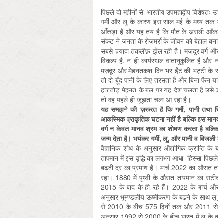
पिछले दो महीनों से भारतीय उपमहाद्वीप विशेषतः उत
गर्मी और लू के कारण इस साल मई के मध्य तक भा
आँकड़ा है और यह तय है कि मौत के असली आँकड़ें
संकट ने जनता के रोज़मर्रा के जीवन को बेहाल ब
सबसे ज़्यादा तकलीफ़ झेल रही है। मज़दूर वर्ग 
विकल्प है, न ही कार्यस्थल वातानुकूलित है और
मज़दूर और मेहनतकश दिन भर ईंट की भट्टी के स
तो दो बूँद पानी के लिए तरसता है और बिना फै
हाड़तोड़ मेहनत के बल पर यह देश चलता है उसे इ
तो वह पहले ही जूझता चला आ रहा है।
यह समझने की ज़रूरत है कि गर्मी, पानी तथा 
आकस्मिक प्राकृतिक घटना नहीं है बल्कि इस मानवद्र
वर्ग न केवल मानव श्रम का शोषण करता है बल्कि
जन्म देता है। भयंकर गर्मी, लू, और पानी व बिजली क
वैज्ञानिक शोध के अनुसार औद्योगिक क्रान्ति के
तापमान में इस वृद्धि का लगभग आधा हिस्सा पिछले प
बढ़ती दर का प्रमाण है। मार्च 2022 का औसत त
रहा। 1880 में पृथ्वी के औसत तापमान का सटीक र
2015 के बाद के ही रहे हैं। 2022 के मार्च और अ
अनुसार भूमण्डलीय ऊष्मीकरण के बढ़ने के साथ 
से 2010 के बीच 575 दिनों तक और 2011 से 2
अनुसार 1992 से 2000 के बीच भारत में लू के 