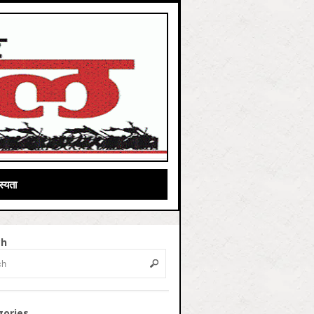
्यता
ch
gories