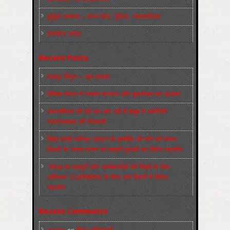
बुर्जुआ जनवाद – दमन तंत्र, पुलिस, न्‍यायपालिका
संघर्षरत जनता
Recent Posts
मज़दूर बिगुल – जून 2026
पश्चिम बंगाल में भाजपा सरकार और बुलडोज़र का आतंक!
अमानवीयता की हदें पार कर रही है क्यूबा में अमेरिकी
साम्राज्यवाद की घेराबन्दी
शिक्षा मंत्री धर्मेन्द्र प्रधान के इस्तीफ़े की माँग को लेकर
दिल्ली के जन्तर-मन्तर पर छात्रों-युवाओं का विरोध प्रदर्शन
‘नोएडा के मज़दूरों और कार्यकर्ताओं की रिहाई के लिए
अभियान’ (CaRWAN) के बैनर तले दिल्ली में विरोध
प्रदर्शन
Recent Comments
sneha
on
बिगुल पुस्तिकाएँ