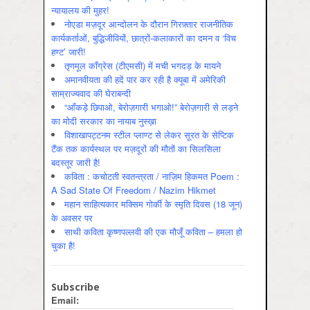
न्यायालय की मुहर!
नोएडा मज़दूर आन्दोलन के दौरान गिरफ़्तार राजनीतिक
कार्यकर्ताओं, बुद्धिजीवियों, छात्रों-कलाकारों का दमन व ‘विच
हण्ट’ जारी!
तृणमूल काँग्रेस (टीएमसी) में मची भगदड़ के मायने
अमानवीयता की हदें पार कर रही है क्यूबा में अमेरिकी
साम्राज्यवाद की घेराबन्दी
“आँकड़े छिपाओ, बेरोज़गारी भगाओ!” बेरोज़गारी से लड़ने
का मोदी सरकार का नायाब नुस्ख़ा
विशाखापट्टनम स्टील प्लाण्ट से लेकर सूरत के सेप्टिक
टैंक तक कार्यस्थल पर मज़दूरों की मौतों का सिलसिला
बदस्तूर जारी है!
कविता : कचोटती स्वतन्त्रता / नाज़िम हिकमत Poem :
A Sad State Of Freedom / Nazim Hikmet
महान साहित्यकार मक्सिम गोर्की के स्मृति दिवस (18 जून)
के अवसर पर
साथी कविता कृष्णपल्लवी की एक मौजूँ कविता – हमला हो
चुका है!
Subscribe
Email: