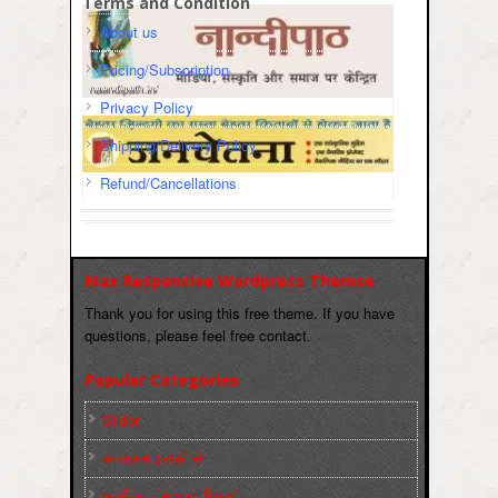
Terms and Condition
About us
Pricing/Subscription
Privacy Policy
Shipping/Delivery Policy
Refund/Cancellations
Max Responsive Wordpress Themse
Thank you for using this free theme. If you have
questions, please feel free contact.
Popular Categories
Slider
कारख़ाना इलाक़ों से
फ़ासीवाद / साम्‍प्रदायिकता