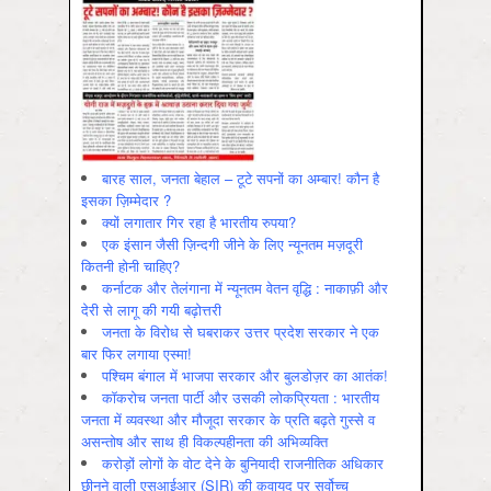
बारह साल, जनता बेहाल – टूटे सपनों का अम्बार! कौन है
इसका ज़िम्मेदार ?
क्यों लगातार गिर रहा है भारतीय रुपया?
एक इंसान जैसी ज़िन्दगी जीने के लिए न्यूनतम मज़दूरी
कितनी होनी चाहिए?
कर्नाटक और तेलंगाना में न्यूनतम वेतन वृद्धि : नाकाफ़ी और
देरी से लागू की गयी बढ़ोत्तरी
जनता के विरोध से घबराकर उत्तर प्रदेश सरकार ने एक
बार फिर लगाया एस्मा!
पश्चिम बंगाल में भाजपा सरकार और बुलडोज़र का आतंक!
कॉकरोच जनता पार्टी और उसकी लोकप्रियता : भारतीय
जनता में व्‍यवस्‍था और मौजूदा सरकार के प्रति बढ़ते गुस्‍से व
असन्‍तोष और साथ ही विकल्‍पहीनता की अभिव्‍यक्ति
करोड़ों लोगों के वोट देने के बुनियादी राजनीतिक अधिकार
छीनने वाली एसआईआर (SIR) की क़वायद पर सर्वोच्च