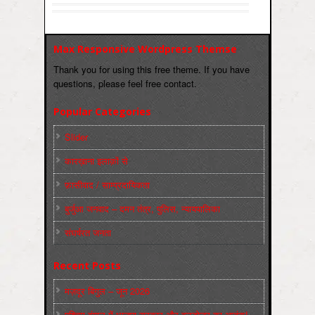
Max Responsive Wordpress Themse
Thank you for using this free theme. If you have
questions, please feel free contact.
Popular Categories
Slider
कारख़ाना इलाक़ों से
फ़ासीवाद / साम्‍प्रदायिकता
बुर्जुआ जनवाद – दमन तंत्र, पुलिस, न्‍यायपालिका
संघर्षरत जनता
Recent Posts
मज़दूर बिगुल – जून 2026
पश्चिम बंगाल में भाजपा सरकार और बुलडोज़र का आतंक!