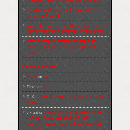
अमानवीयता की हदें पार कर रही है क्यूबा में अमेरिकी
साम्राज्यवाद की घेराबन्दी
शिक्षा मंत्री धर्मेन्द्र प्रधान के इस्तीफ़े की माँग को लेकर
दिल्ली के जन्तर-मन्तर पर छात्रों-युवाओं का विरोध प्रदर्शन
‘नोएडा के मज़दूरों और कार्यकर्ताओं की रिहाई के लिए
अभियान’ (CaRWAN) के बैनर तले दिल्ली में विरोध
प्रदर्शन
Recent Comments
sneha
on
बिगुल पुस्तिकाएँ
Dhiraj
on
सम्पर्क
D. K
on
कश्मीर के हालात और मोदी सरकार के दावों की
सच्चाई
vikrant
on
कर्नाटक चुनावों के नतीजे, मोदी सरकार की
बढ़ती अलोकप्रियता, फ़ासिस्टों की बढ़ती बेचैनी,
साम्प्रदायिक उन्माद व अन्धराष्ट्रवादी लहर पैदा करने की
बढ़ती साज़िशें और हमारे कार्यभार