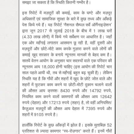
समझा जा सकता है कि स्थिति कितनी गम्भीर है।
इस रिपोर्ट में मज़दूरों की कमाई, काम के घण्टे और मज़दूर
अधिकारों एवं सामाजिक सुरक्षा के बारे में कुछ तथ्य और आँकड़े
पेश किये गये हैं। यह रिपोर्ट ‘नैशनल सैम्पल सर्वे ऑर्गेनाइजे़शन’
द्वारा जून 2017 से जुलाई 2018 के बीच में 1 लाख घरों
(4.33 लाख लोगों) में किये गये सर्वेक्षण पर आधारित है। जहाँ
एक ओर महँगाई लगातार आसमान छू रही है, वहीं दूसरी ओर
मज़दूरों और छोटे-मोटे काम करके गुज़ारा करने वाले लोगों की
कमाई ख़ुद सरकार के बनाये न्यूनतम मानकों से बेहद कम है।
सातवें वेतन आयोग के अनुसार चार सदस्यों वाले एक परिवार की
न्यूनतम आय 18,000 होनी चाहिए (इस आयोग की रिपोर्ट चार
साल पहले आयी थी, तब से महँगाई बहुत बढ़ चुकी है)। लेकिन
स्थिति यह है कि गाँवों और शहरों में ख़ुद के छोटे जोत वाले और
शहरों में फुटकर काम करने या छोटी-मोटी दुकान चलाने वालों
की औसत आय क्रमशः 8430 रुपये और 14792 रुपये,
नियमित काम करने वालों कामगारों की औसत आय 12642
रुपये (देहात) और 17213 रुपये (शहर) है, तो वहीं अनियमित/
कैज़ुअल मज़दूरों की औसत आय देहात में 7395 रुपये और
शहरों में 9105 रुपये है।
हालाँकि रिपोर्ट के कुछ आँकड़ों में झोल है। इसके मुताबिक़ 52
प्रतिशत से ज़्यादा कामगार “स्व-रोज़गार” करते हैं। इनमें गाँवों