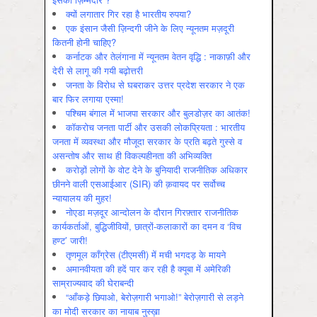
क्यों लगातार गिर रहा है भारतीय रुपया?
एक इंसान जैसी ज़िन्दगी जीने के लिए न्यूनतम मज़दूरी
कितनी होनी चाहिए?
कर्नाटक और तेलंगाना में न्यूनतम वेतन वृद्धि : नाकाफ़ी और
देरी से लागू की गयी बढ़ोत्तरी
जनता के विरोध से घबराकर उत्तर प्रदेश सरकार ने एक
बार फिर लगाया एस्मा!
पश्चिम बंगाल में भाजपा सरकार और बुलडोज़र का आतंक!
कॉकरोच जनता पार्टी और उसकी लोकप्रियता : भारतीय
जनता में व्‍यवस्‍था और मौजूदा सरकार के प्रति बढ़ते गुस्‍से व
असन्‍तोष और साथ ही विकल्‍पहीनता की अभिव्‍यक्ति
करोड़ों लोगों के वोट देने के बुनियादी राजनीतिक अधिकार
छीनने वाली एसआईआर (SIR) की क़वायद पर सर्वोच्च
न्यायालय की मुहर!
नोएडा मज़दूर आन्दोलन के दौरान गिरफ़्तार राजनीतिक
कार्यकर्ताओं, बुद्धिजीवियों, छात्रों-कलाकारों का दमन व ‘विच
हण्ट’ जारी!
तृणमूल काँग्रेस (टीएमसी) में मची भगदड़ के मायने
अमानवीयता की हदें पार कर रही है क्यूबा में अमेरिकी
साम्राज्यवाद की घेराबन्दी
“आँकड़े छिपाओ, बेरोज़गारी भगाओ!” बेरोज़गारी से लड़ने
का मोदी सरकार का नायाब नुस्ख़ा