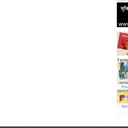
Term
Abo
Pri
Pri
Shi
Ref