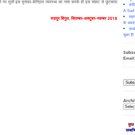
े पर तुली इस मुनाफ़ा-केन्द्रित व्यवस्था का नाश करके ही इस संकट से छुटकारा
कवि
A Sad 
महान
मज़दूर बिगुल, सितम्‍बर-अक्‍टूबर-नवम्‍बर 2018
के अवस
साथ
चुका है!
Subsc
Email
Archi
Archiv
कुछ 
सम्‍बन