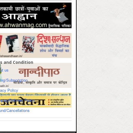
s and Condition
ut us
cing/Subscription
vacy Policy
pping/Delivery Policy
und/Cancellations