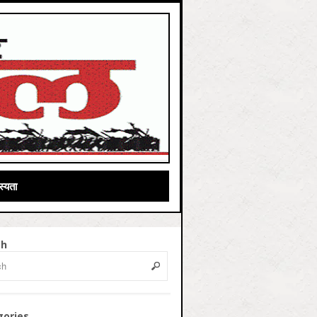
्यता
ch
gories