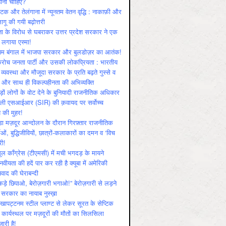
ोनी चाहिए?
ाटक और तेलंगाना में न्यूनतम वेतन वृद्धि : नाकाफ़ी और
लागू की गयी बढ़ोत्तरी
ा के विरोध से घबराकर उत्तर प्रदेश सरकार ने एक
 लगाया एस्मा!
चिम बंगाल में भाजपा सरकार और बुलडोज़र का आतंक!
रोच जनता पार्टी और उसकी लोकप्रियता : भारतीय
 व्‍यवस्‍था और मौजूदा सरकार के प्रति बढ़ते गुस्‍से व
ष और साथ ही विकल्‍पहीनता की अभिव्‍यक्ति
़ों लोगों के वोट देने के बुनियादी राजनीतिक अधिकार
ाली एसआईआर (SIR) की क़वायद पर सर्वोच्च
य की मुहर!
डा मज़दूर आन्दोलन के दौरान गिरफ़्तार राजनीतिक
ताओं, बुद्धिजीवियों, छात्रों-कलाकारों का दमन व ‘विच
री!
ूल काँग्रेस (टीएमसी) में मची भगदड़ के मायने
वीयता की हदें पार कर रही है क्यूबा में अमेरिकी
यवाद की घेराबन्दी
कड़े छिपाओ, बेरोज़गारी भगाओ!” बेरोज़गारी से लड़ने
 सरकार का नायाब नुस्ख़ा
खापट्टनम स्टील प्लाण्ट से लेकर सूरत के सेप्टिक
 कार्यस्थल पर मज़दूरों की मौतों का सिलसिला
जारी है!