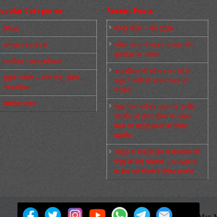
opular Categories
Recent Posts
Slider
मज़दूर बिगुल – जून 2026
कारख़ाना इलाक़ों से
पश्चिम बंगाल में भाजपा सरकार और
बुलडोज़र का आतंक!
फ़ासीवाद / साम्‍प्रदायिकता
अमानवीयता की हदें पार कर रही है
बुर्जुआ जनवाद – दमन तंत्र, पुलिस,
क्यूबा में अमेरिकी साम्राज्यवाद की
न्‍यायपालिका
घेराबन्दी
संघर्षरत जनता
शिक्षा मंत्री धर्मेन्द्र प्रधान के इस्तीफ़े
की माँग को लेकर दिल्ली के जन्तर-
मन्तर पर छात्रों-युवाओं का विरोध
प्रदर्शन
‘नोएडा के मज़दूरों और कार्यकर्ताओं की
रिहाई के लिए अभियान’ (CaRWAN)
के बैनर तले दिल्ली में विरोध प्रदर्शन
मज़दूर बिगुल
Powered by
WordPress
Max M