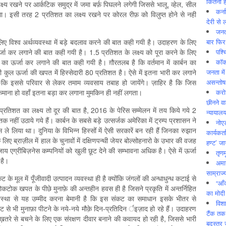
कितनी ह
य रखने पर आर्कटिक समुद्र में जमा बर्फ़ पिघलने लगेगी जिससे भालू, व्हेल, सील
कर्न
गा। इसी तरह 2 प्रतिशत का लक्ष्य रखने पर कोरल रीफ़ को विलुप्त होने से नहीं
देरी से 
जनत
बार फिर
के लिए विश्व अर्थव्यवस्था में बड़े बदलाव करने की बात कही गयी है। उदाहरण के लिए
पश्
ऊर्जा कर लगाने की बात कही गयी है। 1.5 प्रतिशत के लक्ष्य को पूरा करने के लिए
कॉक
ा ऊर्जा कर लगाने की बात कही गयी है। ग़ौरतलब है कि वर्तमान में कार्बन का
जनता में
 कुल ऊर्जा की खपत में हिस्सेदारी 80 प्रतिशत है। ऐसे में इतना भारी कर लगाने
असन्‍तो
ोंेकि इससे परिवार से लेकर तमाम व्यवसाय तबाह हो जायेंगे। ज़ाहिर है कि जिस
करोड
ाफ़ा कमाना हो वहाँ इतना बड़ा कर लगाना मुमकिन ही नहीं लगता।
छीनने व
प्रतिशत का लक्ष्य तो दूर की बात है, 2016 के पेरिस सम्मेलन में तय किये गये 2
न्यायाल
नहीं उठाये गये हैं। कार्बन के सबसे बड़े उत्सर्जक अमेरिका में ट्रम्प प्रशासन ने
नोए
े लिया था। दुनिया के विभिन्न हिस्सोंं में ऐसी सरकारें बन रही हैं जिनका रुझान
कार्यकर्
ए ब्राज़ील में हाल के चुनावों में दक्षिणपन्थी जेयर बोल्सोहनारो के उभार की वजह
हण्ट’ जा
जाय एग्रीबिज़नेस कम्पनियों को खुली छूट देने की सम्भावना अधिक है। ऐसे में ऊर्जा
तृणम
 है।
अमान
साम्राज्
ट के मूल में पूँजीवादी उत्पादन व्यवस्था ही है क्योंकि जंगलों की अन्धाधुन्ध कटाई से
“आँ
रोकटोक खपत के पीछे मुनाफ़े की अन्तहीन हवस ही है जिसने प्रकृति में अन्तर्निहित
का मोदी
वस्था से यह उम्मीद करना बेमानी है कि इस संकट का समाधान इसके भीतर से
विशा
से भी मुनाफ़ा पीटने के नये-नये मौक़े दिन-प्रतिदिन र्इज़ाद हो रहे हैं। उदाहरण
टैंक तक
 ख़तरे से बचने के लिए एक संरक्षण दीवार बनाने की कवायद हो रही है, जिससे भारी
बदस्तूर 