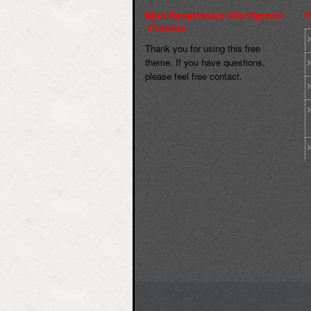
Max Responsive Wordpress
P
Themse
Thank you for using this free
theme. If you have questions,
please feel free contact.