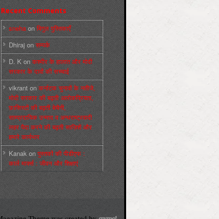
Recent Comments
sneha
on
बिगुल पुस्तिकाएँ
Dhiraj
on
सम्पर्क
D. K
on
कश्मीर के हालात और मोदी
सरकार के दावों की सच्चाई
vikrant
on
कर्नाटक चुनावों के नतीजे,
मोदी सरकार की बढ़ती अलोकप्रियता,
फ़ासिस्टों की बढ़ती बेचैनी,
साम्प्रदायिक उन्माद व अन्धराष्ट्रवादी
लहर पैदा करने की बढ़ती साज़िशें और
हमारे कार्यभार
Kanak
on
पुस्‍तकों की पीडीएफ :
कार्ल मार्क्‍स : जीवन और शिक्षाएं
agazine Theme was created by