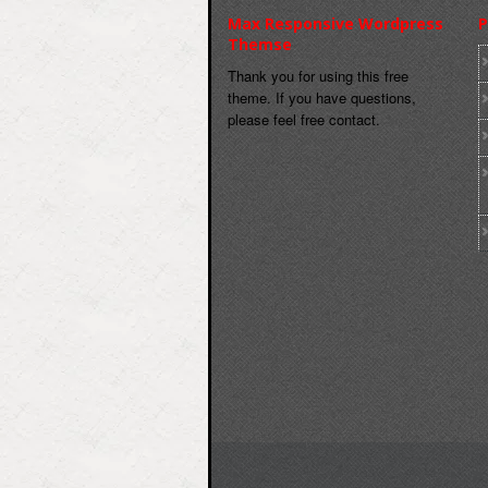
Max Responsive Wordpress
P
Themse
Thank you for using this free
theme. If you have questions,
please feel free contact.