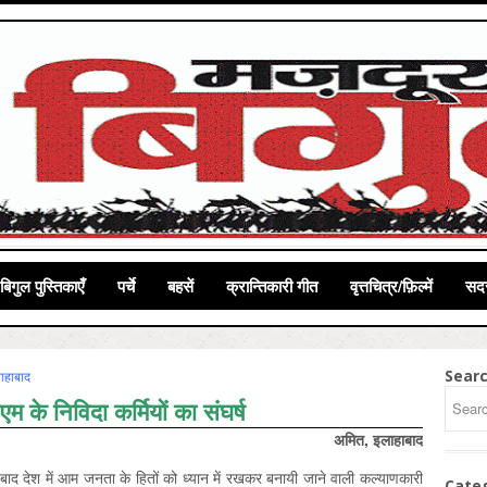
बिगुल पुस्तिकाएँ
पर्चे
बहसें
क्रान्तिकारी गीत
वृत्तचित्र/फ़िल्में
सदस
Sear
ाहाबाद
के निविदा कर्मियों का संघर्ष
अमित, इलाहाबाद
बाद देश में आम जनता के हितों को ध्यान में रखकर बनायी जाने वाली कल्याणकारी
Cate