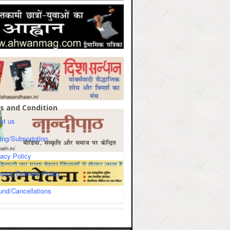
s and Condition
ut us
cing/Subscription
vacy Policy
pping/Delivery Policy
und/Cancellations