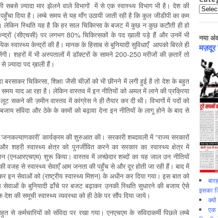
सबसे ज़्यादा मार झेलने वाले विभागों में से एक स्वास्थ्य विभाग भी है। देश की
Catego
पर पहुँचा दिया है। लम्बे समय से यह माँग उठायी जाती रही है कि कुल जीडीपी का कम
। लेकिन स्थिति यह है कि हर साल चिकित्सा के बजट में कुछ न कुछ कटौती ही हो
केन्द्रों (सीएचसी) पर लगभग 80% चिकित्सकों के पद ख़ाली पड़े हैं और उनमें भी
नया अं
यिक स्वास्थ्य केन्द्रों की है। मानक के हिसाब से बुनियादी सुविधाएँ आपको बिरले ही
मज़दूर
ेंगी। शहरों में भी अस्पतालों में डॉक्टरों के सामने 200-250 मरीजों की क़तारें तो
से ज़्यादा पद ख़ाली हैं।
ा बरसाकर चिकित्सा, शिक्षा जैसी चीज़ों को भी छीनने में लगी हुई है तो देश के बहुत
ी समय याद आ रहा है। लेकिन वास्तव में इन नीतियों को अमल में लाने की प्रक्रिया
लूट सकने की ज़मीन वास्तव में कांग्रेस ने ही तैयार कर दी थी। विभागों में पदों को
 बजाय संविदा और ठेके के कामों को बढ़ावा देना इन नीतियों के लागू होने के बाद से
और ‘जनकल्याणकारी’ कार्यक्रम की शुरुआत की। सरकारी शब्दावली में “राज्य सरकारों
हरी स्वास्थ्य क्षेत्र को पुनर्जीवित करने का सरकार का स्वास्थ्य क्षेत्र में
्य मिशन (एनआरएचएम) शुरू किया। वास्तव में लच्छेदार शब्दों का यह जाल उन नीतियों
ी वजह से स्वास्थ्य सेवाएँ आम जनता की पहुँच से और दूर होती जा रही हैं। बाद में
कर इन सेवाओं को (राष्ट्रीय स्वास्थ्य मिशन) के अधीन कर दिया गया। इस बात को
बारह
्य सेवाओं के बुनियादी ढाँचे पर बजट बढ़ाकर उनकी स्थिति सुधारने की बजाय ऐसे
इसका ज़ि
देश की समूची स्वास्थ्य व्यवस्था को ही ठेके पर सौंप दिया जाये।
क्यो
एक इ
 बहुत से कर्मचारियों को संविदा पर रखा गया। एनएचएम के संविदाकर्मी पिछले लम्बे