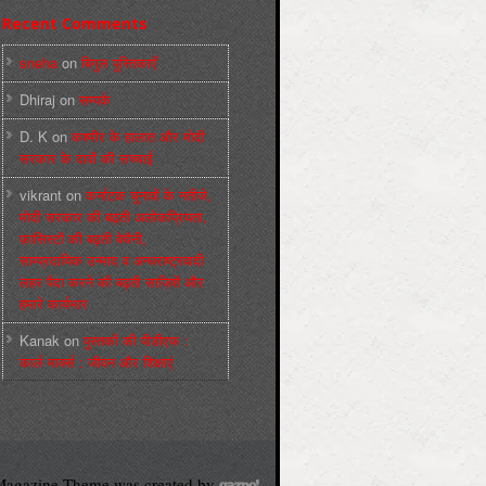
Recent Comments
sneha
on
बिगुल पुस्तिकाएँ
Dhiraj
on
सम्पर्क
D. K
on
कश्मीर के हालात और मोदी
सरकार के दावों की सच्चाई
vikrant
on
कर्नाटक चुनावों के नतीजे,
मोदी सरकार की बढ़ती अलोकप्रियता,
फ़ासिस्टों की बढ़ती बेचैनी,
साम्प्रदायिक उन्माद व अन्धराष्ट्रवादी
लहर पैदा करने की बढ़ती साज़िशें और
हमारे कार्यभार
Kanak
on
पुस्‍तकों की पीडीएफ :
कार्ल मार्क्‍स : जीवन और शिक्षाएं
agazine Theme was created by