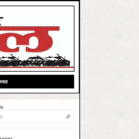
्यता
ch
gories