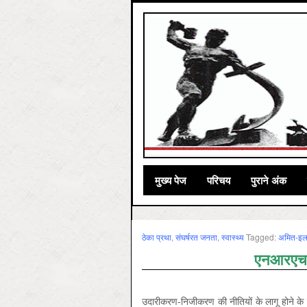
मुख्‍य पेज
परिचय
पुराने अंक
ठेका प्रथा
,
संघर्षरत जनता
,
स्‍वास्‍थ्‍य
Tagged:
अमित-इल
एनआरएचएम 
उदारीकरण-निजीकरण की नीतियों के लागू होने के 