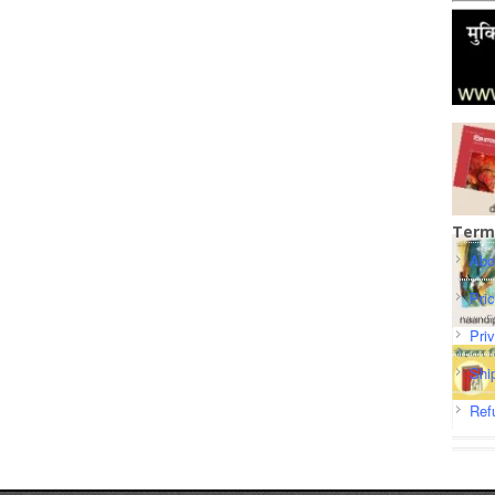
Term
Abo
Pri
Pri
Shi
Ref