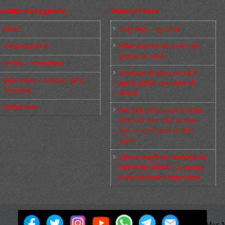
opular Categories
Recent Posts
Slider
मज़दूर बिगुल – जून 2026
कारख़ाना इलाक़ों से
पश्चिम बंगाल में भाजपा सरकार और
बुलडोज़र का आतंक!
फ़ासीवाद / साम्‍प्रदायिकता
अमानवीयता की हदें पार कर रही है
बुर्जुआ जनवाद – दमन तंत्र, पुलिस,
क्यूबा में अमेरिकी साम्राज्यवाद की
न्‍यायपालिका
घेराबन्दी
संघर्षरत जनता
शिक्षा मंत्री धर्मेन्द्र प्रधान के इस्तीफ़े
की माँग को लेकर दिल्ली के जन्तर-
मन्तर पर छात्रों-युवाओं का विरोध
प्रदर्शन
‘नोएडा के मज़दूरों और कार्यकर्ताओं की
रिहाई के लिए अभियान’ (CaRWAN)
के बैनर तले दिल्ली में विरोध प्रदर्शन
मज़दूर बिगुल
Powered by
WordPress
Max M