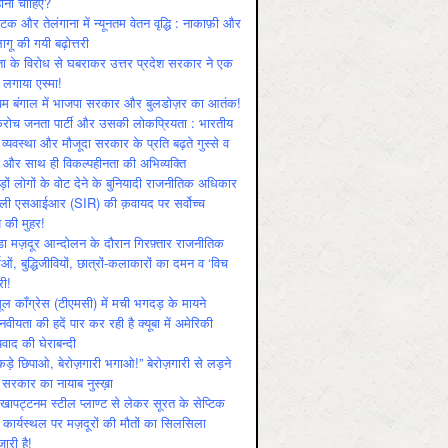
ोनी चाहिए?
ाटक और तेलंगाना में न्यूनतम वेतन वृद्धि : नाकाफ़ी और
लागू की गयी बढ़ोत्तरी
ा के विरोध से घबराकर उत्तर प्रदेश सरकार ने एक
 लगाया एस्मा!
चिम बंगाल में भाजपा सरकार और बुलडोज़र का आतंक!
रोच जनता पार्टी और उसकी लोकप्रियता : भारतीय
 व्‍यवस्‍था और मौजूदा सरकार के प्रति बढ़ते गुस्‍से व
ष और साथ ही विकल्‍पहीनता की अभिव्‍यक्ति
़ों लोगों के वोट देने के बुनियादी राजनीतिक अधिकार
ाली एसआईआर (SIR) की क़वायद पर सर्वोच्च
य की मुहर!
डा मज़दूर आन्दोलन के दौरान गिरफ़्तार राजनीतिक
ताओं, बुद्धिजीवियों, छात्रों-कलाकारों का दमन व ‘विच
री!
ूल काँग्रेस (टीएमसी) में मची भगदड़ के मायने
वीयता की हदें पार कर रही है क्यूबा में अमेरिकी
यवाद की घेराबन्दी
कड़े छिपाओ, बेरोज़गारी भगाओ!” बेरोज़गारी से लड़ने
 सरकार का नायाब नुस्ख़ा
खापट्टनम स्टील प्लाण्ट से लेकर सूरत के सेप्टिक
 कार्यस्थल पर मज़दूरों की मौतों का सिलसिला
जारी है!