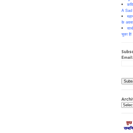
कवि
A Sad 
महान
के अवस
साथ
चुका है!
Subsc
Email
Archi
Archiv
कुछ 
सम्‍बन