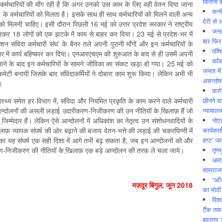
कितनी ह
कर्मचारियों की माँग रही है कि अगर उनको उस काम के लिए वही वेतन दिया जाना
कर्न
के कर्मचारियों को मिलता है। इसके साथ ही साथ कर्मचारियों को मिलने वाली अन्य
देरी से 
ों को मिलनी चाहिए। इसी दौरान पिछली 16 मई को उत्तर प्रदेश सरकार ने राष्ट्रीय
जनत
 कहकर 18 लोगों को एक झटके में काम से बाहर कर दिया। 23 मई से प्रदेश-भर में
बार फिर
 मिशन संविदा कर्मचारी संघ’ के बैनर तले अपनी पुरानी माँगों और इन कर्मचारियों के
पश्
भर में कार्य बहिष्कार कर दिया। एनआरएचएम की शुरुआत के बाद से ही उसमें अपनी
कॉक
जाने के बाद इन कर्मचारियों के सामने जीविका का संकट खड़ा हो गया। 25 मई को
जनता में
 कमेटी बनायी जिसके बाद संविदाकर्मियों ने दोबारा काम शुरू किया। लेकिन अभी भी
असन्‍तो
ै।
करोड
छीनने व
स्थ्य समेत हर विभाग में, संविदा और नियमित प्रकृति के काम करने वाले कर्मचारी
न्यायाल
ी आन्दोलनों की असली लड़ाई उदारीकरण-निजीकरण की उन नीतियों के खि़लाफ़ हैं जो
नोए
जि़म्मेदार हैं। लेकिन ऐसे आन्दोलनों में अधिकांश का नेतृत्व उन संशोधनवादियों के
कार्यकर्
ि़लाफ़ व्यापक संघर्ष की ओर बढ़ाने की बजाय वेतन-भत्ते की लड़ाई की चकरघिन्नी में
हण्ट’ जा
ियों का यह संघर्ष एक सही दिशा में आगे तभी बढ़ सकता है, जब इन आन्दोलनों को और
तृणम
ण-निजीकरण की नीतियों के खि़लाफ़ एक बड़े आन्दोलन की तरफ़ ले चला जाये।
अमान
साम्राज्
“आँ
मज़दूर बिगुल, जून 2018
का मोदी
विशा
टैंक तक
बदस्तूर 