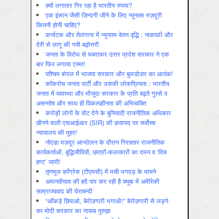
क्यों लगातार गिर रहा है भारतीय रुपया?
एक इंसान जैसी ज़िन्दगी जीने के लिए न्यूनतम मज़दूरी
कितनी होनी चाहिए?
कर्नाटक और तेलंगाना में न्यूनतम वेतन वृद्धि : नाकाफ़ी और
देरी से लागू की गयी बढ़ोत्तरी
जनता के विरोध से घबराकर उत्तर प्रदेश सरकार ने एक
बार फिर लगाया एस्मा!
पश्चिम बंगाल में भाजपा सरकार और बुलडोज़र का आतंक!
कॉकरोच जनता पार्टी और उसकी लोकप्रियता : भारतीय
जनता में व्‍यवस्‍था और मौजूदा सरकार के प्रति बढ़ते गुस्‍से व
असन्‍तोष और साथ ही विकल्‍पहीनता की अभिव्‍यक्ति
करोड़ों लोगों के वोट देने के बुनियादी राजनीतिक अधिकार
छीनने वाली एसआईआर (SIR) की क़वायद पर सर्वोच्च
न्यायालय की मुहर!
नोएडा मज़दूर आन्दोलन के दौरान गिरफ़्तार राजनीतिक
कार्यकर्ताओं, बुद्धिजीवियों, छात्रों-कलाकारों का दमन व ‘विच
हण्ट’ जारी!
तृणमूल काँग्रेस (टीएमसी) में मची भगदड़ के मायने
अमानवीयता की हदें पार कर रही है क्यूबा में अमेरिकी
साम्राज्यवाद की घेराबन्दी
“आँकड़े छिपाओ, बेरोज़गारी भगाओ!” बेरोज़गारी से लड़ने
का मोदी सरकार का नायाब नुस्ख़ा