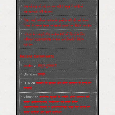
अमानवीयता की हदें पार कर रही है क्यूबा में अमेरिकी
साम्राज्यवाद की घेराबन्दी
शिक्षा मंत्री धर्मेन्द्र प्रधान के इस्तीफ़े की माँग को लेकर
दिल्ली के जन्तर-मन्तर पर छात्रों-युवाओं का विरोध प्रदर्शन
‘नोएडा के मज़दूरों और कार्यकर्ताओं की रिहाई के लिए
अभियान’ (CaRWAN) के बैनर तले दिल्ली में विरोध
प्रदर्शन
Recent Comments
sneha
on
बिगुल पुस्तिकाएँ
Dhiraj
on
सम्पर्क
D. K
on
कश्मीर के हालात और मोदी सरकार के दावों की
सच्चाई
vikrant
on
कर्नाटक चुनावों के नतीजे, मोदी सरकार की
बढ़ती अलोकप्रियता, फ़ासिस्टों की बढ़ती बेचैनी,
साम्प्रदायिक उन्माद व अन्धराष्ट्रवादी लहर पैदा करने की
बढ़ती साज़िशें और हमारे कार्यभार