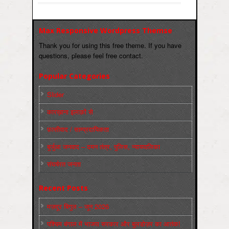
Max Responsive Wordpress Themse
Thank you for using this free theme. If you have
questions, please feel free contact.
Popular Categories
Slider
कारख़ाना इलाक़ों से
फ़ासीवाद / साम्‍प्रदायिकता
बुर्जुआ जनवाद – दमन तंत्र, पुलिस, न्‍यायपालिका
संघर्षरत जनता
Recent Posts
मज़दूर बिगुल – जून 2026
पश्चिम बंगाल में भाजपा सरकार और बुलडोज़र का आतंक!