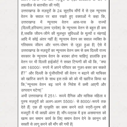
तफ़सील से बातचीत की गयी|
उत्तराखण्ड के मज़दूरों के 24 सूत्रीय माँगों में से एक न्यूनतम
वेतन के सवाल पर बात रखते हुए वक्ताओं ने कहा कि,
उत्तराखण्ड में न्यूनतम वेतन आस-पास के राज्यों
(दिल्ली,हरियाणा,उत्तर प्रदेश) के न्यूनतम वेतन से बहुत ही कम
है,जबकि जीवन-जीने की मूलभूत सुविधओं के मूल्यों व मंहगाई
आदि में कोई अंतर नहीं है| न्यूनतम वेतन का सवाल व्यक्ति के
गरिमामय जीवन और भरण-पोषण से जुड़ा हुआ है| ऐसे में
उत्तराखण्ड के मज़दूरों का न्यूनतम वेतन कम से कम दिल्ली राज्य
सरकार के न्यूनतम वेतन के बराबर होना चाहिए| हालांकि इस
वेतन पर भी दिल्ली हाईकोर्ट ने सख्त टिप्पणी की थी कि, ‘’क्या
आप 16000/- रुपये में अपने परिवार का गुज़र-बसर कर सकते
हैं?’’ और दिल्ली के पूंजीपतियों की वेतन न बढाने की याचिका
को खारिज करने के साथ इस तर्क को को भी खारिज किया था
कि,’’न्यूनतम वेतन बढ़ जाने से निवेश में कमी आएगी और
उत्पादन घटेगा|’’
अभी उत्तराखण्ड में 251/- रूपये दैनिक और मासिक महिला व
पुरुष मज़दूरों को अलग-अलग 5500/- से 8000/-रूपये तक
देते हैं| एक ही प्रकृति का काम करने वाले स्त्री-पुरुष की
मजदूरी में भी काफ़ी अंतर है| माँग-पत्रक में इस असमानता को
खत्म कर समान कार्य के लिए समान वेतन देने के कानून को
सख्ती से लागू करने की माँग की गयी है|