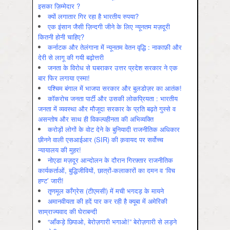
इसका ज़िम्मेदार ?
क्यों लगातार गिर रहा है भारतीय रुपया?
एक इंसान जैसी ज़िन्दगी जीने के लिए न्यूनतम मज़दूरी
कितनी होनी चाहिए?
कर्नाटक और तेलंगाना में न्यूनतम वेतन वृद्धि : नाकाफ़ी और
देरी से लागू की गयी बढ़ोत्तरी
जनता के विरोध से घबराकर उत्तर प्रदेश सरकार ने एक
बार फिर लगाया एस्मा!
पश्चिम बंगाल में भाजपा सरकार और बुलडोज़र का आतंक!
कॉकरोच जनता पार्टी और उसकी लोकप्रियता : भारतीय
जनता में व्‍यवस्‍था और मौजूदा सरकार के प्रति बढ़ते गुस्‍से व
असन्‍तोष और साथ ही विकल्‍पहीनता की अभिव्‍यक्ति
करोड़ों लोगों के वोट देने के बुनियादी राजनीतिक अधिकार
छीनने वाली एसआईआर (SIR) की क़वायद पर सर्वोच्च
न्यायालय की मुहर!
नोएडा मज़दूर आन्दोलन के दौरान गिरफ़्तार राजनीतिक
कार्यकर्ताओं, बुद्धिजीवियों, छात्रों-कलाकारों का दमन व ‘विच
हण्ट’ जारी!
तृणमूल काँग्रेस (टीएमसी) में मची भगदड़ के मायने
अमानवीयता की हदें पार कर रही है क्यूबा में अमेरिकी
साम्राज्यवाद की घेराबन्दी
“आँकड़े छिपाओ, बेरोज़गारी भगाओ!” बेरोज़गारी से लड़ने