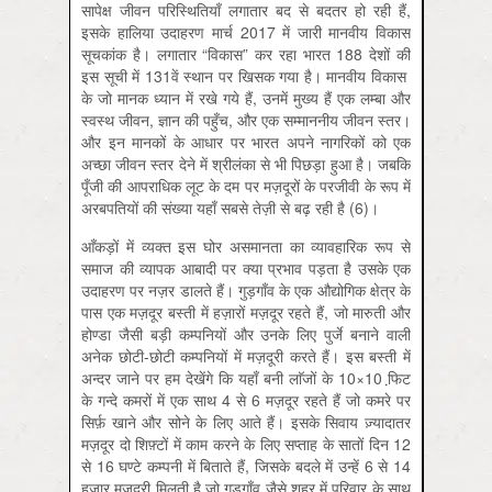
सापेक्ष जीवन परिस्थितियाँ लगातार बद से बदतर हो रही हैं,
इसके हालिया उदाहरण मार्च 2017 में जारी मानवीय विकास
सूचकांक है। लगातार “विकास” कर रहा भारत 188 देशों की
इस सूची में 131वें स्थान पर खिसक गया है। मानवीय विकास
के जो मानक ध्यान में रखे गये हैं, उनमें मुख्य हैं एक लम्बा और
स्वस्थ जीवन, ज्ञान की पहुँच, और एक सम्माननीय जीवन स्तर।
और इन मानकों के आधार पर भारत अपने नागरिकों को एक
अच्छा जीवन स्तर देने में श्रीलंका से भी पिछड़ा हुआ है। जबकि
पूँजी की आपराधिक लूट के दम पर मज़दूरों के परजीवी के रूप में
अरबपतियों की संख्या यहाँ सबसे तेज़ी से बढ़ रही है (6)।
आँकड़ों में व्यक्त इस घोर असमानता का व्यावहारिक रूप से
समाज की व्यापक आबादी पर क्या प्रभाव पड़ता है उसके एक
उदाहरण पर नज़र डालते हैं। गुड़गाँव के एक औद्योगिक क्षेत्र के
पास एक मज़दूर बस्ती में हज़ारों मज़दूर रहते हैं, जो मारुती और
होण्डा जैसी बड़ी कम्पनियों और उनके लिए पुर्जे बनाने वाली
अनेक छोटी-छोटी कम्पनियों में मज़दूरी करते हैं। इस बस्ती में
अन्दर जाने पर हम देखेंगे कि यहाँ बनी लाॅजों के 10×10 फि़ट
के गन्दे कमरों में एक साथ 4 से 6 मज़दूर रहते हैं जो कमरे पर
सिर्फ़ खाने और सोने के लिए आते हैं। इसके सिवाय ज़्यादातर
मज़दूर दो शिफ़्टों में काम करने के लिए सप्ताह के सातों दिन 12
से 16 घण्टे कम्पनी में बिताते हैं, जिसके बदले में उन्हें 6 से 14
हज़ार मज़दूरी मिलती है जो गुड़गाँव जैसे शहर में परिवार के साथ