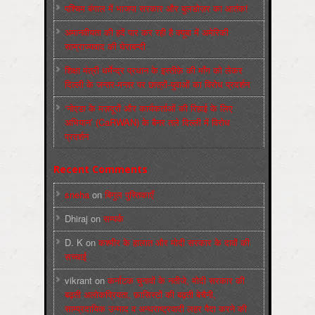
पश्चिम बंगाल में भाजपा सरकार और बुलडोज़र का आतंक!
अमानवीयता की हदें पार कर रही है क्यूबा में अमेरिकी
साम्राज्यवाद की घेराबन्दी
शिक्षा मंत्री धर्मेन्द्र प्रधान के इस्तीफ़े की माँग को लेकर
दिल्ली के जन्तर-मन्तर पर छात्रों-युवाओं का विरोध प्रदर्शन
‘नोएडा के मज़दूरों और कार्यकर्ताओं की रिहाई के लिए
अभियान’ (CaRWAN) के बैनर तले दिल्ली में विरोध
प्रदर्शन
Recent Comments
sneha
on
बिगुल पुस्तिकाएँ
Dhiraj
on
सम्पर्क
D. K
on
कश्मीर के हालात और मोदी सरकार के दावों की
सच्चाई
vikrant
on
कर्नाटक चुनावों के नतीजे, मोदी सरकार की
बढ़ती अलोकप्रियता, फ़ासिस्टों की बढ़ती बेचैनी,
साम्प्रदायिक उन्माद व अन्धराष्ट्रवादी लहर पैदा करने की