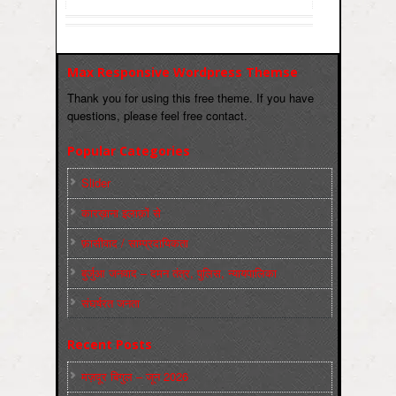
Max Responsive Wordpress Themse
Thank you for using this free theme. If you have
questions, please feel free contact.
Popular Categories
Slider
कारख़ाना इलाक़ों से
फ़ासीवाद / साम्‍प्रदायिकता
बुर्जुआ जनवाद – दमन तंत्र, पुलिस, न्‍यायपालिका
संघर्षरत जनता
Recent Posts
मज़दूर बिगुल – जून 2026