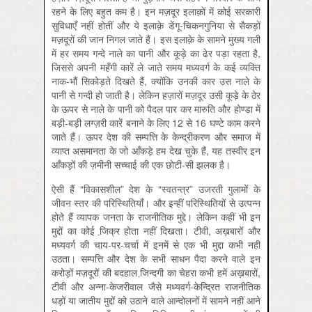
रहने के लिए बहुत कम है। इन मज़दूर इलाक़ों में कोई सरकारी
सुविधाएँ नहीं होतीं और ये इलाक़े डेंगू-चिकनगुनिया से सैकड़ों
मज़दूरों की जान निगल जाते हैं। इस इलाक़े के सामने मुख्य गली
में हर समय गन्दे नाले का पानी और कूड़े का ढेर पड़ा रहता है,
जिससे अपनी महँगी कारें ले जाते समय मध्यवर्ग के कई व्यक्ति
नाक-भौं सिकोड़ते दिखते हैं, क्योंकि उनकी कार उस नाले के
पानी से गन्दी हो जाती है। लेकिन हज़ारों मज़दूर उसी कूड़े के ठेर
के ऊपर से नाले के पानी को पैदल पार कर मारुति और होण्डा में
बड़ी-बड़ी लग्ज़री कारें बनाने के लिए 12 से 16 घण्टे काम करने
जाते हैं। ऊपर देश की सम्पत्ति के केन्द्रीकरण और समाज में
व्याप्त असमानता के जो आँकड़े हम देख चुके हैं, यह तस्वीर इन
आँकड़ों की ज़मीनी सच्चाई की एक छोटी-सी झलक है।
ऐसी हैं “विकासशील” देश के “स्वतन्त्र” उजरती गुलामों के
जीवन स्तर की परिस्थितियाँ। और इन्हीं परिस्थितियों से उत्पन्न
होते हैं व्यापक जनता के राजनीतिक मुद्दे। लेकिन कहीं भी इन
मुद्दों का कोई जि़क्र होता नहीं दिखता। टीवी, अख़बारों और
मध्यवर्ग की चाय-पर-चर्चा में इनमें से एक भी मुद्दा कभी नहीं
उठता। सम्पत्ति और देश के सभी साधन पैदा करने वाले इन
करोड़ों मज़दूरों की बदहाल जि़न्दगी का चेहरा कभी हमें अख़बारों,
टीवी और अन्ना-केजरीवाल जैसे मध्यवर्ग-केन्द्रित राजनीतिक
धड़ों या जातीय मुद्दों को उठाने वाले आन्दोलनों में सामने नहीं आने