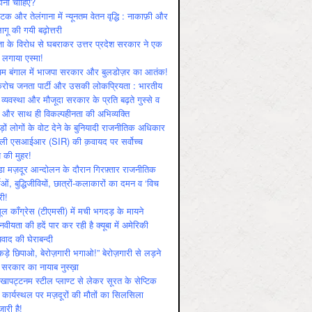
ोनी चाहिए?
ाटक और तेलंगाना में न्यूनतम वेतन वृद्धि : नाकाफ़ी और
लागू की गयी बढ़ोत्तरी
ा के विरोध से घबराकर उत्तर प्रदेश सरकार ने एक
 लगाया एस्मा!
चिम बंगाल में भाजपा सरकार और बुलडोज़र का आतंक!
रोच जनता पार्टी और उसकी लोकप्रियता : भारतीय
 व्‍यवस्‍था और मौजूदा सरकार के प्रति बढ़ते गुस्‍से व
ष और साथ ही विकल्‍पहीनता की अभिव्‍यक्ति
़ों लोगों के वोट देने के बुनियादी राजनीतिक अधिकार
ाली एसआईआर (SIR) की क़वायद पर सर्वोच्च
य की मुहर!
डा मज़दूर आन्दोलन के दौरान गिरफ़्तार राजनीतिक
ताओं, बुद्धिजीवियों, छात्रों-कलाकारों का दमन व ‘विच
री!
ूल काँग्रेस (टीएमसी) में मची भगदड़ के मायने
वीयता की हदें पार कर रही है क्यूबा में अमेरिकी
यवाद की घेराबन्दी
कड़े छिपाओ, बेरोज़गारी भगाओ!” बेरोज़गारी से लड़ने
 सरकार का नायाब नुस्ख़ा
खापट्टनम स्टील प्लाण्ट से लेकर सूरत के सेप्टिक
 कार्यस्थल पर मज़दूरों की मौतों का सिलसिला
जारी है!