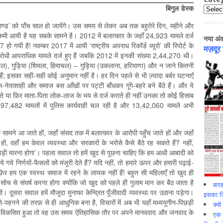
बिगुल
डेस्क
Catego
ा काण्ड’ को पाँच साल हो जायेंगे। उस समय से लेकर अब तक बहुतेरे दिन, महीने और
ी कमी आयी है यह सबके सामने है। 2012 में बलात्कार के जहाँ 24,923 मामले दर्ज
नया अं
ो गयी है! नवम्बर 2017 में आयी ‘राष्ट्रीय अपराध रिकॉर्ड ब्यूरो’ की रिपोर्ट के
मज़दूर
रोधी आपराधिक मामले दर्ज हुए हैं जबकि 2012 में इनकी संख्या 2,44,270 थी।
(केरल), गुड़िया (शिमला, हिमाचल) – गुड़िया (उकलाना, हरियाणा) और न जाने कितनी
ैं; इसका सही-सही कोई अनुमान नहीं है। हर दिन पहले से भी ज्‍़यादा बर्बर घटनाएँ
-नेताशाही और समाज बस आँखों पर पट्टी बाँधकर गूंगे-बहरे बने बैठे हैं। और ये
ं हो पाते या फ़िर माता-पिता लोक-लाज के भय से दर्ज कराते ही नहीं उनका तो कोई हिसाब
ने 4,97,482 मामलों में पुलिस कार्यवाही चल रही है और 13,42,060 मामले अभी
मले सामने आ जाते हों, जहाँ संसद तक में बलात्कार के आरोपी पहुँच जाते हों और जहाँ
 हों, वहाँ हम केवल व्यवस्था और सरकारों के भरोसे कैसे बैठे रह सकते हैं? नहीं,
ल्हाड़ी मारना होगा’। पहला सवाल तो हमें खुद से पूछना चाहिए कि हम आधी आबादी को
लिये गये निर्णयों-फैसलों को मंजूरी देते हैं? यदि नहीं, तो हमारे ऊपर और हमारी पढ़ाई-
फ़िर हम एक स्वस्थ समाज में रहने के लायक नहीं हैं! बहुत सी महिलाएँ तो खुद ही
 इस सोच से संघर्ष करना होगा क्योंकि जो खुद को पहले ही गुलाम मान कर बैठ जाता है
बारह
ूसरा सवाल हमें मौजूदा मुनाफा केन्द्रित पूँजीवादी व्यवस्था पर उठाना पड़ेगा।
इसका ज़ि
-पहनने की तरफ़ से ही आधुनिक बना है, विचारों में अब भी यहाँ मध्ययुगीन-पिछड़ी
क्यो
ाँ विकसित हुआ तो वह उस समय ऐतिहासिक तौर पर अपने मानववाद और जनवाद के
एक इ