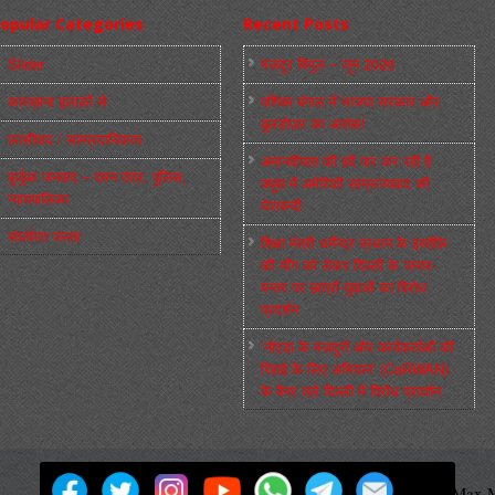
opular Categories
Recent Posts
Slider
मज़दूर बिगुल – जून 2026
कारख़ाना इलाक़ों से
पश्चिम बंगाल में भाजपा सरकार और
बुलडोज़र का आतंक!
फ़ासीवाद / साम्‍प्रदायिकता
अमानवीयता की हदें पार कर रही है
बुर्जुआ जनवाद – दमन तंत्र, पुलिस,
क्यूबा में अमेरिकी साम्राज्यवाद की
न्‍यायपालिका
घेराबन्दी
संघर्षरत जनता
शिक्षा मंत्री धर्मेन्द्र प्रधान के इस्तीफ़े
की माँग को लेकर दिल्ली के जन्तर-
मन्तर पर छात्रों-युवाओं का विरोध
प्रदर्शन
‘नोएडा के मज़दूरों और कार्यकर्ताओं की
रिहाई के लिए अभियान’ (CaRWAN)
के बैनर तले दिल्ली में विरोध प्रदर्शन
मज़दूर बिगुल
Powered by
WordPress
Max M