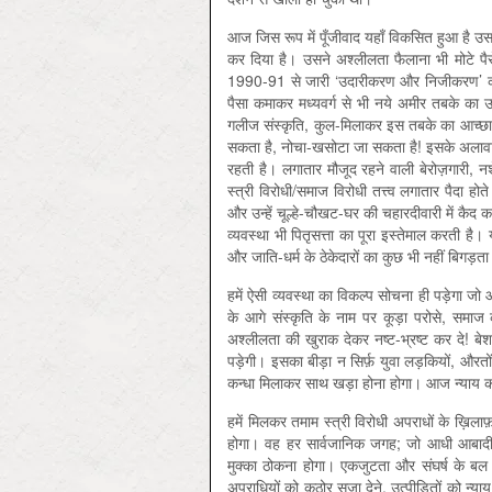
आज जिस रूप में पूँजीवाद यहाँ विकसित हुआ है उसन
कर दिया है। उसने अश्लीलता फैलाना भी मोटे पैसे
1990-91 से जारी ‘उदारीकरण और निजीकरण’ की न
पैसा कमाकर मध्यवर्ग से भी नये अमीर तबके का 
गलीज संस्कृति, कुल-मिलाकर इस तबके का आच्छा-
सकता है, नोचा-खसोटा जा सकता है! इसके अलावा
रहती है। लगातार मौजूद रहने वाली बेरोज़गारी, नशे
स्त्री विरोधी/समाज विरोधी तत्त्व लगातार पैदा हो
और उन्हें चूल्हे-चौखट-घर की चहारदीवारी में कैद क
व्यवस्था भी पितृसत्ता का पूरा इस्तेमाल करती है।
और जाति-धर्म के ठेकेदारों का कुछ भी नहीं बिगड़त
हमें ऐसी व्यवस्था का विकल्प सोचना ही पड़ेगा ज
के आगे संस्कृति के नाम पर कूड़ा परोसे, समाज
अश्लीलता की खुराक देकर नष्ट-भ्रष्ट कर दे! बेश
पड़ेगी। इसका बीड़ा न सिर्फ़ युवा लड़कियों, औरतों क
कन्धा मिलाकर साथ खड़ा होना होगा। आज न्याय
हमें मिलकर तमाम स्त्री विरोधी अपराधों के ख़ि
होगा। वह हर सार्वजानिक जगह; जो आधी आबादी 
मुक्का ठोकना होगा। एकजुटता और संघर्ष के बल पर ह
अपराधियों को कठोर सज़ा देने, उत्पीड़ितों को न्याय 