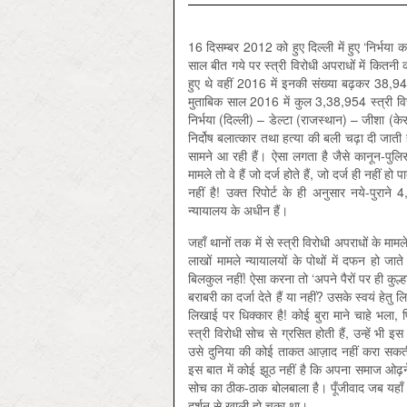
16 दिसम्बर 2012 को हुए दिल्ली में हुए ‘निर्भय
साल बीत गये पर स्त्री विरोधी अपराधों में कितन
हुए थे वहीं 2016 में इनकी संख्या बढ़कर 38,947 ह
मुताबिक साल 2016 में कुल 3,38,954 स्त्री वि
निर्भया (दिल्ली) – डेल्टा (राजस्थान) – जीशा 
निर्दोष बलात्कार तथा हत्या की बली चढ़ा दी जाती ह
सामने आ रही हैं। ऐसा लगता है जैसे कानून-पुलिस
मामले तो वे हैं जो दर्ज होते हैं, जो दर्ज ही नही
नहीं है! उक्त रिपोर्ट के ही अनुसार नये-पुरा
न्यायालय के अधीन हैं।
जहाँ थानों तक में से स्त्री विरोधी अपराधों के मा
लाखों मामले न्यायालयों के पोथों में दफन हो जाते
बिलकुल नहीं! ऐसा करना तो ‘अपने पैरों पर ही कु
बराबरी का दर्जा देते हैं या नहीं? उसके स्वयं हेतु 
लिखाई पर धिक्कार है! कोई बुरा माने चाहे भला, 
स्त्री विरोधी सोच से ग्रसित होती हैं, उन्हें भी
उसे दुनिया की कोई ताकत आज़ाद नहीं करा सकती। द
इस बात में कोई झूठ नहीं है कि अपना समाज ओढ़ने
सोच का ठीक-ठाक बोलबाला है। पूँजीवाद जब यह
दर्शन से खाली हो चुका था।