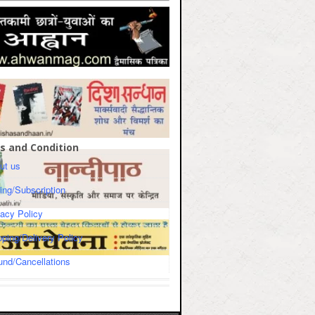
s and Condition
ut us
cing/Subscription
vacy Policy
pping/Delivery Policy
und/Cancellations