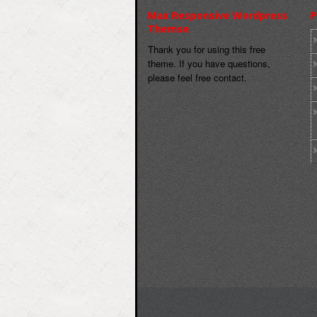
Max Responsive Wordpress
P
Themse
Thank you for using this free
theme. If you have questions,
please feel free contact.