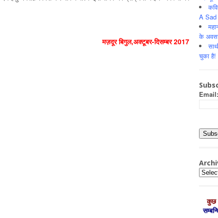
कवि
A Sad 
महान
के अवस
मज़दूर बिगुल,अक्‍टूबर-दिसम्‍बर 2017
साथ
चुका है!
Subsc
Email
Archi
Archiv
कुछ 
सम्‍बन