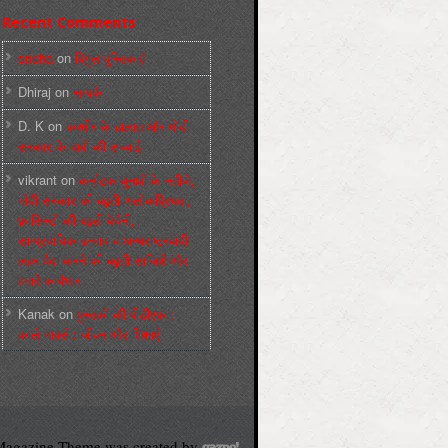
Recent Comments
sneha
on
बिगुल पुस्तिकाएँ
Dhiraj
on
सम्पर्क
D. K
on
कश्मीर के हालात और मोदी
सरकार के दावों की सच्चाई
vikrant
on
कर्नाटक चुनावों के नतीजे,
मोदी सरकार की बढ़ती अलोकप्रियता,
फ़ासिस्टों की बढ़ती बेचैनी,
साम्प्रदायिक उन्माद व अन्धराष्ट्रवादी
लहर पैदा करने की बढ़ती साज़िशें और
हमारे कार्यभार
Kanak
on
पुस्‍तकों की पीडीएफ :
कार्ल मार्क्‍स : जीवन और शिक्षाएं
agazine Theme was created by