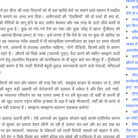
कितनी ह
कर्न
े हर चीज़ की तरह स्त्रियों को भी बस खरीदे-बेचे जा सकने वाले सामान में तब्दील
देरी से 
 कमाने का धन्धा बना दिया। अमीरजादों की “ऐयाशियों” की तो चर्चा ही क्या हो,
जनत
ीतियों के लागू होने के बाद ज़मीन बेचकर और सब तरह के उल्टे-सीधे कामों से
बार फिर
उभार हुआ है। कुछ तो नये-नये पैसे का नशा और कुछ ‘कोढ़ में खाज’ पूँजीवाद की
पश्
खास्सा हिस्सा लम्पट हो गया। इसे लगता है कि पैसे के दम पर कुछ भी खरीदा जा
कॉक
 यह व्यवस्था ग़रीब आबादी में भी सांस्कृतिक पतनशीलता का ज़हर हर समय घोलती
जनता में
-पत्ते, आसानी से उपलब्ध अश्लील साहित्य, ‘पोर्न’ वीडियो, फ़िल्मों आदि के कारण
असन्‍तो
ते रहते हैं। औरतों को सिर्फ़ बच्चे (यशस्वी पुत्र) पैदा करने की मशीन समझने वाली
करोड
रने हेतु लालायित पितृसत्ता की मानसिकता के भी बहुत सारे रूप मौजूद हैं। पूँजीवादी
छीनने व
 यही कारण है कि स्त्री विरोधी बेहूदी-फूहड़ बयानबाजी करने वाले नेताओं, मन्त्रिओं
न्यायाल
ा।
नोए
कार्यकर्
ो औरतों को माल और सामान की तरह पेश करे, सबकुछ बाज़ार के मातहत ला दे, लोगों
हण्ट’ जा
 की बहुत बड़ी आबादी को बेरोज़गारी की दलदल में धकेल दे और फ़िर उसे नशों-
तृणम
क व्यवस्था परिवर्तन का यह रास्ता लम्बा है पर हमें शुरुआत तो कहीं से करनी ही
अमान
ो खुद उठाना पड़ेगा बल्कि इन्साफ़ के हक़ में खड़े नौजवानों, मर्दों को भी कन्धे से
साम्राज्
 का यही तकाज़ा है। समझना-समझाना-बदलना एकसाथ चलेगा!
“आँ
का मोदी
‍लाफ़ आवाज़ उठानी होगी। ऐसे अपराधों का जुझारू संगठन खड़े करके प्रतिरोध करना
विशा
से सुरक्षा का हवाला देकर छीनी जा रही है उसपर बार-बार और हर बार हक़ का
टैंक तक
म सरकारों, व्यवस्था के ठेकेदारों को स्त्री विरोधी मामलों को संज्ञान में लेने,
बदस्तूर 
देने हेतु न सिर्फ़ विवश कर सकेंगे बल्कि इस संघर्ष की प्रक्रिया में हम व्यवस्था की