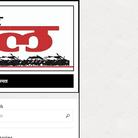
्यता
ch
gories