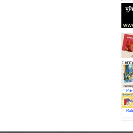
Term
Abo
Pri
Pri
Shi
Ref