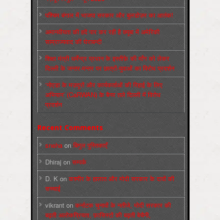
पश्चिम बंगाल में भाजपा सरकार और बुलडोज़र का आतंक!
अमानवीयता की हदें पार कर रही है क्यूबा में अमेरिकी
साम्राज्यवाद की घेराबन्दी
शिक्षा मंत्री धर्मेन्द्र प्रधान के इस्तीफ़े की माँग को लेकर
दिल्ली के जन्तर-मन्तर पर छात्रों-युवाओं का विरोध प्रदर्शन
‘नोएडा के मज़दूरों और कार्यकर्ताओं की रिहाई के लिए
अभियान’ (CaRWAN) के बैनर तले दिल्ली में विरोध
प्रदर्शन
Recent Comments
sneha
on
बिगुल पुस्तिकाएँ
Dhiraj
on
सम्पर्क
D. K
on
कश्मीर के हालात और मोदी सरकार के दावों की
सच्चाई
vikrant
on
कर्नाटक चुनावों के नतीजे, मोदी सरकार की
बढ़ती अलोकप्रियता, फ़ासिस्टों की बढ़ती बेचैनी,