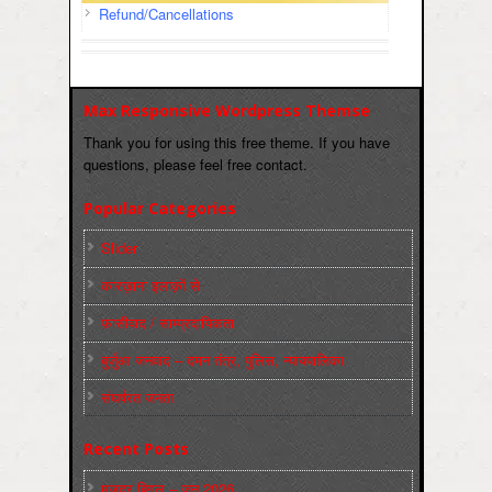
Refund/Cancellations
Max Responsive Wordpress Themse
Thank you for using this free theme. If you have
questions, please feel free contact.
Popular Categories
Slider
कारख़ाना इलाक़ों से
फ़ासीवाद / साम्‍प्रदायिकता
बुर्जुआ जनवाद – दमन तंत्र, पुलिस, न्‍यायपालिका
संघर्षरत जनता
Recent Posts
मज़दूर बिगुल – जून 2026