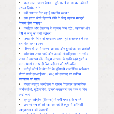
बारह साल, जनता बेहाल – टूटे सपनों का अम्बार! कौन है
इसका ज़िम्मेदार ?
क्यों लगातार गिर रहा है भारतीय रुपया?
एक इंसान जैसी ज़िन्दगी जीने के लिए न्यूनतम मज़दूरी
कितनी होनी चाहिए?
कर्नाटक और तेलंगाना में न्यूनतम वेतन वृद्धि : नाकाफ़ी और
देरी से लागू की गयी बढ़ोत्तरी
जनता के विरोध से घबराकर उत्तर प्रदेश सरकार ने एक
बार फिर लगाया एस्मा!
पश्चिम बंगाल में भाजपा सरकार और बुलडोज़र का आतंक!
कॉकरोच जनता पार्टी और उसकी लोकप्रियता : भारतीय
जनता में व्‍यवस्‍था और मौजूदा सरकार के प्रति बढ़ते गुस्‍से व
असन्‍तोष और साथ ही विकल्‍पहीनता की अभिव्‍यक्ति
करोड़ों लोगों के वोट देने के बुनियादी राजनीतिक अधिकार
छीनने वाली एसआईआर (SIR) की क़वायद पर सर्वोच्च
न्यायालय की मुहर!
नोएडा मज़दूर आन्दोलन के दौरान गिरफ़्तार राजनीतिक
कार्यकर्ताओं, बुद्धिजीवियों, छात्रों-कलाकारों का दमन व ‘विच
हण्ट’ जारी!
तृणमूल काँग्रेस (टीएमसी) में मची भगदड़ के मायने
अमानवीयता की हदें पार कर रही है क्यूबा में अमेरिकी
साम्राज्यवाद की घेराबन्दी