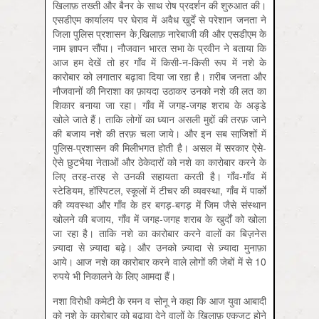
खि़लाफ़ तख्ती और बैनर के साथ रोष प्रदर्शन की शुरुआत की।
एसडीएम कार्यालय पर घेराव में अवैध खुर्दें से परेशान जनता ने
जि़ला पुलिस प्रशासन के खि़लाफ़ नारेबाजी की और एसडीएम के
नाम ज्ञापन सौंपा। नौजवान भारत सभा के प्रवीन ने बताया कि
आज हम देखें तो हर गाँव में किसी-न-किसी रूप में नशे के
कारोबार को लगातार बढ़ावा दिया जा रहा है। ग़रीब जनता और
नौजवानों की निराशा का फ़ायदा उठाकर उनको नशे की लत का
शिकार बनाया जा रहा। गाँव में जगह-जगह शराब के अड्डे
खोले जाते हैं। ताकि लोगों का ध्यान असली मुद्दों की तरफ़ जाने
की बजाय नशे की तरफ़ चला जाये। और इन सब साजि़शों में
पुलिस-प्रशासन की मिलीभगत होती है। असल में सरकार ऐसे-
ऐसे छुटभैया नेताओं और ठेकेदारों को नशे का कारोबार करने के
लिए तरह-तरह से उनकी सहायता करती है। गाँव-गाँव में
स्टेडियम, हॉस्पिटल, स्कूलों में टीचर की व्यवस्था, गाँव में पार्कों
की व्यवस्था और गाँव के हर बगड़-बगड़ में जिम जैसे संस्थान
खोलने की बजाय, गाँव में जगह-जगह शराब के खुर्दों को खोला
जा रहा है। ताकि नशे का कारोबार करने वालों का बिज़नेस
ज़्यादा से ज़्यादा बढ़े। और उनको ज़्यादा से ज़्यादा मुनाफ़ा
आये। आज नशे का कारोबार करने वाले लोगों की जेबों में से 10
रुपये भी निकालने के लिए आमदा हैं।
नशा विरोधी कमेटी के रमन व सोनू ने कहा कि आज युवा आबादी
को नशे के कारोबार को बढ़ावा देने वालों के खि़लाफ़ एकजुट होने