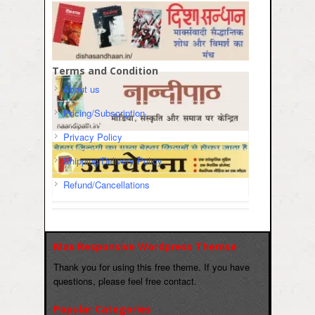
Terms and Condition
About us
Pricing/Subscription
Privacy Policy
Shipping/Delivery Policy
Refund/Cancellations
Max Responsive Wordpress Themse
Thank you for using this free theme. If you have
questions, please feel free contact.
Popular Categories