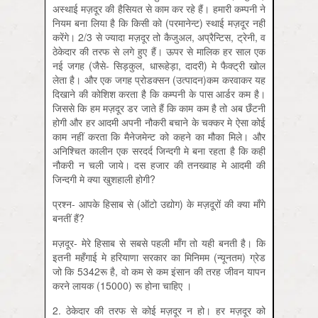
अस्थाई मज़दूर की हैसियत से काम कर रहे हैं। हमारी कम्पनी ने
नियम बना लिया है कि किसी को (परमानेन्ट) स्थाई मज़दूर नहीं
करेंगे। 2/3 से ज्यादा मज़दूर तो कैजुअल, अप्रैन्टिस, ट्रेनी, व
ठेकेदार की तरफ से लगे हुए हैं। ऊपर से मालिक हर साल एक
नई जगह (जैसे- सिड़कुल, धारूहेड़ा, दादरी) मे फैक्ट्री खोल
लेता है। और एक जगह प्रोडक्सन (उत्पादन)कम करवाकर यह
दिखाने की कोशिश करता है कि कम्पनी के पास आर्डर कम है।
जिससे कि हम मज़दूर डर जाते हैं कि काम कम है तो अब छँटनी
होगी और हर आदमी अपनी नौकरी बचाने के चक्कर मे ऐसा कोई
काम नहीं करता कि मैनेजमेन्ट को कहने का मौका मिले। और
अनिश्चित कालीन एक सरदर्द जिन्दगी मे बना रहता है कि कहीं
नौकरी न चली जाये। दस हजार की तनख्वाह मे आदमी की
जिन्दगी मे क्या खुशहाली होगी?
प्रश्न- आपके हिसाब से (ऑटो उद्योग) के मज़दूरों की क्या माँगे
बनतीं हैं?
मज़दूर- मेरे हिसाब से सबसे पहली माँग तो यही बनती है। कि
इतनी महँगाई मे हरि‍याणा सरकार का मिनिमम (न्यूनतम) ग्रेड
जो कि 5342रू है, वो कम से कम इंसान की तरह जीवन यापन
करने लायक (15000) रू होना चाहिए ।
2. ठेकेदार की तरफ से कोई मज़दूर न हो। हर मज़दूर को