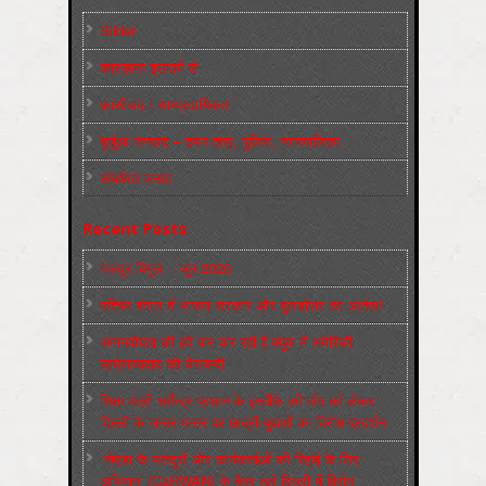
Slider
कारख़ाना इलाक़ों से
फ़ासीवाद / साम्‍प्रदायिकता
बुर्जुआ जनवाद – दमन तंत्र, पुलिस, न्‍यायपालिका
संघर्षरत जनता
Recent Posts
मज़दूर बिगुल – जून 2026
पश्चिम बंगाल में भाजपा सरकार और बुलडोज़र का आतंक!
अमानवीयता की हदें पार कर रही है क्यूबा में अमेरिकी
साम्राज्यवाद की घेराबन्दी
शिक्षा मंत्री धर्मेन्द्र प्रधान के इस्तीफ़े की माँग को लेकर
दिल्ली के जन्तर-मन्तर पर छात्रों-युवाओं का विरोध प्रदर्शन
‘नोएडा के मज़दूरों और कार्यकर्ताओं की रिहाई के लिए
अभियान’ (CaRWAN) के बैनर तले दिल्ली में विरोध