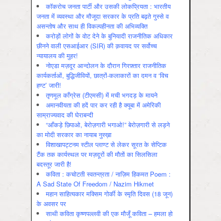
कॉकरोच जनता पार्टी और उसकी लोकप्रियता : भारतीय
जनता में व्‍यवस्‍था और मौजूदा सरकार के प्रति बढ़ते गुस्‍से व
असन्‍तोष और साथ ही विकल्‍पहीनता की अभिव्‍यक्ति
करोड़ों लोगों के वोट देने के बुनियादी राजनीतिक अधिकार
छीनने वाली एसआईआर (SIR) की क़वायद पर सर्वोच्च
न्यायालय की मुहर!
नोएडा मज़दूर आन्दोलन के दौरान गिरफ़्तार राजनीतिक
कार्यकर्ताओं, बुद्धिजीवियों, छात्रों-कलाकारों का दमन व ‘विच
हण्ट’ जारी!
तृणमूल काँग्रेस (टीएमसी) में मची भगदड़ के मायने
अमानवीयता की हदें पार कर रही है क्यूबा में अमेरिकी
साम्राज्यवाद की घेराबन्दी
“आँकड़े छिपाओ, बेरोज़गारी भगाओ!” बेरोज़गारी से लड़ने
का मोदी सरकार का नायाब नुस्ख़ा
विशाखापट्टनम स्टील प्लाण्ट से लेकर सूरत के सेप्टिक
टैंक तक कार्यस्थल पर मज़दूरों की मौतों का सिलसिला
बदस्तूर जारी है!
कविता : कचोटती स्वतन्त्रता / नाज़िम हिकमत Poem :
A Sad State Of Freedom / Nazim Hikmet
महान साहित्यकार मक्सिम गोर्की के स्मृति दिवस (18 जून)
के अवसर पर
साथी कविता कृष्णपल्लवी की एक मौजूँ कविता – हमला हो