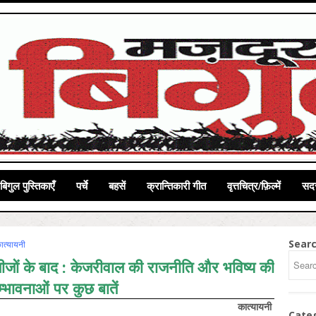
बिगुल पुस्तिकाएँ
पर्चे
बहसें
क्रान्तिकारी गीत
वृत्तचित्र/फ़िल्में
सदस
Sear
ात्‍यायनी
नतीजों के बाद : केजरीवाल की राजनीति और भविष्‍य की
्‍भावनाओं पर कुछ बातें
कात्‍यायनी
Cate