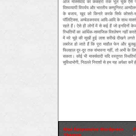
आज मार्क्‍सवाद का ककहरा तक भूल चुके ऐसे पस्‍त
विश्‍वव्‍यापी विपर्यय और भारतीय कम्‍युनिस्‍ट आन
के बजाय, खुद को किनारे करके सिर्फ कोसते-सर
पॉलिटिक्‍स, अम्‍बेडकरवाद आदि-आदि के साथ मार्क
रहते हैं। ऐसे ही लोगों में से कई हैं जो इनदिनों 
स्थितियों का आर्थिक-सामाजिक विश्‍लेषण नहीं करते
में मरे चूहे की सूखी हुई लाश सरीखे दीखने ल
लबरेज हो जाते हैं कि पूरा माहौल फेन और बुल‍बु
फिलहाल दूर-दूर तक संभावना नहीं, तो अभी के ल
सकता। कोई भी मार्क्‍सवादी यदि वस्‍तुगत स्थिति
सुविधाभोगी, निठल्‍ले निराशों से हम यह अपेक्षा करें ही
Max Responsive Wordpress
P
Themse