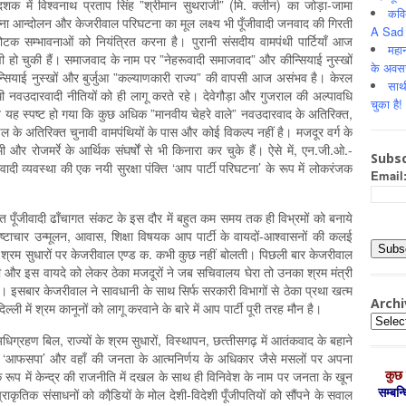
 में विश्‍वनाथ प्रताप सिंह ”श्रीमान सुथराजी” (मि. क्लीन) का जोड़ा-जामा
कवि
ना आन्‍दोलन और केजरीवाल परिघटना का मूल लक्ष्‍य भी पूँजीवादी जनवाद की गिरती
A Sad 
ोटक सम्‍भावनाओं को नियंत्रित करना है। पुरानी संसदीय वामपंथी पार्टियॉं आज
महान
‍प्रभावी हो चुकी हैं। समाजवाद के नाम पर ”नेहरूवादी समाजवाद” और कीन्सियाई नुस्‍खों
के अवस
न्सियाई नुस्‍खों और बुर्जुआ ”कल्‍याणकारी राज्‍य” की वापसी आज असंभव है। केरल
साथ
ी नवउदारवादी नीतियों को ही लागू करते रहे। देवेगौड़ा और गुजराल की अल्‍पावधि
चुका है!
ान यह स्‍पष्‍ट हो गया कि कुछ अधिक ”मानवीय चेहरे वाले” नवउदारवाद के अतिरिक्‍त,
के अतिरिक्‍त चुनावी वामपंथियों के पास और कोई विकल्‍प नहीं है। मजदूर वर्ग के
 और रोजमर्रे के आर्थिक संघर्षों से भी किनारा कर चुके हैं। ऐसे में, एन.जी.ओ.-
Subsc
ादी व्‍यवस्‍था की एक नयी सुरक्षा पंक्ति ‘आप पार्टी परिघटना’ के रूप में लोकरंजक
Email
्ति पूँजीवादी ढॉंचागत संकट के इस दौर में बहुत कम समय तक ही विभ्रमों को बनाये
्‍टाचार उन्‍मूलन, आवास, शिक्षा विषयक आप पार्टी के वायदों-आश्‍वासनों की कलई
 श्रम सुधारों पर केजरीवाल एण्‍ड क. कभी कुछ नहीं बोलती।‍ पिछली बार केजरीवाल
 थी और इस वायदे को लेकर ठेका मजदूरों ने जब सचिवालय घेरा तो उनका श्रम मंत्री
इसबार केजरीवाल ने सावधानी के साथ सिर्फ सरकारी विभागों से ठेका प्रथा खत्‍म
Archi
‍ली में श्रम कानूनों को लागू करवाने के बारे में आप पार्टी पूरी तरह मौन है।
Archiv
िग्रहण बिल, राज्‍यों के श्रम सुधारों, विस्‍थापन, छत्‍तीसगढ़ में आतंकवाद के बहाने
र में ‘आफसपा’ और वहॉं की जनता के आत्‍मनिर्णय के अधिकार जैसे मसलों पर अपना
कुछ 
र्टी के रूप में केन्‍द्र की राजनीति में दखल के साथ ही विनिवेश के नाम पर जनता के खून
सम्‍बन
राकृतिक संसाधनों को कौडि़यों के मोल देशी-विदेशी पूँजीपतियों को सौंपने के सवाल