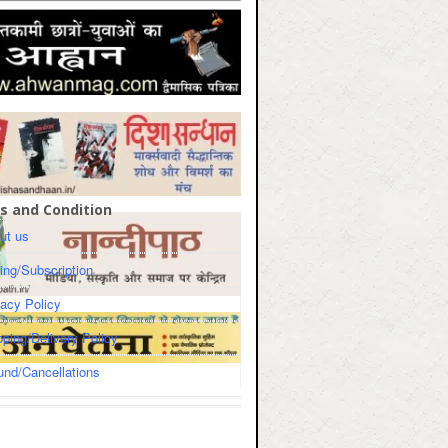
s and Condition
ut us
cing/Subscription
vacy Policy
pping/Delivery Policy
und/Cancellations