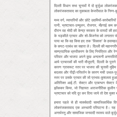
दिल्‍ली विधान सभा चुनावों में दो बुर्जुआ लोकरंज
लोकरंजकतावाद का मुकाबला केजरीवाल के निम्‍न-ब
मध्‍य वर्ग, व्‍यापारियों और छोटे उद्यमियों-कारोब
पानी, भ्रष्‍टाचार-उन्‍मूलन, रोजगार, मँहगाई कम
दौरान वह मोदी की केन्‍द्र सरकार के वायदों की 
के भड़कीले प्रचार और शो-बिजनेस को लगातार फ
पाया था कि वह किस हद तक ”विकास” के हवामहल 
के कपट-प्रबंध का सहारा ले। दिल्‍ली की महानगरीय 
साम्‍प्रदायिक ध्रुवीकरण के लिए नियंत्रित और रेग
परिवार और भाजपा अपने कुछ अन्‍दरूनी अन्‍तरविरोधों
आये प्रचारकों की भारी मौजूदगी, दिल्‍ली के पुरा
कारण ग्रासरूट स्‍तर पर भाजपा की चुनावी मुहि
बदलाव और पीढ़ी-परिवर्तन के कारण मची उथल-पुथ
स्‍तर पर उसके प्रचार की जो प्रभाव-कुशलता हुआ
अतिरिक्‍त आई.टी. सेक्‍टर और प्रबन्‍धन सेक्‍टर 
झोंककर किया, जो निहायत अराजनीतिक कुलीन पृष
भ्रष्‍टाचार को यदि दूर कर दिया जाये तो देश मुक्‍त
हमारा पहले से ही मार्क्‍सवादी सामाजिकार्थिक
लोकरंजकतावाद एक अस्‍थायी परिघटना है। यह राज
अन्‍तर्वस्‍तु और सामाजिक जनवादी स्‍वरूप वाले बुर्जु