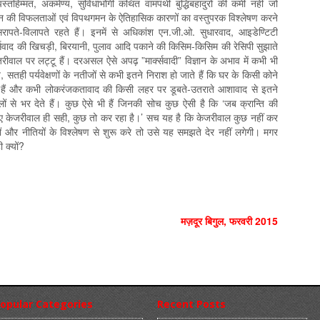
हिम्‍मत, अकर्मण्‍य, सुविधाभोगी कथित वामपंथी बुद्धिबहादुरों की कमी नहीं जो
्‍दोलन की विफलताओं एवं विपथगमन के ऐतिहासिक कारणों का वस्‍तुपरक विश्‍लेषण करने
ापते-विलापते रहते हैं। इनमें से अधिकांश एन.जी.ओ. सुधारवाद, आइडेण्टिटी
्‍सवाद की खिचड़ी, बिरयानी, पुलाव आदि पकाने की किसिम-किसिम की रेसिपी सुझाते
केजरीवाल पर लट्टू हैं। दरअसल ऐसे अपढ़ ”मार्क्‍सवादी” विज्ञान के अभाव में कभी भी
, सतही पर्यवेक्षणों के नतीजों से कभी इतने निराश हो जाते हैं कि घर के किसी कोने
गते हैं और कभी लोकरंजकतावाद की किसी लहर पर डूबते-उतराते आशावाद से इतने
लों से भर देते हैं। कुछ ऐसे भी हैं जिनकी सोच कुछ ऐसी है कि ‘जब क्रान्ति की
िए केजरीवाल ही सही, कुछ तो कर रहा है।’ सच यह है कि केजरीवाल कुछ नहीं कर
यों और नीतियों के विश्‍लेषण से शुरू करे तो उसे यह समझते देर नहीं लगेगी। मगर
 क्‍यों?
मज़दूर बिगुल
,
फरवरी
2015
opular Categories
Recent Posts