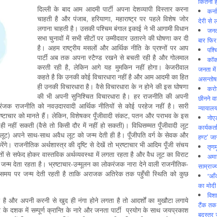
कितनी ह
दिल्‍ली के बाद आम आदमी पार्टी अपना देशव्‍यापी विस्‍तार करना
कर्न
चाहती है और पंजाब, हरियाणा, महाराष्‍ट्र पर पहले विशेष जोर
देरी से 
लगाना चाहती है। उसकी पश्चिम बंगाल इकाई ने भी आगामी विधान
जनत
सभा चुनावों में सभी सीटों पर उम्‍मीदवार उतारने की घोषणा कर दी
बार फिर
है। अहम राष्‍ट्रीय मसलों और आर्थिक नीति के प्रश्‍नों पर आप
पश्
पार्टी अब तक अपना स्‍टैण्‍ड रखने से बचती रही है और गोलमाल
कॉक
करती रही है, लेकिन आगे यह मुमकिन नहीं होगा। केजरीवाल
जनता में
कहते है कि उनकी कोई विचारधारा नहीं है और आम आदमी का हित
असन्‍तो
ही उनकी विचारधारा है। वैसे विचारधारा के न होने की इस घोषणा
करोड
की भी अपनी सुनिश्चित विचारधारा है। हर राजनीति की अपनी
छीनने व
ंजक राजनीति को नवउदारवादी आर्थिक नीतियों से कोई परहेज नहीं है। सारी
न्यायाल
 भ्रष्‍टाचार को मानते हैं। लेकिन, विशेषकर पूँजीवादी संकट, पतन और पराभव के इस
नोए
‍त हो ही नहीं सकती (वैसे तो किसी दौर में नहीं हो सकती)। विधिसम्‍मत पूँजीवादी लूट
कार्यकर्
ूट) अपने साथ-साथ अवैध लूट को जन्‍म देती ही है। पूँजीपति वर्ग के सेवक और
हण्ट’ जा
। राजनीतिक अर्थशास्‍त्र की दृष्टि से देखें तो भ्रष्‍टाचार भी आदिम पूँजी संचय
तृणम
ं से सफेद होकर वास्‍तविक अर्थव्‍यवस्‍था में लगता रहता है और वैध लूट का विराट
अमान
जन्‍म देता रहता है। भ्रष्‍टाचार-उन्‍मूलन का लोकरंजक नारा देने वाली राजनीतिक-
साम्राज्
 समय-समय पर जन्‍म देती रहती है ताकि अराजक अतिरेक तक पहुँची स्थिति को कुछ
“आँ
का मोदी
विशा
ै और अपनी करनी से खुद ही नंगा होने लगता है तो आदर्शों का मुखौटा लगाये
टैंक तक
े दशक में सम्‍पूर्ण क्रान्ति के नारे और जनता पार्टी प्रयोग के साथ जयप्रकाश
बदस्तूर 