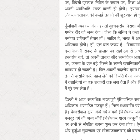
पर, विदेशी प्रत्‍यक्ष निवेश के सवाल पर, शिक्ष
अपनी अवस्थिति स्‍पष्‍ट करनी ही होगी। इससम
लोकरंजकतावाद की कलई उतरने की शुरूआत हो चु
पूँजीवादी व्‍यवस्‍था की गहराती दुश्‍चक्रीय निराश
गम्‍भीर दौर को जन्‍म देगा। जैसा कि लेनिन ने कहा था
मनोगत शक्तियॉं तैयार हों। जाहिर है, भारत में अ
अभिलाषा होगी। हॉं, एक बात जरूर है। विकासमान 
क्रान्तिकारी संकट के हालात का सही ढंग से 
हस्‍तक्षेप करें, तो अपनी ताकत और सामाजिक आधार
पर, जनता के एक बड़े हिस्‍से के सामने क्रान्तिकार
कामयाब हो सकती हैं। फिर आवर्ती चक्रीय क्रम में आ
ढंग से क्रान्तिकारी पहल लेने की स्थिति में आ सकत
में दशाब्दियॉं या एक शताब्‍दी तक लगा देता है और फिर
में पूरे कर लेता है।
दिल्‍ली में आज अत्‍यधिक महत्‍वपूर्ण ऐतिहासिक 
अधिकांश असंगठित मजदूर हैं। निम्‍न मध्‍यवर्गी
है। केजरीवाल द्वारा किये गये वायदों (विशेषकर आवास,
मजदूर वर्ग की अन्‍य मॉंगों (विशेषकर श्रम कानून
पर अभी से संगठित करना शुरू कर देना होगा। ऐसे म
और बुर्जुआ सुधारवाद एवं लोकरंजकतावाद की वास्‍त