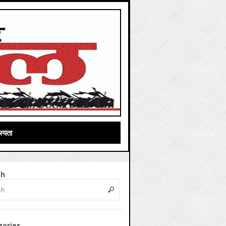
्यता
ch
gories