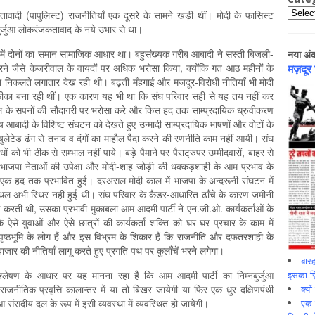
Catego
कतावादी (पापुलिस्‍ट) राजनीतियाँ एक दूसरे के सामने खड़ी थीं। मोदी के फासिस्‍ट
ुर्जुआ लोकरंजकतावाद के नये उभार से था।
ारियों में दोनों का समान सामाजिक आधार था। बहुसंख्‍यक गरीब आबादी ने सस्‍ती बिजली-
नया अं
 करने जैसे केजरीवाल के वायदों पर अधिक भरोसा किया, क्‍योंकि गत आठ महीनों के
मज़दूर
हवा निकलते लगातार देख रही थी। बढ़ती मँहगाई और मजदूर-विरोधी नीतियॉं भी मोदी
ीका बना रही थीं। एक कारण यह भी था कि संघ परिवार सही से यह तय नहीं कर
के सपनों की सौदागरी पर भरोसा करे और किस हद तक साम्‍प्रदायिक ध्रुवीकरण
आबादी के विशिष्‍ट संघटन को देखते हुए उन्‍मादी साम्‍प्रदायिक भाषणों और वोटों के
्‍युलेटेड ढंग से तनाव व दंगों का माहौल पैदा करने की रणनीति काम नहीं आयी। संघ
 को भी ठीक से सम्‍भाल नहीं पाये। बड़े पैमाने पर पैराट्रुपर उम्‍मीदवारों, बाहर से
ने भाजपा नेताओं की उपेक्षा और मोदी-शाह जोड़ी की धक्‍कड़शाही के आम प्रभाव के
म एक हद तक प्रभावित हुई। दरअसल मोदी काल में भाजपा के अन्‍दरूनी संघटन में
ल अभी स्थिर नहीं हुई थी। संघ परिवार के कैडर-आधारित ढॉंचे के कारण जमीनी
 करती थी, उसका प्रभावी मुकाबला आम आदमी पार्टी ने एन.जी.ओ. कार्यकर्ताओं के
के ऐसे युवाओं और ऐसे छात्रों की कार्यकर्ता शक्ति को घर-घर प्रचार के काम में
्‍ठभूमि के लोग हैं और इस विभ्रम के शिकार हैं कि राजनीति और दफतरशाही के
 बाजार की नीतियॉं लागू करते हुए प्रगति पथ पर कुलॉंचें भरने लगेगा।
बारह
इसका ज़ि
 विश्‍लेषण के आधार पर यह मानना रहा है कि आम आदमी पार्टी का निम्‍नबुर्जुआ
क्यो
नीतिक प्रवृत्ति कालान्‍तर में या तो बिखर जायेगी या फिर एक धुर दक्षिणपंथी
एक इ
आ संसदीय दल के रूप में इसी व्‍यवस्‍था में व्‍यवस्थित हो जायेगी।