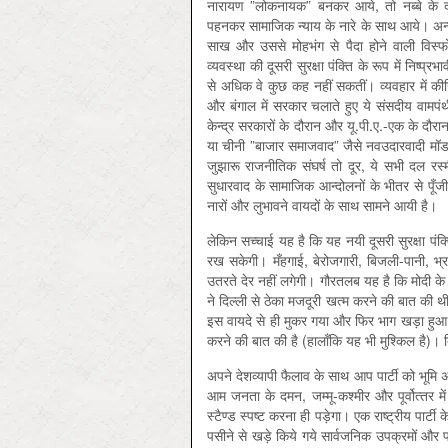
नारायण ”लोकनायक” बनकर आये, तो नब्‍बे के दशक
पहनकर सामाजिक न्‍याय के नारे के साथ आये। अन्‍
साख और उससे मोहभंग से पैदा होने वाली विस्‍फ
व्‍यवस्‍था की दूसरी सुरक्षा पंक्ति के रूप में निष्
से अधिक वे कुछ कह नहीं सकतीं। व्‍यवहार में की
और बंगाल में सरकार चलाते हुए ये संसदीय वामपंथ
केन्‍द्र सरकारों के दौरान और यू.पी.ए.-एक के दौर
या चीनी ”बाजार समाजवाद” जैसे नवउदारवादी मॉडल 
जुझारू राजनीतिक संघर्ष तो दूर, ये सभी दल रस्‍मी
सुधारवाद के सामाजिक आन्‍दोलनों के भीतर से पूँजीव
नारों और लुभावने वायदों के साथ सामने आयी है।
लेकिन सच्‍चाई यह है कि यह नयी दूसरी सुरक्षा पंक
रख सकेगी। मँहगाई, बेरोजगारी, बिजली-पानी, भ्रष
उतरते देर नहीं लगेगी। गौरतलब यह है कि मोदी के
ने दिल्‍ली से ठेका मजदूरी खत्‍म करने की बात की
इस वायदे से ही मुकर गया और फिर भाग खड़ा हुआ। 
करने की बात की है (हालॉंकि यह भी मुश्किल है)। दिल्
अपने देशव्‍यापी फैलाव के साथ आप पार्टी को भूमि अध
आम जनता के दमन, जम्‍मू-कश्‍मीर और पूर्वोत्‍त
स्‍टैण्‍ड स्‍पष्‍ट करना ही पड़ेगा। एक राष्‍ट्रीय पा
पसीने से खड़े किये गये सार्वजनिक उपक्रमों और प्