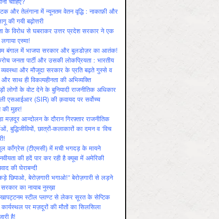
ोनी चाहिए?
ाटक और तेलंगाना में न्यूनतम वेतन वृद्धि : नाकाफ़ी और
लागू की गयी बढ़ोत्तरी
ा के विरोध से घबराकर उत्तर प्रदेश सरकार ने एक
 लगाया एस्मा!
चिम बंगाल में भाजपा सरकार और बुलडोज़र का आतंक!
रोच जनता पार्टी और उसकी लोकप्रियता : भारतीय
 व्‍यवस्‍था और मौजूदा सरकार के प्रति बढ़ते गुस्‍से व
ष और साथ ही विकल्‍पहीनता की अभिव्‍यक्ति
़ों लोगों के वोट देने के बुनियादी राजनीतिक अधिकार
ाली एसआईआर (SIR) की क़वायद पर सर्वोच्च
य की मुहर!
डा मज़दूर आन्दोलन के दौरान गिरफ़्तार राजनीतिक
ताओं, बुद्धिजीवियों, छात्रों-कलाकारों का दमन व ‘विच
री!
ूल काँग्रेस (टीएमसी) में मची भगदड़ के मायने
वीयता की हदें पार कर रही है क्यूबा में अमेरिकी
यवाद की घेराबन्दी
कड़े छिपाओ, बेरोज़गारी भगाओ!” बेरोज़गारी से लड़ने
 सरकार का नायाब नुस्ख़ा
खापट्टनम स्टील प्लाण्ट से लेकर सूरत के सेप्टिक
 कार्यस्थल पर मज़दूरों की मौतों का सिलसिला
जारी है!