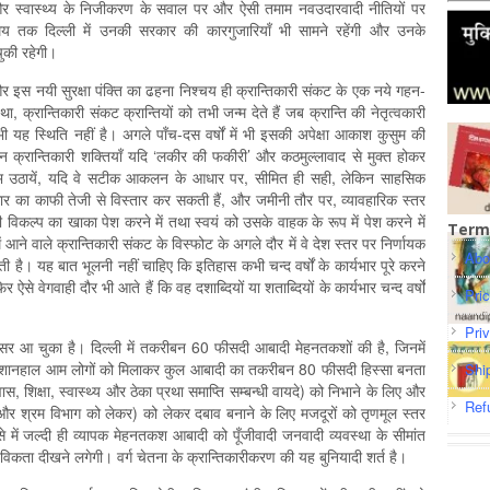
ा और स्‍वास्‍थ्‍य के निजीकरण के सवाल पर और ऐसी तमाम नवउदारवादी नीतियों पर
य तक दिल्‍ली में उनकी सरकार की कारगुजारियॉं भी सामने रहेंगी और उनके
की रहेगी।
ा और इस नयी सुरक्षा पंक्ति का ढहना निश्‍चय ही क्रान्तिकारी संकट के एक नये गहन-
, क्रान्तिकारी संकट क्रान्तियों को तभी जन्‍म देते हैं जब क्रान्ति की नेतृत्‍वकारी
भी यह स्थिति नहीं है। अगले पॉंच-दस वर्षों में भी इसकी अपेक्षा आकाश कुसुम की
क्रान्तिकारी शक्तियॉं यदि ‘लकीर की फकीरी’ और कठमुल्‍लावाद से मुक्‍त होकर
लाभ उठायें, यदि वे सटीक आकलन के आधार पर, सीमित ही सही, लेकिन साहसिक
 का काफी तेजी से विस्‍तार कर सकती हैं, और जमीनी तौर पर, व्‍यावहारिक स्‍तर
ी विकल्‍प का खाका पेश करने में तथा स्‍वयं को उसके वाहक के रूप में पेश करने में
Term
ने वाले क्रान्तिकारी संकट के विस्‍फोट के अगले दौर में वे देश स्‍तर पर निर्णायक
Abo
ी है। यह बात भूलनी नहीं चाहिए कि इतिहास कभी चन्‍द वर्षों के कार्यभार पूरे करने
 ऐसे वेगवाही दौर भी आते हैं कि वह दशाब्दियों या शताब्दियों के कार्यभार चन्‍द वर्षों
Pri
Pri
अवसर आ चुका है। दिल्‍ली में तकरीबन 60 फीसदी आबादी मेहनतकशों की है,‍ जिनमें
य परेशानहाल आम लोगों को मिलाकर कुल आबादी का तकरीबन 80 फीसदी हिस्‍सा बनता
Shi
 शिक्षा, स्‍वास्‍थ्‍य और ठेका प्रथा समाप्ति सम्‍बन्‍धी वायदे) को निभाने के लिए और
Ref
ों और श्रम विभाग को लेकर) को लेकर दबाव बनाने के लिए मजदूरों को तृणमूल स्‍तर
ें जल्‍दी ही व्‍यापक मेहनतकश आबादी को पूँजीवादी जनवादी व्‍यवस्‍था के सीमांत
विकता दीखने लगेगी। वर्ग चेतना के क्रान्तिकारीकरण की यह बुनियादी शर्त है।