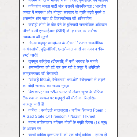
कॉकरोच जनता पार्टी और उसकी लोकप्रियता : भारतीय
जनता में व्‍यवस्‍था और मौजूदा सरकार के प्रति बढ़ते गुस्‍से व
असन्‍तोष और साथ ही विकल्‍पहीनता की अभिव्‍यक्ति
करोड़ों लोगों के वोट देने के बुनियादी राजनीतिक अधिकार
छीनने वाली एसआईआर (SIR) की क़वायद पर सर्वोच्च
न्यायालय की मुहर!
नोएडा मज़दूर आन्दोलन के दौरान गिरफ़्तार राजनीतिक
कार्यकर्ताओं, बुद्धिजीवियों, छात्रों-कलाकारों का दमन व ‘विच
हण्ट’ जारी!
तृणमूल काँग्रेस (टीएमसी) में मची भगदड़ के मायने
अमानवीयता की हदें पार कर रही है क्यूबा में अमेरिकी
साम्राज्यवाद की घेराबन्दी
“आँकड़े छिपाओ, बेरोज़गारी भगाओ!” बेरोज़गारी से लड़ने
का मोदी सरकार का नायाब नुस्ख़ा
विशाखापट्टनम स्टील प्लाण्ट से लेकर सूरत के सेप्टिक
टैंक तक कार्यस्थल पर मज़दूरों की मौतों का सिलसिला
बदस्तूर जारी है!
कविता : कचोटती स्वतन्त्रता / नाज़िम हिकमत Poem :
A Sad State Of Freedom / Nazim Hikmet
महान साहित्यकार मक्सिम गोर्की के स्मृति दिवस (18 जून)
के अवसर पर
साथी कविता कृष्णपल्लवी की एक मौजूँ कविता – हमला हो