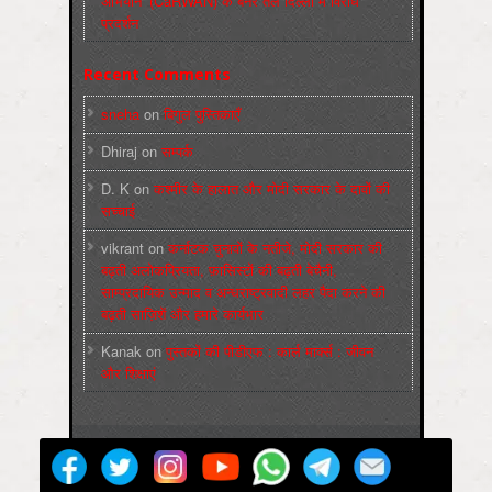
अभियान’ (CaRWAN) के बैनर तले दिल्ली में विरोध
प्रदर्शन
Recent Comments
sneha
on
बिगुल पुस्तिकाएँ
Dhiraj
on
सम्पर्क
D. K
on
कश्मीर के हालात और मोदी सरकार के दावों की
सच्चाई
vikrant
on
कर्नाटक चुनावों के नतीजे, मोदी सरकार की
बढ़ती अलोकप्रियता, फ़ासिस्टों की बढ़ती बेचैनी,
साम्प्रदायिक उन्माद व अन्धराष्ट्रवादी लहर पैदा करने की
बढ़ती साज़िशें और हमारे कार्यभार
Kanak
on
पुस्‍तकों की पीडीएफ : कार्ल मार्क्‍स : जीवन
और शिक्षाएं
मज़दूर बिगुल
Powered by
WordPress
Max Magazine Theme was created by