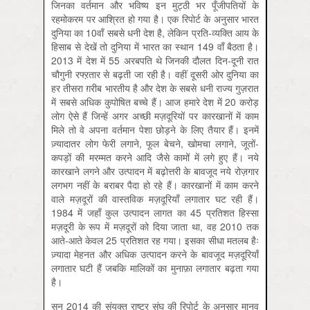
जिनका वर्तमान और भविष्य इन मुट्ठी भर पूँजीपतियों के
रहमोकरम पर आश्रित हो गया है। एक रिपोर्ट के अनुसार भारत
दुनिया का 10वाँ सबसे धनी देश है, लेकिन प्रति-व्यक्ति आय के
हिसाब से देखें तो दुनिया में भारत का स्थान 149 वाँ बैठता है।
2013 में देश में 55 अरबपति थे जिनकी दौलत दिन-दूनी रात
चौगुनी रफ्ऱतार से बढ़ती जा रही है। वहीं दूसरी ओर दुनिया का
हर तीसरा ग़रीब भारतीय है और देश के सबसे धनी राज्य गुज़रात
में सबसे अधिक कुपोषित बच्चे हैं। आज हमारे देश में 20 करोड़
लोग ऐसे हैं जिन्हें अगर अच्छी मज़दूरियों पर कारखानों में काम
मिले तो वे अपना वर्तमान पेशा छोड़ने के लिए तैयार हैं। इनमें
ज़्यादातर लोग फेरी लगाने, फूल बेचने, खोमचा लगाने, जूतों-
कपड़ों की मरम्मत करने आदि जैसे कामों में लगे हुए हैं। नये
कारखाने लगने और उत्पादन में बढ़ोत्तरी के बावजूद नये रोज़गार
लगभग नहीं के बराबर पैदा हो रहे हैं। कारखानों में काम करने
वाले मज़दूरों की वास्तविक मज़दूरियाँ लगातार घट रही हैं।
1984 में जहाँ कुल उत्पादन लागत का 45 प्रतिशत हिस्सा
मज़दूरी के रूप में मज़दूरों को दिया जाता था, वह 2010 तक
आते-आते केवल 25 प्रतिशत रह गया। इसका सीधा मतलब हैः
ज़्यादा मेहनत और अधिक उत्पादन करने के बावजूद मज़दूरियाँ
लगातार घटी हैं जबकि मालिकों का मुनाफ़ा लगातार बढ़ता गया
है।
सन् 2014 की संयुक्त राष्ट्र संघ की रिपोर्ट के अनुसार मानव