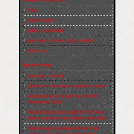
Slider
कारख़ाना इलाक़ों से
फ़ासीवाद / साम्‍प्रदायिकता
बुर्जुआ जनवाद – दमन तंत्र, पुलिस, न्‍यायपालिका
संघर्षरत जनता
Recent Posts
मज़दूर बिगुल – जून 2026
पश्चिम बंगाल में भाजपा सरकार और बुलडोज़र का आतंक!
अमानवीयता की हदें पार कर रही है क्यूबा में अमेरिकी
साम्राज्यवाद की घेराबन्दी
शिक्षा मंत्री धर्मेन्द्र प्रधान के इस्तीफ़े की माँग को लेकर
दिल्ली के जन्तर-मन्तर पर छात्रों-युवाओं का विरोध प्रदर्शन
‘नोएडा के मज़दूरों और कार्यकर्ताओं की रिहाई के लिए