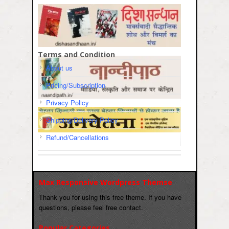
Terms and Condition
About us
Pricing/Subscription
Privacy Policy
Shipping/Delivery Policy
Refund/Cancellations
Max Responsive Wordpress Themse
Thank you for using this free theme. If you have
questions, please feel free contact.
Popular Categories