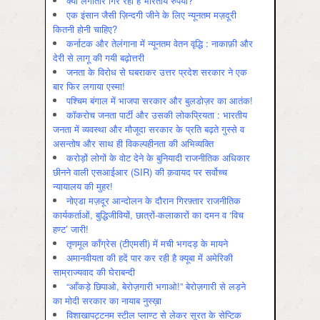
क्यों लगातार गिर रहा है भारतीय रुपया?
एक इंसान जैसी ज़िन्दगी जीने के लिए न्यूनतम मज़दूरी
कितनी होनी चाहिए?
कर्नाटक और तेलंगाना में न्यूनतम वेतन वृद्धि : नाकाफ़ी और
देरी से लागू की गयी बढ़ोत्तरी
जनता के विरोध से घबराकर उत्तर प्रदेश सरकार ने एक
बार फिर लगाया एस्मा!
पश्चिम बंगाल में भाजपा सरकार और बुलडोज़र का आतंक!
कॉकरोच जनता पार्टी और उसकी लोकप्रियता : भारतीय
जनता में व्‍यवस्‍था और मौजूदा सरकार के प्रति बढ़ते गुस्‍से व
असन्‍तोष और साथ ही विकल्‍पहीनता की अभिव्‍यक्ति
करोड़ों लोगों के वोट देने के बुनियादी राजनीतिक अधिकार
छीनने वाली एसआईआर (SIR) की क़वायद पर सर्वोच्च
न्यायालय की मुहर!
नोएडा मज़दूर आन्दोलन के दौरान गिरफ़्तार राजनीतिक
कार्यकर्ताओं, बुद्धिजीवियों, छात्रों-कलाकारों का दमन व ‘विच
हण्ट’ जारी!
तृणमूल काँग्रेस (टीएमसी) में मची भगदड़ के मायने
अमानवीयता की हदें पार कर रही है क्यूबा में अमेरिकी
साम्राज्यवाद की घेराबन्दी
“आँकड़े छिपाओ, बेरोज़गारी भगाओ!” बेरोज़गारी से लड़ने
का मोदी सरकार का नायाब नुस्ख़ा
विशाखापट्टनम स्टील प्लाण्ट से लेकर सूरत के सेप्टिक