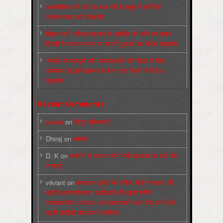
अमानवीयता की हदें पार कर रही है क्यूबा में अमेरिकी
साम्राज्यवाद की घेराबन्दी
शिक्षा मंत्री धर्मेन्द्र प्रधान के इस्तीफ़े की माँग को लेकर
दिल्ली के जन्तर-मन्तर पर छात्रों-युवाओं का विरोध प्रदर्शन
‘नोएडा के मज़दूरों और कार्यकर्ताओं की रिहाई के लिए
अभियान’ (CaRWAN) के बैनर तले दिल्ली में विरोध
प्रदर्शन
Recent Comments
sneha
on
बिगुल पुस्तिकाएँ
Dhiraj
on
सम्पर्क
D. K
on
कश्मीर के हालात और मोदी सरकार के दावों की
सच्चाई
vikrant
on
कर्नाटक चुनावों के नतीजे, मोदी सरकार की
बढ़ती अलोकप्रियता, फ़ासिस्टों की बढ़ती बेचैनी,
साम्प्रदायिक उन्माद व अन्धराष्ट्रवादी लहर पैदा करने की
बढ़ती साज़िशें और हमारे कार्यभार