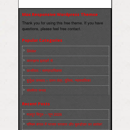
Max Responsive Wordpress Themse
Thank you for using this free theme. If you have
questions, please feel free contact.
Popular Categories
Slider
कारख़ाना इलाक़ों से
फ़ासीवाद / साम्‍प्रदायिकता
बुर्जुआ जनवाद – दमन तंत्र, पुलिस, न्‍यायपालिका
संघर्षरत जनता
Recent Posts
मज़दूर बिगुल – जून 2026
पश्चिम बंगाल में भाजपा सरकार और बुलडोज़र का आतंक!