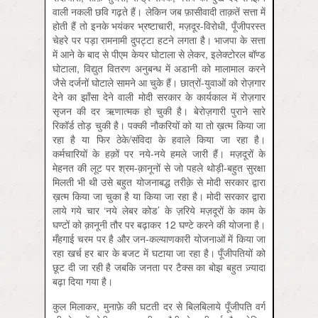
वाली नकली छवि गढ़ते हैं। लेकिन जब फ़ासीवादी ताक़तें सत्ता में
होती हैं तो इनके भयंकर भ्रष्टाचारी, मज़दूर-विरोधी, पूँजीपरस्त
चेहरे पर पड़ा रामनामी दुपट्टा हटने लगता है। भाजपा के सत्ता
में आने के बाद से पीएम केयर घोटाला से लेकर, इलेक्टोरल बॉण्ड
घोटाला, विद्युत वितरण अनुबन्ध में अडानी को मालामाल करने
जैसे दर्जनों घोटाले सामने आ चुके हैं। छात्रों-युवाओं को रोज़गार
देने का झाँसा देने वाली मोदी सरकार के कार्यकाल में रोज़गार
सृजन की दर ऋणात्मक हो चुकी है। बेरोज़गारी पुराने सारे
रिकॉर्ड तोड़ चुकी है। पक्की नौकरियों को या तो ख़त्म किया जा
रहा है या फिर ठेके/संविदा के हवाले किया जा रहा है।
कर्मचारियों के हक़ों पर नये-नये हमले जारी हैं। मज़दूरों के
मेहनत की लूट पर श्रम-क़ानूनों से जो पहले थोड़ी-बहुत सुरक्षा
मिलती भी थी उसे बहुत योजनाबद्ध तरीक़े से मोदी सरकार द्वारा
ख़त्म किया जा चुका है या किया जा रहा है। मोदी सरकार द्वारा
लाये गये चार ‘नये लेबर कोड’ के ज़रिये मज़दूरों के काम के
घण्टों को क़ानूनी तौर पर बढ़ाकर 12 घण्टे करने की योजना है।
मँहगाई चरम पर है और जन-कल्याणकारी योजनाओं में किया जा
रहा खर्च हर बार के बजट में घटाया जा रहा है। पूँजीपतियों को
छूट दी जा रही है जबकि जनता पर टैक्स का बोझ बहुत ज़्यादा
बढ़ा दिया गया है।
कुल मिलाकर, मुनाफ़े की घटती दर से बिलबिलाये पूँजीपति वर्ग