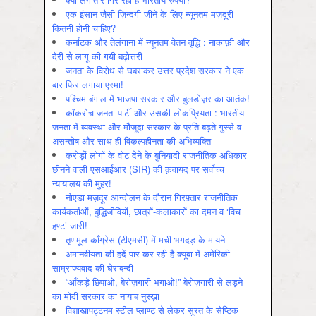
एक इंसान जैसी ज़िन्दगी जीने के लिए न्यूनतम मज़दूरी
कितनी होनी चाहिए?
कर्नाटक और तेलंगाना में न्यूनतम वेतन वृद्धि : नाकाफ़ी और
देरी से लागू की गयी बढ़ोत्तरी
जनता के विरोध से घबराकर उत्तर प्रदेश सरकार ने एक
बार फिर लगाया एस्मा!
पश्चिम बंगाल में भाजपा सरकार और बुलडोज़र का आतंक!
कॉकरोच जनता पार्टी और उसकी लोकप्रियता : भारतीय
जनता में व्‍यवस्‍था और मौजूदा सरकार के प्रति बढ़ते गुस्‍से व
असन्‍तोष और साथ ही विकल्‍पहीनता की अभिव्‍यक्ति
करोड़ों लोगों के वोट देने के बुनियादी राजनीतिक अधिकार
छीनने वाली एसआईआर (SIR) की क़वायद पर सर्वोच्च
न्यायालय की मुहर!
नोएडा मज़दूर आन्दोलन के दौरान गिरफ़्तार राजनीतिक
कार्यकर्ताओं, बुद्धिजीवियों, छात्रों-कलाकारों का दमन व ‘विच
हण्ट’ जारी!
तृणमूल काँग्रेस (टीएमसी) में मची भगदड़ के मायने
अमानवीयता की हदें पार कर रही है क्यूबा में अमेरिकी
साम्राज्यवाद की घेराबन्दी
“आँकड़े छिपाओ, बेरोज़गारी भगाओ!” बेरोज़गारी से लड़ने
का मोदी सरकार का नायाब नुस्ख़ा
विशाखापट्टनम स्टील प्लाण्ट से लेकर सूरत के सेप्टिक