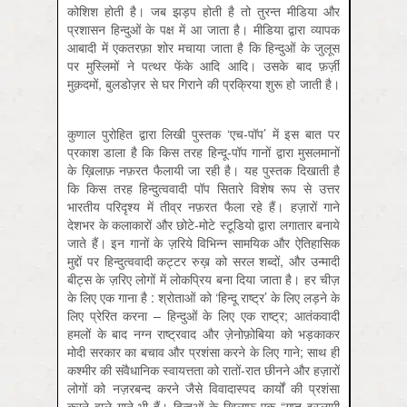
कोशिश होती है। जब झड़प होती है तो तुरन्त मीडिया और
प्रशासन हिन्दुओं के पक्ष में आ जाता है। मीडिया द्वारा व्यापक
आबादी में एकतरफ़ा शोर मचाया जाता है कि हिन्दुओं के जुलूस
पर मुस्लिमों ने पत्थर फेंके आदि आदि। उसके बाद फ़र्ज़ी
मुक़दमों, बुलडोज़र से घर गिराने की प्रक्रिया शुरू हो जाती है।
कुणाल पुरोहित द्वारा लिखी पुस्तक ‘एच-पॉप’ में इस बात पर
प्रकाश डाला है कि किस तरह हिन्दू-पॉप गानों द्वारा मुसलमानों
के ख़िलाफ़ नफ़रत फैलायी जा रही है। यह पुस्तक दिखाती है
कि किस तरह हिन्दुत्ववादी पॉप सितारे विशेष रूप से उत्तर
भारतीय परिदृश्य में तीव्र नफ़रत फैला रहे हैं। हज़ारों गाने
देशभर के कलाकारों और छोटे-मोटे स्टूडियो द्वारा लगातार बनाये
जाते हैं। इन गानों के ज़रिये विभिन्न सामयिक और ऐतिहासिक
मुद्दों पर हिन्दुत्ववादी कट्टर रुख़ को सरल शब्दों, और उन्मादी
बीट्स के ज़रिए लोगों में लोकप्रिय बना दिया जाता है। हर चीज़
के लिए एक गाना है : श्रोताओं को ‘हिन्दू राष्ट्र’ के लिए लड़ने के
लिए प्रेरित करना – हिन्दुओं के लिए एक राष्ट्र; आतंकवादी
हमलों के बाद नग्न राष्ट्रवाद और ज़ेनोफ़ोबिया को भड़काकर
मोदी सरकार का बचाव और प्रशंसा करने के लिए गाने; साथ ही
कश्मीर की संवैधानिक स्वायत्तता को रातों-रात छीनने और हज़ारों
लोगों को नज़रबन्द करने जैसे विवादास्पद कार्यों की प्रशंसा
करने वाले गाने भी हैं। हिन्दुओं के ख़िलाफ़ एक “गुप्त इस्लामी