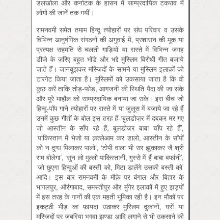
डलखोला और कर्नाटक के हासन में साम्प्रदायिक टकराव में
लोगों की जानें तक गयीं।
रामनवमी समेत तमाम हिन्दू त्योहारों पर संघ परिवार व उसके
विभिन्न आनुषंगिक संगठनों की अगुवाई में, प्रशासन की मूक या
प्रत्यक्ष सहमति से चलती गाड़ियों या रास्ते में विभिन्न जगह
डीजे के ज़रिए बहुत भोंडे और भद्दे मुस्लिम विरोधी गीत बजाये
जाते हैं। जानबूझकर मस्जिदों के सामने या मुस्लिम इलाक़ों को
टारगेट किया जाता है। मुस्लिमों को उकसाया जाता है कि वो
कुछ करें ताकि तोड़-फोड़, आगजनी की स्थिति पैदा की जा सके
और पूरे माहौल को साम्प्रदायिक बनाया जा सके। इस बीच जो
हिन्दू-पॉप गाने त्योहारों पर रास्ते में या जुलूस में बजाये जा रहे हैं
उनमें कुछ गीतों के बोल इस तरह हैं-‘बुलडोज़र में दबकर मर गए
जो आस्तीन के साँप रहे हैं, बुलडोज़र बाबा चाँप रहे हैं’,
‘पाकिस्तान में भेजो या क़त्लेआम कर डालो, आस्तीन के साँपों
को न दुग्ध पिलाकर पालो’, ‘टोपी वाला भी सर झुकाकर जै श्री
राम बोलेगा’, ‘सुन लो मुल्लो पाकिस्तानी, गुस्से में हैं बाबा बर्फानी’,
‘जो छुएगा हिन्दुओं की बस्ती को, मिटा डालेंगे उसकी बस्ती को’
आदि। इस बार रामनवमी के मौक़े पर बंगाल और बिहार के
भागलपुर, औरंगाबाद, समस्तीपुर और मुंगेर इलाकों में हुए झड़पों
में इस तरह के गानों की एक महती भूमिका रही है। इन मौकों पर
इकट्ठी भीड़ का फ़ायदा उठाकर मुस्लिम दुकानों, घरों या
मस्जिदों पर जबरिया भगवा झण्डा आदि लगाने से भी उकसाने की