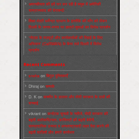
अमानवीयता की हदें पार कर रही है क्यूबा में अमेरिकी
साम्राज्यवाद की घेराबन्दी
शिक्षा मंत्री धर्मेन्द्र प्रधान के इस्तीफ़े की माँग को लेकर
दिल्ली के जन्तर-मन्तर पर छात्रों-युवाओं का विरोध प्रदर्शन
‘नोएडा के मज़दूरों और कार्यकर्ताओं की रिहाई के लिए
अभियान’ (CaRWAN) के बैनर तले दिल्ली में विरोध
प्रदर्शन
Recent Comments
sneha
on
बिगुल पुस्तिकाएँ
Dhiraj
on
सम्पर्क
D. K
on
कश्मीर के हालात और मोदी सरकार के दावों की
सच्चाई
vikrant
on
कर्नाटक चुनावों के नतीजे, मोदी सरकार की
बढ़ती अलोकप्रियता, फ़ासिस्टों की बढ़ती बेचैनी,
साम्प्रदायिक उन्माद व अन्धराष्ट्रवादी लहर पैदा करने की
बढ़ती साज़िशें और हमारे कार्यभार