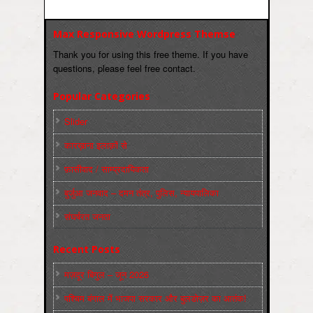
Max Responsive Wordpress Themse
Thank you for using this free theme. If you have
questions, please feel free contact.
Popular Categories
Slider
कारख़ाना इलाक़ों से
फ़ासीवाद / साम्‍प्रदायिकता
बुर्जुआ जनवाद – दमन तंत्र, पुलिस, न्‍यायपालिका
संघर्षरत जनता
Recent Posts
मज़दूर बिगुल – जून 2026
पश्चिम बंगाल में भाजपा सरकार और बुलडोज़र का आतंक!