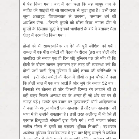
में पेश किया गया। बाद में पता चला कि यह आयुष नाम के
व्यक्ति की आईडी थी जो आरएसएस से जुड़ा हुआ है। इसी तरह
जूना अखाड़ा: ‘विश्वासघात से उबरना’, ‘सनातन धर्म की
आरक्षित सेना….जिसने मुगलों को चौंका दिया’ नामक थीम से
मुगलों के ख़िलाफ़ युद्धों में इनकी भागीदारी के बारे में बताकर मेला
क्षेत्र में प्रचारित किया गया।
होली को भी साम्प्रदायिक रंग देने की पूरी कोशिश की गयी।
सम्भल में एक पीस कमेटी की बैठक के दौरान (इस बार होली और
अलविदा की नमाज़ एक ही दिन थी) मुस्लिम पक्ष की माँग थी कि
होली के दौरान शासन-प्रशासन इस तरह की व्यवस्था करे कि
दोनों पक्षों यानी हिन्दू-मुस्लिम में कोई तनाव की परिस्थिति न
आये। इसी पीस कमेटी की बैठक में सीओ अनुज चौधरी ने कहा
कि होली साल में एक बार आती है और जुमे की नमाज़ 52 बार।
जिसको रंग खेलना हो और जिसकी हिम्मत रंग लगवाने की हो
वही बाहर निकले अन्यथा घर के अन्दर ही रहें और घर पर ही
नमाज़ पढ़ें। उनके इस बयान पर मुख्यमन्त्री योगी आदित्यनाथ
ने कहा कि अनुज चौधरी एक पहलवान हैं और एक पहलवान की
भाषा में ही उन्होंने समझाया है। इसी तरह अलीगढ़ में भी ऐसे ही
प्रयास हिन्दूवादी संगठनों द्वारा किये गये। यहाँ भाजपा सांसद
सतीश गौतम ने इसमें बढ़-चढ़कर भूमिका निभायी। दरअसल
अलीगढ़ मुस्लिम विश्वविद्यालय में इस बार हिन्दू छात्रों ने कॉलेज
के एक हॉल में होली मनाने की अनुमति माँगी। अलीगढ़ मुस्लिम